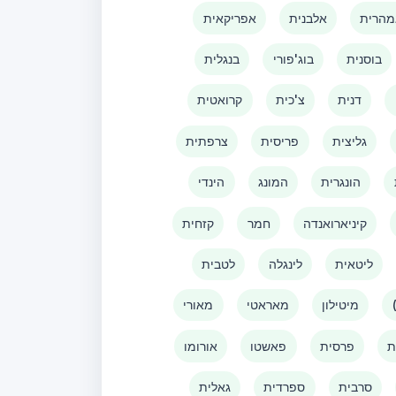
הרית
אלבנית
אפריקאית
בוסנית
בוג'פורי
בנגלית
דנית
צ'כית
קרואטית
גליצית
פריסית
צרפתית
הונגרית
המונג
הינדי
קיניארואנדה
חמר
קזחית
ליטאית
לינגלה
לטבית
מיטילון
מאראטי
מאורי
ת
פרסית
פאשטו
אורומו
סרבית
ספרדית
גאלית