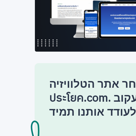
 אתר הטלוויזיה แปล
ประโยค.com. אל תשכח לעקוב