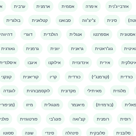
אזרבייג'נית
אימרה
אסמית
ארמנית
ערבית
אמ
סינית
צ'יצ'ווה
סבואנו
קטלאנית
בולגרית
אסטונית
אספרנטו
אנגלית
הולנדית
דוגרי
דהיווהי
איטית
גוג'ראטית
גראנית
יוונית
גרמנית
גאורגית
יטלקית
אירית
אינדונזית
אילוקנו
איגבו
איסלנדית
כורדית
(קורמנג'י)
כורדית
קריו
קוריאנית
קונקני
מלגזית
מאיתילי
מקדונית
לוקסמבורגית
לוגנדה
אלית
(בורמזית)
מיאנמר
מונגולית
מיזו
(מניפורי)
רוסית
רומנית
קצ'ואה
פונג'בי
פורטוגזית
פולני
סלובנית
סלובקית
סינהלה
סינדי
שונה
ססוטו