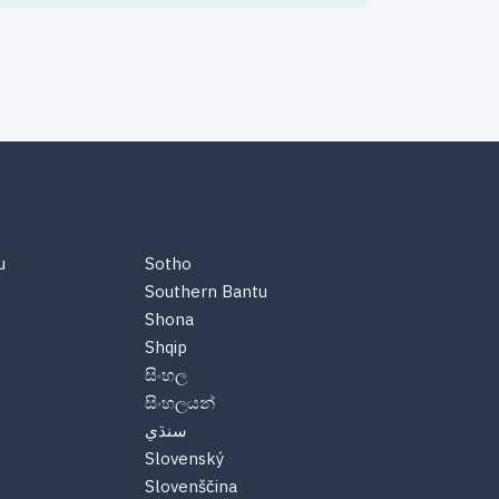
u
Sotho
Southern Bantu
Shona
Shqip
සිංහල
සිංහලයන්
سنڌي
Slovenský
Slovenščina