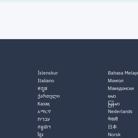
Íslenskur
Bahasa Melay
Italiano
Монгол
ಕನ್ನಡ
Македонски
ქართული
ဗမာ
Казақ
မြန်မာ
አማርኛ
Nederlands
नेपाली
עִברִית
កម្ពុជា។
日本
ខ្មែរ
Norsk