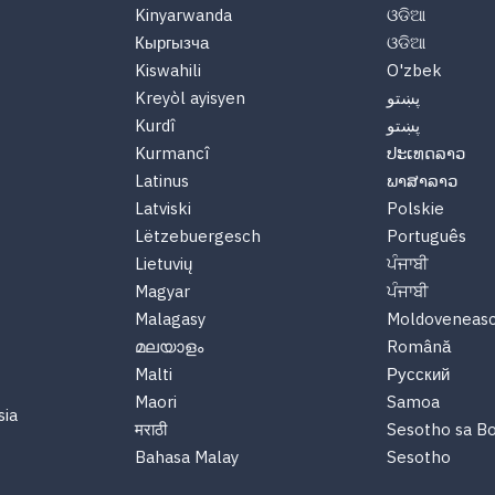
Kinyarwanda
ଓଡିଆ
Кыргызча
ଓଡିଆ
Kiswahili
O'zbek
پښتو
Kreyòl ayisyen
پښتو
Kurdî
Kurmancî
ປະເທດລາວ
Latinus
ພາສາລາວ
Latviski
Polskie
Lëtzebuergesch
Português
Lietuvių
ਪੰਜਾਬੀ
Magyar
ਪੰਜਾਬੀ
Malagasy
Moldoveneas
മലയാളം
Română
Malti
Русский
Maori
Samoa
sia
मराठी
Sesotho sa B
Bahasa Malay
Sesotho