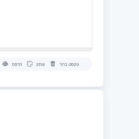
טקסט ברור
עותק
הדפס