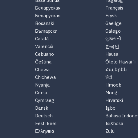
Basa Sunda
Tagalog
Беларуская
Français
Беларуская
Frysk
Bosanski
Gaeilge
Български
Galego
Català
ગુજરાતી
Valencià
한국인
Cebuano
Hausa
Čeština
Ōlelo Hawaiʻi
Chewa
Հայերեն
Chichewa
हिंदी
Nyanja
Hmoob
Corsu
Mong
Cymraeg
Hrvatski
Dansk
Igbo
Deutsch
Bahasa Indone
Eesti keel
IsiXhosa
Ελληνικά
Zulu