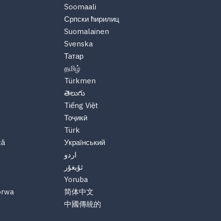
Soomaali
Српски ћирилиц
Suomalainen
Svenska
Татар
தமிழ்
Türkmen
తెలుగు
Tiếng Việt
Тоҷикӣ
Türk
că
Український
اردو
ئۇيغۇر
Yoruba
orwa
简体中文
中國傳統的