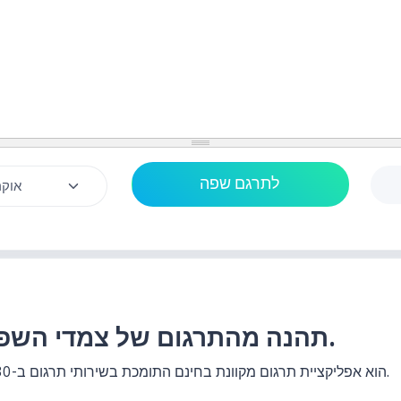
תהנה מהתרגום של צמדי השפות לשפה התאילנדית.
האתר แปลประโยค.com הוא אפליקציית תרגום מקוונת בחינם התומכת בשירותי תרגום ב-130+ זוגות שפות.