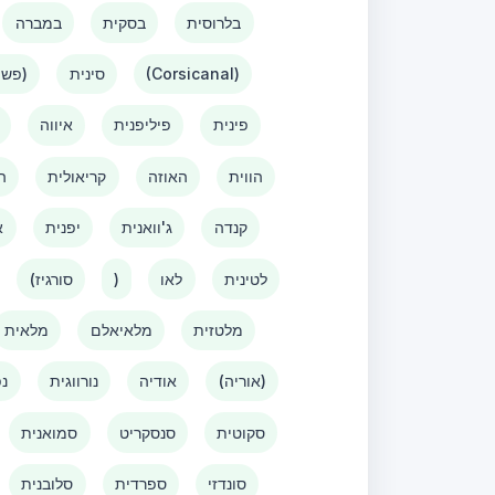
בלרוסית
בסקית
במברה
(Corsicanal)
סינית
(פשוטה)
פינית
פיליפנית
איווה
הווית
האוזה
קריאולית
ה
קנדה
ג'וואנית
יפנית
א
לטינית
לאו
)
(סורגיז
מלטזית
מלאיאלם
מלאית
(אוריה)
אודיה
נורווגית
נפ
סקוטית
סנסקריט
סמואנית
סונדזי
ספרדית
סלובנית