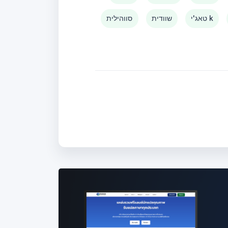
טאג'י k
שוודית
סווהילית