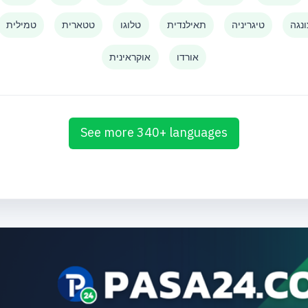
נגה
טיגריניה
תאילנדית
טלוגו
טטארית
טמילית
אורדו
אוקראינית
See more 340+ languages