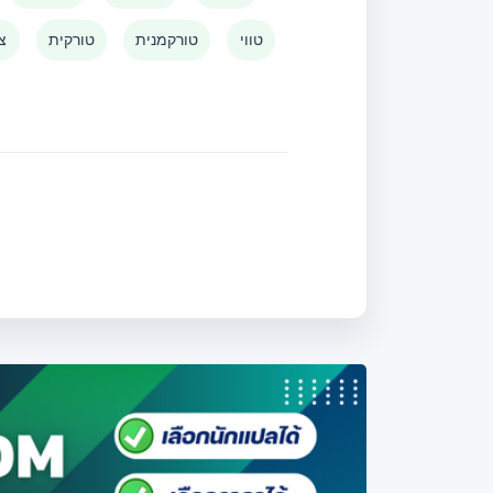
טווי
טורקמנית
טורקית
צו