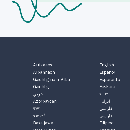
Afrikaans
English
Albannach
Español
Gàidhlig na h-Alba
Esperanto
Gàidhlig
Euskara
יידיש
عربي
ایرانی
Azərbaycan
فارسی
বাংলা
فارسی
বাংলাদেশী
Basa jawa
Filipino