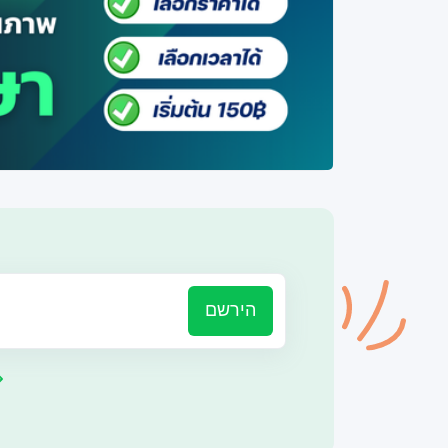
הירשם