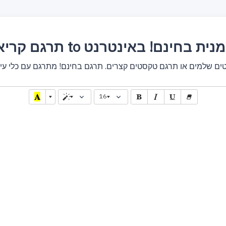
אולית to טורקמנית בחינם! באינטרנט
16