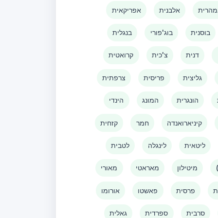
הרית
אלבנית
אפריקאית
בוסנית
בוג'פורי
בנגלית
דנית
צ'כית
קרואטית
גליצית
פריסית
צרפתית
הונגרית
המונג
הינדי
קיניארואנדה
חמר
קזחית
ליטאית
לינגלה
לטבית
מיטילון
מאראטי
מאורי
ת
פרסית
פאשטו
אורומו
סרבית
ספרדית
גאלית