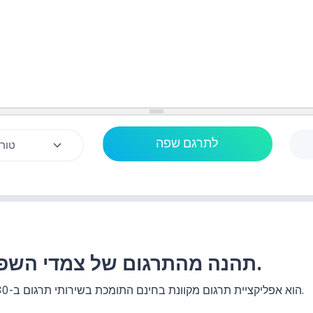
תהנה מהתרגום של צמדי השפות לשפה התאילנדית.
האתר แปลประโยค.com הוא אפליקציית תרגום מקוונת בחינם התומכת בשירותי תרגום ב-130+ זוגות שפות.