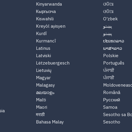
Kinyarwanda
ଓଡିଆ
Кыргызча
ଓଡିଆ
Kiswahili
O'zbek
پښتو
Kreyòl ayisyen
پښتو
Kurdî
Kurmancî
ປະເທດລາວ
Latinus
ພາສາລາວ
Latviski
Polskie
Lëtzebuergesch
Português
Lietuvių
ਪੰਜਾਬੀ
Magyar
ਪੰਜਾਬੀ
Malagasy
Moldoveneas
മലയാളം
Română
Malti
Русский
Maori
Samoa
sia
मराठी
Sesotho sa B
Bahasa Malay
Sesotho