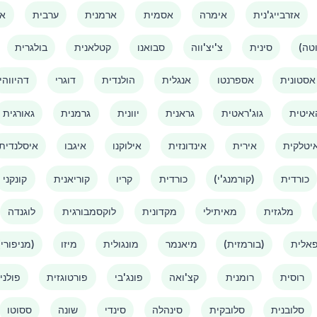
אזרבייג'נית
אימרה
אסמית
ארמנית
ערבית
אמ
סינית
צ'יצ'ווה
סבואנו
קטלאנית
בולגרית
אסטונית
אספרנטו
אנגלית
הולנדית
דוגרי
דהיווהי
איטית
גוג'ראטית
גראנית
יוונית
גרמנית
גאורגית
יטלקית
אירית
אינדונזית
אילוקנו
איגבו
איסלנדית
כורדית
(קורמנג'י)
כורדית
קריו
קוריאנית
קונקני
מלגזית
מאיתילי
מקדונית
לוקסמבורגית
לוגנדה
אלית
(בורמזית)
מיאנמר
מונגולית
מיזו
(מניפורי)
רוסית
רומנית
קצ'ואה
פונג'בי
פורטוגזית
פולני
סלובנית
סלובקית
סינהלה
סינדי
שונה
ססוטו