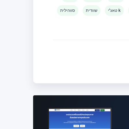
טאג'י k
שוודית
סווהילית