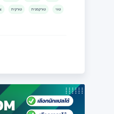
טווי
טורקמנית
טורקית
צו