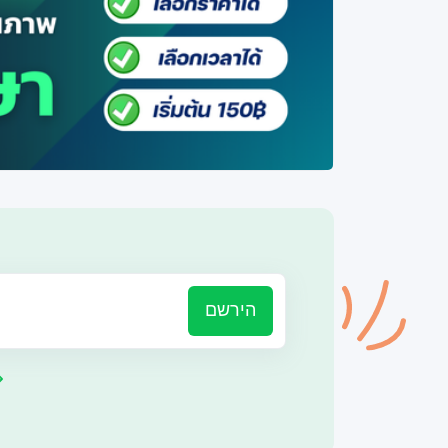
הירשם