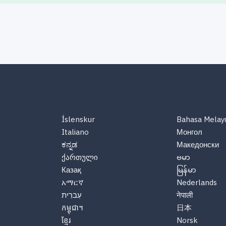
Íslenskur
Bahasa Melay
Italiano
Монгол
ಕನ್ನಡ
Македонски
ქართული
ဗမာ
Казақ
မြန်မာ
አማርኛ
Nederlands
नेपाली
עִברִית
កម្ពុជា។
日本
ខ្មែរ
Norsk