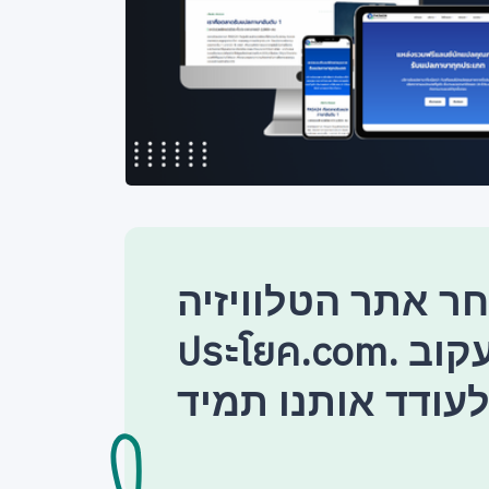
 אתר הטלוויזיה แปล
ประโยค.com. אל תשכח לעקוב