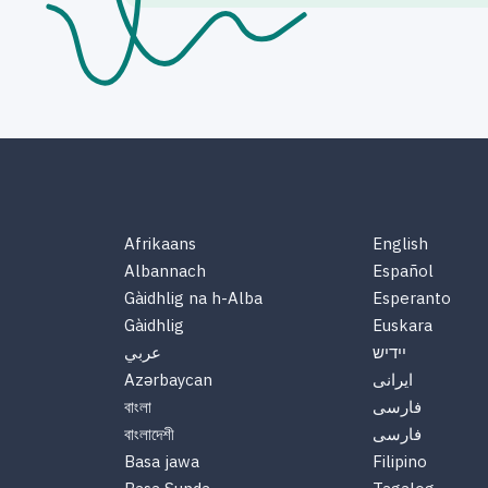
Afrikaans
English
Albannach
Español
Gàidhlig na h-Alba
Esperanto
Gàidhlig
Euskara
יידיש
عربي
ایرانی
Azərbaycan
فارسی
বাংলা
فارسی
বাংলাদেশী
Basa jawa
Filipino