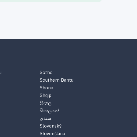
u
Sotho
Southern Bantu
Shona
Shqip
සිංහල
සිංහලයන්
سنڌي
Slovenský
Slovenščina