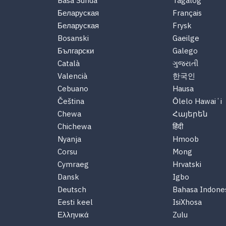
Basa Sunda
Tagalog
Беларуская
Français
Беларуская
Frysk
Bosanski
Gaeilge
Български
Galego
Català
ગુજરાતી
Valencià
한국인
Cebuano
Hausa
Čeština
Ōlelo Hawaiʻi
Chewa
Հայերեն
Chichewa
हिंदी
Nyanja
Hmoob
Corsu
Mong
Cymraeg
Hrvatski
Dansk
Igbo
Deutsch
Bahasa Indone
Eesti keel
IsiXhosa
Ελληνικά
Zulu