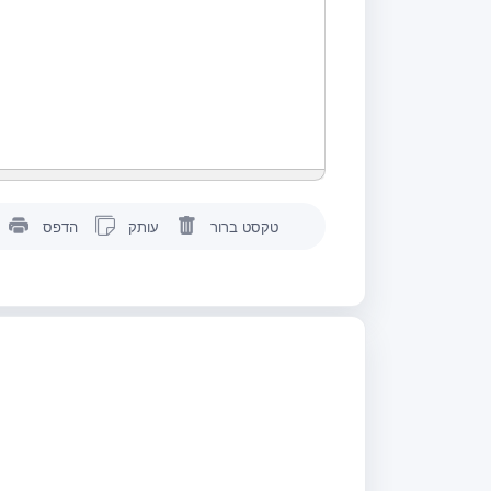
טקסט ברור
עותק
הדפס