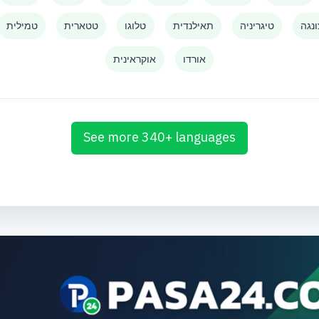
נגה
טיגריניה
תאילנדית
טלוגו
טטארית
טמילית
אורדו
אוקראינית
See more 340+ languages