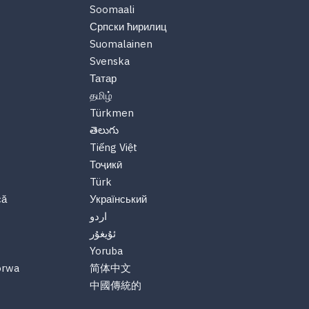
Soomaali
Српски ћирилиц
Suomalainen
Svenska
Татар
தமிழ்
Türkmen
తెలుగు
Tiếng Việt
Тоҷикӣ
Türk
că
Український
اردو
ئۇيغۇر
Yoruba
orwa
简体中文
中國傳統的