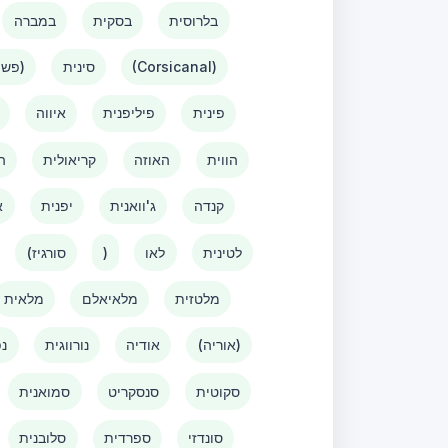
בלרוסית
בסקית
במברה
(Corsicanal)
סינית
(פשוטה)
פינית
פיליפנית
איווה
הווית
האוזה
קריאולית
ה
קנדה
ג'וואנית
יפנית
א
לטינית
לאו
)
(סורגיז
מלטזית
מלאיאלם
מלאית
(אוריה)
אודיה
נורווגית
נפ
סקוטית
סנסקריט
סמואנית
סונדזי
ספרדית
סלובנית