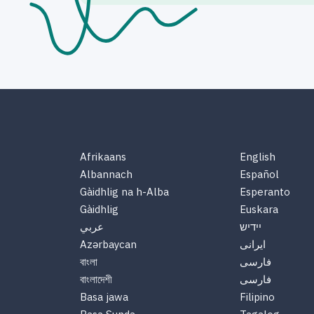
Afrikaans
English
Albannach
Español
Gàidhlig na h-Alba
Esperanto
Gàidhlig
Euskara
יידיש
عربي
ایرانی
Azərbaycan
فارسی
বাংলা
فارسی
বাংলাদেশী
Basa jawa
Filipino