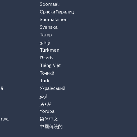
Soomaali
Српски ћирилиц
Suomalainen
Svenska
Татар
தமிழ்
Türkmen
తెలుగు
Tiếng Việt
Тоҷикӣ
Türk
că
Український
اردو
ئۇيغۇر
Yoruba
orwa
简体中文
中國傳統的