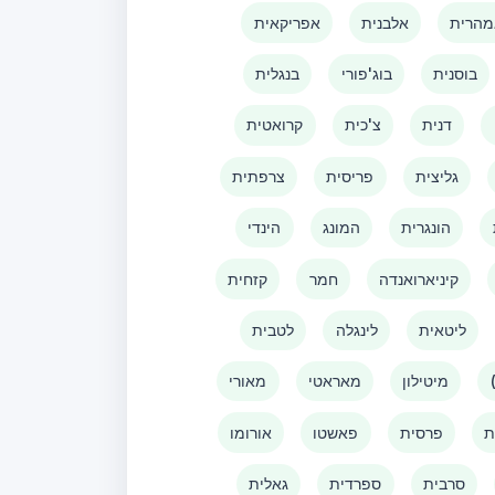
הרית
אלבנית
אפריקאית
בוסנית
בוג'פורי
בנגלית
דנית
צ'כית
קרואטית
גליצית
פריסית
צרפתית
הונגרית
המונג
הינדי
קיניארואנדה
חמר
קזחית
ליטאית
לינגלה
לטבית
מיטילון
מאראטי
מאורי
ת
פרסית
פאשטו
אורומו
סרבית
ספרדית
גאלית