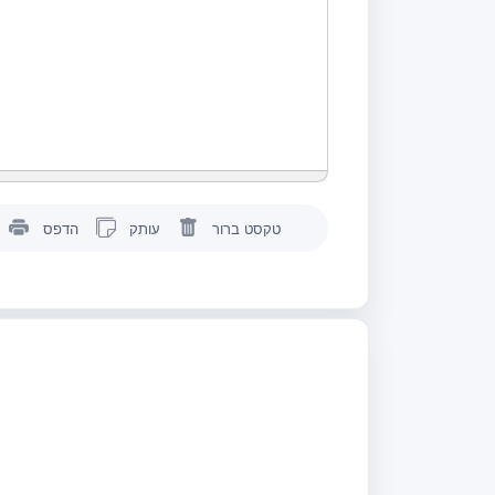
טקסט ברור
עותק
הדפס