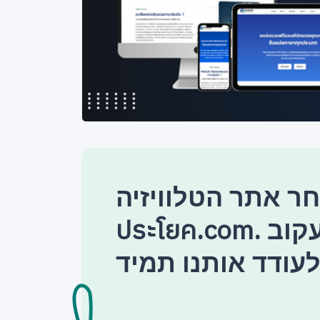
 אתר הטלוויזיה แปล
ประโยค.com. אל תשכח לעקוב