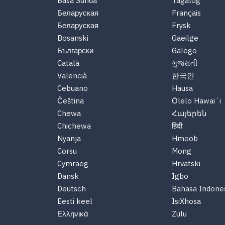
Basa Sunda
Tagalog
Беларуская
Français
Беларуская
Frysk
Bosanski
Gaeilge
Български
Galego
Català
ગુજરાતી
Valencià
한국인
Cebuano
Hausa
Čeština
Ōlelo Hawaiʻi
Chewa
Հայերեն
Chichewa
हिंदी
Nyanja
Hmoob
Corsu
Mong
Cymraeg
Hrvatski
Dansk
Igbo
Deutsch
Bahasa Indone
Eesti keel
IsiXhosa
Ελληνικά
Zulu