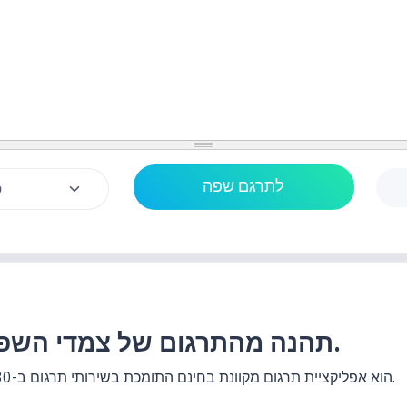
תהנה מהתרגום של צמדי השפות לשפה התאילנדית.
האתר แปลประโยค.com הוא אפליקציית תרגום מקוונת בחינם התומכת בשירותי תרגום ב-130+ זוגות שפות.