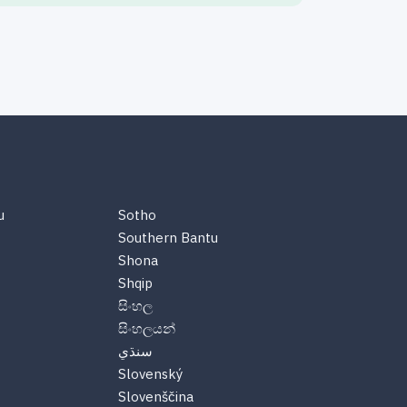
u
Sotho
Southern Bantu
Shona
Shqip
සිංහල
සිංහලයන්
سنڌي
Slovenský
Slovenščina