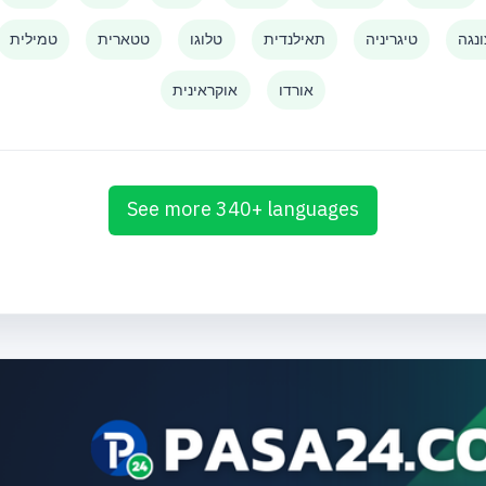
נגה
טיגריניה
תאילנדית
טלוגו
טטארית
טמילית
אורדו
אוקראינית
See more 340+ languages