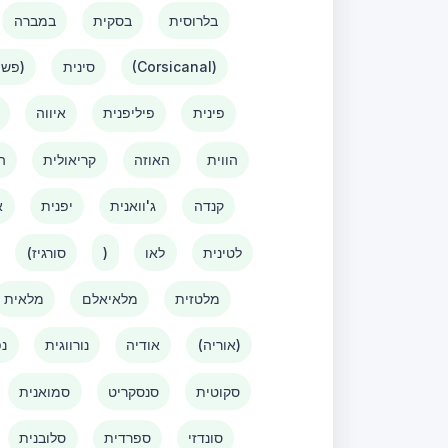
בלרוסית
בסקית
במברה
(Corsicanal)
סינית
(פשוטה)
פינית
פיליפנית
איווה
הווית
האוזה
קריאולית
ה
קנדה
ג'וואנית
יפנית
א
לטינית
לאו
)
(סורגיז
מלטזית
מלאיאלם
מלאית
(אוריה)
אודיה
נורווגית
נפ
סקוטית
סנסקריט
סמואנית
סונדזי
ספרדית
סלובנית