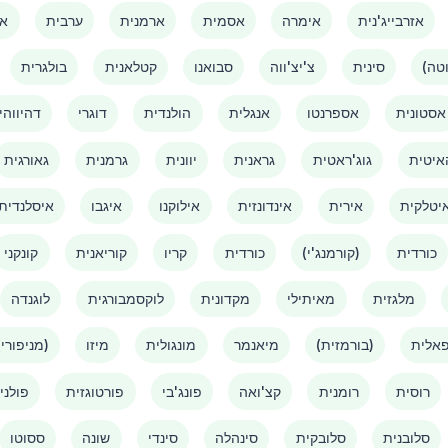
אזרבייג'נית
אימרה
אסמית
ארמנית
ערבית
אמ
סינית
צ'יצ'ווה
סבואנו
קטלאנית
בולגרית
אסטונית
אספרנטו
אנגלית
הולנדית
דוגרי
דהיווהי
איטית
גוג'ראטית
גראנית
יוונית
גרמנית
גאורגית
יטלקית
אירית
אינדונזית
אילוקנו
איגבו
איסלנדית
כורדית
(קורמנג'י)
כורדית
קריו
קוריאנית
קונקני
מלגזית
מאיתילי
מקדונית
לוקסמבורגית
לוגנדה
אלית
(בורמזית)
מיאנמר
מונגולית
מיזו
(מניפורי)
רוסית
רומנית
קצ'ואה
פונג'בי
פורטוגזית
פולני
סלובנית
סלובקית
סינהלה
סינדי
שונה
ססוטו