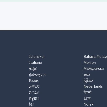
Íslenskur
Bahasa Melay
Italiano
Монгол
ಕನ್ನಡ
Македонски
ქართული
ဗမာ
Казақ
မြန်မာ
አማርኛ
Nederlands
नेपाली
עִברִית
កម្ពុជា។
日本
ខ្មែរ
Norsk