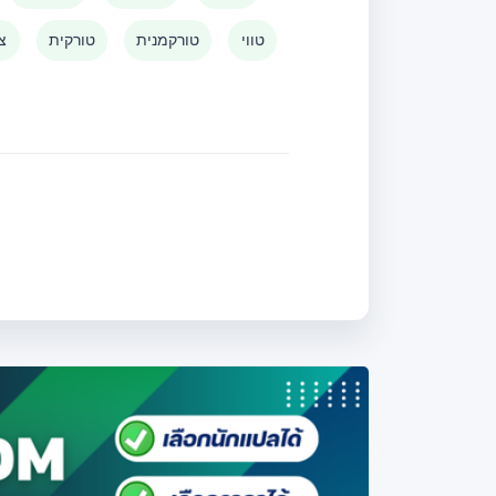
טווי
טורקמנית
טורקית
צו