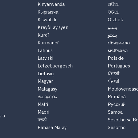
Kinyarwanda
ଓଡିଆ
Кыргызча
ଓଡିଆ
Kiswahili
O'zbek
پښتو
Kreyòl ayisyen
پښتو
Kurdî
Kurmancî
ປະເທດລາວ
Latinus
ພາສາລາວ
Latviski
Polskie
Lëtzebuergesch
Português
Lietuvių
ਪੰਜਾਬੀ
Magyar
ਪੰਜਾਬੀ
Malagasy
Moldoveneas
മലയാളം
Română
Malti
Русский
Maori
Samoa
sia
मराठी
Sesotho sa B
Bahasa Malay
Sesotho