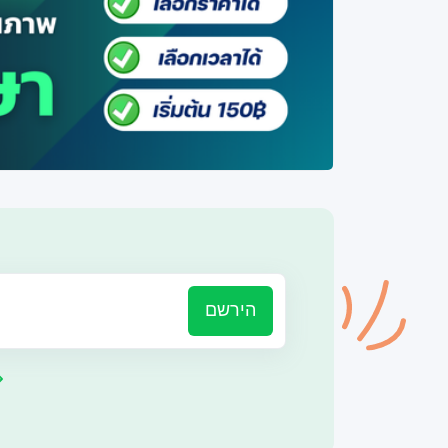
הירשם