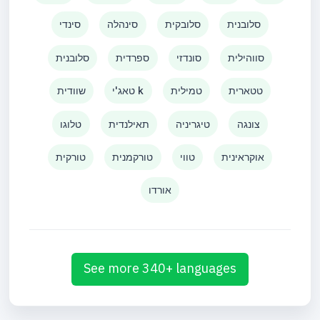
סלובנית
סלובקית
סינהלה
סינדי
סווהילית
סונדזי
ספרדית
סלובנית
טטארית
טמילית
טאג'י k
שוודית
צונגה
טיגריניה
תאילנדית
טלוגו
אוקראינית
טווי
טורקמנית
טורקית
אורדו
See more 340+ languages