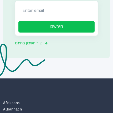
Enter email
הירשם
צור חשבון בחינם
Afrikaans
Albannach