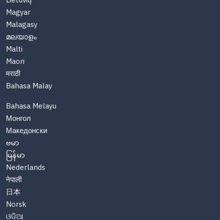
Lietuvių
Magyar
Malagasy
മലയാളം
Malti
Maori
मराठी
Bahasa Malay
Bahasa Melayu
Монгол
Македонски
ဗမာ
မြန်မာ
Nederlands
नेपाली
日本
Norsk
ଓଡିଆ