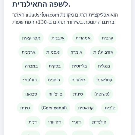
לשפה התאילנדית.
האתר แปลประโยค.com הוא אפליקציית תרגום מקוונת
בחינם התומכת בשירותי תרגום ב-130+ זוגות שפות.
ערבית
אמהרית
אלבנית
אפריקאית
אזרבייג'נית
אימרה
אסמית
ארמנית
בנגלית
בלרוסית
בסקית
במברה
קטלאנית
בולגרית
בוסנית
בוג'פורי
(פשוטה)
סינית
צ'יצ'ווה
סבואנו
צ'כית
קרואטית
(Corsicanal)
סינית
הולנדית
דוגרי
דהיווהי
דנית