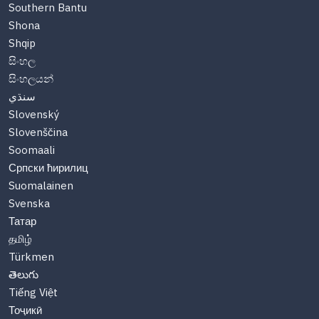
Southern Bantu
Shona
Shqip
සිංහල
සිංහලයන්
سنڌي
Slovenský
Slovenščina
Soomaali
Српски ћирилиц
Suomalainen
Svenska
Татар
தமிழ்
Türkmen
తెలుగు
Tiếng Việt
Тоҷикӣ