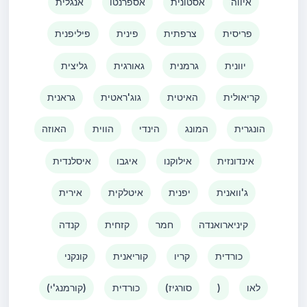
איווה
אסטונית
אספרנטו
אנגלית
פריסית
צרפתית
פינית
פיליפנית
יוונית
גרמנית
גאורגית
גליצית
קריאולית
האיטית
גוג'ראטית
גראנית
הונגרית
המונג
הינדי
הווית
האוזה
אינדונזית
אילוקנו
איגבו
איסלנדית
ג'וואנית
יפנית
איטלקית
אירית
קיניארואנדה
חמר
קזחית
קנדה
כורדית
קריו
קוריאנית
קונקני
לאו
)
(סורגיז
כורדית
(קורמנג'י)