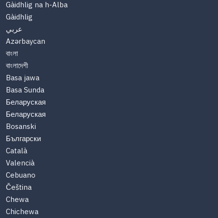
Gàidhlig na h-Alba
Gàidhlig
عربي
Azərbaycan
বাংলা
বাংলাদেশী
Basa jawa
Basa Sunda
Беларуская
Беларуская
Bosanski
Български
Català
Valencià
Cebuano
Čeština
Chewa
Chichewa