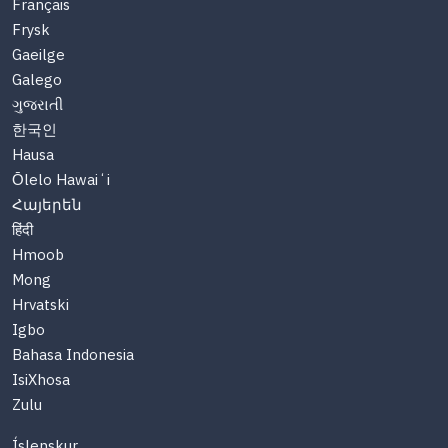
Français
Frysk
Gaeilge
Galego
ગુજરાતી
한국인
Hausa
Ōlelo Hawaiʻi
Հայերեն
हिंदी
Hmoob
Mong
Hrvatski
Igbo
Bahasa Indonesia
IsiXhosa
Zulu
Íslenskur