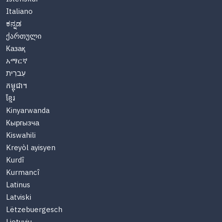
Italiano
ಕನ್ನಡ
ქართული
Казақ
አማርኛ
עִברִית
កម្ពុជា។
ខ្មែរ
Kinyarwanda
Кыргызча
Kiswahili
Kreyòl ayisyen
Kurdî
Kurmancî
Latinus
Latviski
Lëtzebuergesch