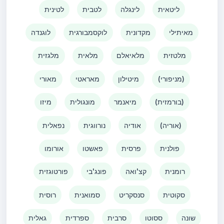
ליטאית
לינגלה
לטבית
לטינית
מאיתילי
מקדונית
לוקסמבורגית
לוגנדה
מלטזית
מלאיאלם
מלאית
מלגזית
(מניפורי)
מיטילון
מאראטי
מאורי
(בורמזית)
מיאנמר
מונגולית
מיזו
(אוריה)
אודיה
נורווגית
נפאלית
פולנית
פרסית
פאשטו
אורומו
רומנית
קצ'ואה
פונג'בי
פורטוגזית
סקוטית
סנסקריט
סמואנית
רוסית
שונה
ססוטו
סרבית
ספרדית
גאלית