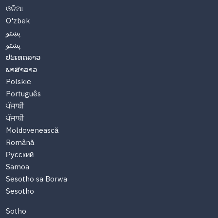
ଓଡିଆ
O'zbek
پښتو
پښتو
ປະເທດລາວ
ພາສາລາວ
Polskie
Português
ਪੰਜਾਬੀ
ਪੰਜਾਬੀ
Moldovenească
Română
Русский
Samoa
Sesotho sa Borwa
Sesotho
Sotho