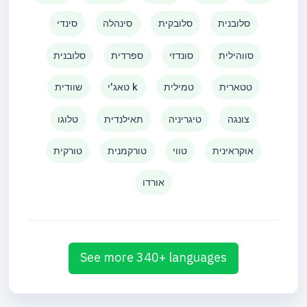
סלובנית
סלובקית
סינהלה
סינדי
סווהילית
סונדזי
ספרדית
סלובנית
טטארית
טמילית
טאג'י k
שוודית
צונגה
טיגריניה
תאילנדית
טלוגו
אוקראינית
טווי
טורקמנית
טורקית
אורדו
See more 340+ languages