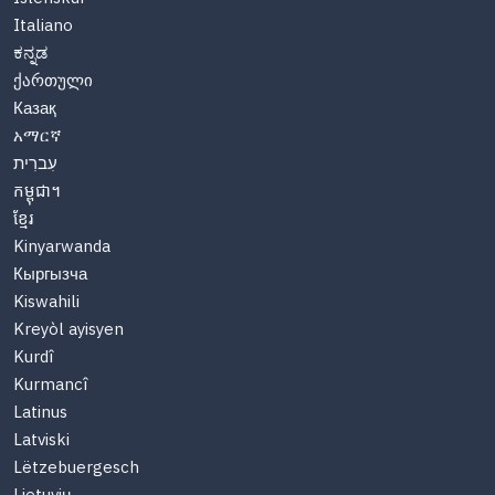
Italiano
ಕನ್ನಡ
ქართული
Казақ
አማርኛ
עִברִית
កម្ពុជា។
ខ្មែរ
Kinyarwanda
Кыргызча
Kiswahili
Kreyòl ayisyen
Kurdî
Kurmancî
Latinus
Latviski
Lëtzebuergesch