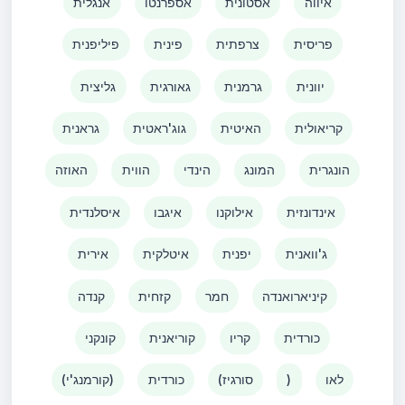
איווה
אסטונית
אספרנטו
אנגלית
פריסית
צרפתית
פינית
פיליפנית
יוונית
גרמנית
גאורגית
גליצית
קריאולית
האיטית
גוג'ראטית
גראנית
הונגרית
המונג
הינדי
הווית
האוזה
אינדונזית
אילוקנו
איגבו
איסלנדית
ג'וואנית
יפנית
איטלקית
אירית
קיניארואנדה
חמר
קזחית
קנדה
כורדית
קריו
קוריאנית
קונקני
לאו
)
(סורגיז
כורדית
(קורמנג'י)