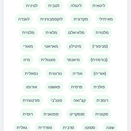
ליטאית
לינגלה
לטבית
לטינית
מאיתילי
מקדונית
לוקסמבורגית
לוגנדה
מלטזית
מלאיאלם
מלאית
מלגזית
(מניפורי)
מיטילון
מאראטי
מאורי
(בורמזית)
מיאנמר
מונגולית
מיזו
(אוריה)
אודיה
נורווגית
נפאלית
פולנית
פרסית
פאשטו
אורומו
רומנית
קצ'ואה
פונג'בי
פורטוגזית
סקוטית
סנסקריט
סמואנית
רוסית
שונה
ססוטו
סרבית
ספרדית
גאלית