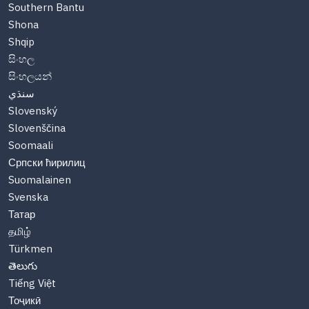
Southern Bantu
Shona
Shqip
සිංහල
සිංහලයන්
سنڌي
Slovenský
Slovenščina
Soomaali
Српски ћирилиц
Suomalainen
Svenska
Татар
தமிழ்
Türkmen
తెలుగు
Tiếng Việt
Тоҷикӣ