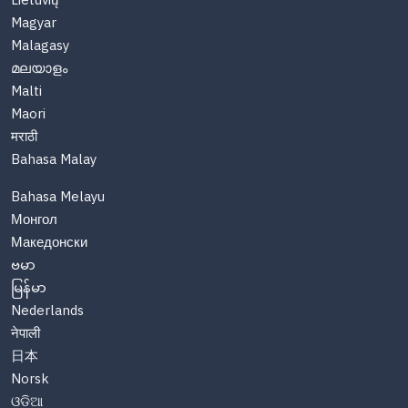
Lietuvių
Magyar
Malagasy
മലയാളം
Malti
Maori
मराठी
Bahasa Malay
Bahasa Melayu
Монгол
Македонски
ဗမာ
မြန်မာ
Nederlands
नेपाली
日本
Norsk
ଓଡିଆ