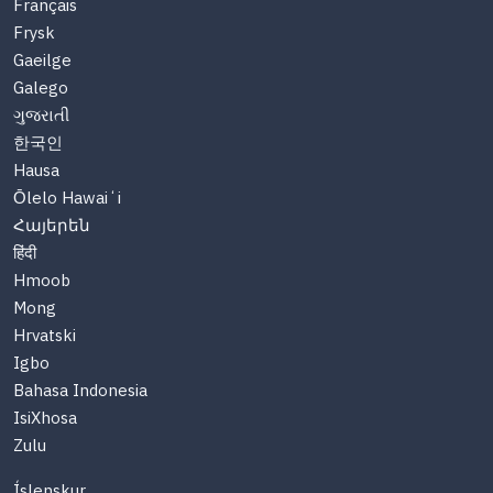
Français
Frysk
Gaeilge
Galego
ગુજરાતી
한국인
Hausa
Ōlelo Hawaiʻi
Հայերեն
हिंदी
Hmoob
Mong
Hrvatski
Igbo
Bahasa Indonesia
IsiXhosa
Zulu
Íslenskur