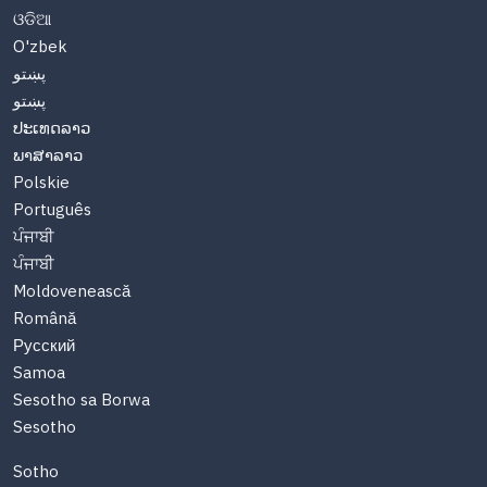
ଓଡିଆ
O'zbek
پښتو
پښتو
ປະເທດລາວ
ພາສາລາວ
Polskie
Português
ਪੰਜਾਬੀ
ਪੰਜਾਬੀ
Moldovenească
Română
Русский
Samoa
Sesotho sa Borwa
Sesotho
Sotho