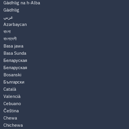
Gàidhlig na h-Alba
Gàidhlig
عربي
Azərbaycan
বাংলা
বাংলাদেশী
Basa jawa
Basa Sunda
Беларуская
Беларуская
Bosanski
Български
Català
Valencià
Cebuano
Čeština
Chewa
Chichewa