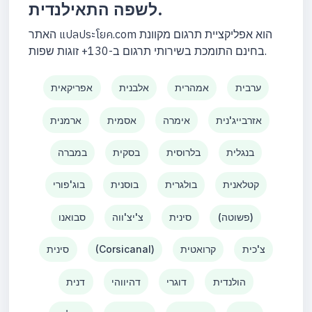
לשפה התאילנדית.
האתר แปลประโยค.com הוא אפליקציית תרגום מקוונת
בחינם התומכת בשירותי תרגום ב-130+ זוגות שפות.
ערבית
אמהרית
אלבנית
אפריקאית
אזרבייג'נית
אימרה
אסמית
ארמנית
בנגלית
בלרוסית
בסקית
במברה
קטלאנית
בולגרית
בוסנית
בוג'פורי
(פשוטה)
סינית
צ'יצ'ווה
סבואנו
צ'כית
קרואטית
(Corsicanal)
סינית
הולנדית
דוגרי
דהיווהי
דנית