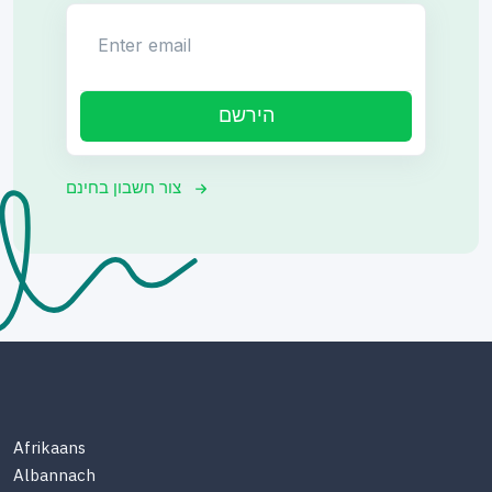
Enter email
הירשם
צור חשבון בחינם
Afrikaans
Albannach