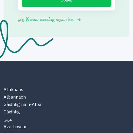
ஒரு இலவச கணக்கு உருவாக்க
Afrikaans
Albannach
Gàidhlig na h-Alba
Gàidhlig
عربي
Azərbaycan