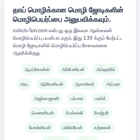
தாய் மொழிக்கான மொழி ஜோடிகளின்
மொழிபெயர்ப்பை அனுபவிக்கவும்.
แปลประโยค.com என்பது ஒரு இலவச ஆன்லைன்
மொழிபெயர்ப்பு பயன்பாடாகும், இது 130 க்கும் மேற்பட்ட
மொழி ஜோடிகளில் மொழிபெயர்ப்பு சேவைகளை
ஆதரிக்கிறது.
ஆஃப்ரிகான்ஸ்
அல்பேனியன்
அம்ஹாரிக்
அரபு
ஆர்மேனியன்
ஆசாமிகள்
அய்மரா
அஜர்பைஜானி
பம்பாரா
பாஸ்க்
பெலாரசியன்
பெங்காலி
போஜ்புரி
போஸ்னியன்
பல்கேரியன்
கற்றலான்