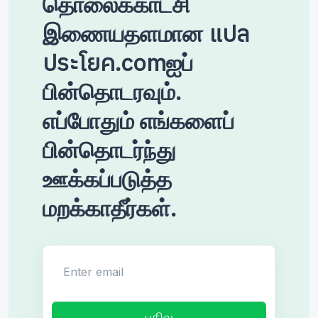
தொலைக்காட்சி
இணையதளமான แปล
ประโยค.comஐப்
பின்தொடரவும்.
எப்போதும் எங்களைப்
பின்தொடர்ந்து
ஊக்கப்படுத்த
மறக்காதீர்கள்.
Enter email
பதிவு