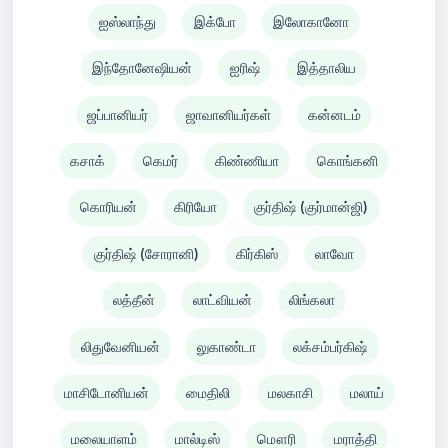
ஐஸ்லாந்து
இக்போ
இலோகானோ
இந்தோனேஷியன்
ஐரிஷ்
இத்தாலிய
ஜப்பானியர்
ஜாவானியர்கள்
கன்னடம்
கசாக்
கெமர்
கிண்ணியா
கொங்கனி
கொரியன்
கிரியோ
குர்திஷ் (குர்மான்ஜி)
குர்திஷ் (சோரானி)
கிர்கிஸ்
லாவோ
லத்தீன்
லாட்வியன்
லிங்கலா
லிதுவேனியன்
லுகாண்டா
லக்சம்பர்கிஷ்
மாசிடோனியன்
மைதிலி
மலகாசி
மலாய்
மலையாளம்
மால்டிஸ்
மௌரி
மராத்தி