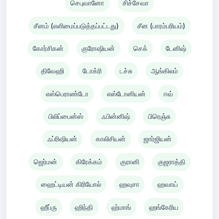
செபுவானோ
சிச்சேவா
சீனம் (எளிமைப்படுத்தப்பட்டது)
சீன (பாரம்பரியம்)
கோர்சிகன்
குரோஷியன்
செக்
டேனிஷ்
திவேஹி
டோக்ரி
டச்சு
ஆங்கிலம்
எஸ்பெராண்டோ
எஸ்டோனியன்
ஈவ்
பிலிப்பைன்ஸ்
ஃபின்னிஷ்
பிரெஞ்சு
ஃப்ரிஷியன்
காலிசியன்
ஜார்ஜியன்
ஜெர்மன்
கிரேக்கம்
குரானி
குஜராத்தி
ஹைட்டியன் கிரியோல்
ஹவுசா
ஹவாய்
ஹீப்ரு
ஹிந்தி
ஹ்மாங்
ஹங்கேரிய