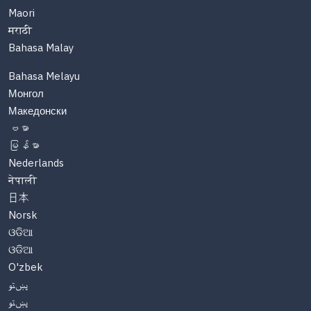
Maori
मराठी
Bahasa Malay
Bahasa Melayu
Монгол
Македонски
ဗမာ
မြန်မာ
Nederlands
नेपाली
日本
Norsk
ଓଡିଆ
ଓଡିଆ
O'zbek
پښتو
پښتو