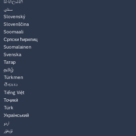
සිංහලයන්
سنڌي
Slovenský
Slovenščina
Soomaali
Српски ћирилиц
Suomalainen
Svenska
Татар
தமிழ்
Türkmen
తెలుగు
Tiếng Việt
Тоҷикӣ
Türk
Український
اردو
ئۇيغۇر