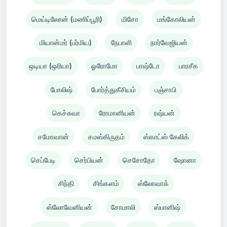
மெய்டிலோன் (மணிப்பூரி)
மிசோ
மங்கோலியன்
மியான்மர் (பர்மிய)
நேபாளி
நார்வேஜியன்
ஒடியா (ஒரியா)
ஓரோமோ
பாஷ்டோ
பாரசீக
போலிஷ்
போர்த்துகீசியம்
பஞ்சாபி
கெச்சுவா
ரோமானியன்
ரஷ்யன்
சமோவான்
சமஸ்கிருதம்
ஸ்காட்ஸ் கேலிக்
செப்பேடி
செர்பியன்
செசோதோ
ஷோனா
சிந்தி
சிங்களம்
ஸ்லோவாக்
ஸ்லோவேனியன்
சோமாலி
ஸ்பானிஷ்