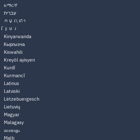
አማርኛ
עִברִית
កម្ពុជា។
ខ្មែរ
Kinyarwanda
Кыргызча
Kiswahili
Kreyòl ayisyen
Kurdî
Kurmancî
Latinus
Latviski
Lëtzebuergesch
Lietuvių
Magyar
Malagasy
മലയാളം
Malti