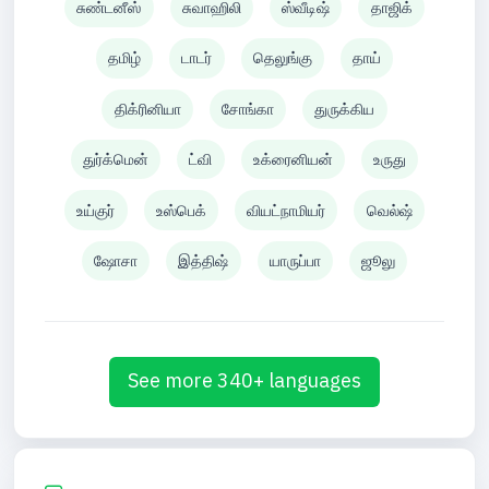
சுண்டனீஸ்
சுவாஹிலி
ஸ்வீடிஷ்
தாஜிக்
தமிழ்
டாடர்
தெலுங்கு
தாய்
திக்ரினியா
சோங்கா
துருக்கிய
துர்க்மென்
ட்வி
உக்ரைனியன்
உருது
உய்குர்
உஸ்பெக்
வியட்நாமியர்
வெல்ஷ்
ஷோசா
இத்திஷ்
யாருப்பா
ஜூலு
See more 340+ languages