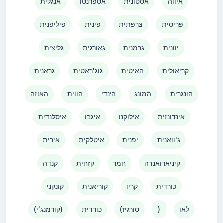
איווה
אסטונית
אספרנטו
אנגלית
פריסית
צרפתית
פינית
פיליפנית
יוונית
גרמנית
גאורגית
גליצית
קריאולית
האיטית
גוג'ראטית
גראנית
הונגרית
המונג
הינדי
הווית
האוזה
אינדונזית
אילוקנו
איגבו
איסלנדית
ג'וואנית
יפנית
איטלקית
אירית
קיניארואנדה
חמר
קזחית
קנדה
כורדית
קריו
קוריאנית
קונקני
לאו
)
(סורגיז
כורדית
(קורמנג'י)