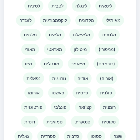
ליטאית
לינגלה
לטבית
לטינית
מאיתילי
מקדונית
לוקסמבורגית
לוגנדה
מלטזית
מלאיאלם
מלאית
מלגזית
(מניפורי)
מיטילון
מאראטי
מאורי
(בורמזית)
מיאנמר
מונגולית
מיזו
(אוריה)
אודיה
נורווגית
נפאלית
פולנית
פרסית
פאשטו
אורומו
רומנית
קצ'ואה
פונג'בי
פורטוגזית
סקוטית
סנסקריט
סמואנית
רוסית
שונה
ססוטו
סרבית
ספרדית
גאלית