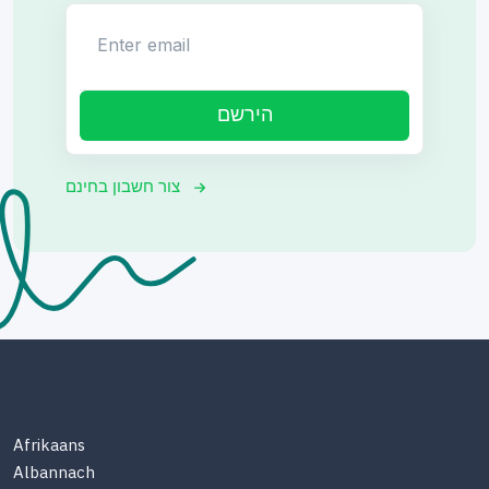
Enter email
הירשם
צור חשבון בחינם
Afrikaans
Albannach