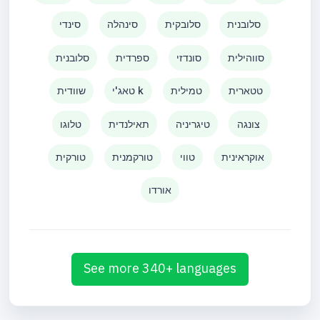
סלובנית
סלובקית
סינהלה
סינדי
סווהילית
סונדזי
ספרדית
סלובנית
טטארית
טמילית
טאג'י k
שוודית
צונגה
טיגריניה
תאילנדית
טלוגו
אוקראינית
טווי
טורקמנית
טורקית
אורדו
See more 340+ languages