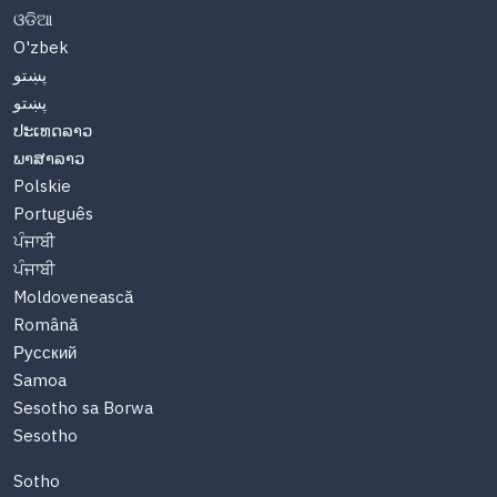
ଓଡିଆ
O'zbek
پښتو
پښتو
ປະເທດລາວ
ພາສາລາວ
Polskie
Português
ਪੰਜਾਬੀ
ਪੰਜਾਬੀ
Moldovenească
Română
Русский
Samoa
Sesotho sa Borwa
Sesotho
Sotho