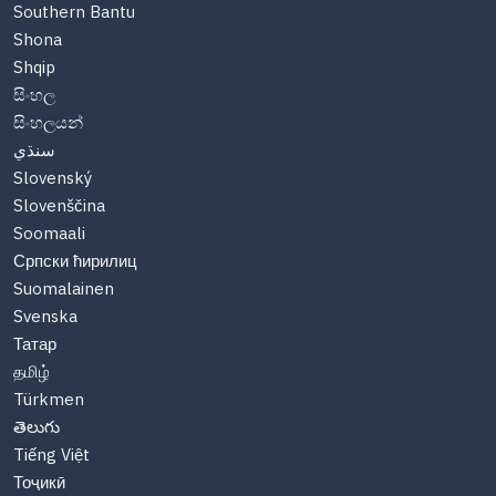
Southern Bantu
Shona
Shqip
සිංහල
සිංහලයන්
سنڌي
Slovenský
Slovenščina
Soomaali
Српски ћирилиц
Suomalainen
Svenska
Татар
தமிழ்
Türkmen
తెలుగు
Tiếng Việt
Тоҷикӣ