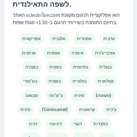
לשפה התאילנדית.
האתר แปลประโยค.com הוא אפליקציית תרגום מקוונת
בחינם התומכת בשירותי תרגום ב-130+ זוגות שפות.
ערבית
אמהרית
אלבנית
אפריקאית
אזרבייג'נית
אימרה
אסמית
ארמנית
בנגלית
בלרוסית
בסקית
במברה
קטלאנית
בולגרית
בוסנית
בוג'פורי
(פשוטה)
סינית
צ'יצ'ווה
סבואנו
צ'כית
קרואטית
(Corsicanal)
סינית
הולנדית
דוגרי
דהיווהי
דנית