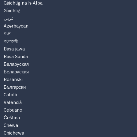
Gàidhlig na h-Alba
Gàidhlig
عربي
Azərbaycan
বাংলা
বাংলাদেশী
Basa jawa
Basa Sunda
Беларуская
Беларуская
Bosanski
Български
Català
Valencià
Cebuano
Čeština
Chewa
Chichewa