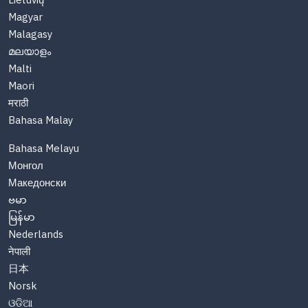
Lietuvių
Magyar
Malagasy
മലയാളം
Malti
Maori
मराठी
Bahasa Malay
Bahasa Melayu
Монгол
Македонски
ဗမာ
မြန်မာ
Nederlands
नेपाली
日本
Norsk
ଓଡିଆ