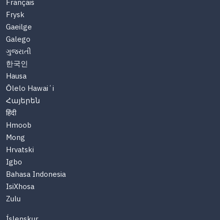
Français
Frysk
Gaeilge
Galego
ગુજરાતી
한국인
Hausa
Ōlelo Hawaiʻi
Հայերեն
हिंदी
Hmoob
Mong
Hrvatski
Igbo
Bahasa Indonesia
IsiXhosa
Zulu
Íslenskur