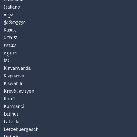
Italiano
ಕನ್ನಡ
ქართული
Казақ
አማርኛ
עִברִית
កម្ពុជា។
ខ្មែរ
Kinyarwanda
Кыргызча
Kiswahili
Kreyòl ayisyen
Kurdî
Kurmancî
Latinus
Latviski
Lëtzebuergesch