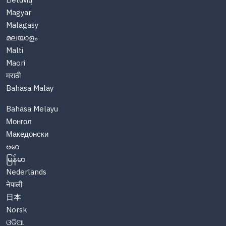
Lietuvių
Magyar
Malagasy
മലയാളം
Malti
Maori
मराठी
Bahasa Malay
Bahasa Melayu
Монгол
Македонски
ဗမာ
မြန်မာ
Nederlands
नेपाली
日本
Norsk
ଓଡିଆ