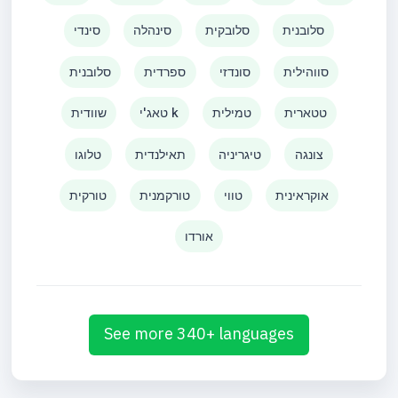
סלובנית
סלובקית
סינהלה
סינדי
סווהילית
סונדזי
ספרדית
סלובנית
טטארית
טמילית
טאג'י k
שוודית
צונגה
טיגריניה
תאילנדית
טלוגו
אוקראינית
טווי
טורקמנית
טורקית
אורדו
See more 340+ languages