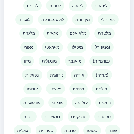
ליטאית
לינגלה
לטבית
לטינית
מאיתילי
מקדונית
לוקסמבורגית
לוגנדה
מלטזית
מלאיאלם
מלאית
מלגזית
(מניפורי)
מיטילון
מאראטי
מאורי
(בורמזית)
מיאנמר
מונגולית
מיזו
(אוריה)
אודיה
נורווגית
נפאלית
פולנית
פרסית
פאשטו
אורומו
רומנית
קצ'ואה
פונג'בי
פורטוגזית
סקוטית
סנסקריט
סמואנית
רוסית
שונה
ססוטו
סרבית
ספרדית
גאלית