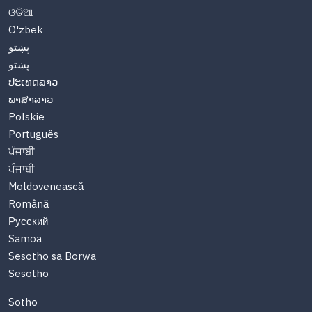
ଓଡିଆ
O'zbek
پښتو
پښتو
ປະເທດລາວ
ພາສາລາວ
Polskie
Português
ਪੰਜਾਬੀ
ਪੰਜਾਬੀ
Moldovenească
Română
Русский
Samoa
Sesotho sa Borwa
Sesotho
Sotho