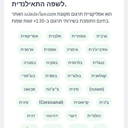
לשפה התאילנדית.
האתר แปลประโยค.com הוא אפליקציית תרגום מקוונת
בחינם התומכת בשירותי תרגום ב-130+ זוגות שפות.
ערבית
אמהרית
אלבנית
אפריקאית
אזרבייג'נית
אימרה
אסמית
ארמנית
בנגלית
בלרוסית
בסקית
במברה
קטלאנית
בולגרית
בוסנית
בוג'פורי
(פשוטה)
סינית
צ'יצ'ווה
סבואנו
צ'כית
קרואטית
(Corsicanal)
סינית
הולנדית
דוגרי
דהיווהי
דנית