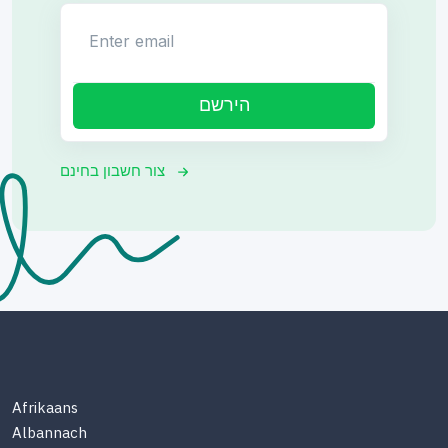
Enter email
הירשם
צור חשבון בחינם
Afrikaans
Albannach