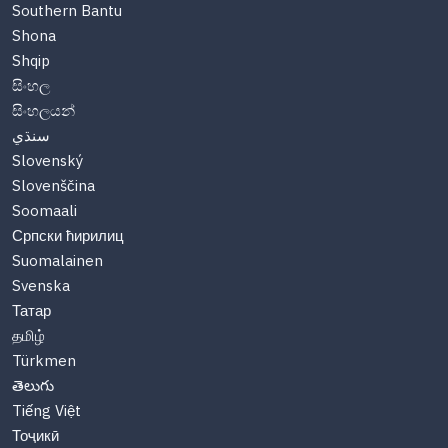
Southern Bantu
Shona
Shqip
සිංහල
සිංහලයන්
سنڌي
Slovenský
Slovenščina
Soomaali
Српски ћирилиц
Suomalainen
Svenska
Татар
தமிழ்
Türkmen
తెలుగు
Tiếng Việt
Тоҷикӣ