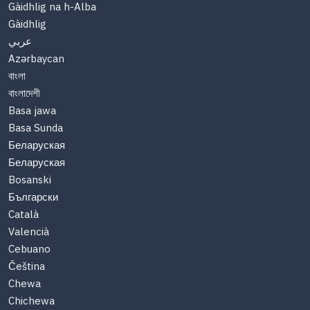
Gàidhlig na h-Alba
Gàidhlig
عربي
Azərbaycan
বাংলা
বাংলাদেশী
Basa jawa
Basa Sunda
Беларуская
Беларуская
Bosanski
Български
Català
Valencià
Cebuano
Čeština
Chewa
Chichewa