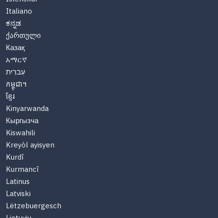
Italiano
ಕನ್ನಡ
ქართული
Казақ
አማርኛ
עִברִית
កម្ពុជា។
ខ្មែរ
Kinyarwanda
Кыргызча
Kiswahili
Kreyòl ayisyen
Kurdî
Kurmancî
Latinus
Latviski
Lëtzebuergesch