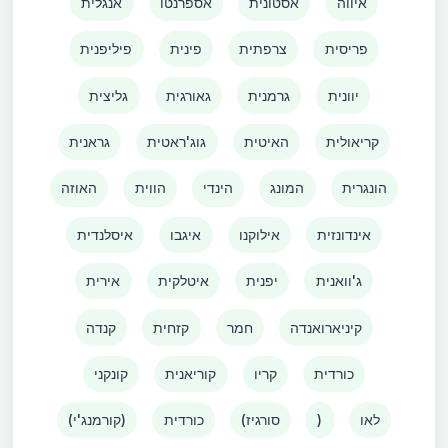
איווה
אסטונית
אספרנטו
אנגלית
פריסית
צרפתית
פינית
פיליפנית
יוונית
גרמנית
גאורגית
גליצית
קריאולית
האיטית
גוג'ראטית
גראנית
הונגרית
המונג
הינדי
הווית
האוזה
אינדונזית
אילוקנו
איגבו
איסלנדית
ג'וואנית
יפנית
איטלקית
אירית
קיניארואנדה
חמר
קזחית
קנדה
כורדית
קריו
קוריאנית
קונקני
לאו
)
(סורגיז
כורדית
(קורמנג'י)