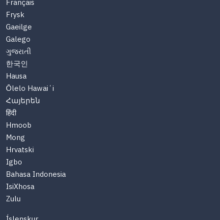
Français
Frysk
Gaeilge
Galego
ગુજરાતી
한국인
Hausa
Ōlelo Hawaiʻi
Հայերեն
हिंदी
Hmoob
Mong
Hrvatski
Igbo
Bahasa Indonesia
IsiXhosa
Zulu
Íslenskur