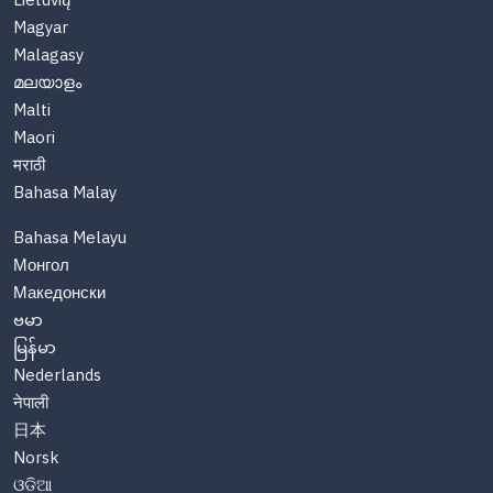
Lietuvių
Magyar
Malagasy
മലയാളം
Malti
Maori
मराठी
Bahasa Malay
Bahasa Melayu
Монгол
Македонски
ဗမာ
မြန်မာ
Nederlands
नेपाली
日本
Norsk
ଓଡିଆ