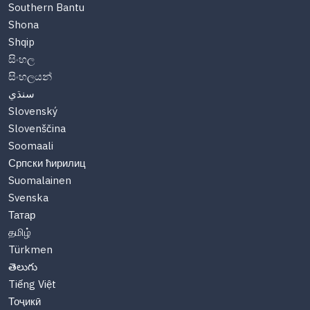
Southern Bantu
Shona
Shqip
සිංහල
සිංහලයන්
سنڌي
Slovenský
Slovenščina
Soomaali
Српски ћирилиц
Suomalainen
Svenska
Татар
தமிழ்
Türkmen
తెలుగు
Tiếng Việt
Тоҷикӣ