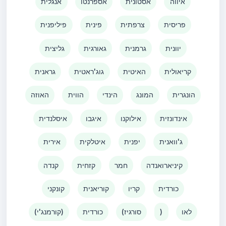
איווה
אסטונית
אספרנטו
אנגלית
פריסית
צרפתית
פינית
פיליפנית
יוונית
גרמנית
גאורגית
גליצית
קריאולית
האיטית
גוג'ראטית
גראנית
הונגרית
המונג
הינדי
הווית
האוזה
אינדונזית
אילוקנו
איגבו
איסלנדית
ג'וואנית
יפנית
איטלקית
אירית
קיניארואנדה
חמר
קזחית
קנדה
כורדית
קריו
קוריאנית
קונקני
לאו
)
(סורגיז
כורדית
(קורמנג'י)