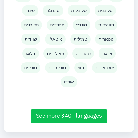
סלובנית
סלובקית
סינהלה
סינדי
סווהילית
סונדזי
ספרדית
סלובנית
טטארית
טמילית
טאג'י k
שוודית
צונגה
טיגריניה
תאילנדית
טלוגו
אוקראינית
טווי
טורקמנית
טורקית
אורדו
See more 340+ languages