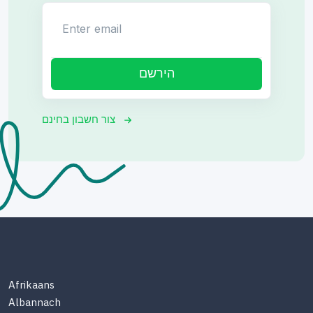
Enter email
הירשם
צור חשבון בחינם
Afrikaans
Albannach