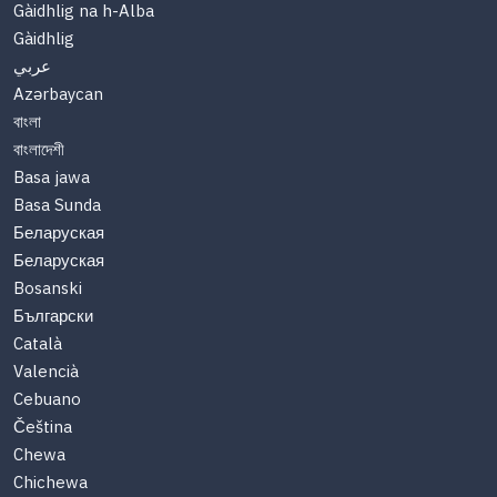
Gàidhlig na h-Alba
Gàidhlig
عربي
Azərbaycan
বাংলা
বাংলাদেশী
Basa jawa
Basa Sunda
Беларуская
Беларуская
Bosanski
Български
Català
Valencià
Cebuano
Čeština
Chewa
Chichewa