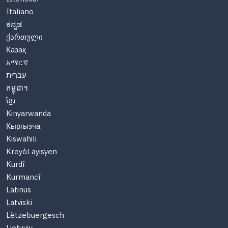
Italiano
ಕನ್ನಡ
ქართული
Казақ
አማርኛ
עִברִית
កម្ពុជា។
ខ្មែរ
Kinyarwanda
Кыргызча
Kiswahili
Kreyòl ayisyen
Kurdî
Kurmancî
Latinus
Latviski
Lëtzebuergesch