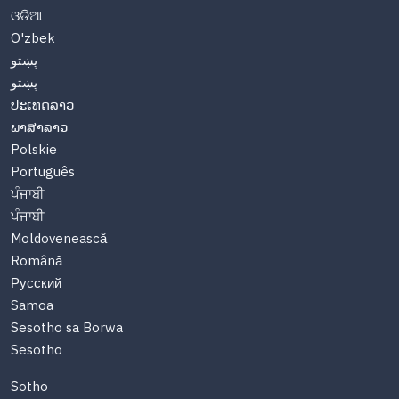
ଓଡିଆ
O'zbek
پښتو
پښتو
ປະເທດລາວ
ພາສາລາວ
Polskie
Português
ਪੰਜਾਬੀ
ਪੰਜਾਬੀ
Moldovenească
Română
Русский
Samoa
Sesotho sa Borwa
Sesotho
Sotho