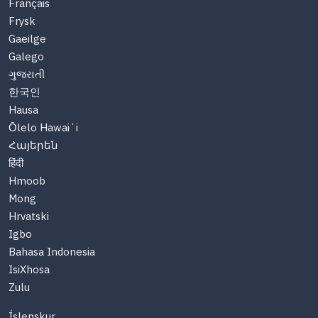
Français
Frysk
Gaeilge
Galego
ગુજરાતી
한국인
Hausa
Ōlelo Hawaiʻi
Հայերեն
हिंदी
Hmoob
Mong
Hrvatski
Igbo
Bahasa Indonesia
IsiXhosa
Zulu
Íslenskur