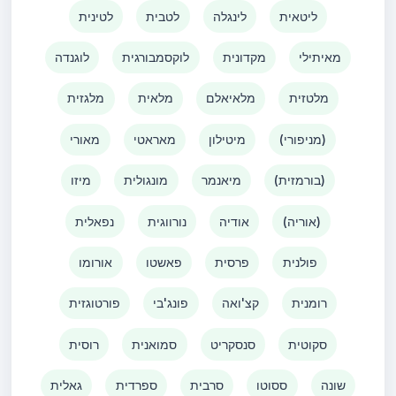
ליטאית
לינגלה
לטבית
לטינית
מאיתילי
מקדונית
לוקסמבורגית
לוגנדה
מלטזית
מלאיאלם
מלאית
מלגזית
(מניפורי)
מיטילון
מאראטי
מאורי
(בורמזית)
מיאנמר
מונגולית
מיזו
(אוריה)
אודיה
נורווגית
נפאלית
פולנית
פרסית
פאשטו
אורומו
רומנית
קצ'ואה
פונג'בי
פורטוגזית
סקוטית
סנסקריט
סמואנית
רוסית
שונה
ססוטו
סרבית
ספרדית
גאלית