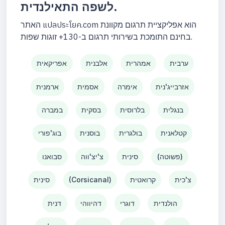
לשפה התאילנדית.
האתר แปลประโยค.com הוא אפליקציית תרגום מקוונת
בחינם התומכת בשירותי תרגום ב-130+ זוגות שפות.
ערבית
אמהרית
אלבנית
אפריקאית
אזרבייג'נית
אימרה
אסמית
ארמנית
בנגלית
בלרוסית
בסקית
במברה
קטלאנית
בולגרית
בוסנית
בוג'פורי
(פשוטה)
סינית
צ'יצ'ווה
סבואנו
צ'כית
קרואטית
(Corsicanal)
סינית
הולנדית
דוגרי
דהיווהי
דנית