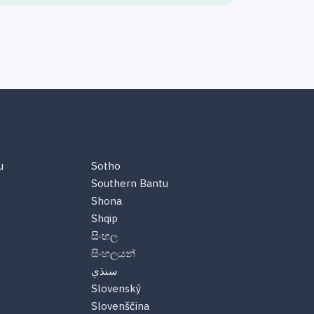
u
Sotho
Southern Bantu
Shona
Shqip
සිංහල
සිංහලයන්
سنڌي
Slovenský
Slovenščina