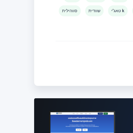
טאג'י k
שוודית
סווהילית