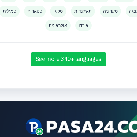
נגה
טיגריניה
תאילנדית
טלוגו
טטארית
טמילית
אורדו
אוקראינית
See more 340+ languages