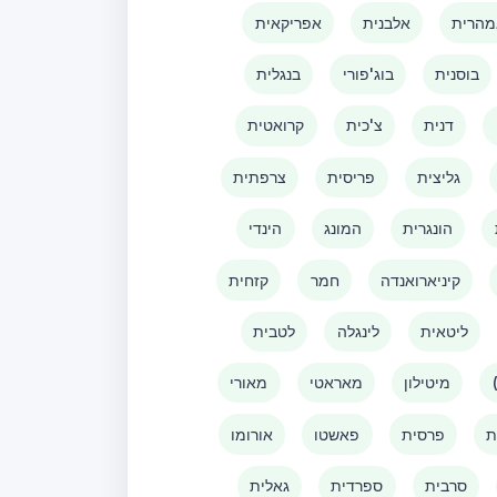
הרית
אלבנית
אפריקאית
בוסנית
בוג'פורי
בנגלית
דנית
צ'כית
קרואטית
גליצית
פריסית
צרפתית
הונגרית
המונג
הינדי
קיניארואנדה
חמר
קזחית
ליטאית
לינגלה
לטבית
מיטילון
מאראטי
מאורי
ת
פרסית
פאשטו
אורומו
סרבית
ספרדית
גאלית