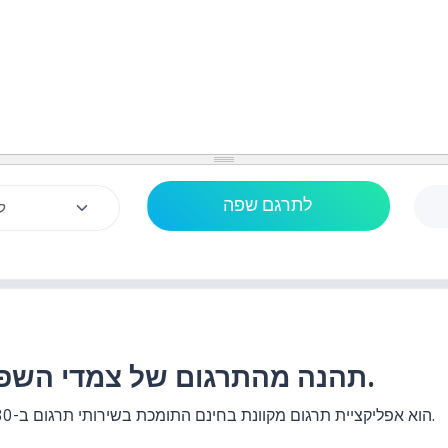
תהנה מהתרגום של צמדי השפות לשפה התאילנדית.
האתר แปลประโยค.com הוא אפליקציית תרגום מקוונת בחינם התומכת בשירותי תרגום ב-130+ זוגות שפות.