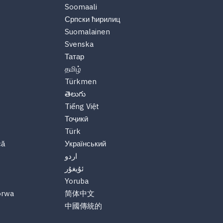
Soomaali
Српски ћирилиц
Suomalainen
Svenska
Татар
தமிழ்
Türkmen
తెలుగు
Tiếng Việt
Тоҷикӣ
Türk
că
Український
اردو
ئۇيغۇر
Yoruba
orwa
简体中文
中國傳統的