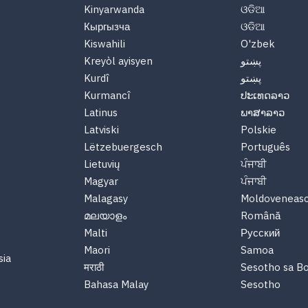
Kinyarwanda
ଓଡିଆ
Кыргызча
ଓଡିଆ
Kiswahili
O'zbek
پښتو
Kreyòl ayisyen
پښتو
Kurdî
Kurmancî
ປະເທດລາວ
Latinus
ພາສາລາວ
Latviski
Polskie
Lëtzebuergesch
Português
Lietuvių
ਪੰਜਾਬੀ
Magyar
ਪੰਜਾਬੀ
Malagasy
Moldoveneas
മലയാളം
Română
Malti
Русский
Maori
Samoa
sia
मराठी
Sesotho sa B
Bahasa Malay
Sesotho