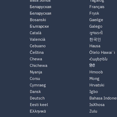
Basa Sunda
Tagalog
Беларуская
Français
Беларуская
Frysk
Bosanski
Gaeilge
Български
Galego
Català
ગુજરાતી
Valencià
한국인
Cebuano
Hausa
Čeština
Ōlelo Hawaiʻi
Chewa
Հայերեն
Chichewa
हिंदी
Nyanja
Hmoob
Corsu
Mong
Cymraeg
Hrvatski
Dansk
Igbo
Deutsch
Bahasa Indone
Eesti keel
IsiXhosa
Ελληνικά
Zulu