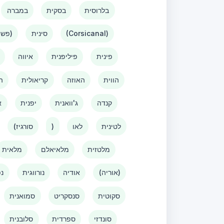
בלרוסית
בסקית
במברה
(Corsicanal)
סינית
(פשוטה)
פינית
פיליפנית
איווה
הווית
האוזה
קריאולית
ה
קנדה
ג'וואנית
יפנית
א
לטינית
לאו
)
(סורגיז
מלטזית
מלאיאלם
מלאית
(אוריה)
אודיה
נורווגית
נפ
סקוטית
סנסקריט
סמואנית
סונדזי
ספרדית
סלובנית