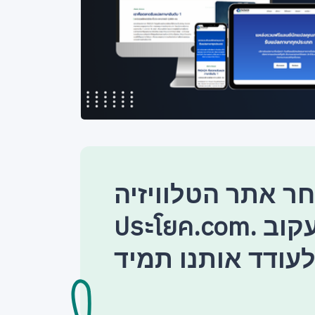
 אתר הטלוויזיה แปล
ประโยค.com. אל תשכח לעקוב