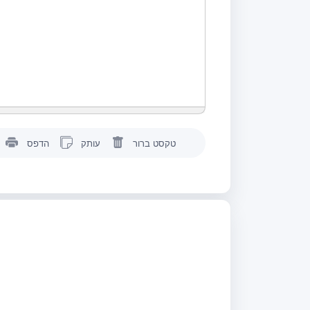
טקסט ברור
עותק
הדפס