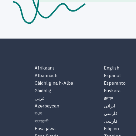
Afrikaans
English
Albannach
Español
Gàidhlig na h-Alba
Esperanto
Gàidhlig
Euskara
יידיש
عربي
ایرانی
Azərbaycan
فارسی
বাংলা
فارسی
বাংলাদেশী
Basa jawa
Filipino