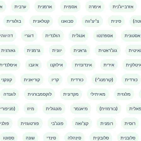
אזרבייג'נית
אימרה
אסמית
ארמנית
ערבית
אמ
סינית
צ'יצ'ווה
סבואנו
קטלאנית
בולגרית
אסטונית
אספרנטו
אנגלית
הולנדית
דוגרי
דהיווהי
איטית
גוג'ראטית
גראנית
יוונית
גרמנית
גאורגית
יטלקית
אירית
אינדונזית
אילוקנו
איגבו
איסלנדית
כורדית
(קורמנג'י)
כורדית
קריו
קוריאנית
קונקני
מלגזית
מאיתילי
מקדונית
לוקסמבורגית
לוגנדה
אלית
(בורמזית)
מיאנמר
מונגולית
מיזו
(מניפורי)
רוסית
רומנית
קצ'ואה
פונג'בי
פורטוגזית
פולני
סלובנית
סלובקית
סינהלה
סינדי
שונה
ססוטו