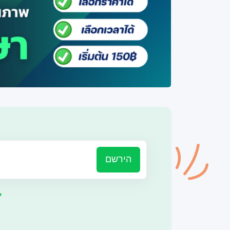
הירשם