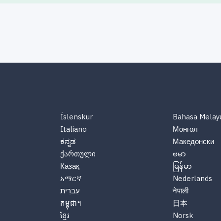
Íslenskur
Bahasa Melay
Italiano
Монгол
ಕನ್ನಡ
Македонски
ქართული
ဗမာ
Казақ
မြန်မာ
አማርኛ
Nederlands
नेपाली
עִברִית
កម្ពុជា។
日本
ខ្មែរ
Norsk