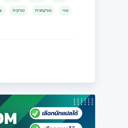
טווי
טורקמנית
טורקית
צו