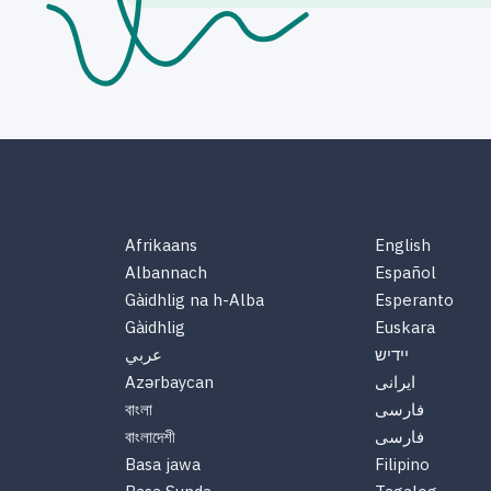
Afrikaans
English
Albannach
Español
Gàidhlig na h-Alba
Esperanto
Gàidhlig
Euskara
יידיש
عربي
ایرانی
Azərbaycan
فارسی
বাংলা
فارسی
বাংলাদেশী
Basa jawa
Filipino