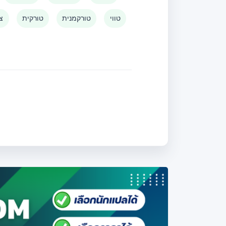
טווי
טורקמנית
טורקית
צו