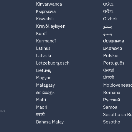
Kinyarwanda
ଓଡିଆ
Кыргызча
ଓଡିଆ
Kiswahili
O'zbek
پښتو
Kreyòl ayisyen
پښتو
Kurdî
Kurmancî
ປະເທດລາວ
Latinus
ພາສາລາວ
Latviski
Polskie
Lëtzebuergesch
Português
Lietuvių
ਪੰਜਾਬੀ
Magyar
ਪੰਜਾਬੀ
Malagasy
Moldoveneas
മലയാളം
Română
Malti
Русский
Maori
Samoa
sia
मराठी
Sesotho sa B
Bahasa Malay
Sesotho