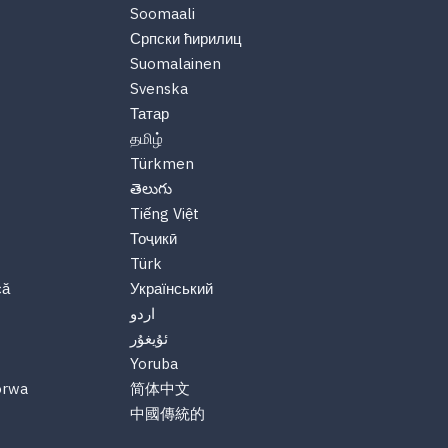
Soomaali
Српски ћирилиц
Suomalainen
Svenska
Татар
தமிழ்
Türkmen
తెలుగు
Tiếng Việt
Тоҷикӣ
Türk
că
Український
اردو
ئۇيغۇر
Yoruba
orwa
简体中文
中國傳統的