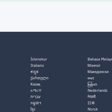
Íslenskur
Bahasa Melay
Italiano
Монгол
ಕನ್ನಡ
Македонски
ქართული
ဗမာ
Казақ
မြန်မာ
አማርኛ
Nederlands
नेपाली
עִברִית
កម្ពុជា។
日本
ខ្មែរ
Norsk