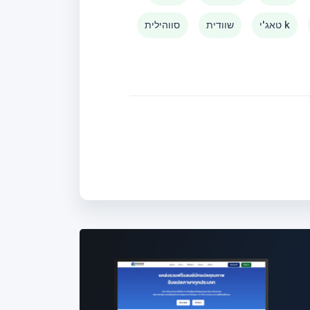
טאג'י k
שוודית
סווהילית