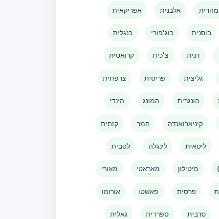
הרית
אלבנית
אפריקאית
בוסנית
בוג'פורי
בנגלית
דנית
צ'כית
קרואטית
גליצית
פריסית
צרפתית
הונגרית
המונג
הינדי
קיניארואנדה
חמר
קזחית
ליטאית
לינגלה
לטבית
מיטילון
מאראטי
מאורי
ת
פרסית
פאשטו
אורומו
סרבית
ספרדית
גאלית