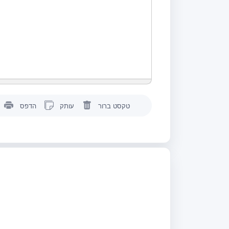
טקסט ברור
עותק
הדפס