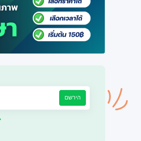
הירשם