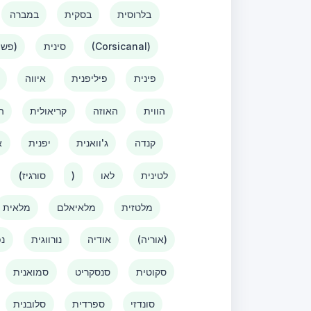
בלרוסית
בסקית
במברה
(Corsicanal)
סינית
(פשוטה)
פינית
פיליפנית
איווה
הווית
האוזה
קריאולית
ה
קנדה
ג'וואנית
יפנית
א
לטינית
לאו
)
(סורגיז
מלטזית
מלאיאלם
מלאית
(אוריה)
אודיה
נורווגית
נפ
סקוטית
סנסקריט
סמואנית
סונדזי
ספרדית
סלובנית