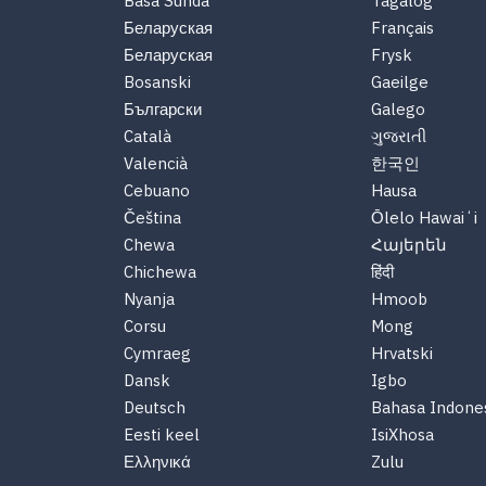
Basa Sunda
Tagalog
Беларуская
Français
Беларуская
Frysk
Bosanski
Gaeilge
Български
Galego
Català
ગુજરાતી
Valencià
한국인
Cebuano
Hausa
Čeština
Ōlelo Hawaiʻi
Chewa
Հայերեն
Chichewa
हिंदी
Nyanja
Hmoob
Corsu
Mong
Cymraeg
Hrvatski
Dansk
Igbo
Deutsch
Bahasa Indone
Eesti keel
IsiXhosa
Ελληνικά
Zulu