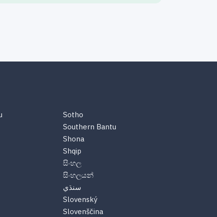
u
Sotho
Southern Bantu
Shona
Shqip
සිංහල
සිංහලයන්
سنڌي
Slovenský
Slovenščina