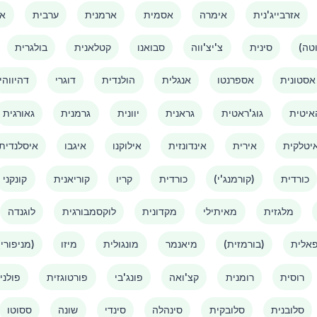
אזרבייג'נית
אימרה
אסמית
ארמנית
ערבית
אמ
סינית
צ'יצ'ווה
סבואנו
קטלאנית
בולגרית
אסטונית
אספרנטו
אנגלית
הולנדית
דוגרי
דהיווהי
איטית
גוג'ראטית
גראנית
יוונית
גרמנית
גאורגית
יטלקית
אירית
אינדונזית
אילוקנו
איגבו
איסלנדית
כורדית
(קורמנג'י)
כורדית
קריו
קוריאנית
קונקני
מלגזית
מאיתילי
מקדונית
לוקסמבורגית
לוגנדה
אלית
(בורמזית)
מיאנמר
מונגולית
מיזו
(מניפורי)
רוסית
רומנית
קצ'ואה
פונג'בי
פורטוגזית
פולני
סלובנית
סלובקית
סינהלה
סינדי
שונה
ססוטו