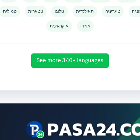
נגה
טיגריניה
תאילנדית
טלוגו
טטארית
טמילית
אורדו
אוקראינית
See more 340+ languages