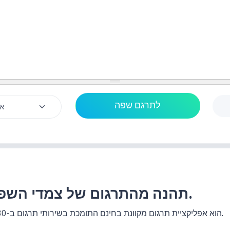
תהנה מהתרגום של צמדי השפות לשפה התאילנדית.
האתר แปลประโยค.com הוא אפליקציית תרגום מקוונת בחינם התומכת בשירותי תרגום ב-130+ זוגות שפות.