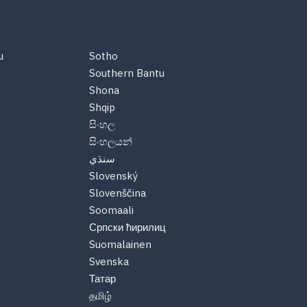
u
Sotho
Southern Bantu
Shona
Shqip
සිංහල
සිංහලයන්
سنڌي
Slovenský
Slovenščina
Soomaali
Српски ћирилиц
Suomalainen
Svenska
Татар
தமிழ்