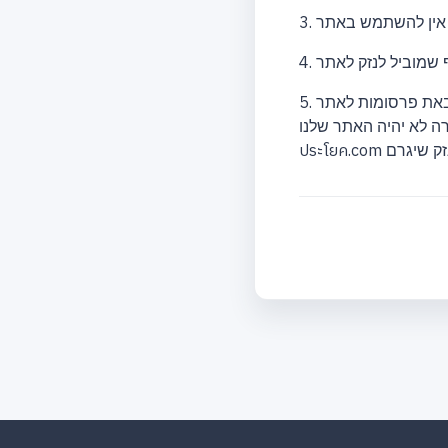
5. במקרה שהבאת פרסומות לאתר แปลประโยค.com שלנו, אם חלק מהתוכן שלך שפורסם בין אם זה שם, תמונה,
א יהיה האתר שלנו แปล