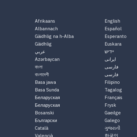
Afrikaans
English
Albannach
Español
Gàidhlig na h-Alba
Esperanto
Gàidhlig
Euskara
יידיש
عربي
ایرانی
Azərbaycan
فارسی
বাংলা
فارسی
বাংলাদেশী
Basa jawa
Filipino
Basa Sunda
Tagalog
Беларуская
Français
Беларуская
Frysk
Bosanski
Gaeilge
Български
Galego
Català
ગુજરાતી
Valencià
한국인