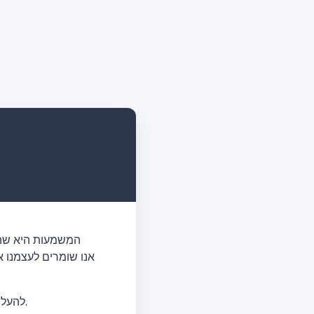
2. אסור למשתמשים באתר แปลประโยค.com להעלות. מידע אישי ללא הסכמת האדם הנוגע בדבר.