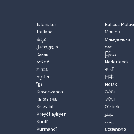
Íslenskur
Bahasa Melay
Italiano
Монгол
ಕನ್ನಡ
Македонски
ქართული
ဗမာ
Казақ
မြန်မာ
አማርኛ
Nederlands
नेपाली
עִברִית
កម្ពុជា។
日本
ខ្មែរ
Norsk
Kinyarwanda
ଓଡିଆ
Кыргызча
ଓଡିଆ
Kiswahili
O'zbek
پښتو
Kreyòl ayisyen
پښتو
Kurdî
Kurmancî
ປະເທດລາວ