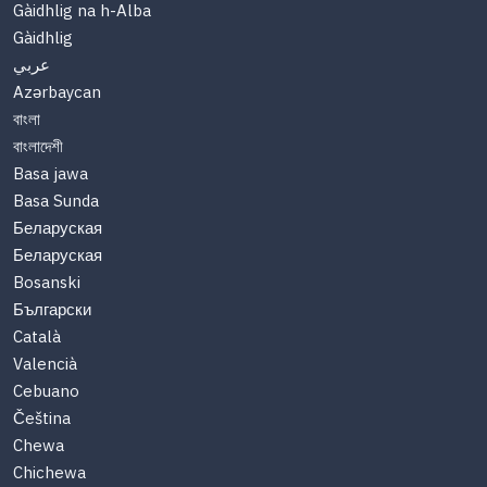
Gàidhlig na h-Alba
Gàidhlig
عربي
Azərbaycan
বাংলা
বাংলাদেশী
Basa jawa
Basa Sunda
Беларуская
Беларуская
Bosanski
Български
Català
Valencià
Cebuano
Čeština
Chewa
Chichewa