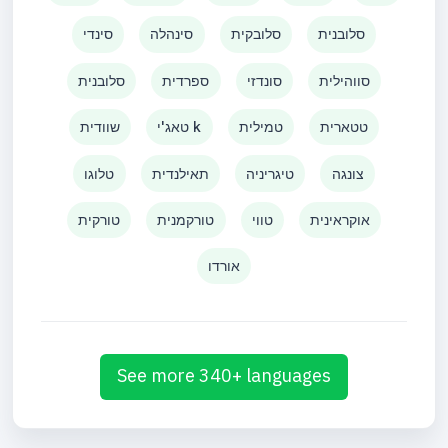
סלובנית
סלובקית
סינהלה
סינדי
סווהילית
סונדזי
ספרדית
סלובנית
טטארית
טמילית
טאג'י k
שוודית
צונגה
טיגריניה
תאילנדית
טלוגו
אוקראינית
טווי
טורקמנית
טורקית
אורדו
See more 340+ languages