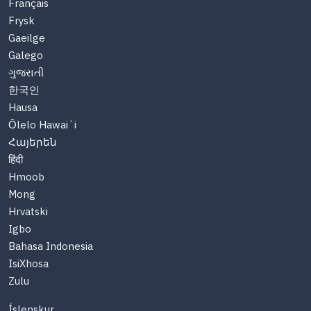
Français
Frysk
Gaeilge
Galego
ગુજરાતી
한국인
Hausa
Ōlelo Hawaiʻi
Հայերեն
हिंदी
Hmoob
Mong
Hrvatski
Igbo
Bahasa Indonesia
IsiXhosa
Zulu
Íslenskur