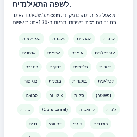
לשפה התאילנדית.
האתר แปลประโยค.com הוא אפליקציית תרגום מקוונת
בחינם התומכת בשירותי תרגום ב-130+ זוגות שפות.
ערבית
אמהרית
אלבנית
אפריקאית
אזרבייג'נית
אימרה
אסמית
ארמנית
בנגלית
בלרוסית
בסקית
במברה
קטלאנית
בולגרית
בוסנית
בוג'פורי
(פשוטה)
סינית
צ'יצ'ווה
סבואנו
צ'כית
קרואטית
(Corsicanal)
סינית
הולנדית
דוגרי
דהיווהי
דנית