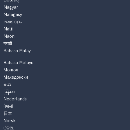
Lietuvių
Magyar
Malagasy
മലയാളം
Malti
Maori
मराठी
Bahasa Malay
Bahasa Melayu
Монгол
Македонски
ဗမာ
မြန်မာ
Nederlands
नेपाली
日本
Norsk
ଓଡିଆ