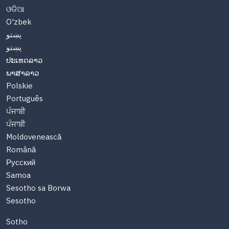
ଓଡିଆ
O'zbek
پښتو
پښتو
ປະເທດລາວ
ພາສາລາວ
Polskie
Português
ਪੰਜਾਬੀ
ਪੰਜਾਬੀ
Moldovenească
Română
Русский
Samoa
Sesotho sa Borwa
Sesotho
Sotho