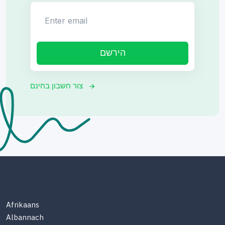
Enter email
הירשם
צור חשבון בחינם
Afrikaans
Albannach