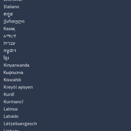
Italiano
ಕನ್ನಡ
ქართული
Казақ
አማርኛ
עִברִית
កម្ពុជា។
ខ្មែរ
Kinyarwanda
Кыргызча
Kiswahili
Kreyòl ayisyen
Kurdî
Kurmancî
Latinus
Latviski
Lëtzebuergesch