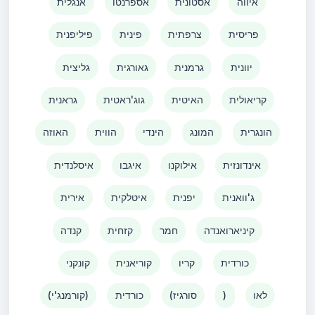
איווה
אסטונית
אספרנטו
אנגלית
פריסית
צרפתית
פינית
פיליפנית
יוונית
גרמנית
גאורגית
גליצית
קריאולית
האיטית
גוג'ראטית
גראנית
הונגרית
המונג
הינדי
הווית
האוזה
אינדונזית
אילוקנו
איגבו
איסלנדית
ג'וואנית
יפנית
איטלקית
אירית
קיניארואנדה
חמר
קזחית
קנדה
כורדית
קריו
קוריאנית
קונקני
לאו
)
(סורגיז
כורדית
(קורמנג'י)