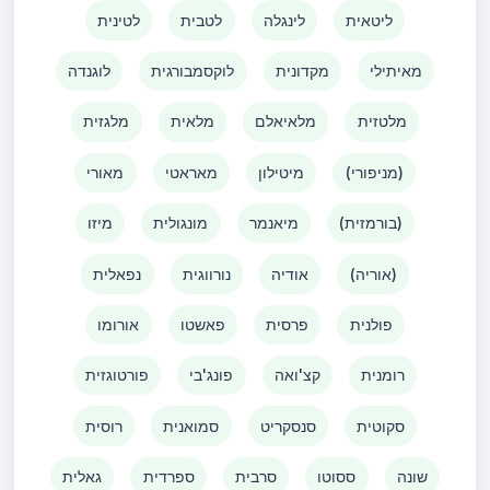
ליטאית
לינגלה
לטבית
לטינית
מאיתילי
מקדונית
לוקסמבורגית
לוגנדה
מלטזית
מלאיאלם
מלאית
מלגזית
(מניפורי)
מיטילון
מאראטי
מאורי
(בורמזית)
מיאנמר
מונגולית
מיזו
(אוריה)
אודיה
נורווגית
נפאלית
פולנית
פרסית
פאשטו
אורומו
רומנית
קצ'ואה
פונג'בי
פורטוגזית
סקוטית
סנסקריט
סמואנית
רוסית
שונה
ססוטו
סרבית
ספרדית
גאלית