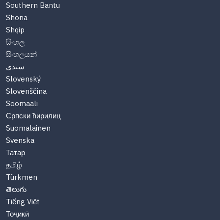
Southern Bantu
Shona
Shqip
සිංහල
සිංහලයන්
سنڌي
Slovenský
Slovenščina
Soomaali
Српски ћирилиц
Suomalainen
Svenska
Татар
தமிழ்
Türkmen
తెలుగు
Tiếng Việt
Тоҷикӣ