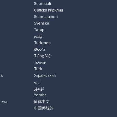
Soomaali
Српски ћирилиц
Suomalainen
Svenska
Татар
தமிழ்
Türkmen
తెలుగు
Tiếng Việt
Тоҷикӣ
Türk
că
Український
اردو
ئۇيغۇر
Yoruba
orwa
简体中文
中國傳統的