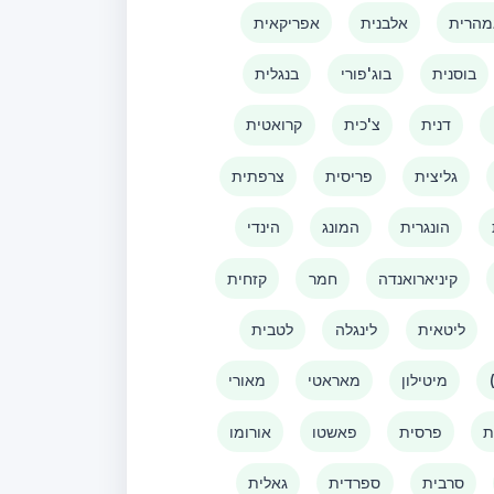
הרית
אלבנית
אפריקאית
בוסנית
בוג'פורי
בנגלית
דנית
צ'כית
קרואטית
גליצית
פריסית
צרפתית
הונגרית
המונג
הינדי
קיניארואנדה
חמר
קזחית
ליטאית
לינגלה
לטבית
מיטילון
מאראטי
מאורי
ת
פרסית
פאשטו
אורומו
סרבית
ספרדית
גאלית