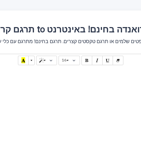
לית to קיניארואנדה בחינם! באינטרנט
16