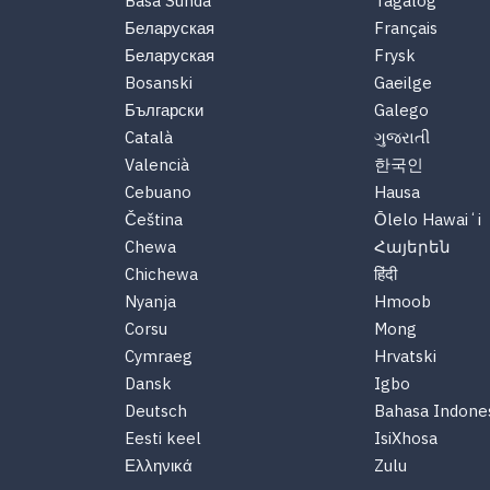
Basa Sunda
Tagalog
Беларуская
Français
Беларуская
Frysk
Bosanski
Gaeilge
Български
Galego
Català
ગુજરાતી
Valencià
한국인
Cebuano
Hausa
Čeština
Ōlelo Hawaiʻi
Chewa
Հայերեն
Chichewa
हिंदी
Nyanja
Hmoob
Corsu
Mong
Cymraeg
Hrvatski
Dansk
Igbo
Deutsch
Bahasa Indone
Eesti keel
IsiXhosa
Ελληνικά
Zulu