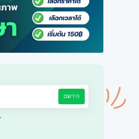
הירשם