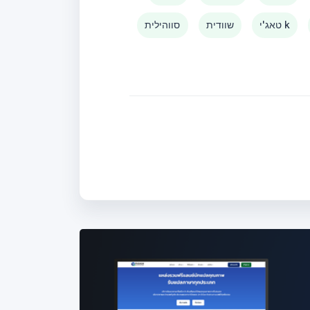
טאג'י k
שוודית
סווהילית