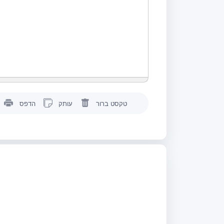
טקסט ברור
עותק
הדפס