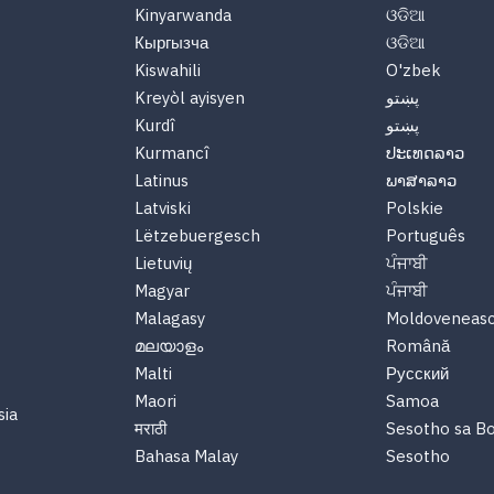
Kinyarwanda
ଓଡିଆ
Кыргызча
ଓଡିଆ
Kiswahili
O'zbek
پښتو
Kreyòl ayisyen
پښتو
Kurdî
Kurmancî
ປະເທດລາວ
Latinus
ພາສາລາວ
Latviski
Polskie
Lëtzebuergesch
Português
Lietuvių
ਪੰਜਾਬੀ
Magyar
ਪੰਜਾਬੀ
Malagasy
Moldoveneas
മലയാളം
Română
Malti
Русский
Maori
Samoa
sia
मराठी
Sesotho sa B
Bahasa Malay
Sesotho