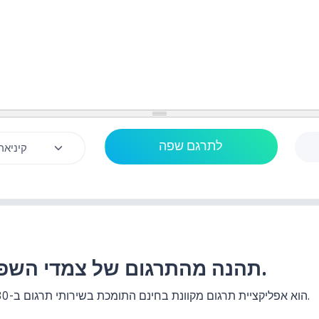
תהנה מהתרגום של צמדי השפות לשפה התאילנדית.
האתר แปลประโยค.com הוא אפליקציית תרגום מקוונת בחינם התומכת בשירותי תרגום ב-130+ זוגות שפות.