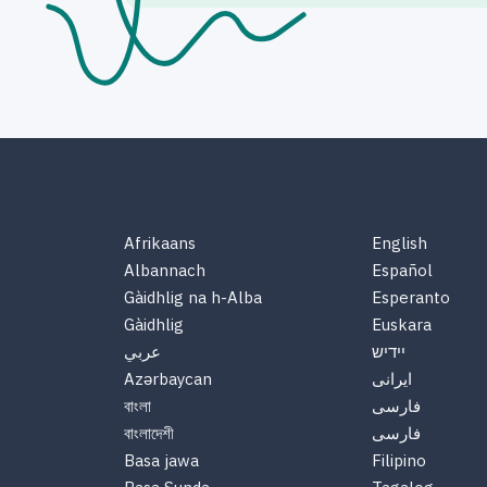
Afrikaans
English
Albannach
Español
Gàidhlig na h-Alba
Esperanto
Gàidhlig
Euskara
יידיש
عربي
ایرانی
Azərbaycan
فارسی
বাংলা
فارسی
বাংলাদেশী
Basa jawa
Filipino