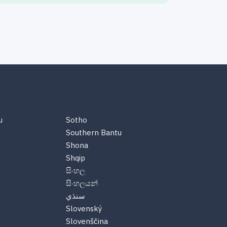
u
Sotho
Southern Bantu
Shona
Shqip
සිංහල
සිංහලයන්
سنڌي
Slovenský
Slovenščina