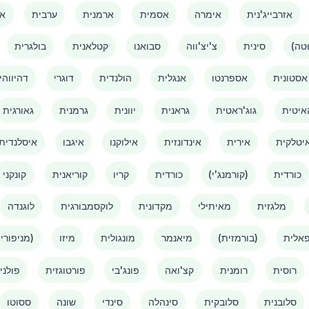
אזרבייג'נית
אימרה
אסמית
ארמנית
ערבית
אמ
סינית
צ'יצ'ווה
סבואנו
קטלאנית
בולגרית
אסטונית
אספרנטו
אנגלית
הולנדית
דוגרי
דהיווהי
איטית
גוג'ראטית
גראנית
יוונית
גרמנית
גאורגית
יטלקית
אירית
אינדונזית
אילוקנו
איגבו
איסלנדית
כורדית
(קורמנג'י)
כורדית
קריו
קוריאנית
קונקני
מלגזית
מאיתילי
מקדונית
לוקסמבורגית
לוגנדה
אלית
(בורמזית)
מיאנמר
מונגולית
מיזו
(מניפורי)
רוסית
רומנית
קצ'ואה
פונג'בי
פורטוגזית
פולני
סלובנית
סלובקית
סינהלה
סינדי
שונה
ססוטו