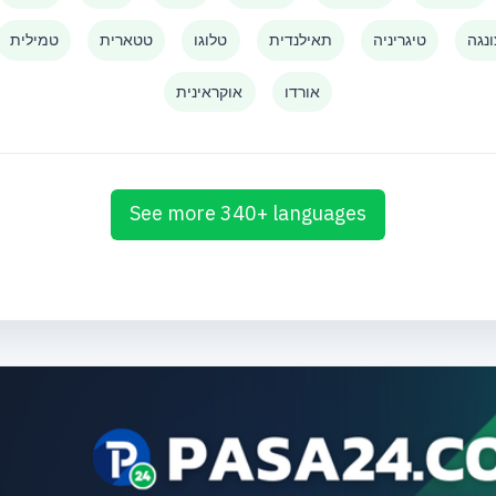
נגה
טיגריניה
תאילנדית
טלוגו
טטארית
טמילית
אורדו
אוקראינית
See more 340+ languages