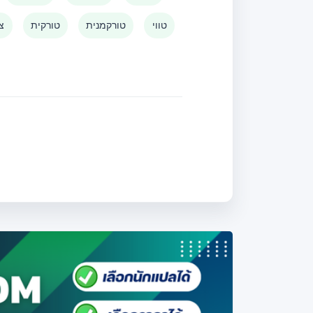
טווי
טורקמנית
טורקית
צו