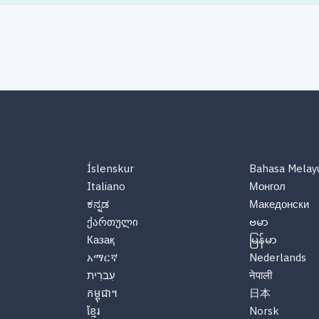
Íslenskur
Bahasa Melay
Italiano
Монгол
ಕನ್ನಡ
Македонски
ქართული
ဗမာ
Казақ
မြန်မာ
አማርኛ
Nederlands
नेपाली
עִברִית
កម្ពុជា។
日本
ខ្មែរ
Norsk