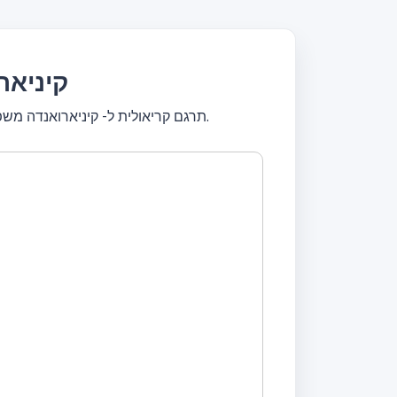
תרגם קריאו
תרגם קריאולית ל- קיניארואנדה משפטים שלמים או תרגם טקסטים קצרים. תרגם בחינם! מתרגם עם כלי עיצוב, ערוך טקסט, תרגם באופן מיידי.