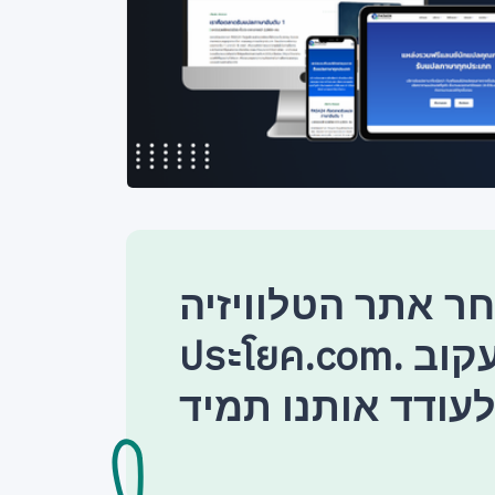
 אתר הטלוויזיה แปล
ประโยค.com. אל תשכח לעקוב