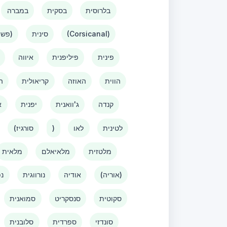
בלרוסית
בסקית
במברה
(Corsicanal)
סינית
(פשוטה)
פינית
פיליפנית
איווה
הווית
האוזה
קריאולית
ה
קנדה
ג'וואנית
יפנית
א
לטינית
לאו
)
(סורגיז
מלטזית
מלאיאלם
מלאית
(אוריה)
אודיה
נורווגית
נפ
סקוטית
סנסקריט
סמואנית
סונדזי
ספרדית
סלובנית