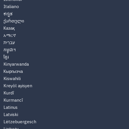
Italiano
ಕನ್ನಡ
ქართული
Казақ
አማርኛ
עִברִית
កម្ពុជា។
ខ្មែរ
Kinyarwanda
Кыргызча
Kiswahili
Kreyòl ayisyen
Kurdî
Kurmancî
Latinus
Latviski
Lëtzebuergesch