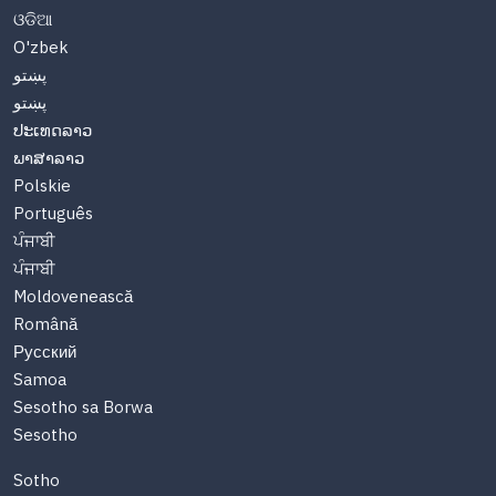
ଓଡିଆ
O'zbek
پښتو
پښتو
ປະເທດລາວ
ພາສາລາວ
Polskie
Português
ਪੰਜਾਬੀ
ਪੰਜਾਬੀ
Moldovenească
Română
Русский
Samoa
Sesotho sa Borwa
Sesotho
Sotho