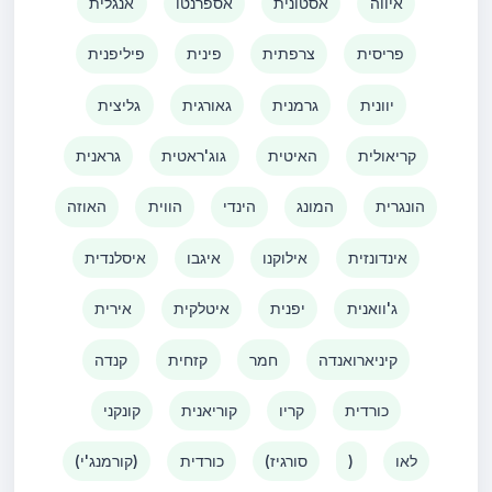
איווה
אסטונית
אספרנטו
אנגלית
פריסית
צרפתית
פינית
פיליפנית
יוונית
גרמנית
גאורגית
גליצית
קריאולית
האיטית
גוג'ראטית
גראנית
הונגרית
המונג
הינדי
הווית
האוזה
אינדונזית
אילוקנו
איגבו
איסלנדית
ג'וואנית
יפנית
איטלקית
אירית
קיניארואנדה
חמר
קזחית
קנדה
כורדית
קריו
קוריאנית
קונקני
לאו
)
(סורגיז
כורדית
(קורמנג'י)