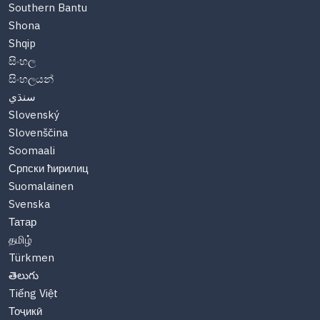
Southern Bantu
Shona
Shqip
සිංහල
සිංහලයන්
سنڌي
Slovenský
Slovenščina
Soomaali
Српски ћирилиц
Suomalainen
Svenska
Татар
தமிழ்
Türkmen
తెలుగు
Tiếng Việt
Тоҷикӣ