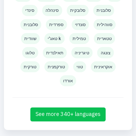
סלובנית
סלובקית
סינהלה
סינדי
סווהילית
סונדזי
ספרדית
סלובנית
טטארית
טמילית
טאג'י k
שוודית
צונגה
טיגריניה
תאילנדית
טלוגו
אוקראינית
טווי
טורקמנית
טורקית
אורדו
See more 340+ languages