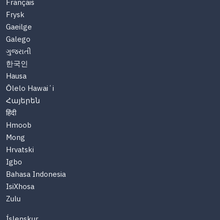
Français
Frysk
Gaeilge
Galego
ગુજરાતી
한국인
Hausa
Ōlelo Hawaiʻi
Հայերեն
हिंदी
Hmoob
Mong
Hrvatski
Igbo
Bahasa Indonesia
IsiXhosa
Zulu
Íslenskur