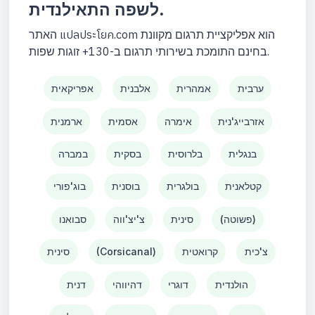
לשפה התאילנדית.
האתר แปลประโยค.com הוא אפליקציית תרגום מקוונת
בחינם התומכת בשירותי תרגום ב-130+ זוגות שפות.
ערבית
אמהרית
אלבנית
אפריקאית
אזרבייג'נית
אימרה
אסמית
ארמנית
בנגלית
בלרוסית
בסקית
במברה
קטלאנית
בולגרית
בוסנית
בוג'פורי
(פשוטה)
סינית
צ'יצ'ווה
סבואנו
צ'כית
קרואטית
(Corsicanal)
סינית
הולנדית
דוגרי
דהיווהי
דנית