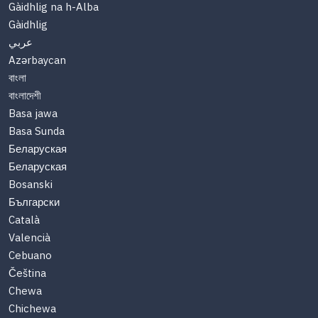
Gàidhlig na h-Alba
Gàidhlig
عربي
Azərbaycan
বাংলা
বাংলাদেশী
Basa jawa
Basa Sunda
Беларуская
Беларуская
Bosanski
Български
Català
Valencià
Cebuano
Čeština
Chewa
Chichewa