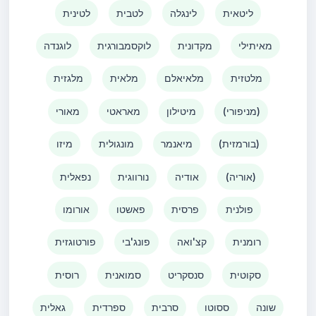
ליטאית
לינגלה
לטבית
לטינית
מאיתילי
מקדונית
לוקסמבורגית
לוגנדה
מלטזית
מלאיאלם
מלאית
מלגזית
(מניפורי)
מיטילון
מאראטי
מאורי
(בורמזית)
מיאנמר
מונגולית
מיזו
(אוריה)
אודיה
נורווגית
נפאלית
פולנית
פרסית
פאשטו
אורומו
רומנית
קצ'ואה
פונג'בי
פורטוגזית
סקוטית
סנסקריט
סמואנית
רוסית
שונה
ססוטו
סרבית
ספרדית
גאלית