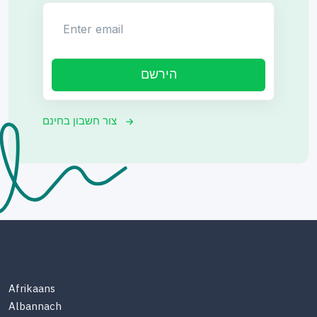
Enter email
הירשם
צור חשבון בחינם
Afrikaans
Albannach