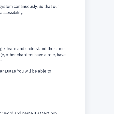
system continuously. So that our
accessibility.
ange, learn and understand the same
e, other chapters have a role, have
rs
anguage You will be able to
or word and paste it at text box