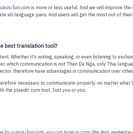
ลประโยค.com is more or less useful. And we will improve the 
te all language pairs. And users will get the most out of their 
 best translation tool?
ant. Whether it's writing, speaking, or even listening to exch
er, which communication is not Than Da Nga, only Thai languag
e sector. therefore have advantages in communication over othe
herefore necessary to communicate properly. no matter what l
h the plaedit .com tool. Just you or you.
ine by แปลประโยค.com, you can type or copy the text, sentence 