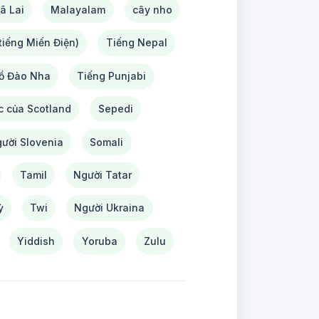
ã Lai
Malayalam
cây nho
iếng Miến Điện)
Tiếng Nepal
ồ Đào Nha
Tiếng Punjabi
c của Scotland
Sepedi
ười Slovenia
Somali
Tamil
Người Tatar
ỳ
Twi
Người Ukraina
Yiddish
Yoruba
Zulu