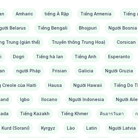
an
Amharic
tiếng Ả Rập
Tiếng Armenia
Tiếng
gười Belarus
Tiếng Bengali
Bhojpuri
Người Bosnia
ng Trung (giản thể)
Truyền thống Trung Hoa)
Corsican
i
Dogri
Tiếng hà lan
Tiếng Anh
Esperanto
lan
người Pháp
Frisian
Galicia
Người Gruzia
 Creole của Haiti
Hausa
Người Hawaii
Tiếng Do T
land
Igbo
Ilocano
Người Indonesia
Người Ail
nada
Tiếng Kazakh
Tiếng Khmer
คินยารวันดา
ก
 Kurd (Sorani)
Kyrgyz
Lào
Latin
Người Latvia