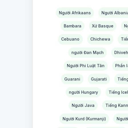
Người Afrikaans
Người Albani
Bambara
Xứ Basque
N
Cebuano
Chichewa
Tiế
người Đan Mạch
Dhiveh
Người Phi Luật Tân
Phần 
Guarani
Gujarati
Tiếng
người Hungary
Tiếng Ice
Người Java
Tiếng Kan
Người Kurd (Kurmanji)
Người