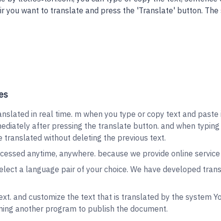
r you want to translate and press the 'Translate' button. The
es
slated in real time. m when you type or copy text and paste it 
ediately after pressing the translate button. and when typing a
be translated without deleting the previous text.
essed anytime, anywhere. because we provide online service N
lect a language pair of your choice. We have developed trans
xt. and customize the text that is translated by the system 
ning another program to publish the document.