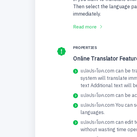
Then select the language pai
immediately.
Read more
PROPERTIES
Online Translator Featur
แปลประโยค.com can be tran
system will translate imm
text Additional text will 
แปลประโยค.com can be acc
แปลประโยค.com You can se
languages.
แปลประโยค.com can edit te
without wasting time ope