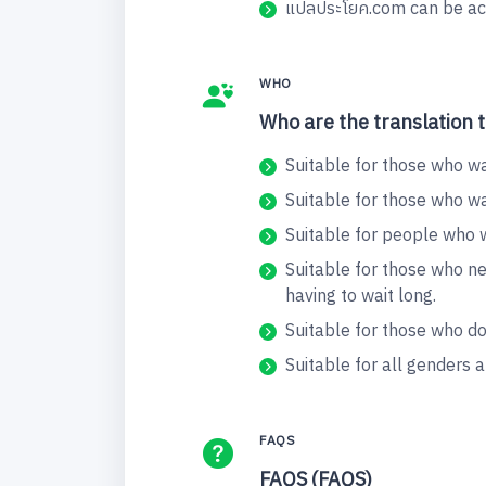
แปลประโยค.com can be acc
WHO
Who are the translation t
Suitable for those who wa
Suitable for those who w
Suitable for people who w
Suitable for those who n
having to wait long.
Suitable for those who don
Suitable for all genders
FAQS
FAQS (FAQS)