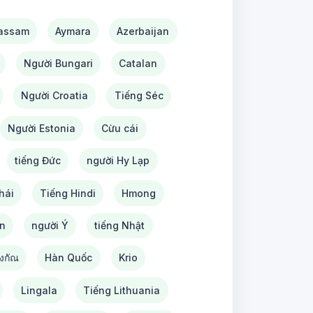
 assam
Aymara
Azerbaijan
Người Bungari
Catalan
Người Croatia
Tiếng Séc
Người Estonia
Cừu cái
tiếng Đức
người Hy Lạp
hái
Tiếng Hindi
Hmong
en
người Ý
tiếng Nhật
งกัณ
Hàn Quốc
Krio
Lingala
Tiếng Lithuania