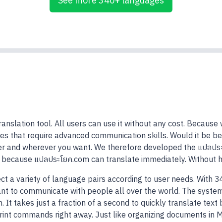
See more 340+ languages
ranslation tool. All users can use it without any cost. Becaus
es that require advanced communication skills. Would it be bett
r and wherever you want. We therefore developed the แปลประโ
n because แปลประโยค.com can translate immediately. Without h
t a variety of language pairs according to user needs. With 
ant to communicate with people all over the world. The system
. It takes just a fraction of a second to quickly translate text
print commands right away. Just like organizing documents in 