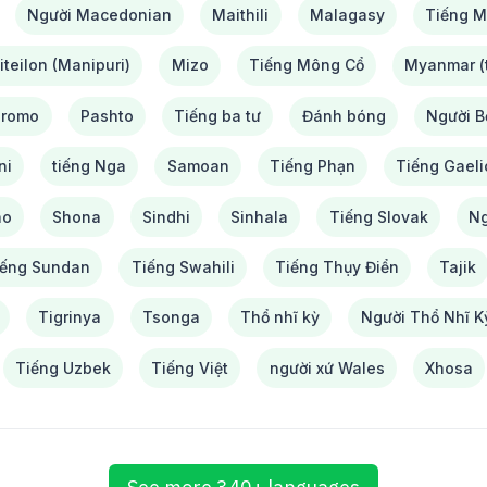
Người Macedonian
Maithili
Malagasy
Tiếng M
teilon (Manipuri)
Mizo
Tiếng Mông Cổ
Myanmar (t
romo
Pashto
Tiếng ba tư
Đánh bóng
Người B
ni
tiếng Nga
Samoan
Tiếng Phạn
Tiếng Gaeli
ho
Shona
Sindhi
Sinhala
Tiếng Slovak
Ng
iếng Sundan
Tiếng Swahili
Tiếng Thụy Điển
Tajik
Tigrinya
Tsonga
Thổ nhĩ kỳ
Người Thổ Nhĩ K
Tiếng Uzbek
Tiếng Việt
người xứ Wales
Xhosa