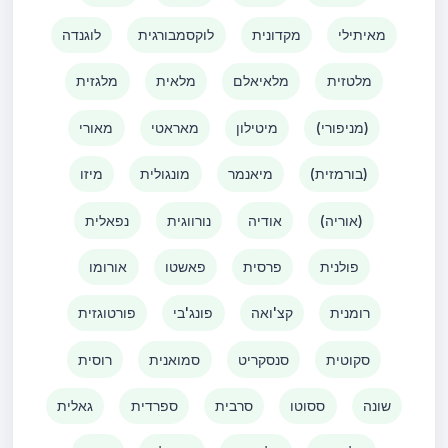
מאיתילי
מקדונית
לוקסמבורגית
לוגנדה
מלטזית
מלאיאלם
מלאית
מלגזית
(מניפורי)
מיטילון
מאראטי
מאורי
(בורמזית)
מיאנמר
מונגולית
מיזו
(אוריה)
אודיה
נורווגית
נפאלית
פולנית
פרסית
פאשטו
אורומו
רומנית
קצ'ואה
פונג'בי
פורטוגזית
סקוטית
סנסקריט
סמואנית
רוסית
שונה
ססוטו
סרבית
ספרדית
גאלית