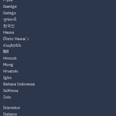
Frysk
Gaeilge
Galego
ગુજરાતી
한국인
Hausa
Ōlelo Hawaiʻi
Հայերեն
हिंदी
Hmoob
Mong
Hrvatski
Igbo
Bahasa Indonesia
IsiXhosa
Zulu
Íslenskur
Italiano