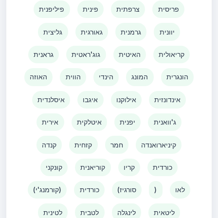
פריסית
צרפתית
פינית
פיליפנית
יוונית
גרמנית
גאורגית
גליצית
קריאולית
האיטית
גוג'ראטית
גראנית
הונגרית
המונג
הינדי
הווית
האוזה
אינדונזית
אילוקנו
איגבו
איסלנדית
ג'וואנית
יפנית
איטלקית
אירית
קיניארואנדה
חמר
קזחית
קנדה
כורדית
קריו
קוריאנית
קונקני
לאו
)
(סורגיז
כורדית
(קורמנג'י)
ליטאית
לינגלה
לטבית
לטינית