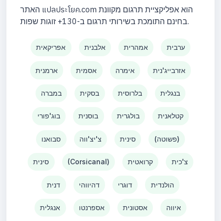
האתר แปลประโยค.com הוא אפליקציית תרגום מקוונת
בחינם התומכת בשירותי תרגום ב-130+ זוגות שפות.
ערבית
אמהרית
אלבנית
אפריקאית
אזרבייג'נית
אימרה
אסמית
ארמנית
בנגלית
בלרוסית
בסקית
במברה
קטלאנית
בולגרית
בוסנית
בוג'פורי
(פשוטה)
סינית
צ'יצ'ווה
סבואנו
צ'כית
קרואטית
(Corsicanal)
סינית
הולנדית
דוגרי
דהיווהי
דנית
איווה
אסטונית
אספרנטו
אנגלית