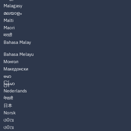
Malagasy
മലയാളം
Malti
Maori
मराठी
Bahasa Malay
Bahasa Melayu
Монгол
Македонски
ဗမာ
မြန်မာ
Nederlands
नेपाली
日本
Norsk
ଓଡିଆ
ଓଡିଆ