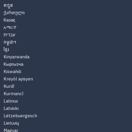
ಕನ್ನಡ
ქართული
Казақ
አማርኛ
עִברִית
កម្ពុជា។
ខ្មែរ
Kinyarwanda
Кыргызча
Kiswahili
Kreyòl ayisyen
Kurdî
Kurmancî
Latinus
Latviski
Lëtzebuergesch
Lietuvių
Magyar