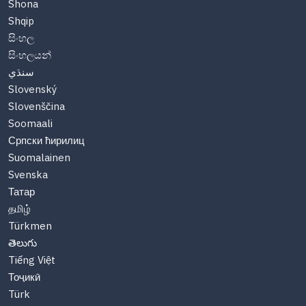
Shona
Shqip
සිංහල
සිංහලයන්
سنڌي
Slovenský
Slovenščina
Soomaali
Српски ћирилиц
Suomalainen
Svenska
Татар
தமிழ்
Türkmen
తెలుగు
Tiếng Việt
Тоҷикӣ
Türk