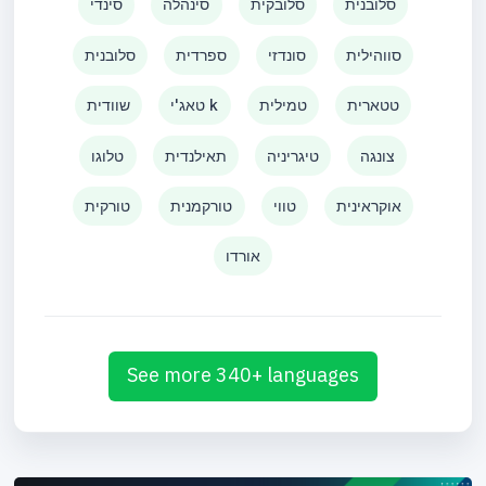
סלובנית
סלובקית
סינהלה
סינדי
סווהילית
סונדזי
ספרדית
סלובנית
טטארית
טמילית
טאג'י k
שוודית
צונגה
טיגריניה
תאילנדית
טלוגו
אוקראינית
טווי
טורקמנית
טורקית
אורדו
See more 340+ languages