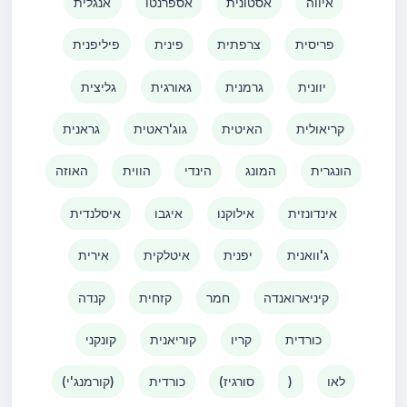
איווה
אסטונית
אספרנטו
אנגלית
פריסית
צרפתית
פינית
פיליפנית
יוונית
גרמנית
גאורגית
גליצית
קריאולית
האיטית
גוג'ראטית
גראנית
הונגרית
המונג
הינדי
הווית
האוזה
אינדונזית
אילוקנו
איגבו
איסלנדית
ג'וואנית
יפנית
איטלקית
אירית
קיניארואנדה
חמר
קזחית
קנדה
כורדית
קריו
קוריאנית
קונקני
לאו
)
(סורגיז
כורדית
(קורמנג'י)