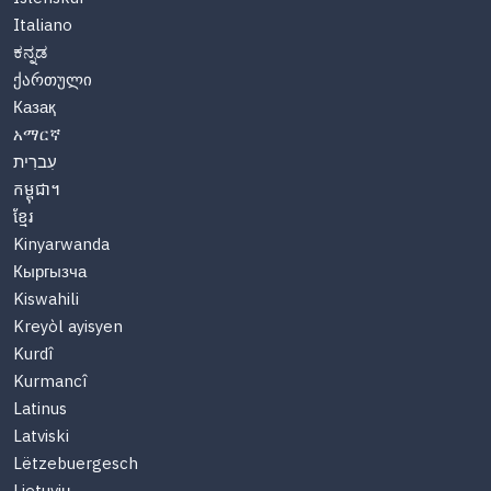
Italiano
ಕನ್ನಡ
ქართული
Казақ
አማርኛ
עִברִית
កម្ពុជា។
ខ្មែរ
Kinyarwanda
Кыргызча
Kiswahili
Kreyòl ayisyen
Kurdî
Kurmancî
Latinus
Latviski
Lëtzebuergesch