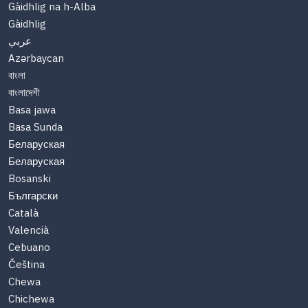
Gàidhlig na h-Alba
Gàidhlig
عربي
Azərbaycan
বাংলা
বাংলাদেশী
Basa jawa
Basa Sunda
Беларуская
Беларуская
Bosanski
Български
Català
Valencià
Cebuano
Čeština
Chewa
Chichewa