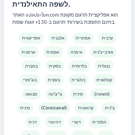
לשפה התאילנדית.
האתר แปลประโยค.com הוא אפליקציית תרגום מקוונת
בחינם התומכת בשירותי תרגום ב-130+ זוגות שפות.
ערבית
אמהרית
אלבנית
אפריקאית
אזרבייג'נית
אימרה
אסמית
ארמנית
בנגלית
בלרוסית
בסקית
במברה
קטלאנית
בולגרית
בוסנית
בוג'פורי
(פשוטה)
סינית
צ'יצ'ווה
סבואנו
צ'כית
קרואטית
(Corsicanal)
סינית
הולנדית
דוגרי
דהיווהי
דנית