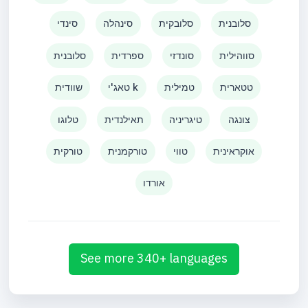
סלובנית
סלובקית
סינהלה
סינדי
סווהילית
סונדזי
ספרדית
סלובנית
טטארית
טמילית
טאג'י k
שוודית
צונגה
טיגריניה
תאילנדית
טלוגו
אוקראינית
טווי
טורקמנית
טורקית
אורדו
See more 340+ languages