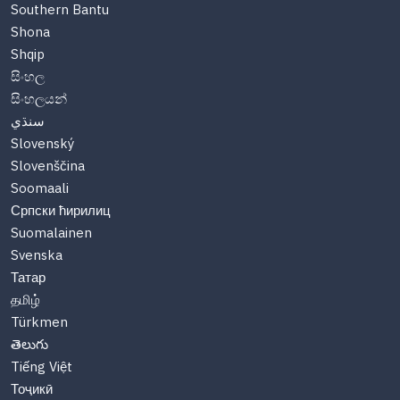
Southern Bantu
Shona
Shqip
සිංහල
සිංහලයන්
سنڌي
Slovenský
Slovenščina
Soomaali
Српски ћирилиц
Suomalainen
Svenska
Татар
தமிழ்
Türkmen
తెలుగు
Tiếng Việt
Тоҷикӣ