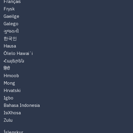
Français
Frysk
Gaeilge
Galego
ગુજરાતી
한국인
Hausa
Ōlelo Hawaiʻi
Հայերեն
हिंदी
Hmoob
Mong
Hrvatski
Igbo
Bahasa Indonesia
IsiXhosa
Zulu
Íslenskur