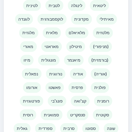
ליטאית
לינגלה
לטבית
לטינית
מאיתילי
מקדונית
לוקסמבורגית
לוגנדה
מלטזית
מלאיאלם
מלאית
מלגזית
(מניפורי)
מיטילון
מאראטי
מאורי
(בורמזית)
מיאנמר
מונגולית
מיזו
(אוריה)
אודיה
נורווגית
נפאלית
פולנית
פרסית
פאשטו
אורומו
רומנית
קצ'ואה
פונג'בי
פורטוגזית
סקוטית
סנסקריט
סמואנית
רוסית
שונה
ססוטו
סרבית
ספרדית
גאלית