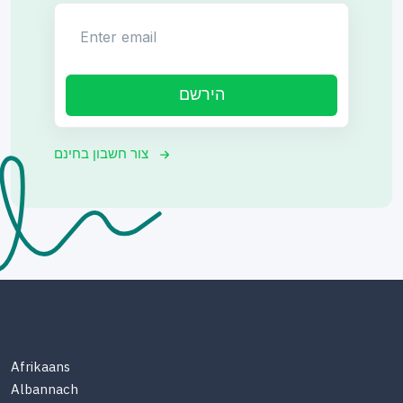
Enter email
הירשם
צור חשבון בחינם
Afrikaans
Albannach