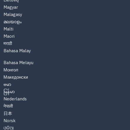
Lietuvių
Magyar
Malagasy
മലയാളം
Malti
Maori
मराठी
Bahasa Malay
Bahasa Melayu
Монгол
Македонски
ဗမာ
မြန်မာ
Nederlands
नेपाली
日本
Norsk
ଓଡିଆ