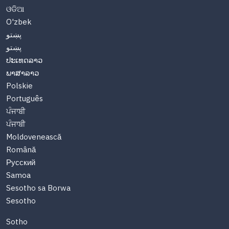
ଓଡିଆ
O'zbek
پښتو
پښتو
ປະເທດລາວ
ພາສາລາວ
Polskie
Português
ਪੰਜਾਬੀ
ਪੰਜਾਬੀ
Moldovenească
Română
Русский
Samoa
Sesotho sa Borwa
Sesotho
Sotho