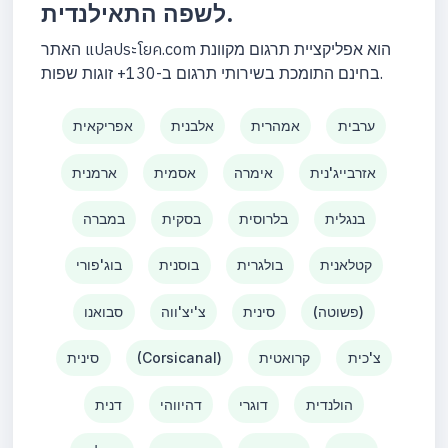
לשפה התאילנדית.
האתר แปลประโยค.com הוא אפליקציית תרגום מקוונת
בחינם התומכת בשירותי תרגום ב-130+ זוגות שפות.
ערבית
אמהרית
אלבנית
אפריקאית
אזרבייג'נית
אימרה
אסמית
ארמנית
בנגלית
בלרוסית
בסקית
במברה
קטלאנית
בולגרית
בוסנית
בוג'פורי
(פשוטה)
סינית
צ'יצ'ווה
סבואנו
צ'כית
קרואטית
(Corsicanal)
סינית
הולנדית
דוגרי
דהיווהי
דנית