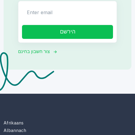
Enter email
הירשם
צור חשבון בחינם
Afrikaans
Albannach