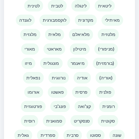
ליטאית
לינגלה
לטבית
לטינית
מאיתילי
מקדונית
לוקסמבורגית
לוגנדה
מלטזית
מלאיאלם
מלאית
מלגזית
(מניפורי)
מיטילון
מאראטי
מאורי
(בורמזית)
מיאנמר
מונגולית
מיזו
(אוריה)
אודיה
נורווגית
נפאלית
פולנית
פרסית
פאשטו
אורומו
רומנית
קצ'ואה
פונג'בי
פורטוגזית
סקוטית
סנסקריט
סמואנית
רוסית
שונה
ססוטו
סרבית
ספרדית
גאלית