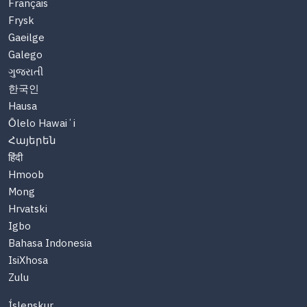
Français
Frysk
Gaeilge
Galego
ગુજરાતી
한국인
Hausa
Ōlelo Hawaiʻi
Հայերեն
हिंदी
Hmoob
Mong
Hrvatski
Igbo
Bahasa Indonesia
IsiXhosa
Zulu
Íslenskur