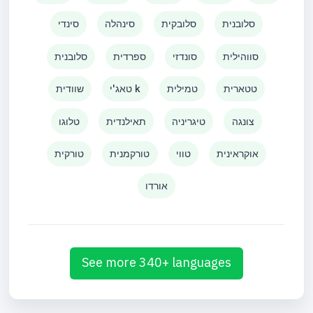
סלובנית
סלובקית
סינהלה
סינדי
סווהילית
סונדזי
ספרדית
סלובנית
טטארית
טמילית
טאג'י k
שוודית
צונגה
טיגריניה
תאילנדית
טלוגו
אוקראינית
טווי
טורקמנית
טורקית
אורדו
See more 340+ languages