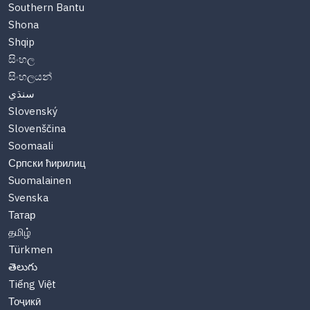
Southern Bantu
Shona
Shqip
සිංහල
සිංහලයන්
سنڌي
Slovenský
Slovenščina
Soomaali
Српски ћирилиц
Suomalainen
Svenska
Татар
தமிழ்
Türkmen
తెలుగు
Tiếng Việt
Тоҷикӣ