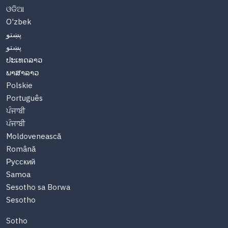
ଓଡିଆ
O'zbek
پښتو
پښتو
ປະເທດລາວ
ພາສາລາວ
Polskie
Português
ਪੰਜਾਬੀ
ਪੰਜਾਬੀ
Moldovenească
Română
Русский
Samoa
Sesotho sa Borwa
Sesotho
Sotho