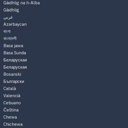
Gàidhlig na h-Alba
Gàidhlig
عربي
Azərbaycan
বাংলা
বাংলাদেশী
Basa jawa
Basa Sunda
Беларуская
Беларуская
Bosanski
Български
Català
Valencià
Cebuano
Čeština
Chewa
Chichewa