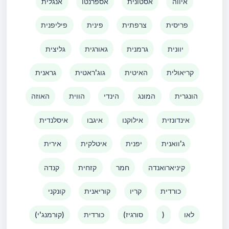
איווה
אסטונית
אספרנטו
אנגלית
פריסית
צרפתית
פינית
פיליפנית
יוונית
גרמנית
גאורגית
גליצית
קריאולית
האיטית
גוג'ראטית
גראנית
הונגרית
המונג
הינדי
הווית
האוזה
אינדונזית
אילוקנו
איגבו
איסלנדית
ג'וואנית
יפנית
איטלקית
אירית
קיניארואנדה
חמר
קזחית
קנדה
כורדית
קריו
קוריאנית
קונקני
לאו
)
(סורגיז
כורדית
(קורמנג'י)