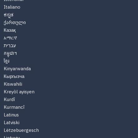
Italiano
ಕನ್ನಡ
ქართული
Казақ
አማርኛ
עִברִית
កម្ពុជា។
ខ្មែរ
Kinyarwanda
Кыргызча
Kiswahili
Kreyòl ayisyen
Kurdî
Kurmancî
Latinus
Latviski
Lëtzebuergesch