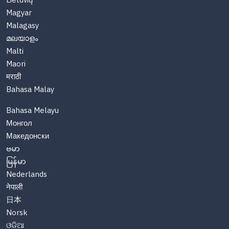
Lietuvių
Magyar
Malagasy
മലയാളം
Malti
Maori
मराठी
Bahasa Malay
Bahasa Melayu
Монгол
Македонски
ဗမာ
မြန်မာ
Nederlands
नेपाली
日本
Norsk
ଓଡିଆ