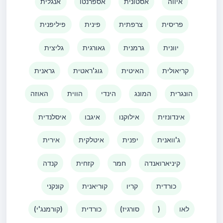
איווה
אסטונית
אספרנטו
אנגלית
פריסית
צרפתית
פינית
פיליפנית
יוונית
גרמנית
גאורגית
גליצית
קריאולית
האיטית
גוג'ראטית
גראנית
הונגרית
המונג
הינדי
הווית
האוזה
אינדונזית
אילוקנו
איגבו
איסלנדית
ג'וואנית
יפנית
איטלקית
אירית
קיניארואנדה
חמר
קזחית
קנדה
כורדית
קריו
קוריאנית
קונקני
לאו
)
(סורגיז
כורדית
(קורמנג'י)