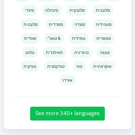
סלובנית
סלובקית
סינהלה
סינדי
סווהילית
סונדזי
ספרדית
סלובנית
טטארית
טמילית
טאג'י k
שוודית
צונגה
טיגריניה
תאילנדית
טלוגו
אוקראינית
טווי
טורקמנית
טורקית
אורדו
See more 340+ languages