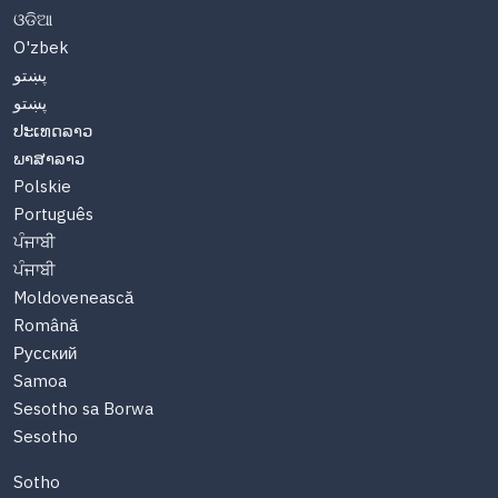
ଓଡିଆ
O'zbek
پښتو
پښتو
ປະເທດລາວ
ພາສາລາວ
Polskie
Português
ਪੰਜਾਬੀ
ਪੰਜਾਬੀ
Moldovenească
Română
Русский
Samoa
Sesotho sa Borwa
Sesotho
Sotho