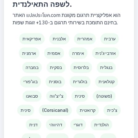
לשפה התאילנדית.
האתר แปลประโยค.com הוא אפליקציית תרגום מקוונת
בחינם התומכת בשירותי תרגום ב-130+ זוגות שפות.
ערבית
אמהרית
אלבנית
אפריקאית
אזרבייג'נית
אימרה
אסמית
ארמנית
בנגלית
בלרוסית
בסקית
במברה
קטלאנית
בולגרית
בוסנית
בוג'פורי
(פשוטה)
סינית
צ'יצ'ווה
סבואנו
צ'כית
קרואטית
(Corsicanal)
סינית
הולנדית
דוגרי
דהיווהי
דנית