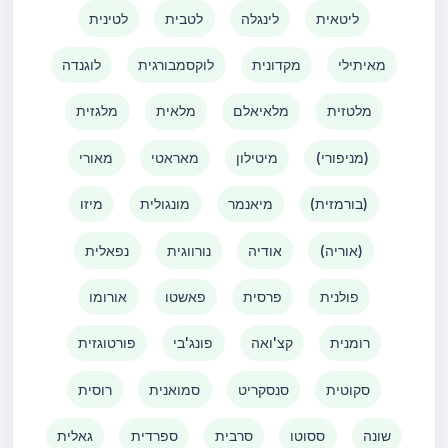
ליטאית
לינגלה
לטבית
לטינית
מאיתילי
מקדונית
לוקסמבורגית
לוגנדה
מלטזית
מלאיאלם
מלאית
מלגזית
(מניפורי)
מיטילון
מאראטי
מאורי
(בורמזית)
מיאנמר
מונגולית
מיזו
(אוריה)
אודיה
נורווגית
נפאלית
פולנית
פרסית
פאשטו
אורומו
רומנית
קצ'ואה
פונג'בי
פורטוגזית
סקוטית
סנסקריט
סמואנית
רוסית
שונה
ססוטו
סרבית
ספרדית
גאלית