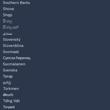
Southern Bantu
Shona
Shqip
සිංහල
සිංහලයන්
سنڌي
Slovenský
Slovenščina
Soomaali
Српски ћирилиц
Suomalainen
Svenska
Татар
தமிழ்
Türkmen
తెలుగు
Tiếng Việt
Тоҷикӣ