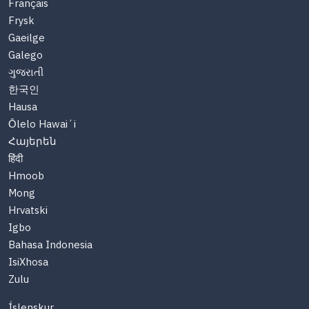
Français
Frysk
Gaeilge
Galego
ગુજરાતી
한국인
Hausa
Ōlelo Hawaiʻi
Հայերեն
हिंदी
Hmoob
Mong
Hrvatski
Igbo
Bahasa Indonesia
IsiXhosa
Zulu
Íslenskur