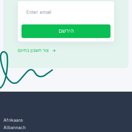
Enter email
הירשם
צור חשבון בחינם
Afrikaans
Albannach