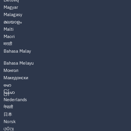
Lietuvių
Magyar
Malagasy
മലയാളം
Malti
Maori
मराठी
Bahasa Malay
Bahasa Melayu
Монгол
Македонски
ဗမာ
မြန်မာ
Nederlands
नेपाली
日本
Norsk
ଓଡିଆ