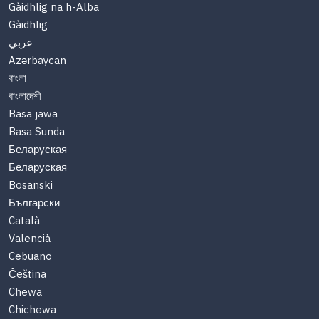
Gàidhlig na h-Alba
Gàidhlig
عربي
Azərbaycan
বাংলা
বাংলাদেশী
Basa jawa
Basa Sunda
Беларуская
Беларуская
Bosanski
Български
Català
Valencià
Cebuano
Čeština
Chewa
Chichewa