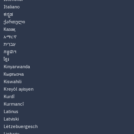
Italiano
ಕನ್ನಡ
ქართული
Казақ
አማርኛ
עִברִית
កម្ពុជា។
ខ្មែរ
Kinyarwanda
Кыргызча
Kiswahili
Kreyòl ayisyen
Kurdî
Kurmancî
Latinus
Latviski
Lëtzebuergesch