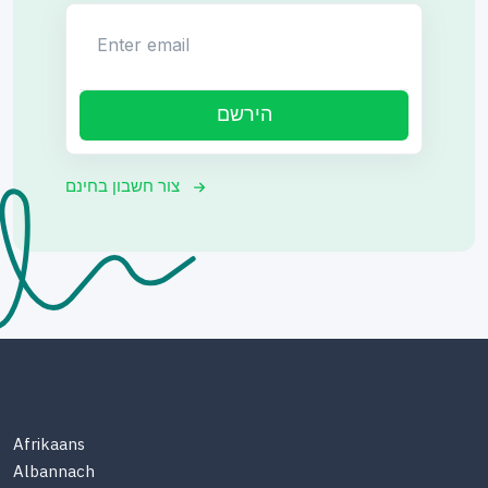
Enter email
הירשם
צור חשבון בחינם
Afrikaans
Albannach