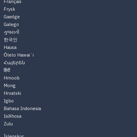
Français
Frysk
Gaeilge
Galego
ગુજરાતી
한국인
Hausa
Ōlelo Hawaiʻi
Հայերեն
हिंदी
Hmoob
Mong
Hrvatski
Igbo
Bahasa Indonesia
IsiXhosa
Zulu
Íslenskur