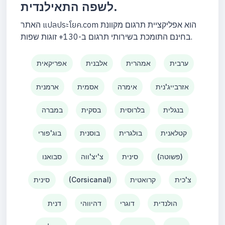
לשפה התאילנדית.
האתר แปลประโยค.com הוא אפליקציית תרגום מקוונת
בחינם התומכת בשירותי תרגום ב-130+ זוגות שפות.
ערבית
אמהרית
אלבנית
אפריקאית
אזרבייג'נית
אימרה
אסמית
ארמנית
בנגלית
בלרוסית
בסקית
במברה
קטלאנית
בולגרית
בוסנית
בוג'פורי
(פשוטה)
סינית
צ'יצ'ווה
סבואנו
צ'כית
קרואטית
(Corsicanal)
סינית
הולנדית
דוגרי
דהיווהי
דנית