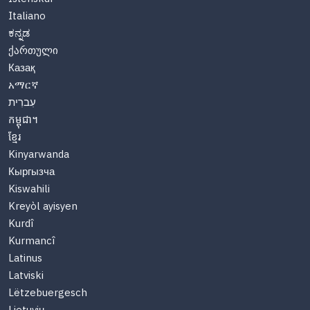
Italiano
ಕನ್ನಡ
ქართული
Казақ
አማርኛ
עִברִית
កម្ពុជា។
ខ្មែរ
Kinyarwanda
Кыргызча
Kiswahili
Kreyòl ayisyen
Kurdî
Kurmancî
Latinus
Latviski
Lëtzebuergesch