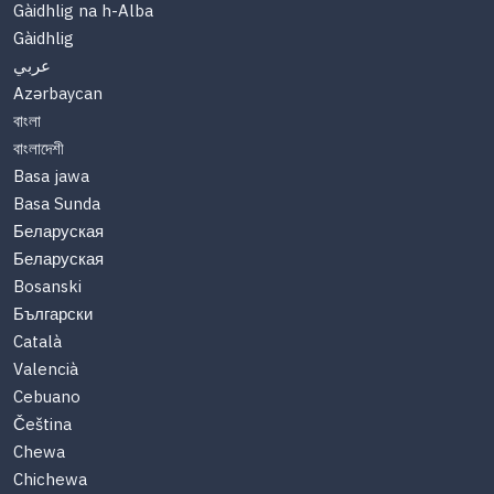
Gàidhlig na h-Alba
Gàidhlig
عربي
Azərbaycan
বাংলা
বাংলাদেশী
Basa jawa
Basa Sunda
Беларуская
Беларуская
Bosanski
Български
Català
Valencià
Cebuano
Čeština
Chewa
Chichewa