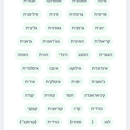
איווה
אסטונית
אספרנטו
אנגלית
פריסית
צרפתית
פינית
פיליפנית
יוונית
גרמנית
גאורגית
גליצית
קריאולית
האיטית
גוג'ראטית
גראנית
הונגרית
המונג
הינדי
הווית
האוזה
אינדונזית
אילוקנו
איגבו
איסלנדית
ג'וואנית
יפנית
איטלקית
אירית
קיניארואנדה
חמר
קזחית
קנדה
כורדית
קריו
קוריאנית
קונקני
לאו
)
(סורגיז
כורדית
(קורמנג'י)