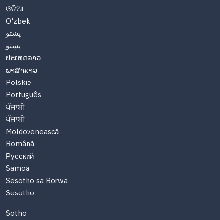
ଓଡିଆ
O'zbek
پښتو
پښتو
ປະເທດລາວ
ພາສາລາວ
Polskie
Português
ਪੰਜਾਬੀ
ਪੰਜਾਬੀ
Moldovenească
Română
Русский
Samoa
Sesotho sa Borwa
Sesotho
Sotho