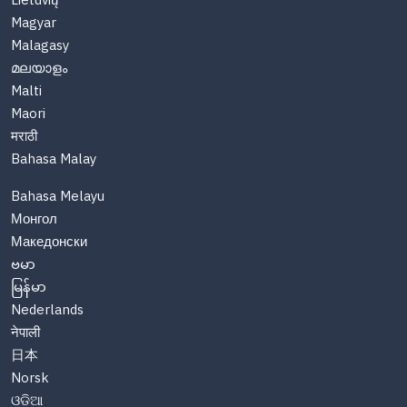
Lietuvių
Magyar
Malagasy
മലയാളം
Malti
Maori
मराठी
Bahasa Malay
Bahasa Melayu
Монгол
Македонски
ဗမာ
မြန်မာ
Nederlands
नेपाली
日本
Norsk
ଓଡିଆ