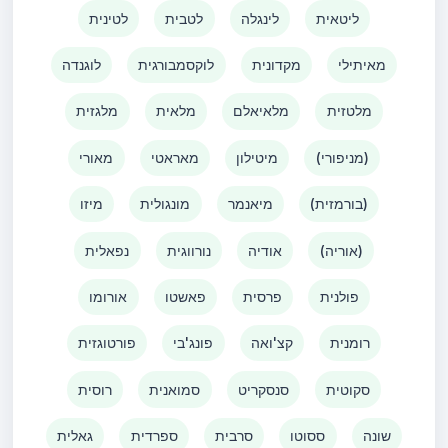
ליטאית
לינגלה
לטבית
לטינית
מאיתילי
מקדונית
לוקסמבורגית
לוגנדה
מלטזית
מלאיאלם
מלאית
מלגזית
(מניפורי)
מיטילון
מאראטי
מאורי
(בורמזית)
מיאנמר
מונגולית
מיזו
(אוריה)
אודיה
נורווגית
נפאלית
פולנית
פרסית
פאשטו
אורומו
רומנית
קצ'ואה
פונג'בי
פורטוגזית
סקוטית
סנסקריט
סמואנית
רוסית
שונה
ססוטו
סרבית
ספרדית
גאלית