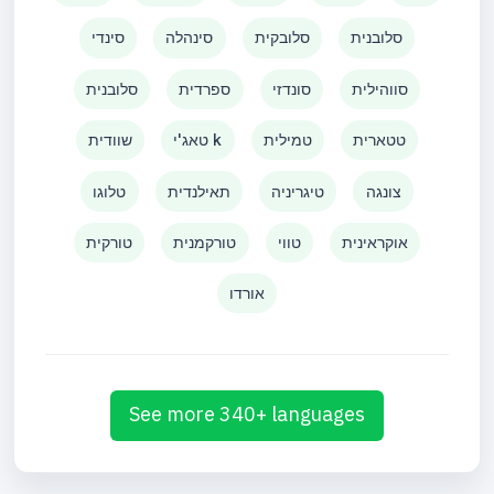
סלובנית
סלובקית
סינהלה
סינדי
סווהילית
סונדזי
ספרדית
סלובנית
טטארית
טמילית
טאג'י k
שוודית
צונגה
טיגריניה
תאילנדית
טלוגו
אוקראינית
טווי
טורקמנית
טורקית
אורדו
See more 340+ languages