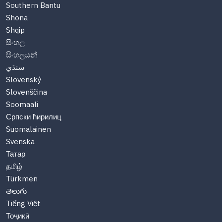
Southern Bantu
Shona
Shqip
සිංහල
සිංහලයන්
سنڌي
Slovenský
Slovenščina
Soomaali
Српски ћирилиц
Suomalainen
Svenska
Татар
தமிழ்
Türkmen
తెలుగు
Tiếng Việt
Тоҷикӣ