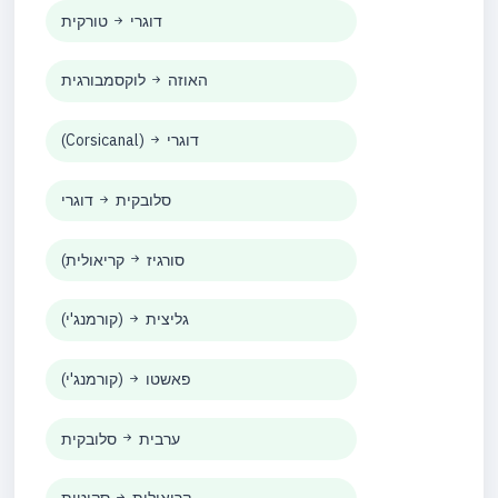
דוגרי
טורקית
האוזה
לוקסמבורגית
דוגרי
(Corsicanal)
סלובקית
דוגרי
(סורגיז
קריאולית
גליצית
(קורמנג'י)
פאשטו
(קורמנג'י)
ערבית
סלובקית