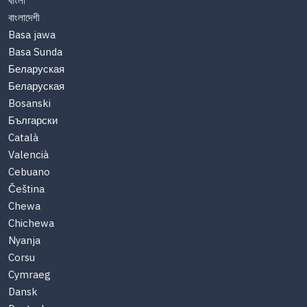
বাংলা
বাংলাদেশী
Basa jawa
Basa Sunda
Беларуская
Беларуская
Bosanski
Български
Català
Valencià
Cebuano
Čeština
Chewa
Chichewa
Nyanja
Corsu
Cymraeg
Dansk