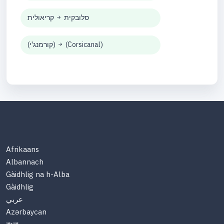
סלובקית
קריאולית
(Corsicanal)
(קורמנג'י)
Afrikaans
Albannach
Gàidhlig na h-Alba
Gàidhlig
عربي
Azərbaycan