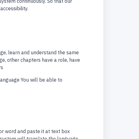
system continuously. So that our
accessibility.
ange, learn and understand the same
e, other chapters have a role, have
rs
anguage You will be able to
or word and paste it at text box