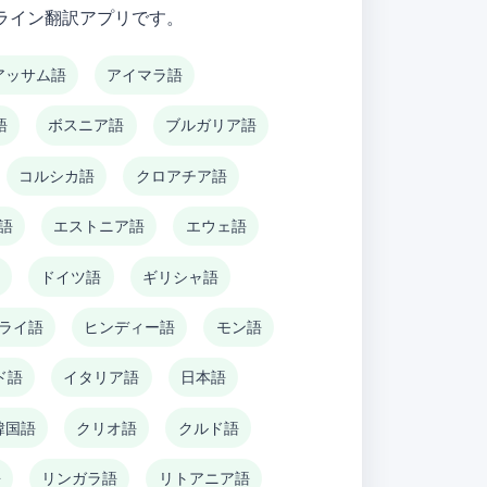
オンライン翻訳アプリです。
アッサム語
アイマラ語
語
ボスニア語
ブルガリア語
コルシカ語
クロアチア語
語
エストニア語
エウェ語
語
ドイツ語
ギリシャ語
ライ語
ヒンディー語
モン語
ド語
イタリア語
日本語
韓国語
クリオ語
クルド語
語
リンガラ語
リトアニア語