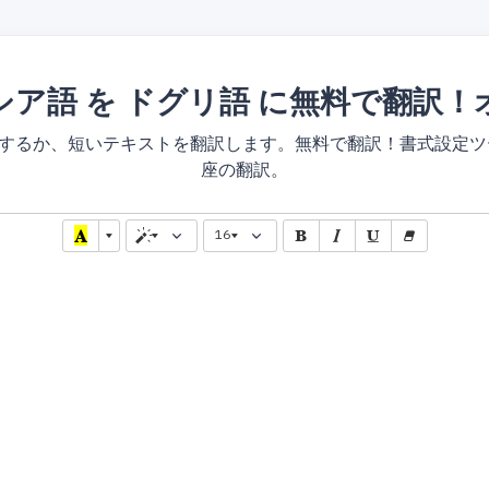
シア語 を ドグリ語 に無料で翻訳！
翻訳するか、短いテキストを翻訳します。無料で翻訳！書式設定
座の翻訳。
16