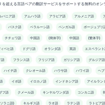
om は、130 を超える言語ペアの翻訳サービスをサポートする無料の
ルバニア語
アムハラ語
アラビア語
アルメニア語
バスク語
ベラルーシ語
ベンガル語
ボージュプリ
チチェワ語
中国語
(簡体字)
中国語
(繁体字)
ディベヒ語
ドグリ語
オランダ語
英語
エスペラント
ド語
フランス語
フリジア語
ガリシア語
グルジア
ハイチ語
クレオール語
ハウサ語
ハワイ語
ヘブ
語
イボ語
イロカノ語
インドネシア語
アイルラン
ザフ語
クメール語
キンヤルワンダ語
コンカニ語
(ソラニ語)
キルギス語
ラオ語
ラテン語
ラトビア