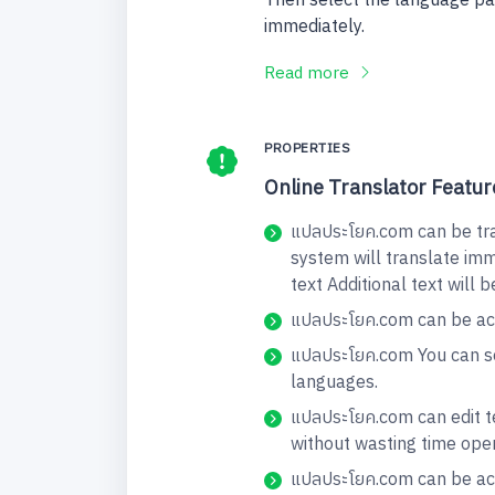
Then select the language pai
immediately.
Read more
PROPERTIES
Online Translator Featur
แปลประโยค.com can be tran
system will translate imm
text Additional text will 
แปลประโยค.com can be acc
แปลประโยค.com You can se
languages.
แปลประโยค.com can edit te
without wasting time ope
แปลประโยค.com can be acc