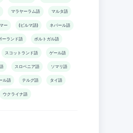
語
マラヤーラム語
マルタ語
マー
(ビルマ語)
ネパール語
ポーランド語
ポルトガル語
スコットランド語
ゲール語
語
スロベニア語
ソマリ語
ール語
テルグ語
タイ語
ウクライナ語