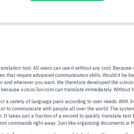
ranslation tool. All users can use it without any cost. Becaus
es that require advanced communication skills. Would it be bett
r and wherever you want. We therefore developed the แปลประโ
n because แปลประโยค.com can translate immediately. Without h
t a variety of language pairs according to user needs. With 
ant to communicate with people all over the world. The system
. It takes just a fraction of a second to quickly translate text
print commands right away. Just like organizing documents in 