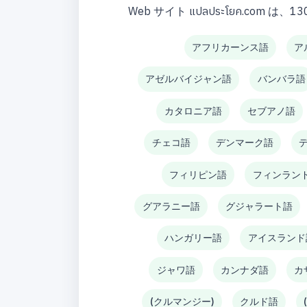
Web サイト แปลประโยค.c
アフリカーンス語
ア
アゼルバイジャン語
バンバラ語
カタロニア語
セブアノ語
チェコ語
デンマーク語
フィリピン語
フィンラン
グアラニー語
グジャラート語
ハンガリー語
アイスランド
ジャワ語
カンナダ語
カ
(クルマンジー)
クルド語