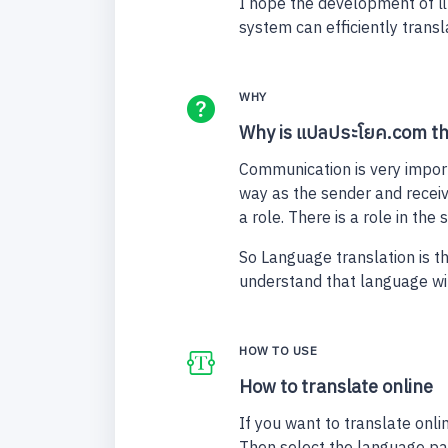
I hope the development of แป
system can efficiently transla
WHY
Why is แปลประโยค.com the
Communication is very import
way as the sender and receiv
a role. There is a role in th
So Language translation is t
understand that language wit
HOW TO USE
How to translate online
If you want to translate onl