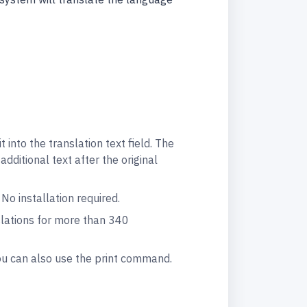
 system will translate the language
into the translation text field. The
dditional text after the original
o installation required.
lations for more than 340
You can also use the print command.