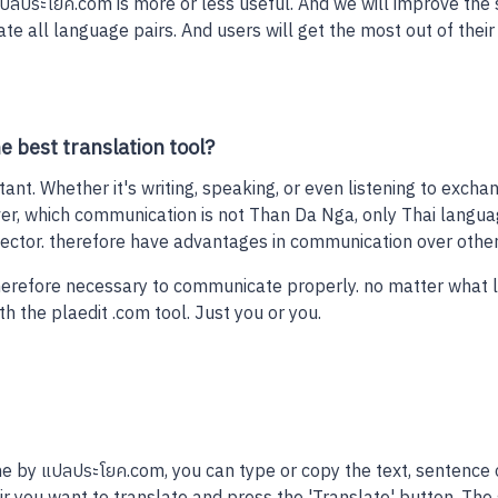
ลประโยค.com is more or less useful. And we will improve the 
te all language pairs. And users will get the most out of their 
 best translation tool?
ant. Whether it's writing, speaking, or even listening to exch
er, which communication is not Than Da Nga, only Thai languag
e sector. therefore have advantages in communication over othe
herefore necessary to communicate properly. no matter what l
h the plaedit .com tool. Just you or you.
ine by แปลประโยค.com, you can type or copy the text, sentence 