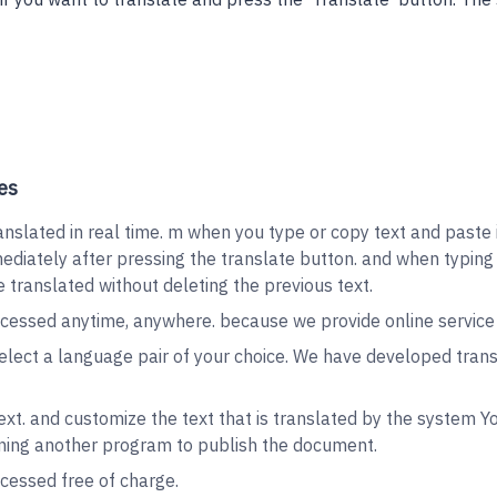
r you want to translate and press the 'Translate' button. The
es
slated in real time. m when you type or copy text and paste it 
ediately after pressing the translate button. and when typing a
be translated without deleting the previous text.
essed anytime, anywhere. because we provide online service N
lect a language pair of your choice. We have developed trans
xt. and customize the text that is translated by the system 
ning another program to publish the document.
essed free of charge.