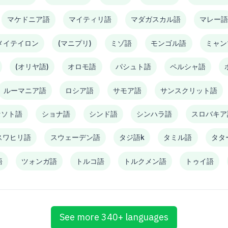
マケドニア語
マイティリ語
マダガスカル語
マレー
メイテイロン
(マニプリ)
ミゾ語
モンゴル語
ミャン
(オリヤ語)
オロモ語
パシュト語
ペルシャ語
ルーマニア語
ロシア語
サモア語
サンスクリット語
セソト語
ショナ語
シンド語
シンハラ語
スロバキア
スワヒリ語
スウェーデン語
タジ語k
タミル語
タタ
語
ツォンガ語
トルコ語
トルクメン語
トゥイ語
See more 340+ languages