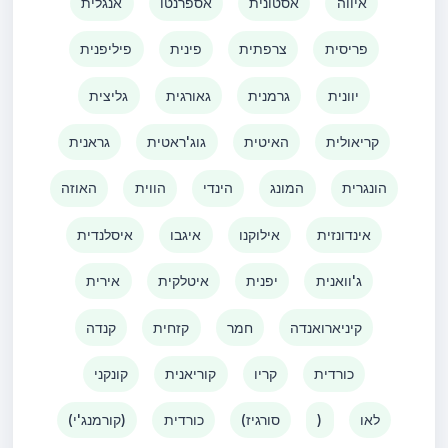
אנגלית
אספרנטו
אסטונית
איווה
פיליפנית
פינית
צרפתית
פריסית
גליצית
גאורגית
גרמנית
יוונית
גראנית
גוג'ראטית
האיטית
קריאולית
האוזה
הווית
הינדי
המונג
הונגרית
איסלנדית
איגבו
אילוקנו
אינדונזית
אירית
איטלקית
יפנית
ג'וואנית
קנדה
קזחית
חמר
קיניארואנדה
קונקני
קוריאנית
קריו
כורדית
(קורמנג'י)
כורדית
(סורגיז
)
לאו