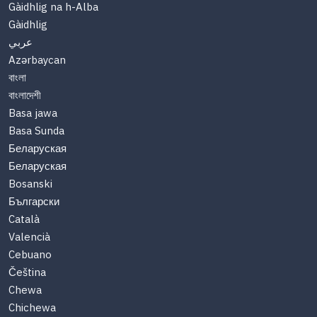
Gàidhlig na h-Alba
Gàidhlig
عربي
Azərbaycan
বাংলা
বাংলাদেশী
Basa jawa
Basa Sunda
Беларуская
Беларуская
Bosanski
Български
Català
Valencià
Cebuano
Čeština
Chewa
Chichewa