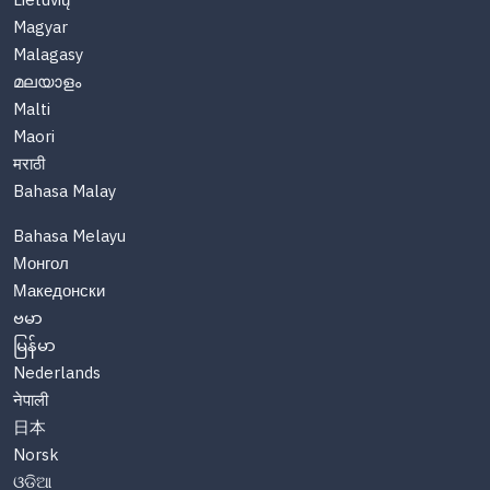
Lietuvių
Magyar
Malagasy
മലയാളം
Malti
Maori
मराठी
Bahasa Malay
Bahasa Melayu
Монгол
Македонски
ဗမာ
မြန်မာ
Nederlands
नेपाली
日本
Norsk
ଓଡିଆ