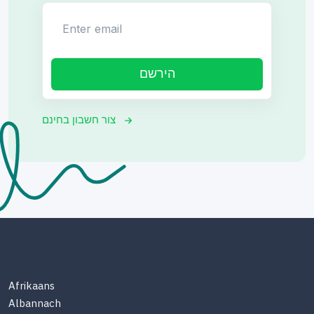
Enter email
הירשם
צור חשבון בחינם
Afrikaans
Albannach