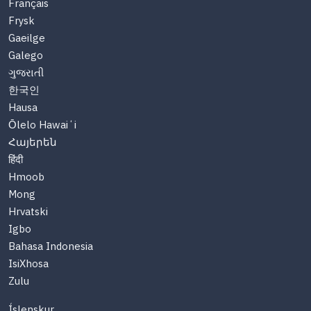
Français
Frysk
Gaeilge
Galego
ગુજરાતી
한국인
Hausa
Ōlelo Hawaiʻi
Հայերեն
हिंदी
Hmoob
Mong
Hrvatski
Igbo
Bahasa Indonesia
IsiXhosa
Zulu
Íslenskur