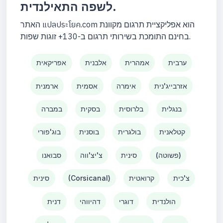
לשפה התאילנדית.
האתר แปลประโยค.com הוא אפליקציית תרגום מקוונת
בחינם התומכת בשירותי תרגום ב-130+ זוגות שפות.
אפריקאית
אלבנית
אמהרית
ערבית
ארמנית
אסמית
אימרה
אזרבייג'נית
במברה
בסקית
בלרוסית
בנגלית
בוג'פורי
בוסנית
בולגרית
קטלאנית
סבואנו
צ'יצ'ווה
סינית
(פשוטה)
סינית
(Corsicanal)
קרואטית
צ'כית
דנית
דהיווהי
דוגרי
הולנדית