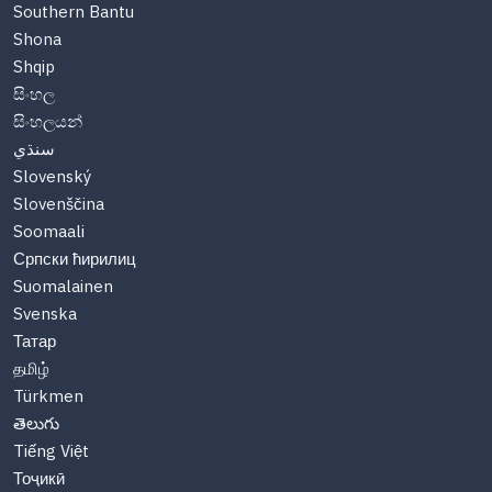
Southern Bantu
Shona
Shqip
සිංහල
සිංහලයන්
سنڌي
Slovenský
Slovenščina
Soomaali
Српски ћирилиц
Suomalainen
Svenska
Татар
தமிழ்
Türkmen
తెలుగు
Tiếng Việt
Тоҷикӣ