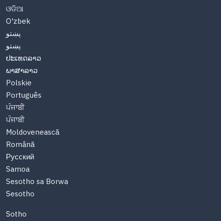
ଓଡିଆ
O'zbek
پښتو
پښتو
ປະເທດລາວ
ພາສາລາວ
Polskie
Português
ਪੰਜਾਬੀ
ਪੰਜਾਬੀ
Moldovenească
Română
Русский
Samoa
Sesotho sa Borwa
Sesotho
Sotho