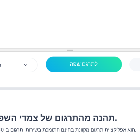
תהנה מהתרגום של צמדי השפות לשפה התאילנדית.
האתר แปลประโยค.com הוא אפליקציית תרגום מקוונת בחינם התומכת בשירותי תרגום ב-130+ זוגות שפות.