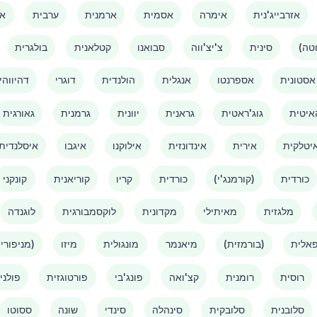
אזרבייג'נית
אימרה
אסמית
ארמנית
ערבית
אמ
סינית
צ'יצ'ווה
סבואנו
קטלאנית
בולגרית
אסטונית
אספרנטו
אנגלית
הולנדית
דוגרי
דהיווהי
איטית
גוג'ראטית
גראנית
יוונית
גרמנית
גאורגית
יטלקית
אירית
אינדונזית
אילוקנו
איגבו
איסלנדית
כורדית
(קורמנג'י)
כורדית
קריו
קוריאנית
קונקני
מלגזית
מאיתילי
מקדונית
לוקסמבורגית
לוגנדה
אלית
(בורמזית)
מיאנמר
מונגולית
מיזו
(מניפורי)
רוסית
רומנית
קצ'ואה
פונג'בי
פורטוגזית
פולני
סלובנית
סלובקית
סינהלה
סינדי
שונה
ססוטו