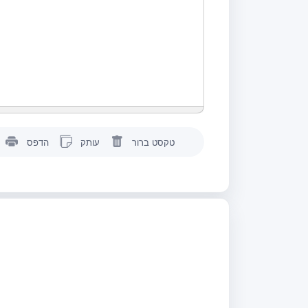
טקסט ברור
עותק
הדפס