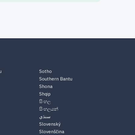
u
Sotho
Southern Bantu
Shona
Shqip
සිංහල
සිංහලයන්
سنڌي
Slovenský
Slovenščina