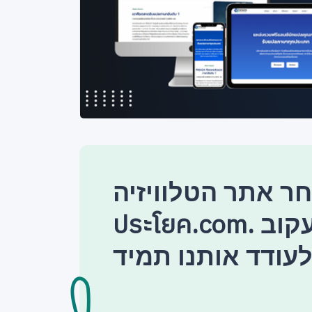
 אתר הטלוויזיה แปล
ประโยค.com. אל תשכח לעקוב