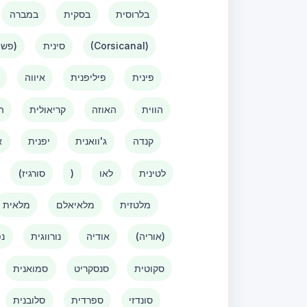
בלרוסית
בסקית
במברה
(Corsicanal)
סינית
(פשוטה)
פינית
פיליפנית
איווה
הווית
האוזה
קריאולית
ה
קנדה
ג'וואנית
יפנית
א
לטינית
לאו
)
(סורגיז
מלטזית
מלאיאלם
מלאית
(אוריה)
אודיה
נורווגית
נפ
סקוטית
סנסקריט
סמואנית
סונדזי
ספרדית
סלובנית