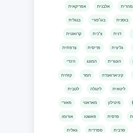
הרית
אלבנית
אפריקאית
בוסנית
בוג'פורי
בנגלית
דנית
צ'כית
קרואטית
גליצית
פריסית
צרפתית
הונגרית
המונג
הינדי
קיניארואנדה
חמר
קזחית
ליטאית
לינגלה
לטבית
מיטילון
מאראטי
מאורי
ת
פרסית
פאשטו
אורומו
סרבית
ספרדית
גאלית