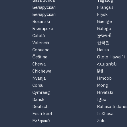
Basa Sunda
Tagalog
Беларуская
Français
Беларуская
Frysk
Bosanski
Gaeilge
Български
Galego
Català
ગુજરાતી
Valencià
한국인
Cebuano
Hausa
Čeština
Ōlelo Hawaiʻi
Chewa
Հայերեն
Chichewa
हिंदी
Nyanja
Hmoob
Corsu
Mong
Cymraeg
Hrvatski
Dansk
Igbo
Deutsch
Bahasa Indone
Eesti keel
IsiXhosa
Ελληνικά
Zulu