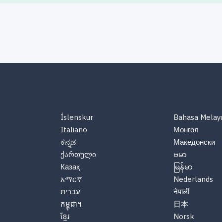
Íslenskur
Bahasa Melay
Italiano
Монгол
ಕನ್ನಡ
Македонски
ქართული
ဗမာ
Казақ
မြန်မာ
አማርኛ
Nederlands
नेपाली
עִברִית
កម្ពុជា។
日本
ខ្មែរ
Norsk