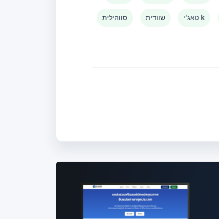
טאג'י k
שוודית
סווהילית