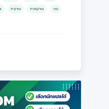
טווי
טורקמנית
טורקית
צו