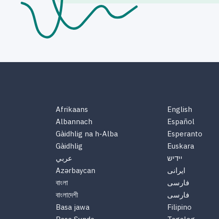
Afrikaans
English
Albannach
Español
Gàidhlig na h-Alba
Esperanto
Gàidhlig
Euskara
יידיש
عربي
ایرانی
Azərbaycan
فارسی
বাংলা
فارسی
বাংলাদেশী
Basa jawa
Filipino