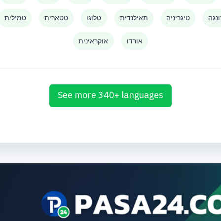
נגה
טיגריניה
תאילנדית
טלוגו
טטארית
טמילית
אורדו
אוקראינית
See more 340+ languages