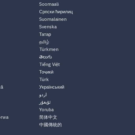
Soomaali
Српски ћирилиц
Suomalainen
Svenska
Татар
தமிழ்
Türkmen
తెలుగు
Tiếng Việt
Тоҷикӣ
Türk
că
Український
اردو
ئۇيغۇر
Yoruba
orwa
简体中文
中國傳統的