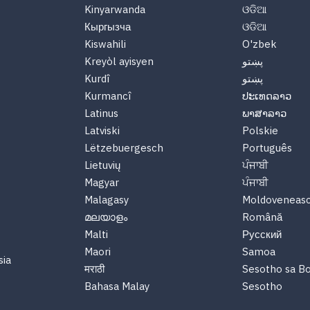
Kinyarwanda
ଓଡିଆ
Кыргызча
ଓଡିଆ
Kiswahili
O'zbek
پښتو
Kreyòl ayisyen
پښتو
Kurdî
Kurmancî
ປະເທດລາວ
Latinus
ພາສາລາວ
Latviski
Polskie
Lëtzebuergesch
Português
Lietuvių
ਪੰਜਾਬੀ
Magyar
ਪੰਜਾਬੀ
Malagasy
Moldoveneas
മലയാളം
Română
Malti
Русский
Maori
Samoa
sia
मराठी
Sesotho sa B
Bahasa Malay
Sesotho