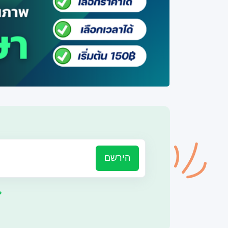
הירשם