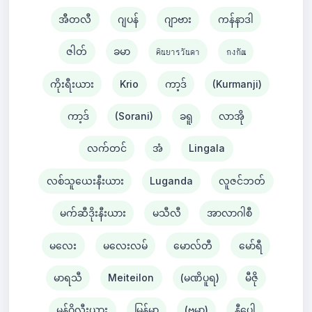
အီတလီ
ဂျပန်
ဂျာဗား
ကန်နာဒါ
ဇါတ်
ခမာ
คินยารวันดา
กงกัณ
ကိုးရီးယား
Krio
ကာ့ဒ်
(Kurmanji)
ကာ့ဒ်
(Sorani)
ခရူ
လာအို
လက်တင်
အံ
Lingala
လစ်သူယေးနီးယား
Luganda
လူဇင်ဘတ်
မက်ဆီဒိုးနီးယား
မသီလီ
အာလာဂါစီ
မလေး
မလေးလမ်
မောလ်တီ
မော်ရီ
မာရသီ
Meiteilon
(မဏိပူရ)
မီဇို
မွန်ဂိုလီးယား
မြန်မာ
(ဗမာ)
နီပေါ