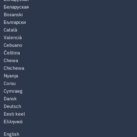
Беларуская
Bosanski
Български
Català
Valencià
Cebuano
Čeština
Chewa
Chichewa
Nyanja
Corsu
Cymraeg
Dansk
Deutsch
Eesti keel
Ελληνικά
English