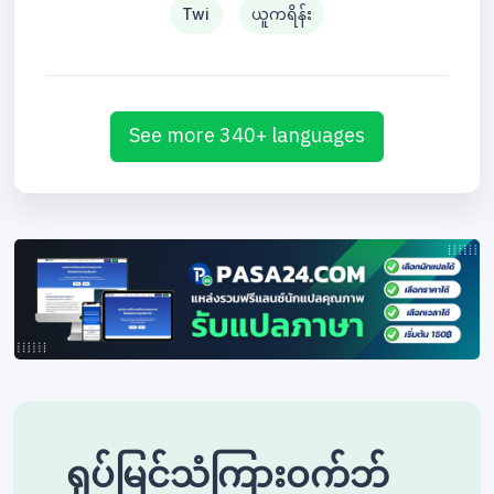
Twi
ယူကရိန်း
See more 340+ languages
ရုပ်မြင်သံကြားဝက်ဘ်