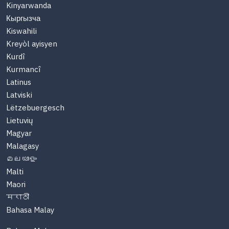
Kinyarwanda
Кыргызча
Kiswahili
Kreyòl ayisyen
Kurdî
Kurmancî
Latinus
Latviski
Lëtzebuergesch
Lietuvių
Magyar
Malagasy
മലയാളം
Malti
Maori
मराठी
Bahasa Malay