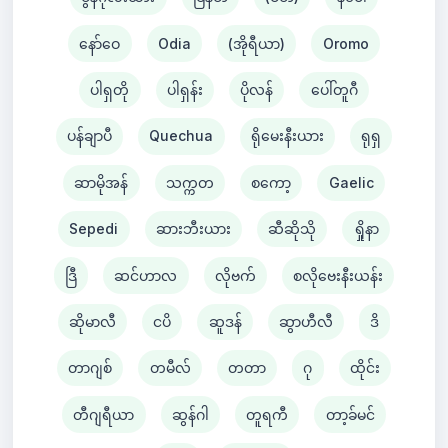
နော်ဝေ
Odia
(အိုရီယာ)
Oromo
ပါရှတို
ပါရှန်း
ပိုလန်
ပေါ်တူဂီ
ပန်ချာပီ
Quechua
ရိုမေးနီးယား
ရုရှ
ဆာမိုအန်
သက္ကတ
စကော့
Gaelic
Sepedi
ဆားဘီးယား
ဆီဆိုသို
ရှိုနာ
ဒြီ
ဆင်ဟာလ
လိုဗက်
စလိုဗေးနီးယန်း
ဆိုမာလီ
ငပိ
ဆူဒန်
ဆွာဟီလီ
ဒိ
တာဂျစ်
တမီလ်
တတာ
ဂု
ထိုင်း
တီဂျရီယာ
ဆွန်ဂါ
တူရကီ
တာ့ခ်မင်