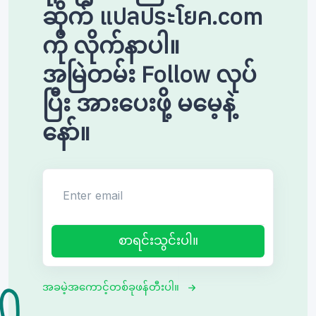
ဆိုက် แปลประโยค.com
ကို လိုက်နာပါ။
အမြဲတမ်း Follow လုပ်
ပြီး အားပေးဖို့ မမေ့နဲ့
နော်။
Enter email
စာရင်းသွင်းပါ။
အခမဲ့အကောင့်တစ်ခုဖန်တီးပါ။