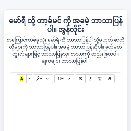
မော်ရီ သို့ တာ့ခ်မင် ကို အခမဲ့ ဘာသာပြန်
ပါ။ အွန်လိုင်း
စာကြောင်းတစ်ခုလုံး မော်ရီ ကို ဘာသာပြန်ပါ သို့မဟုတ် စာတို
တိုများကို ဘာသာပြန်ပါ။ အခမဲ့ ဘာသာပြန်ဆိုပါ။ ဖော်မတ်
တူးလ်များဖြင့် ဘာသာပြန်သူ၊ စာသားကို တည်းဖြတ်ပါ၊
ချက်ချင်း ဘာသာပြန်ပါ။
16