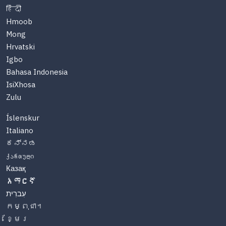
हिंदी
Hmoob
Mong
Hrvatski
Igbo
Bahasa Indonesia
IsiXhosa
Zulu
Íslenskur
Italiano
ಕನ್ನಡ
ქართული
Казақ
አማርኛ
עִברִית
កម្ពុជា។
ខ្មែរ