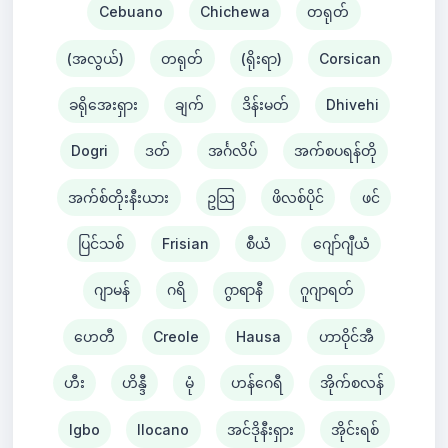
Cebuano
Chichewa
တရုတ်
(အလွယ်)
တရုတ်
(ရိုးရာ)
Corsican
ခရိုအေးရှား
ချက်
ဒိန်းမတ်
Dhivehi
Dogri
ဒတ်
အင်္ဂလိပ်
အက်စပရန်တို
အက်စ်တိုးနီးယား
ဥသြ
ဖိလစ်ပိုင်
ဖင်
ပြင်သစ်
Frisian
စီယံ ​​
ဂျော်ဂျီယံ
ဂျာမန်
ဂရိ
ဂွာရာနီ
ဂူဂျာရတ်
ဟေတီ
Creole
Hausa
ဟာဝိုင်အီ
ဟီး
ဟိန္ဒီ
မုံ
ဟန်ဂေရီ
အိုက်စလန်
Igbo
Ilocano
အင်ဒိုနီးရှား
အိုင်းရစ်