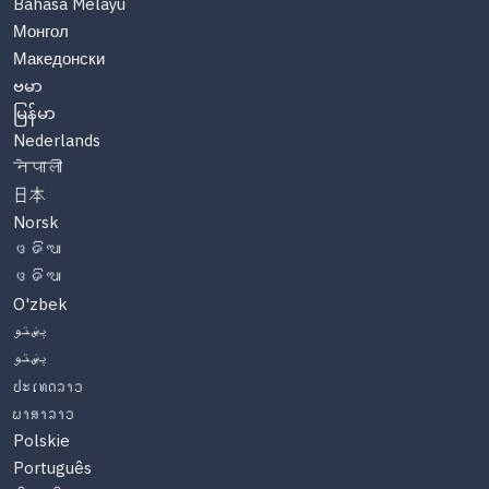
Bahasa Melayu
Монгол
Македонски
ဗမာ
မြန်မာ
Nederlands
नेपाली
日本
Norsk
ଓଡିଆ
ଓଡିଆ
O'zbek
پښتو
پښتو
ປະເທດລາວ
ພາສາລາວ
Polskie
Português