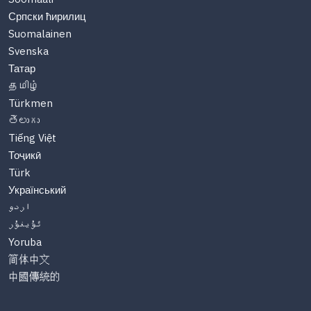
Српски ћирилиц
Suomalainen
Svenska
Татар
தமிழ்
Türkmen
తెలుగు
Tiếng Việt
Тоҷикӣ
Türk
Український
اردو
ئۇيغۇر
Yoruba
简体中文
中國傳統的