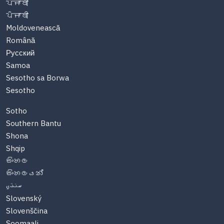
ਪੰਜਾਬੀ
ਪੰਜਾਬੀ
Moldovenească
Română
Русский
Samoa
Sesotho sa Borwa
Sesotho
Sotho
Southern Bantu
Shona
Shqip
සිංහල
සිංහලයන්
سنڌي
Slovenský
Slovenščina
Soomaali