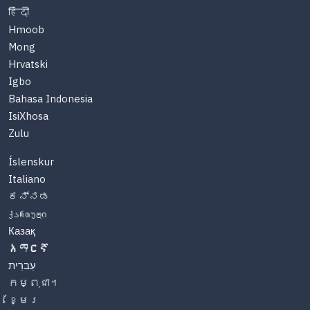
हिंदी
Hmoob
Mong
Hrvatski
Igbo
Bahasa Indonesia
IsiXhosa
Zulu
Íslenskur
Italiano
ಕನ್ನಡ
ქართული
Казақ
አማርኛ
עִברִית
កម្ពុជា។
ខ្មែរ