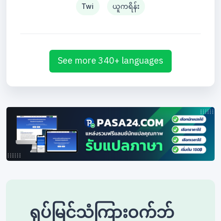
Twi
ယူကရိန်း
See more 340+ languages
ရုပ်မြင်သံကြားဝက်ဘ်