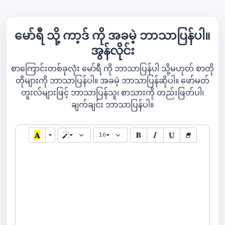
မော်ရီ သို့ ကာ့ဒ် ကို အခမဲ့ ဘာသာပြန်ပါ။
အွန်လိုင်း
စာကြောင်းတစ်ခုလုံး မော်ရီ ကို ဘာသာပြန်ပါ သို့မဟုတ် စာတို
တိုများကို ဘာသာပြန်ပါ။ အခမဲ့ ဘာသာပြန်ဆိုပါ။ ဖော်မတ်
တူးလ်များဖြင့် ဘာသာပြန်သူ၊ စာသားကို တည်းဖြတ်ပါ၊
ချက်ချင်း ဘာသာပြန်ပါ။
16