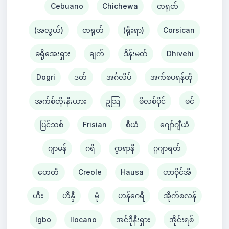
Cebuano
Chichewa
တရုတ်
(အလွယ်)
တရုတ်
(ရိုးရာ)
Corsican
ခရိုအေးရှား
ချက်
ဒိန်းမတ်
Dhivehi
Dogri
ဒတ်
အင်္ဂလိပ်
အက်စပရန်တို
အက်စ်တိုးနီးယား
ဥသြ
ဖိလစ်ပိုင်
ဖင်
ပြင်သစ်
Frisian
စီယံ ​​
ဂျော်ဂျီယံ
ဂျာမန်
ဂရိ
ဂွာရာနီ
ဂူဂျာရတ်
ဟေတီ
Creole
Hausa
ဟာဝိုင်အီ
ဟီး
ဟိန္ဒီ
မုံ
ဟန်ဂေရီ
အိုက်စလန်
Igbo
Ilocano
အင်ဒိုနီးရှား
အိုင်းရစ်