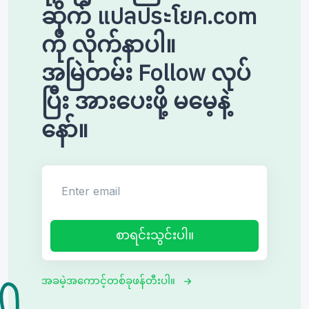
ဆိုက် แปลประโยค.com
ကို လိုက်နာပါ။
အမြဲတမ်း Follow လုပ်
ပြီး အားပေးဖို့ မမေ့နဲ့
နော်။
Enter email
စာရင်းသွင်းပါ။
အခမဲ့အကောင့်တစ်ခုဖန်တီးပါ။