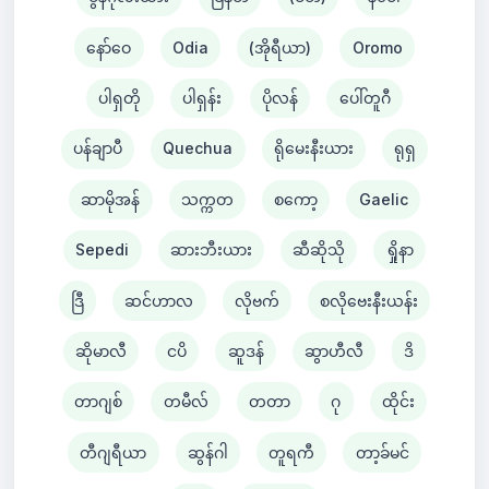
နော်ဝေ
Odia
(အိုရီယာ)
Oromo
ပါရှတို
ပါရှန်း
ပိုလန်
ပေါ်တူဂီ
ပန်ချာပီ
Quechua
ရိုမေးနီးယား
ရုရှ
ဆာမိုအန်
သက္ကတ
စကော့
Gaelic
Sepedi
ဆားဘီးယား
ဆီဆိုသို
ရှိုနာ
ဒြီ
ဆင်ဟာလ
လိုဗက်
စလိုဗေးနီးယန်း
ဆိုမာလီ
ငပိ
ဆူဒန်
ဆွာဟီလီ
ဒိ
တာဂျစ်
တမီလ်
တတာ
ဂု
ထိုင်း
တီဂျရီယာ
ဆွန်ဂါ
တူရကီ
တာ့ခ်မင်