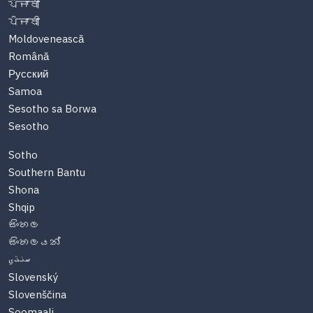
ਪੰਜਾਬੀ
ਪੰਜਾਬੀ
Moldovenească
Română
Русский
Samoa
Sesotho sa Borwa
Sesotho
Sotho
Southern Bantu
Shona
Shqip
සිංහල
සිංහලයන්
سنڌي
Slovenský
Slovenščina
Soomaali