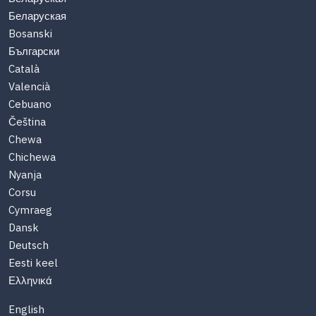
Беларуская
Bosanski
Български
Català
Valencià
Cebuano
Čeština
Chewa
Chichewa
Nyanja
Corsu
Cymraeg
Dansk
Deutsch
Eesti keel
Ελληνικά
English