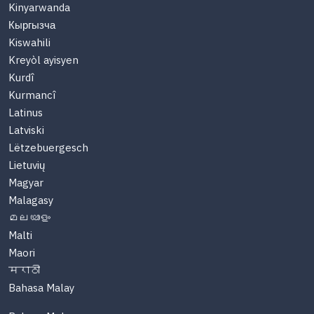
Kinyarwanda
Кыргызча
Kiswahili
Kreyòl ayisyen
Kurdî
Kurmancî
Latinus
Latviski
Lëtzebuergesch
Lietuvių
Magyar
Malagasy
മലയാളം
Malti
Maori
मराठी
Bahasa Malay