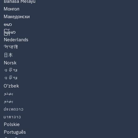
Bahasa Melayu
Монгол
Македонски
ဗမာ
မြန်မာ
Nederlands
नेपाली
日本
Norsk
ଓଡିଆ
ଓଡିଆ
O'zbek
پښتو
پښتو
ປະເທດລາວ
ພາສາລາວ
Polskie
Português