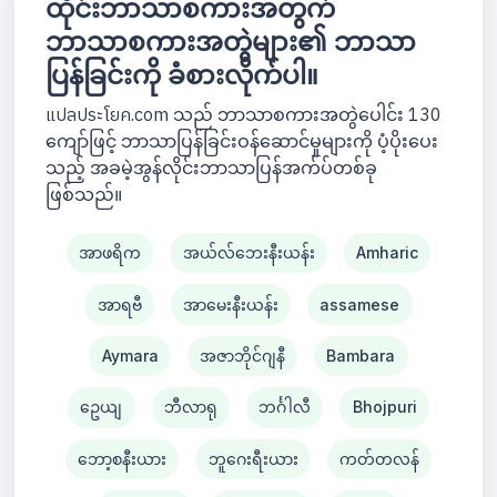
ထိုင်းဘာသာစကားအတွက်
ဘာသာစကားအတွဲများ၏ ဘာသာ
ပြန်ခြင်းကို ခံစားလိုက်ပါ။
แปลประโยค.com သည် ဘာသာစကားအတွဲပေါင်း 130
ကျော်ဖြင့် ဘာသာပြန်ခြင်းဝန်ဆောင်မှုများကို ပံ့ပိုးပေး
သည့် အခမဲ့အွန်လိုင်းဘာသာပြန်အက်ပ်တစ်ခု
ဖြစ်သည်။
အာဖရိက
အယ်လ်ဘေးနီးယန်း
Amharic
အာရဗီ
အာမေးနီးယန်း
assamese
Aymara
အဇာဘိုင်ဂျနီ
Bambara
ဥေယျ
ဘီလာရု
ဘင်္ဂါလီ
Bhojpuri
ဘော့စနီးယား
ဘူဂေးရီးယား
ကတ်တလန်