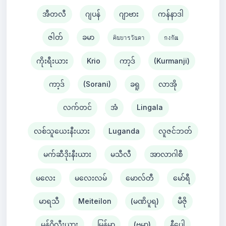
အီတလီ
ဂျပန်
ဂျာဗား
ကန်နာဒါ
ဇါတ်
ခမာ
คินยารวันดา
กงกัณ
ကိုးရီးယား
Krio
ကာ့ဒ်
(Kurmanji)
ကာ့ဒ်
(Sorani)
ခရူ
လာအို
လက်တင်
အံ
Lingala
လစ်သူယေးနီးယား
Luganda
လူဇင်ဘတ်
မက်ဆီဒိုးနီးယား
မသီလီ
အာလာဂါစီ
မလေး
မလေးလမ်
မောလ်တီ
မော်ရီ
မာရသီ
Meiteilon
(မဏိပူရ)
မီဇို
မွန်ဂိုလီးယား
မြန်မာ
(ဗမာ)
နီပေါ