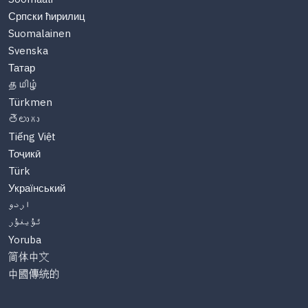
Српски ћирилиц
Suomalainen
Svenska
Татар
தமிழ்
Türkmen
తెలుగు
Tiếng Việt
Тоҷикӣ
Türk
Український
اردو
ئۇيغۇر
Yoruba
简体中文
中國傳統的