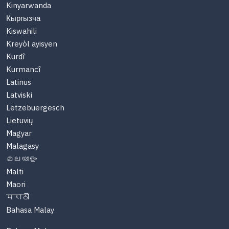
Kinyarwanda
Кыргызча
Kiswahili
Kreyòl ayisyen
Kurdî
Kurmancî
Latinus
Latviski
Lëtzebuergesch
Lietuvių
Magyar
Malagasy
മലയാളം
Malti
Maori
मराठी
Bahasa Malay