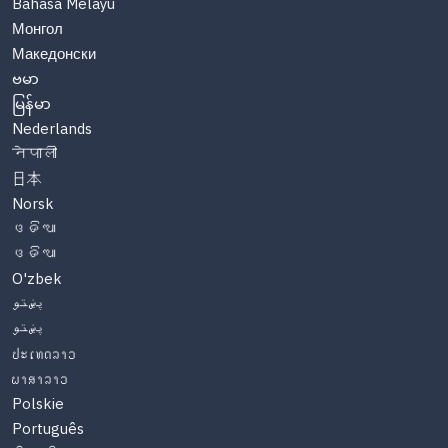
Bahasa Melayu
Монгол
Македонски
ဗမာ
မြန်မာ
Nederlands
नेपाली
日本
Norsk
ଓଡିଆ
ଓଡିଆ
O'zbek
پښتو
پښتو
ປະເທດລາວ
ພາສາລາວ
Polskie
Português