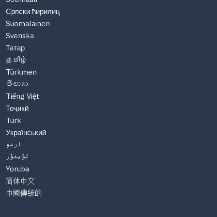
Српски ћирилиц
Suomalainen
Svenska
Татар
தமிழ்
Türkmen
తెలుగు
Tiếng Việt
Тоҷикӣ
Türk
Український
اردو
ئۇيغۇر
Yoruba
简体中文
中國傳統的