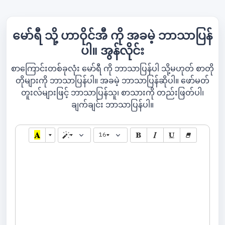
မော်ရီ သို့ ဟာဝိုင်အီ ကို အခမဲ့ ဘာသာပြန်
ပါ။ အွန်လိုင်း
စာကြောင်းတစ်ခုလုံး မော်ရီ ကို ဘာသာပြန်ပါ သို့မဟုတ် စာတို
တိုများကို ဘာသာပြန်ပါ။ အခမဲ့ ဘာသာပြန်ဆိုပါ။ ဖော်မတ်
တူးလ်များဖြင့် ဘာသာပြန်သူ၊ စာသားကို တည်းဖြတ်ပါ၊
ချက်ချင်း ဘာသာပြန်ပါ။
16