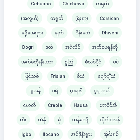
Cebuano
Chichewa
တရုတ်
(အလွယ်)
တရုတ်
(ရိုးရာ)
Corsican
ခရိုအေးရှား
ချက်
ဒိန်းမတ်
Dhivehi
Dogri
ဒတ်
အင်္ဂလိပ်
အက်စပရန်တို
အက်စ်တိုးနီးယား
ဥသြ
ဖိလစ်ပိုင်
ဖင်
ပြင်သစ်
Frisian
စီယံ ​​
ဂျော်ဂျီယံ
ဂျာမန်
ဂရိ
ဂွာရာနီ
ဂူဂျာရတ်
ဟေတီ
Creole
Hausa
ဟာဝိုင်အီ
ဟီး
ဟိန္ဒီ
မုံ
ဟန်ဂေရီ
အိုက်စလန်
Igbo
Ilocano
အင်ဒိုနီးရှား
အိုင်းရစ်