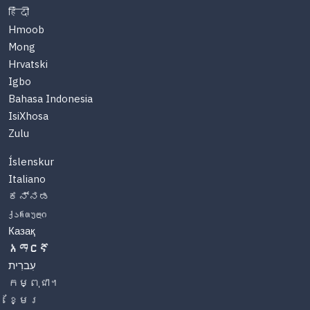
हिंदी
Hmoob
Mong
Hrvatski
Igbo
Bahasa Indonesia
IsiXhosa
Zulu
Íslenskur
Italiano
ಕನ್ನಡ
ქართული
Казақ
አማርኛ
עִברִית
កម្ពុជា។
ខ្មែរ