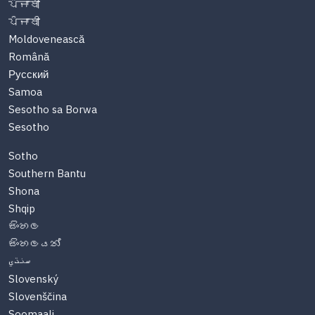
ਪੰਜਾਬੀ
ਪੰਜਾਬੀ
Moldovenească
Română
Русский
Samoa
Sesotho sa Borwa
Sesotho
Sotho
Southern Bantu
Shona
Shqip
සිංහල
සිංහලයන්
سنڌي
Slovenský
Slovenščina
Soomaali