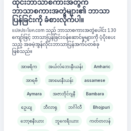
ထိုင်းဘာသာစကားအတွက်
ဘာသာစကားအတွဲများ၏ ဘာသာ
ပြန်ခြင်းကို ခံစားလိုက်ပါ။
แปลประโยค.com သည် ဘာသာစကားအတွဲပေါင်း 130
ကျော်ဖြင့် ဘာသာပြန်ခြင်းဝန်ဆောင်မှုများကို ပံ့ပိုးပေး
သည့် အခမဲ့အွန်လိုင်းဘာသာပြန်အက်ပ်တစ်ခု
ဖြစ်သည်။
အာဖရိက
အယ်လ်ဘေးနီးယန်း
Amharic
အာရဗီ
အာမေးနီးယန်း
assamese
Aymara
အဇာဘိုင်ဂျနီ
Bambara
ဥေယျ
ဘီလာရု
ဘင်္ဂါလီ
Bhojpuri
ဘော့စနီးယား
ဘူဂေးရီးယား
ကတ်တလန်