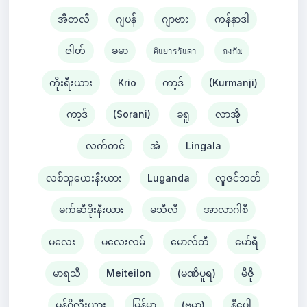
အီတလီ
ဂျပန်
ဂျာဗား
ကန်နာဒါ
ဇါတ်
ခမာ
คินยารวันดา
กงกัณ
ကိုးရီးယား
Krio
ကာ့ဒ်
(Kurmanji)
ကာ့ဒ်
(Sorani)
ခရူ
လာအို
လက်တင်
အံ
Lingala
လစ်သူယေးနီးယား
Luganda
လူဇင်ဘတ်
မက်ဆီဒိုးနီးယား
မသီလီ
အာလာဂါစီ
မလေး
မလေးလမ်
မောလ်တီ
မော်ရီ
မာရသီ
Meiteilon
(မဏိပူရ)
မီဇို
မွန်ဂိုလီးယား
မြန်မာ
(ဗမာ)
နီပေါ