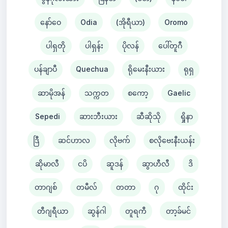
နော်ဝေ
Odia
(အိုရီယာ)
Oromo
ပါရှတို
ပါရှန်း
ပိုလန်
ပေါ်တူဂီ
ပန်ချာပီ
Quechua
ရိုမေးနီးယား
ရုရှ
ဆာမိုအန်
သက္ကတ
စကော့
Gaelic
Sepedi
ဆားဘီးယား
ဆီဆိုသို
ရှိုနာ
ဒြီ
ဆင်ဟာလ
လိုဗက်
စလိုဗေးနီးယန်း
ဆိုမာလီ
ငပိ
ဆူဒန်
ဆွာဟီလီ
ဒိ
တာဂျစ်
တမီလ်
တတာ
ဂု
ထိုင်း
တီဂျရီယာ
ဆွန်ဂါ
တူရကီ
တာ့ခ်မင်