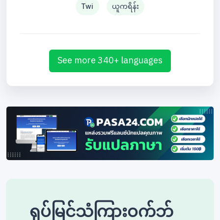
Twi
ယူကရိန်း
See more 340+ languages
ရုပ်မြင်သံကြားဝက်ဘ်