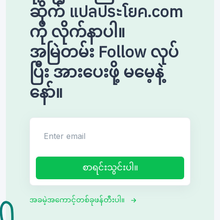
ဆိုက် แปลประโยค.com
ကို လိုက်နာပါ။
အမြဲတမ်း Follow လုပ်
ပြီး အားပေးဖို့ မမေ့နဲ့
နော်။
Enter email
စာရင်းသွင်းပါ။
အခမဲ့အကောင့်တစ်ခုဖန်တီးပါ။