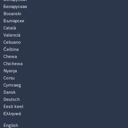
Беларуская
Bosanski
Български
Català
Valencià
Cebuano
Čeština
Chewa
Chichewa
Nyanja
Corsu
Cymraeg
Dansk
Deutsch
Eesti keel
Ελληνικά
English