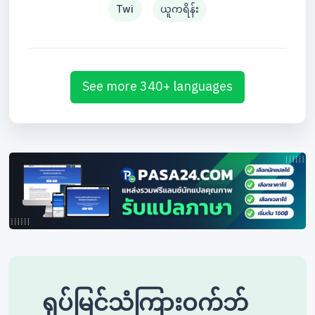
Twi
ယူကရိန်း
See more 340+ languages
ရုပ်မြင်သံကြားဝက်ဘ်