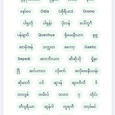
နော်ဝေ
Odia
(အိုရီယာ)
Oromo
ပါရှတို
ပါရှန်း
ပိုလန်
ပေါ်တူဂီ
ပန်ချာပီ
Quechua
ရိုမေးနီးယား
ရုရှ
ဆာမိုအန်
သက္ကတ
စကော့
Gaelic
Sepedi
ဆားဘီးယား
ဆီဆိုသို
ရှိုနာ
ဒြီ
ဆင်ဟာလ
လိုဗက်
စလိုဗေးနီးယန်း
ဆိုမာလီ
ငပိ
ဆူဒန်
ဆွာဟီလီ
ဒိ
တာဂျစ်
တမီလ်
တတာ
ဂု
ထိုင်း
တီဂျရီယာ
ဆွန်ဂါ
တူရကီ
တာ့ခ်မင်