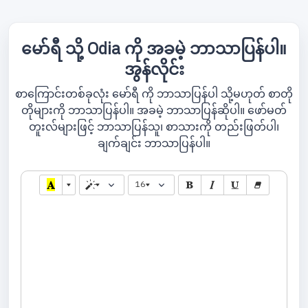
မော်ရီ သို့ Odia ကို အခမဲ့ ဘာသာပြန်ပါ။
အွန်လိုင်း
စာကြောင်းတစ်ခုလုံး မော်ရီ ကို ဘာသာပြန်ပါ သို့မဟုတ် စာတို
တိုများကို ဘာသာပြန်ပါ။ အခမဲ့ ဘာသာပြန်ဆိုပါ။ ဖော်မတ်
တူးလ်များဖြင့် ဘာသာပြန်သူ၊ စာသားကို တည်းဖြတ်ပါ၊
ချက်ချင်း ဘာသာပြန်ပါ။
16