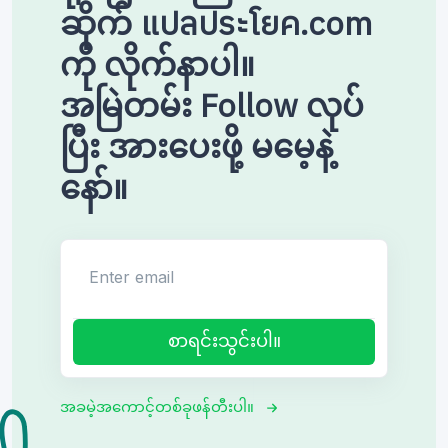
ဆိုက် แปลประโยค.com
ကို လိုက်နာပါ။
အမြဲတမ်း Follow လုပ်
ပြီး အားပေးဖို့ မမေ့နဲ့
နော်။
Enter email
စာရင်းသွင်းပါ။
အခမဲ့အကောင့်တစ်ခုဖန်တီးပါ။