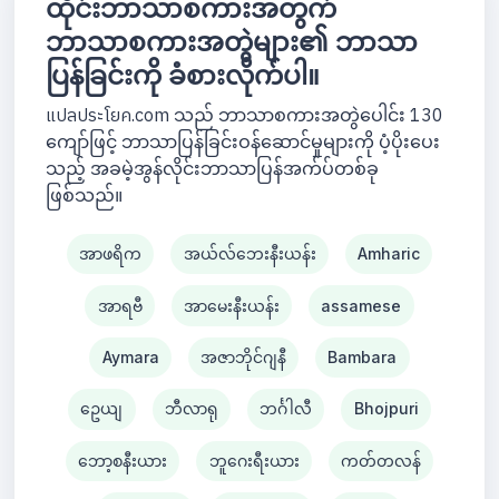
ထိုင်းဘာသာစကားအတွက်
ဘာသာစကားအတွဲများ၏ ဘာသာ
ပြန်ခြင်းကို ခံစားလိုက်ပါ။
แปลประโยค.com သည် ဘာသာစကားအတွဲပေါင်း 130
ကျော်ဖြင့် ဘာသာပြန်ခြင်းဝန်ဆောင်မှုများကို ပံ့ပိုးပေး
သည့် အခမဲ့အွန်လိုင်းဘာသာပြန်အက်ပ်တစ်ခု
ဖြစ်သည်။
အာဖရိက
အယ်လ်ဘေးနီးယန်း
Amharic
အာရဗီ
အာမေးနီးယန်း
assamese
Aymara
အဇာဘိုင်ဂျနီ
Bambara
ဥေယျ
ဘီလာရု
ဘင်္ဂါလီ
Bhojpuri
ဘော့စနီးယား
ဘူဂေးရီးယား
ကတ်တလန်