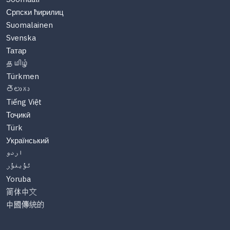
Српски ћирилиц
Suomalainen
Svenska
Татар
தமிழ்
Türkmen
తెలుగు
Tiếng Việt
Тоҷикӣ
Türk
Український
اردو
ئۇيغۇر
Yoruba
简体中文
中國傳統的