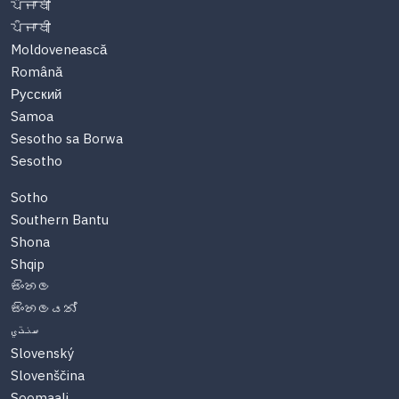
ਪੰਜਾਬੀ
ਪੰਜਾਬੀ
Moldovenească
Română
Русский
Samoa
Sesotho sa Borwa
Sesotho
Sotho
Southern Bantu
Shona
Shqip
සිංහල
සිංහලයන්
سنڌي
Slovenský
Slovenščina
Soomaali