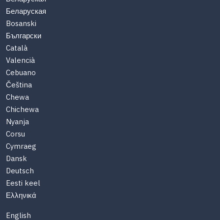
Беларуская
Bosanski
Български
Català
Valencià
Cebuano
Čeština
Chewa
Chichewa
Nyanja
Corsu
Cymraeg
Dansk
Deutsch
Eesti keel
Ελληνικά
English