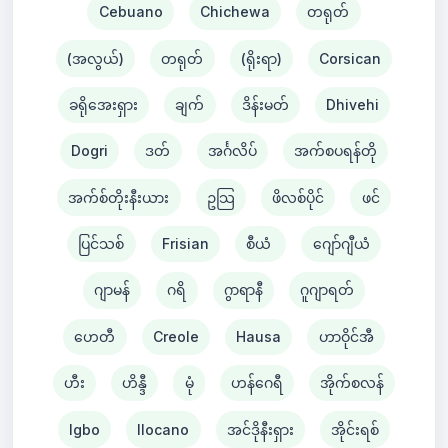
Cebuano
Chichewa
တရုတ်
(အလွယ်)
တရုတ်
(ရိုးရာ)
Corsican
ခရိုအေးရှား
ချက်
ဒိန်းမတ်
Dhivehi
Dogri
ဒတ်
အင်္ဂလိပ်
အက်စပရန်တို
အက်စ်တိုးနီးယား
ဥသြ
ဖိလစ်ပိုင်
ဖင်
ပြင်သစ်
Frisian
စီယံ ​​
ဂျော်ဂျီယံ
ဂျာမန်
ဂရိ
ဂွာရာနီ
ဂူဂျာရတ်
ဟေတီ
Creole
Hausa
ဟာဝိုင်အီ
ဟီး
ဟိန္ဒီ
မုံ
ဟန်ဂေရီ
အိုက်စလန်
Igbo
Ilocano
အင်ဒိုနီးရှား
အိုင်းရစ်