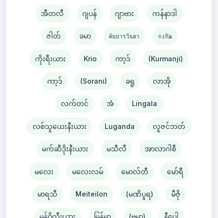
အီတလီ
ဂျပန်
ဂျာဗား
ကန်နာဒါ
ဇါတ်
ခမာ
คินยารวันดา
กงกัณ
ကိုးရီးယား
Krio
ကာ့ဒ်
(Kurmanji)
ကာ့ဒ်
(Sorani)
ခရူ
လာအို
လက်တင်
အံ
Lingala
လစ်သူယေးနီးယား
Luganda
လူဇင်ဘတ်
မက်ဆီဒိုးနီးယား
မသီလီ
အာလာဂါစီ
မလေး
မလေးလမ်
မောလ်တီ
မော်ရီ
မာရသီ
Meiteilon
(မဏိပူရ)
မီဇို
မွန်ဂိုလီးယား
မြန်မာ
(ဗမာ)
နီပေါ