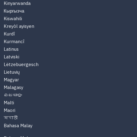
Kinyarwanda
Кыргызча
Kiswahili
Kreyòl ayisyen
Kurdî
Kurmancî
Latinus
Latviski
Lëtzebuergesch
Lietuvių
Magyar
Malagasy
മലയാളം
Malti
Maori
मराठी
Bahasa Malay