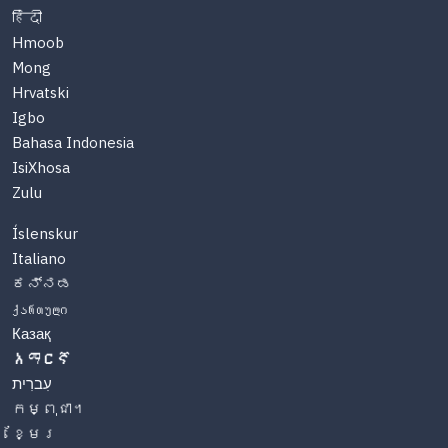
हिंदी
Hmoob
Mong
Hrvatski
Igbo
Bahasa Indonesia
IsiXhosa
Zulu
Íslenskur
Italiano
ಕನ್ನಡ
ქართული
Казақ
አማርኛ
עִברִית
កម្ពុជា។
ខ្មែរ