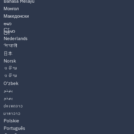
Bahasa Melayu
Монгол
Македонски
ဗမာ
မြန်မာ
Nederlands
नेपाली
日本
Norsk
ଓଡିଆ
ଓଡିଆ
O'zbek
پښتو
پښتو
ປະເທດລາວ
ພາສາລາວ
Polskie
Português