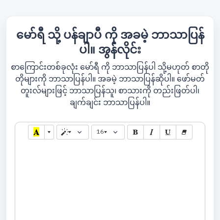
မော်ရီ သို့ ပန်ချာပီ ကို အခမဲ့ ဘာသာပြန်
ပါ။ အွန်လိုင်း
စာကြောင်းတစ်ခုလုံး မော်ရီ ကို ဘာသာပြန်ပါ သို့မဟုတ် စာတို
တိုများကို ဘာသာပြန်ပါ။ အခမဲ့ ဘာသာပြန်ဆိုပါ။ ဖော်မတ်
တူးလ်များဖြင့် ဘာသာပြန်သူ၊ စာသားကို တည်းဖြတ်ပါ၊
ချက်ချင်း ဘာသာပြန်ပါ။
16