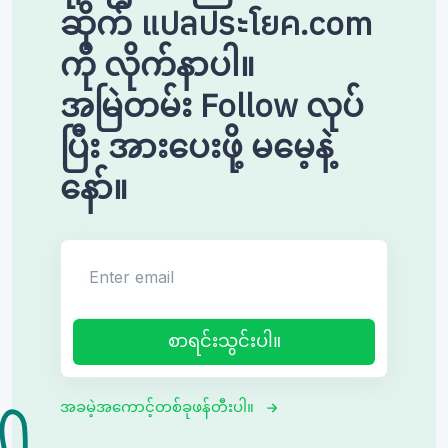
ဆိုက် แปลประโยค.com
ကို လိုက်နာပါ။
အမြဲတမ်း Follow လုပ်
ပြီး အားပေးဖို့ မမေ့နဲ့
နော်။
Enter email
စာရင်းသွင်းပါ။
အခမဲ့အကောင့်တစ်ခုဖန်တီးပါ။