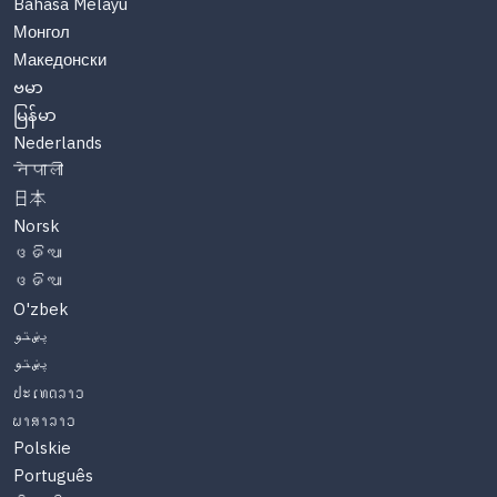
Bahasa Melayu
Монгол
Македонски
ဗမာ
မြန်မာ
Nederlands
नेपाली
日本
Norsk
ଓଡିଆ
ଓଡିଆ
O'zbek
پښتو
پښتو
ປະເທດລາວ
ພາສາລາວ
Polskie
Português