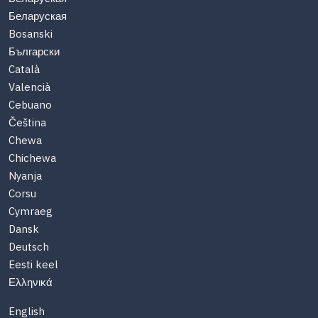
Беларуская
Bosanski
Български
Català
Valencià
Cebuano
Čeština
Chewa
Chichewa
Nyanja
Corsu
Cymraeg
Dansk
Deutsch
Eesti keel
Ελληνικά
English