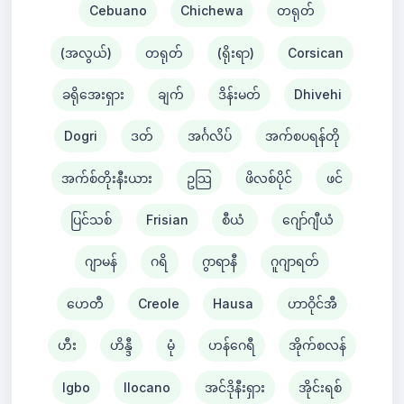
Cebuano
Chichewa
တရုတ်
(အလွယ်)
တရုတ်
(ရိုးရာ)
Corsican
ခရိုအေးရှား
ချက်
ဒိန်းမတ်
Dhivehi
Dogri
ဒတ်
အင်္ဂလိပ်
အက်စပရန်တို
အက်စ်တိုးနီးယား
ဥသြ
ဖိလစ်ပိုင်
ဖင်
ပြင်သစ်
Frisian
စီယံ ​​
ဂျော်ဂျီယံ
ဂျာမန်
ဂရိ
ဂွာရာနီ
ဂူဂျာရတ်
ဟေတီ
Creole
Hausa
ဟာဝိုင်အီ
ဟီး
ဟိန္ဒီ
မုံ
ဟန်ဂေရီ
အိုက်စလန်
Igbo
Ilocano
အင်ဒိုနီးရှား
အိုင်းရစ်