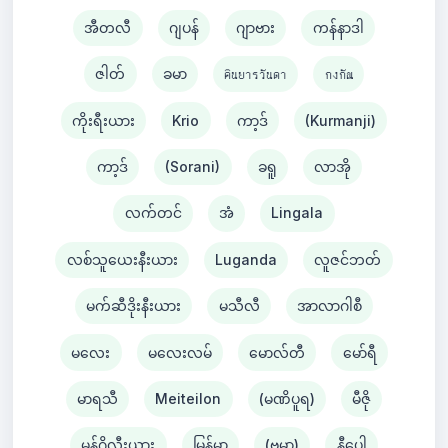
အီတလီ
ဂျပန်
ဂျာဗား
ကန်နာဒါ
ဇါတ်
ခမာ
คินยารวันดา
กงกัณ
ကိုးရီးယား
Krio
ကာ့ဒ်
(Kurmanji)
ကာ့ဒ်
(Sorani)
ခရူ
လာအို
လက်တင်
အံ
Lingala
လစ်သူယေးနီးယား
Luganda
လူဇင်ဘတ်
မက်ဆီဒိုးနီးယား
မသီလီ
အာလာဂါစီ
မလေး
မလေးလမ်
မောလ်တီ
မော်ရီ
မာရသီ
Meiteilon
(မဏိပူရ)
မီဇို
မွန်ဂိုလီးယား
မြန်မာ
(ဗမာ)
နီပေါ