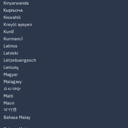
Kinyarwanda
Кыргызча
Kiswahili
Kreyòl ayisyen
Kurdî
Kurmancî
Latinus
Latviski
Lëtzebuergesch
Lietuvių
Magyar
Malagasy
മലയാളം
Malti
Maori
मराठी
Bahasa Malay