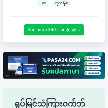
Twi
ယူကရိန်း
See more 340+ languages
ရုပ်မြင်သံကြားဝက်ဘ်