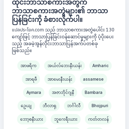
ထိုင်းဘာသာစကားအတွက်
ဘာသာစကားအတွဲများ၏ ဘာသာ
ပြန်ခြင်းကို ခံစားလိုက်ပါ။
แปลประโยค.com သည် ဘာသာစကားအတွဲပေါင်း 130
ကျော်ဖြင့် ဘာသာပြန်ခြင်းဝန်ဆောင်မှုများကို ပံ့ပိုးပေး
သည့် အခမဲ့အွန်လိုင်းဘာသာပြန်အက်ပ်တစ်ခု
ဖြစ်သည်။
အာဖရိက
အယ်လ်ဘေးနီးယန်း
Amharic
အာရဗီ
အာမေးနီးယန်း
assamese
Aymara
အဇာဘိုင်ဂျနီ
Bambara
ဥေယျ
ဘီလာရု
ဘင်္ဂါလီ
Bhojpuri
ဘော့စနီးယား
ဘူဂေးရီးယား
ကတ်တလန်