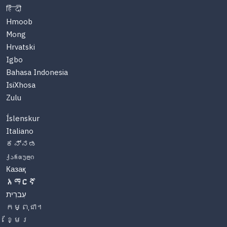
हिंदी
Hmoob
Mong
Hrvatski
Igbo
Bahasa Indonesia
IsiXhosa
Zulu
Íslenskur
Italiano
ಕನ್ನಡ
ქართული
Казақ
አማርኛ
עִברִית
កម្ពុជា។
ខ្មែរ