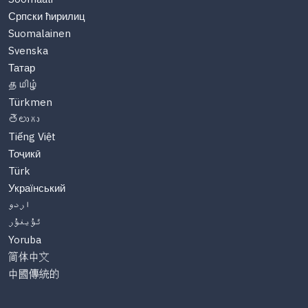
Српски ћирилиц
Suomalainen
Svenska
Татар
தமிழ்
Türkmen
తెలుగు
Tiếng Việt
Тоҷикӣ
Türk
Український
اردو
ئۇيغۇر
Yoruba
简体中文
中國傳統的