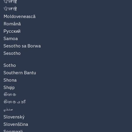
ਪੰਜਾਬੀ
ਪੰਜਾਬੀ
Moldovenească
Română
Русский
Samoa
Sesotho sa Borwa
Sesotho
Sotho
Southern Bantu
Shona
Shqip
සිංහල
සිංහලයන්
سنڌي
Slovenský
Slovenščina
Soomaali