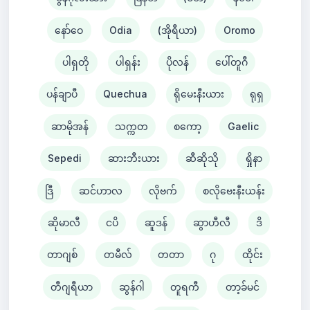
နော်ဝေ
Odia
(အိုရီယာ)
Oromo
ပါရှတို
ပါရှန်း
ပိုလန်
ပေါ်တူဂီ
ပန်ချာပီ
Quechua
ရိုမေးနီးယား
ရုရှ
ဆာမိုအန်
သက္ကတ
စကော့
Gaelic
Sepedi
ဆားဘီးယား
ဆီဆိုသို
ရှိုနာ
ဒြီ
ဆင်ဟာလ
လိုဗက်
စလိုဗေးနီးယန်း
ဆိုမာလီ
ငပိ
ဆူဒန်
ဆွာဟီလီ
ဒိ
တာဂျစ်
တမီလ်
တတာ
ဂု
ထိုင်း
တီဂျရီယာ
ဆွန်ဂါ
တူရကီ
တာ့ခ်မင်