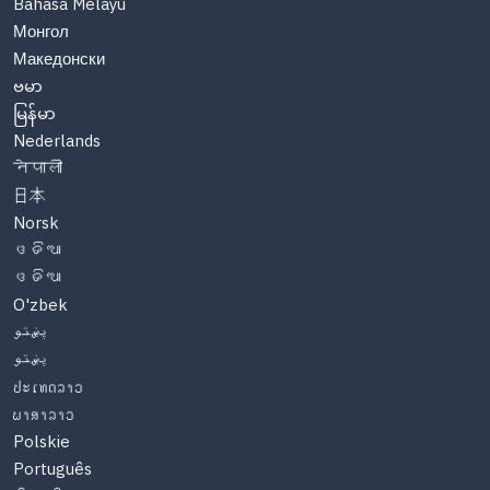
Bahasa Melayu
Монгол
Македонски
ဗမာ
မြန်မာ
Nederlands
नेपाली
日本
Norsk
ଓଡିଆ
ଓଡିଆ
O'zbek
پښتو
پښتو
ປະເທດລາວ
ພາສາລາວ
Polskie
Português