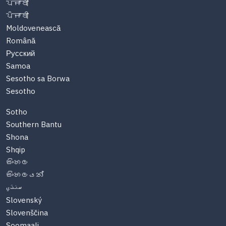
ਪੰਜਾਬੀ
ਪੰਜਾਬੀ
Moldovenească
Română
Русский
Samoa
Sesotho sa Borwa
Sesotho
Sotho
Southern Bantu
Shona
Shqip
සිංහල
සිංහලයන්
سنڌي
Slovenský
Slovenščina
Soomaali