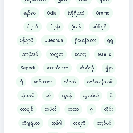
နော်ဝေ
Odia
(အိုရီယာ)
Oromo
ပါရှတို
ပါရှန်း
ပိုလန်
ပေါ်တူဂီ
ပန်ချာပီ
Quechua
ရိုမေးနီးယား
ရုရှ
ဆာမိုအန်
သက္ကတ
စကော့
Gaelic
Sepedi
ဆားဘီးယား
ဆီဆိုသို
ရှိုနာ
ဒြီ
ဆင်ဟာလ
လိုဗက်
စလိုဗေးနီးယန်း
ဆိုမာလီ
ငပိ
ဆူဒန်
ဆွာဟီလီ
ဒိ
တာဂျစ်
တမီလ်
တတာ
ဂု
ထိုင်း
တီဂျရီယာ
ဆွန်ဂါ
တူရကီ
တာ့ခ်မင်