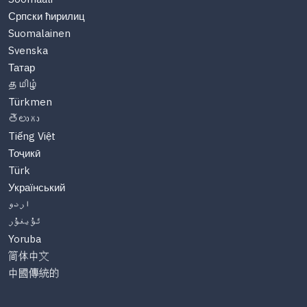
Српски ћирилиц
Suomalainen
Svenska
Татар
தமிழ்
Türkmen
తెలుగు
Tiếng Việt
Тоҷикӣ
Türk
Український
اردو
ئۇيغۇر
Yoruba
简体中文
中國傳統的