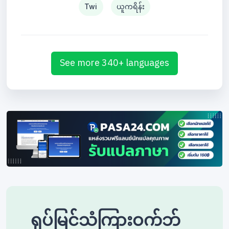
Twi
ယူကရိန်း
See more 340+ languages
ရုပ်မြင်သံကြားဝက်ဘ်