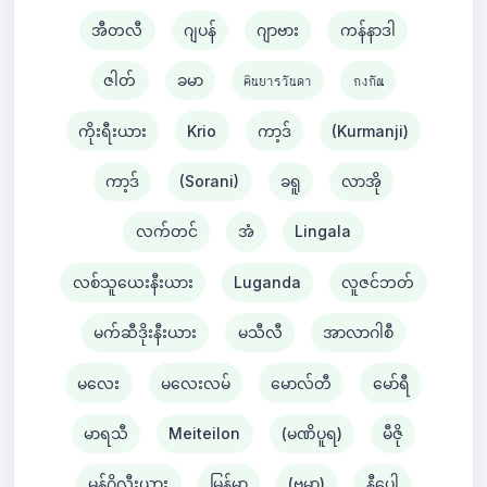
အီတလီ
ဂျပန်
ဂျာဗား
ကန်နာဒါ
ဇါတ်
ခမာ
คินยารวันดา
กงกัณ
ကိုးရီးယား
Krio
ကာ့ဒ်
(Kurmanji)
ကာ့ဒ်
(Sorani)
ခရူ
လာအို
လက်တင်
အံ
Lingala
လစ်သူယေးနီးယား
Luganda
လူဇင်ဘတ်
မက်ဆီဒိုးနီးယား
မသီလီ
အာလာဂါစီ
မလေး
မလေးလမ်
မောလ်တီ
မော်ရီ
မာရသီ
Meiteilon
(မဏိပူရ)
မီဇို
မွန်ဂိုလီးယား
မြန်မာ
(ဗမာ)
နီပေါ