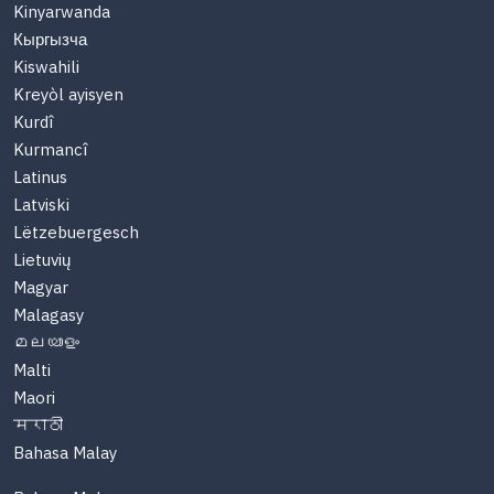
Kinyarwanda
Кыргызча
Kiswahili
Kreyòl ayisyen
Kurdî
Kurmancî
Latinus
Latviski
Lëtzebuergesch
Lietuvių
Magyar
Malagasy
മലയാളം
Malti
Maori
मराठी
Bahasa Malay