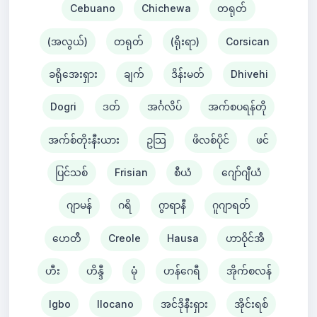
Cebuano
Chichewa
တရုတ်
(အလွယ်)
တရုတ်
(ရိုးရာ)
Corsican
ခရိုအေးရှား
ချက်
ဒိန်းမတ်
Dhivehi
Dogri
ဒတ်
အင်္ဂလိပ်
အက်စပရန်တို
အက်စ်တိုးနီးယား
ဥသြ
ဖိလစ်ပိုင်
ဖင်
ပြင်သစ်
Frisian
စီယံ ​​
ဂျော်ဂျီယံ
ဂျာမန်
ဂရိ
ဂွာရာနီ
ဂူဂျာရတ်
ဟေတီ
Creole
Hausa
ဟာဝိုင်အီ
ဟီး
ဟိန္ဒီ
မုံ
ဟန်ဂေရီ
အိုက်စလန်
Igbo
Ilocano
အင်ဒိုနီးရှား
အိုင်းရစ်