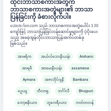
ထိုင်းဘာသာစကားအတွက်
ဘာသာစကားအတွဲများ၏ ဘာသာ
ပြန်ခြင်းကို ခံစားလိုက်ပါ။
แปลประโยค.com သည် ဘာသာစကားအတွဲပေါင်း 130
ကျော်ဖြင့် ဘာသာပြန်ခြင်းဝန်ဆောင်မှုများကို ပံ့ပိုးပေး
သည့် အခမဲ့အွန်လိုင်းဘာသာပြန်အက်ပ်တစ်ခု
ဖြစ်သည်။
အာဖရိက
အယ်လ်ဘေးနီးယန်း
Amharic
အာရဗီ
အာမေးနီးယန်း
assamese
Aymara
အဇာဘိုင်ဂျနီ
Bambara
ဥေယျ
ဘီလာရု
ဘင်္ဂါလီ
Bhojpuri
ဘော့စနီးယား
ဘူဂေးရီးယား
ကတ်တလန်