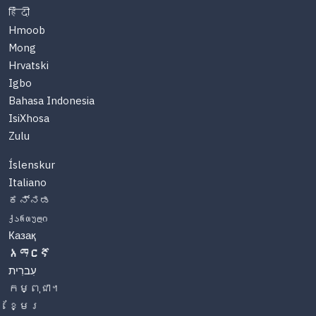
हिंदी
Hmoob
Mong
Hrvatski
Igbo
Bahasa Indonesia
IsiXhosa
Zulu
Íslenskur
Italiano
ಕನ್ನಡ
ქართული
Казақ
አማርኛ
עִברִית
កម្ពុជា។
ខ្មែរ