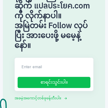
ဆိုက် แปลประโยค.com
ကို လိုက်နာပါ။
အမြဲတမ်း Follow လုပ်
ပြီး အားပေးဖို့ မမေ့နဲ့
နော်။
Enter email
စာရင်းသွင်းပါ။
အခမဲ့အကောင့်တစ်ခုဖန်တီးပါ။