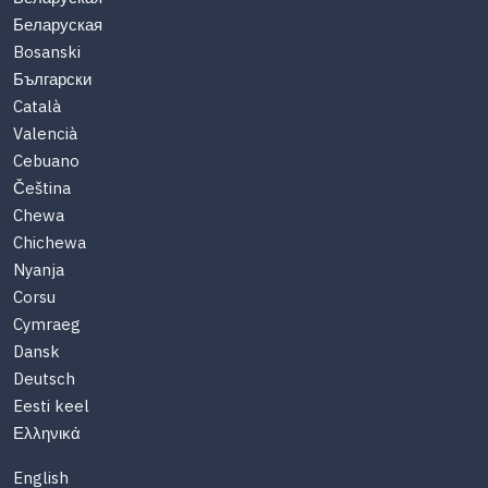
Беларуская
Bosanski
Български
Català
Valencià
Cebuano
Čeština
Chewa
Chichewa
Nyanja
Corsu
Cymraeg
Dansk
Deutsch
Eesti keel
Ελληνικά
English