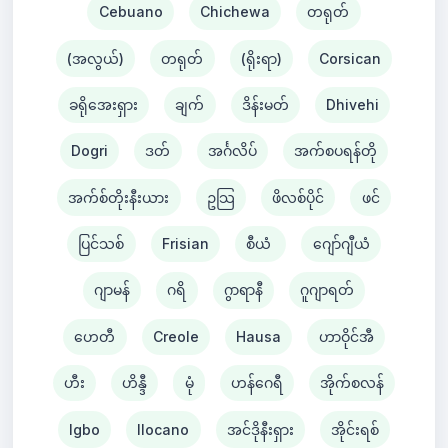
Cebuano
Chichewa
တရုတ်
(အလွယ်)
တရုတ်
(ရိုးရာ)
Corsican
ခရိုအေးရှား
ချက်
ဒိန်းမတ်
Dhivehi
Dogri
ဒတ်
အင်္ဂလိပ်
အက်စပရန်တို
အက်စ်တိုးနီးယား
ဥသြ
ဖိလစ်ပိုင်
ဖင်
ပြင်သစ်
Frisian
စီယံ ​​
ဂျော်ဂျီယံ
ဂျာမန်
ဂရိ
ဂွာရာနီ
ဂူဂျာရတ်
ဟေတီ
Creole
Hausa
ဟာဝိုင်အီ
ဟီး
ဟိန္ဒီ
မုံ
ဟန်ဂေရီ
အိုက်စလန်
Igbo
Ilocano
အင်ဒိုနီးရှား
အိုင်းရစ်