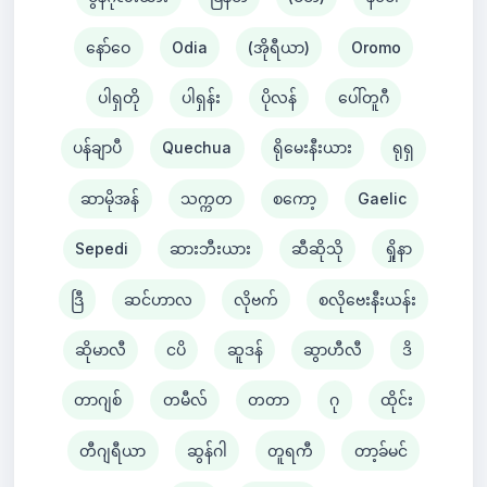
နော်ဝေ
Odia
(အိုရီယာ)
Oromo
ပါရှတို
ပါရှန်း
ပိုလန်
ပေါ်တူဂီ
ပန်ချာပီ
Quechua
ရိုမေးနီးယား
ရုရှ
ဆာမိုအန်
သက္ကတ
စကော့
Gaelic
Sepedi
ဆားဘီးယား
ဆီဆိုသို
ရှိုနာ
ဒြီ
ဆင်ဟာလ
လိုဗက်
စလိုဗေးနီးယန်း
ဆိုမာလီ
ငပိ
ဆူဒန်
ဆွာဟီလီ
ဒိ
တာဂျစ်
တမီလ်
တတာ
ဂု
ထိုင်း
တီဂျရီယာ
ဆွန်ဂါ
တူရကီ
တာ့ခ်မင်