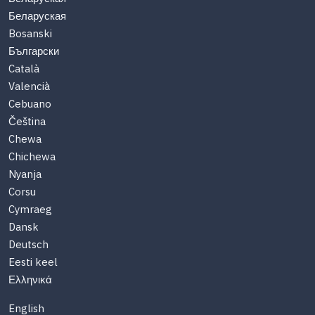
Беларуская
Bosanski
Български
Català
Valencià
Cebuano
Čeština
Chewa
Chichewa
Nyanja
Corsu
Cymraeg
Dansk
Deutsch
Eesti keel
Ελληνικά
English