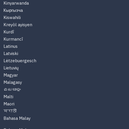
Kinyarwanda
Кыргызча
Kiswahili
Kreyòl ayisyen
Kurdî
Kurmancî
Latinus
Latviski
Lëtzebuergesch
Lietuvių
Magyar
Malagasy
മലയാളം
Malti
Maori
मराठी
Bahasa Malay