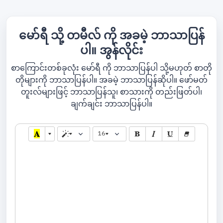
မော်ရီ သို့ တမီလ် ကို အခမဲ့ ဘာသာပြန်
ပါ။ အွန်လိုင်း
စာကြောင်းတစ်ခုလုံး မော်ရီ ကို ဘာသာပြန်ပါ သို့မဟုတ် စာတို
တိုများကို ဘာသာပြန်ပါ။ အခမဲ့ ဘာသာပြန်ဆိုပါ။ ဖော်မတ်
တူးလ်များဖြင့် ဘာသာပြန်သူ၊ စာသားကို တည်းဖြတ်ပါ၊
ချက်ချင်း ဘာသာပြန်ပါ။
16