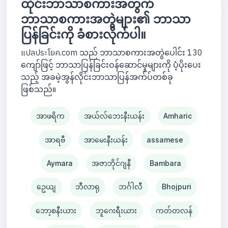
ထိုင်းဘာသာစကားအတွက်
ဘာသာစကားအတွဲများ၏ ဘာသာ
ပြန်ခြင်းကို ခံစားလိုက်ပါ။
แปลประโยค.com သည် ဘာသာစကားအတွဲပေါင်း 130
ကျော်ဖြင့် ဘာသာပြန်ခြင်းဝန်ဆောင်မှုများကို ပံ့ပိုးပေး
သည့် အခမဲ့အွန်လိုင်းဘာသာပြန်အက်ပ်တစ်ခု
ဖြစ်သည်။
အာဖရိက
အယ်လ်ဘေးနီးယန်း
Amharic
အာရဗီ
အာမေးနီးယန်း
assamese
Aymara
အဇာဘိုင်ဂျနီ
Bambara
ဥေယျ
ဘီလာရု
ဘင်္ဂါလီ
Bhojpuri
ဘော့စနီးယား
ဘူဂေးရီးယား
ကတ်တလန်