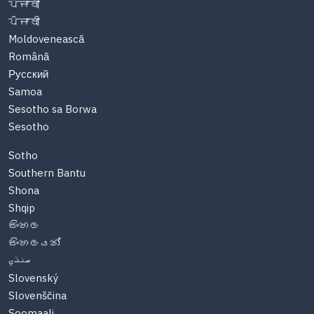
ਪੰਜਾਬੀ
ਪੰਜਾਬੀ
Moldovenească
Română
Русский
Samoa
Sesotho sa Borwa
Sesotho
Sotho
Southern Bantu
Shona
Shqip
සිංහල
සිංහලයන්
سنڌي
Slovenský
Slovenščina
Soomaali