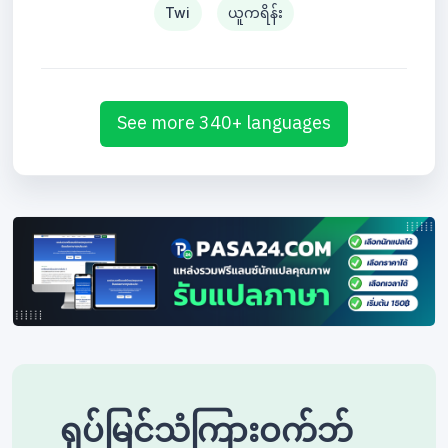
Twi
ယူကရိန်း
See more 340+ languages
ရုပ်မြင်သံကြားဝက်ဘ်