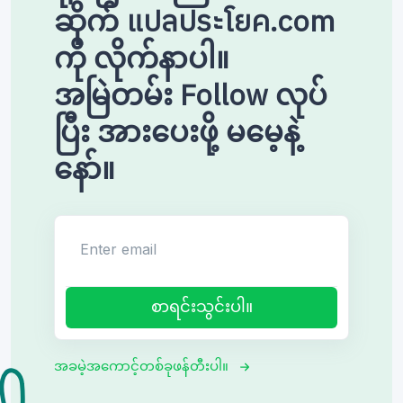
ဆိုက် แปลประโยค.com
ကို လိုက်နာပါ။
အမြဲတမ်း Follow လုပ်
ပြီး အားပေးဖို့ မမေ့နဲ့
နော်။
Enter email
စာရင်းသွင်းပါ။
အခမဲ့အကောင့်တစ်ခုဖန်တီးပါ။