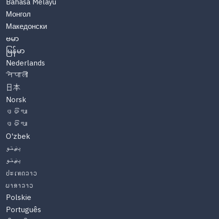
Bahasa Melayu
Монгол
Македонски
ဗမာ
မြန်မာ
Nederlands
नेपाली
日本
Norsk
ଓଡିଆ
ଓଡିଆ
O'zbek
پښتو
پښتو
ປະເທດລາວ
ພາສາລາວ
Polskie
Português