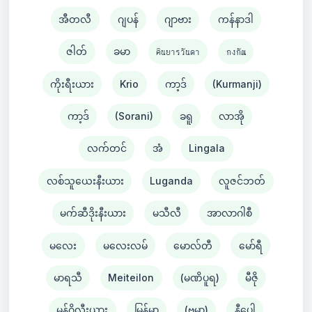
အီတလီ
ဂျပန်
ဂျာဗား
ကန်နာဒါ
ဇါတ်
ခမာ
คินยารวันดา
กงกัณ
ကိုးရီးယား
Krio
ကာ့ဒ်
(Kurmanji)
ကာ့ဒ်
(Sorani)
ခရူ
လာအို
လက်တင်
အံ
Lingala
လစ်သူယေးနီးယား
Luganda
လူဇင်ဘတ်
မက်ဆီဒိုးနီးယား
မသီလီ
အာလာဂါစီ
မလေး
မလေးလမ်
မောလ်တီ
မော်ရီ
မာရသီ
Meiteilon
(မဏိပူရ)
မီဇို
မွန်ဂိုလီးယား
မြန်မာ
(ဗမာ)
နီပေါ