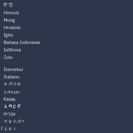
हिंदी
Hmoob
Mong
Hrvatski
Igbo
Bahasa Indonesia
IsiXhosa
Zulu
Íslenskur
Italiano
ಕನ್ನಡ
ქართული
Казақ
አማርኛ
עִברִית
កម្ពុជា។
ខ្មែរ