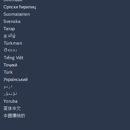
Српски ћирилиц
Suomalainen
Svenska
Татар
தமிழ்
Türkmen
తెలుగు
Tiếng Việt
Тоҷикӣ
Türk
Український
اردو
ئۇيغۇر
Yoruba
简体中文
中國傳統的