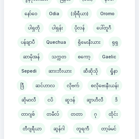
နော်ဝေ
Odia
(အိုရီယာ)
Oromo
ပါရှတို
ပါရှန်း
ပိုလန်
ပေါ်တူဂီ
ပန်ချာပီ
Quechua
ရိုမေးနီးယား
ရုရှ
ဆာမိုအန်
သက္ကတ
စကော့
Gaelic
Sepedi
ဆားဘီးယား
ဆီဆိုသို
ရှိုနာ
ဒြီ
ဆင်ဟာလ
လိုဗက်
စလိုဗေးနီးယန်း
ဆိုမာလီ
ငပိ
ဆူဒန်
ဆွာဟီလီ
ဒိ
တာဂျစ်
တမီလ်
တတာ
ဂု
ထိုင်း
တီဂျရီယာ
ဆွန်ဂါ
တူရကီ
တာ့ခ်မင်