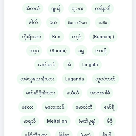
အီတလီ
ဂျပန်
ဂျာဗား
ကန်နာဒါ
ဇါတ်
ခမာ
คินยารวันดา
กงกัณ
ကိုးရီးယား
Krio
ကာ့ဒ်
(Kurmanji)
ကာ့ဒ်
(Sorani)
ခရူ
လာအို
လက်တင်
အံ
Lingala
လစ်သူယေးနီးယား
Luganda
လူဇင်ဘတ်
မက်ဆီဒိုးနီးယား
မသီလီ
အာလာဂါစီ
မလေး
မလေးလမ်
မောလ်တီ
မော်ရီ
မာရသီ
Meiteilon
(မဏိပူရ)
မီဇို
မွန်ဂိုလီးယား
မြန်မာ
(ဗမာ)
နီပေါ