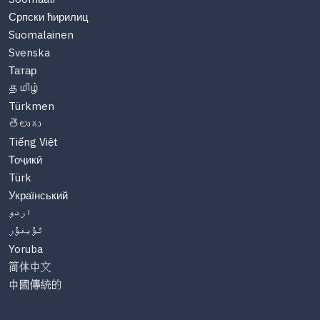
Српски ћирилиц
Suomalainen
Svenska
Татар
தமிழ்
Türkmen
తెలుగు
Tiếng Việt
Тоҷикӣ
Türk
Український
اردو
ئۇيغۇر
Yoruba
简体中文
中國傳統的