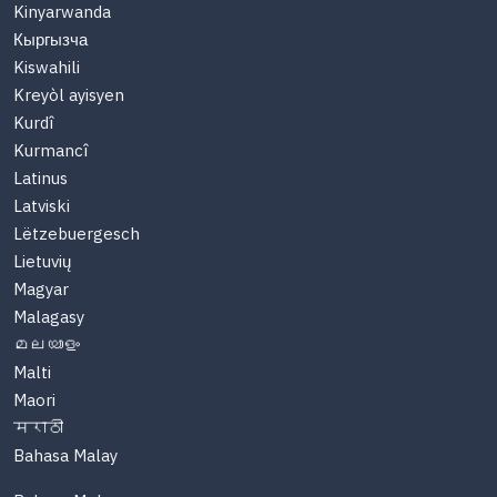
Kinyarwanda
Кыргызча
Kiswahili
Kreyòl ayisyen
Kurdî
Kurmancî
Latinus
Latviski
Lëtzebuergesch
Lietuvių
Magyar
Malagasy
മലയാളം
Malti
Maori
मराठी
Bahasa Malay