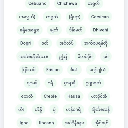
Cebuano
Chichewa
တရုတ်
(အလွယ်)
တရုတ်
(ရိုးရာ)
Corsican
ခရိုအေးရှား
ချက်
ဒိန်းမတ်
Dhivehi
Dogri
ဒတ်
အင်္ဂလိပ်
အက်စပရန်တို
အက်စ်တိုးနီးယား
ဥသြ
ဖိလစ်ပိုင်
ဖင်
ပြင်သစ်
Frisian
စီယံ ​​
ဂျော်ဂျီယံ
ဂျာမန်
ဂရိ
ဂွာရာနီ
ဂူဂျာရတ်
ဟေတီ
Creole
Hausa
ဟာဝိုင်အီ
ဟီး
ဟိန္ဒီ
မုံ
ဟန်ဂေရီ
အိုက်စလန်
Igbo
Ilocano
အင်ဒိုနီးရှား
အိုင်းရစ်