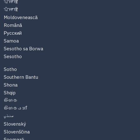
ਪੰਜਾਬੀ
ਪੰਜਾਬੀ
Moldovenească
Română
Русский
Samoa
Sesotho sa Borwa
Sesotho
Sotho
Southern Bantu
Shona
Shqip
සිංහල
සිංහලයන්
سنڌي
Slovenský
Slovenščina
Soomaali