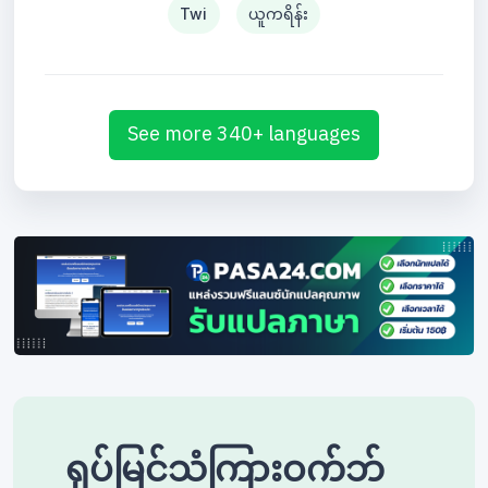
Twi
ယူကရိန်း
See more 340+ languages
ရုပ်မြင်သံကြားဝက်ဘ်