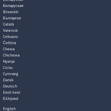
Беларуская
Bosanski
Български
Català
Valencià
Cebuano
Čeština
Chewa
Chichewa
Nyanja
Corsu
Cymraeg
Dansk
Deutsch
Eesti keel
Ελληνικά
English