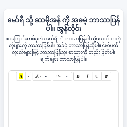
မော်ရီ သို့ ဆာမိုအန် ကို အခမဲ့ ဘာသာပြန်
ပါ။ အွန်လိုင်း
စာကြောင်းတစ်ခုလုံး မော်ရီ ကို ဘာသာပြန်ပါ သို့မဟုတ် စာတို
တိုများကို ဘာသာပြန်ပါ။ အခမဲ့ ဘာသာပြန်ဆိုပါ။ ဖော်မတ်
တူးလ်များဖြင့် ဘာသာပြန်သူ၊ စာသားကို တည်းဖြတ်ပါ၊
ချက်ချင်း ဘာသာပြန်ပါ။
16