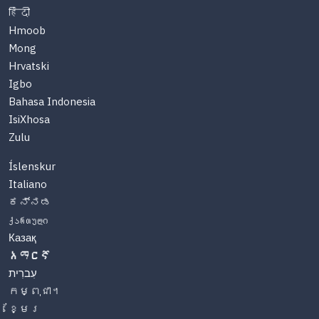
हिंदी
Hmoob
Mong
Hrvatski
Igbo
Bahasa Indonesia
IsiXhosa
Zulu
Íslenskur
Italiano
ಕನ್ನಡ
ქართული
Казақ
አማርኛ
עִברִית
កម្ពុជា។
ខ្មែរ