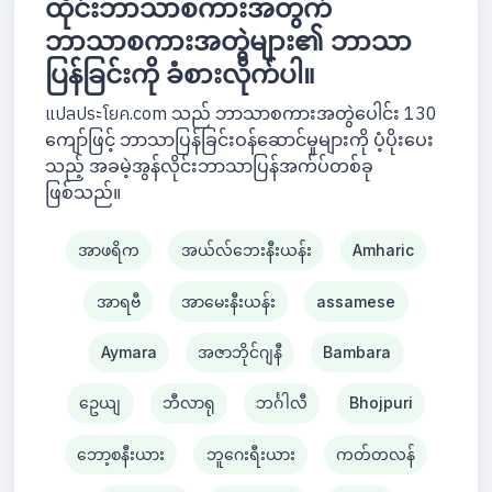
ထိုင်းဘာသာစကားအတွက်
ဘာသာစကားအတွဲများ၏ ဘာသာ
ပြန်ခြင်းကို ခံစားလိုက်ပါ။
แปลประโยค.com သည် ဘာသာစကားအတွဲပေါင်း 130
ကျော်ဖြင့် ဘာသာပြန်ခြင်းဝန်ဆောင်မှုများကို ပံ့ပိုးပေး
သည့် အခမဲ့အွန်လိုင်းဘာသာပြန်အက်ပ်တစ်ခု
ဖြစ်သည်။
အာဖရိက
အယ်လ်ဘေးနီးယန်း
Amharic
အာရဗီ
အာမေးနီးယန်း
assamese
Aymara
အဇာဘိုင်ဂျနီ
Bambara
ဥေယျ
ဘီလာရု
ဘင်္ဂါလီ
Bhojpuri
ဘော့စနီးယား
ဘူဂေးရီးယား
ကတ်တလန်