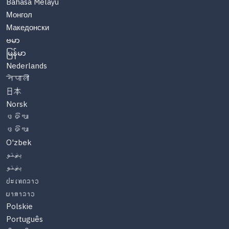
Bahasa Melayu
Монгол
Македонски
ဗမာ
မြန်မာ
Nederlands
नेपाली
日本
Norsk
ଓଡିଆ
ଓଡିଆ
O'zbek
پښتو
پښتو
ປະເທດລາວ
ພາສາລາວ
Polskie
Português