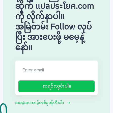
ဆိုက် แปลประโยค.com
ကို လိုက်နာပါ။
အမြဲတမ်း Follow လုပ်
ပြီး အားပေးဖို့ မမေ့နဲ့
နော်။
Enter email
စာရင်းသွင်းပါ။
အခမဲ့အကောင့်တစ်ခုဖန်တီးပါ။