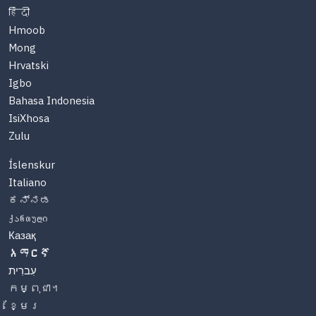
हिंदी
Hmoob
Mong
Hrvatski
Igbo
Bahasa Indonesia
IsiXhosa
Zulu
Íslenskur
Italiano
ಕನ್ನಡ
ქართული
Казақ
አማርኛ
עִברִית
កម្ពុជា។
ខ្មែរ