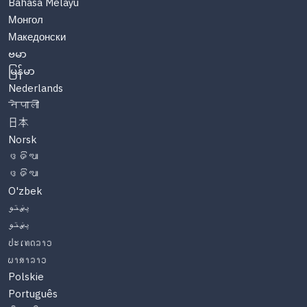
Bahasa Melayu
Монгол
Македонски
ဗမာ
မြန်မာ
Nederlands
नेपाली
日本
Norsk
ଓଡିଆ
ଓଡିଆ
O'zbek
پښتو
پښتو
ປະເທດລາວ
ພາສາລາວ
Polskie
Português