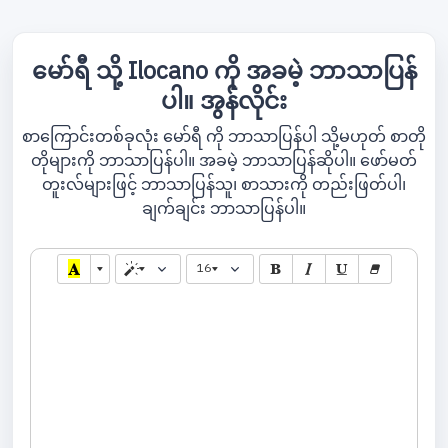
မော်ရီ သို့ Ilocano ကို အခမဲ့ ဘာသာပြန်
ပါ။ အွန်လိုင်း
စာကြောင်းတစ်ခုလုံး မော်ရီ ကို ဘာသာပြန်ပါ သို့မဟုတ် စာတို
တိုများကို ဘာသာပြန်ပါ။ အခမဲ့ ဘာသာပြန်ဆိုပါ။ ဖော်မတ်
တူးလ်များဖြင့် ဘာသာပြန်သူ၊ စာသားကို တည်းဖြတ်ပါ၊
ချက်ချင်း ဘာသာပြန်ပါ။
16