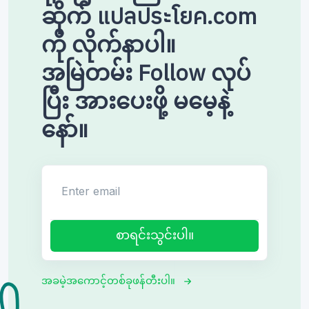
ဆိုက် แปลประโยค.com
ကို လိုက်နာပါ။
အမြဲတမ်း Follow လုပ်
ပြီး အားပေးဖို့ မမေ့နဲ့
နော်။
Enter email
စာရင်းသွင်းပါ။
အခမဲ့အကောင့်တစ်ခုဖန်တီးပါ။