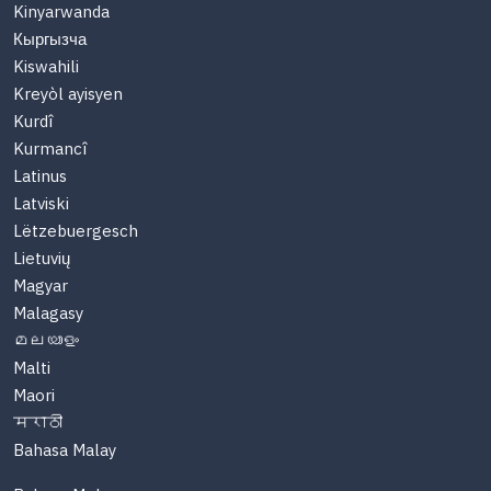
Kinyarwanda
Кыргызча
Kiswahili
Kreyòl ayisyen
Kurdî
Kurmancî
Latinus
Latviski
Lëtzebuergesch
Lietuvių
Magyar
Malagasy
മലയാളം
Malti
Maori
मराठी
Bahasa Malay