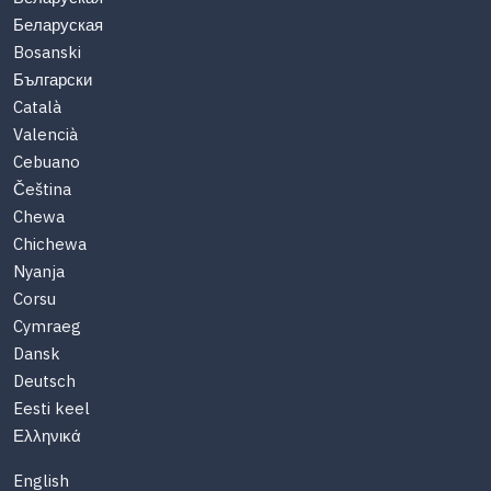
Беларуская
Bosanski
Български
Català
Valencià
Cebuano
Čeština
Chewa
Chichewa
Nyanja
Corsu
Cymraeg
Dansk
Deutsch
Eesti keel
Ελληνικά
English