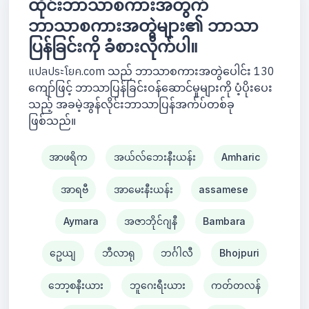
ထိုင်းဘာသာစကားအတွက်
ဘာသာစကားအတွဲများ၏ ဘာသာ
ပြန်ခြင်းကို ခံစားလိုက်ပါ။
แปลประโยค.com သည် ဘာသာစကားအတွဲပေါင်း 130
ကျော်ဖြင့် ဘာသာပြန်ခြင်းဝန်ဆောင်မှုများကို ပံ့ပိုးပေး
သည့် အခမဲ့အွန်လိုင်းဘာသာပြန်အက်ပ်တစ်ခု
ဖြစ်သည်။
အာဖရိက
အယ်လ်ဘေးနီးယန်း
Amharic
အာရဗီ
အာမေးနီးယန်း
assamese
Aymara
အဇာဘိုင်ဂျနီ
Bambara
ဥေယျ
ဘီလာရု
ဘင်္ဂါလီ
Bhojpuri
ဘော့စနီးယား
ဘူဂေးရီးယား
ကတ်တလန်