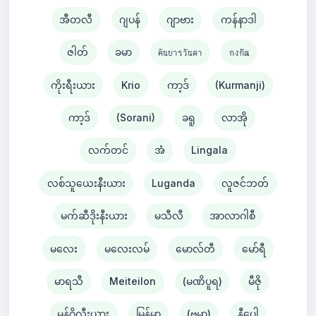
အီတလီ
ဂျပန်
ဂျာဗား
ကန်နာဒါ
ဇါတ်
ခမာ
คินยารวันดา
กงกัณ
ကိုးရီးယား
Krio
ကာ့ဒ်
(Kurmanji)
ကာ့ဒ်
(Sorani)
ခရူ
လာအို
လက်တင်
အံ
Lingala
လစ်သူယေးနီးယား
Luganda
လူဇင်ဘတ်
မက်ဆီဒိုးနီးယား
မသီလီ
အာလာဂါစီ
မလေး
မလေးလမ်
မောလ်တီ
မော်ရီ
မာရသီ
Meiteilon
(မဏိပူရ)
မီဇို
မွန်ဂိုလီးယား
မြန်မာ
(ဗမာ)
နီပေါ