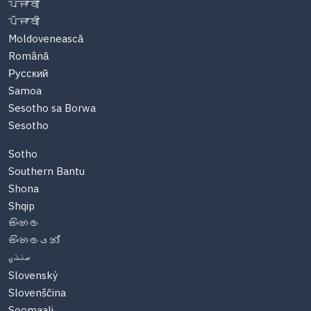
ਪੰਜਾਬੀ
ਪੰਜਾਬੀ
Moldovenească
Română
Русский
Samoa
Sesotho sa Borwa
Sesotho
Sotho
Southern Bantu
Shona
Shqip
සිංහල
සිංහලයන්
سنڌي
Slovenský
Slovenščina
Soomaali