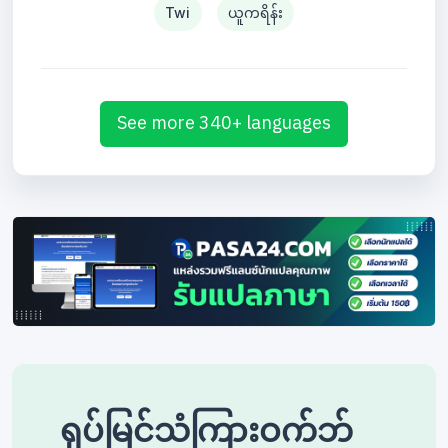
Twi
ယူကရိန်း
See more 340+ languages
ရုပ်မြင်သံကြားဝက်ဘ်