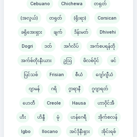
Cebuano
Chichewa
တရုတ်
(အလွယ်)
တရုတ်
(ရိုးရာ)
Corsican
ခရိုအေးရှား
ချက်
ဒိန်းမတ်
Dhivehi
Dogri
ဒတ်
အင်္ဂလိပ်
အက်စပရန်တို
အက်စ်တိုးနီးယား
ဥသြ
ဖိလစ်ပိုင်
ဖင်
ပြင်သစ်
Frisian
စီယံ ​​
ဂျော်ဂျီယံ
ဂျာမန်
ဂရိ
ဂွာရာနီ
ဂူဂျာရတ်
ဟေတီ
Creole
Hausa
ဟာဝိုင်အီ
ဟီး
ဟိန္ဒီ
မုံ
ဟန်ဂေရီ
အိုက်စလန်
Igbo
Ilocano
အင်ဒိုနီးရှား
အိုင်းရစ်