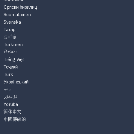
Српски ћирилиц
Suomalainen
Svenska
Татар
தமிழ்
Türkmen
తెలుగు
Tiếng Việt
Тоҷикӣ
Türk
Український
اردو
ئۇيغۇر
Yoruba
简体中文
中國傳統的