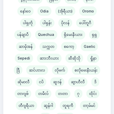
နော်ဝေ
Odia
(အိုရီယာ)
Oromo
ပါရှတို
ပါရှန်း
ပိုလန်
ပေါ်တူဂီ
ပန်ချာပီ
Quechua
ရိုမေးနီးယား
ရုရှ
ဆာမိုအန်
သက္ကတ
စကော့
Gaelic
Sepedi
ဆားဘီးယား
ဆီဆိုသို
ရှိုနာ
ဒြီ
ဆင်ဟာလ
လိုဗက်
စလိုဗေးနီးယန်း
ဆိုမာလီ
ငပိ
ဆူဒန်
ဆွာဟီလီ
ဒိ
တာဂျစ်
တမီလ်
တတာ
ဂု
ထိုင်း
တီဂျရီယာ
ဆွန်ဂါ
တူရကီ
တာ့ခ်မင်