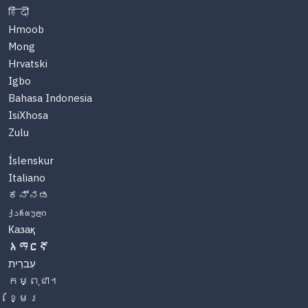
हिंदी
Hmoob
Mong
Hrvatski
Igbo
Bahasa Indonesia
IsiXhosa
Zulu
Íslenskur
Italiano
ಕನ್ನಡ
ქართული
Казақ
አማርኛ
עִברִית
កម្ពុជា។
ខ្មែរ