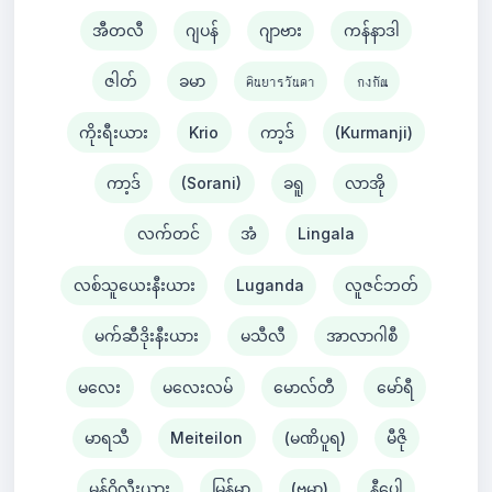
အီတလီ
ဂျပန်
ဂျာဗား
ကန်နာဒါ
ဇါတ်
ခမာ
คินยารวันดา
กงกัณ
ကိုးရီးယား
Krio
ကာ့ဒ်
(Kurmanji)
ကာ့ဒ်
(Sorani)
ခရူ
လာအို
လက်တင်
အံ
Lingala
လစ်သူယေးနီးယား
Luganda
လူဇင်ဘတ်
မက်ဆီဒိုးနီးယား
မသီလီ
အာလာဂါစီ
မလေး
မလေးလမ်
မောလ်တီ
မော်ရီ
မာရသီ
Meiteilon
(မဏိပူရ)
မီဇို
မွန်ဂိုလီးယား
မြန်မာ
(ဗမာ)
နီပေါ