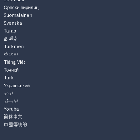
Српски ћирилиц
Suomalainen
Svenska
Татар
தமிழ்
Türkmen
తెలుగు
Tiếng Việt
Тоҷикӣ
Türk
Український
اردو
ئۇيغۇر
Yoruba
简体中文
中國傳統的