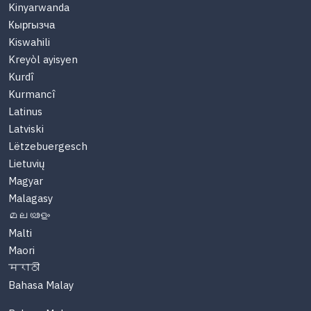
Kinyarwanda
Кыргызча
Kiswahili
Kreyòl ayisyen
Kurdî
Kurmancî
Latinus
Latviski
Lëtzebuergesch
Lietuvių
Magyar
Malagasy
മലയാളം
Malti
Maori
मराठी
Bahasa Malay