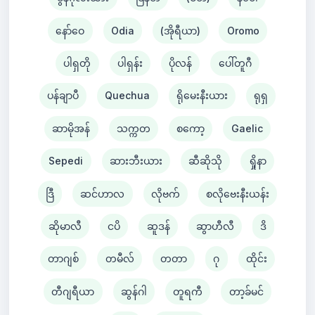
နော်ဝေ
Odia
(အိုရီယာ)
Oromo
ပါရှတို
ပါရှန်း
ပိုလန်
ပေါ်တူဂီ
ပန်ချာပီ
Quechua
ရိုမေးနီးယား
ရုရှ
ဆာမိုအန်
သက္ကတ
စကော့
Gaelic
Sepedi
ဆားဘီးယား
ဆီဆိုသို
ရှိုနာ
ဒြီ
ဆင်ဟာလ
လိုဗက်
စလိုဗေးနီးယန်း
ဆိုမာလီ
ငပိ
ဆူဒန်
ဆွာဟီလီ
ဒိ
တာဂျစ်
တမီလ်
တတာ
ဂု
ထိုင်း
တီဂျရီယာ
ဆွန်ဂါ
တူရကီ
တာ့ခ်မင်