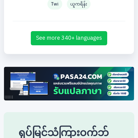
Twi
ယူကရိန်း
See more 340+ languages
ရုပ်မြင်သံကြားဝက်ဘ်