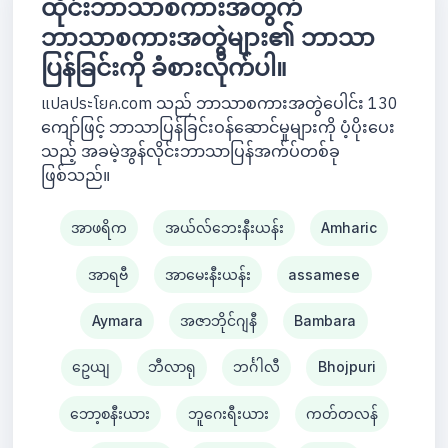
ထိုင်းဘာသာစကားအတွက်
ဘာသာစကားအတွဲများ၏ ဘာသာ
ပြန်ခြင်းကို ခံစားလိုက်ပါ။
แปลประโยค.com သည် ဘာသာစကားအတွဲပေါင်း 130
ကျော်ဖြင့် ဘာသာပြန်ခြင်းဝန်ဆောင်မှုများကို ပံ့ပိုးပေး
သည့် အခမဲ့အွန်လိုင်းဘာသာပြန်အက်ပ်တစ်ခု
ဖြစ်သည်။
အာဖရိက
အယ်လ်ဘေးနီးယန်း
Amharic
အာရဗီ
အာမေးနီးယန်း
assamese
Aymara
အဇာဘိုင်ဂျနီ
Bambara
ဥေယျ
ဘီလာရု
ဘင်္ဂါလီ
Bhojpuri
ဘော့စနီးယား
ဘူဂေးရီးယား
ကတ်တလန်