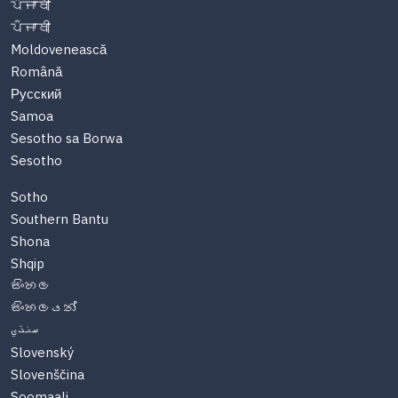
ਪੰਜਾਬੀ
ਪੰਜਾਬੀ
Moldovenească
Română
Русский
Samoa
Sesotho sa Borwa
Sesotho
Sotho
Southern Bantu
Shona
Shqip
සිංහල
සිංහලයන්
سنڌي
Slovenský
Slovenščina
Soomaali