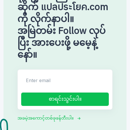
ဆိုက် แปลประโยค.com
ကို လိုက်နာပါ။
အမြဲတမ်း Follow လုပ်
ပြီး အားပေးဖို့ မမေ့နဲ့
နော်။
Enter email
စာရင်းသွင်းပါ။
အခမဲ့အကောင့်တစ်ခုဖန်တီးပါ။