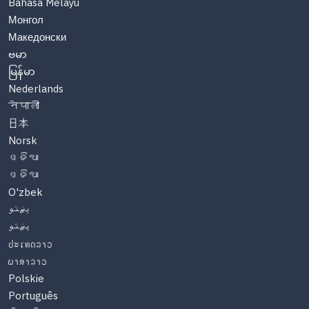
Bahasa Melayu
Монгол
Македонски
ဗမာ
မြန်မာ
Nederlands
नेपाली
日本
Norsk
ଓଡିଆ
ଓଡିଆ
O'zbek
پښتو
پښتو
ປະເທດລາວ
ພາສາລາວ
Polskie
Português