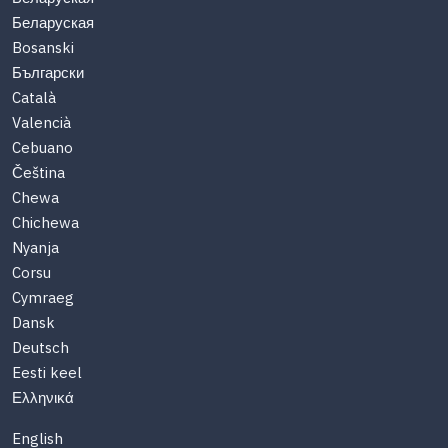
Беларуская
Bosanski
Български
Català
Valencià
Cebuano
Čeština
Chewa
Chichewa
Nyanja
Corsu
Cymraeg
Dansk
Deutsch
Eesti keel
Ελληνικά
English