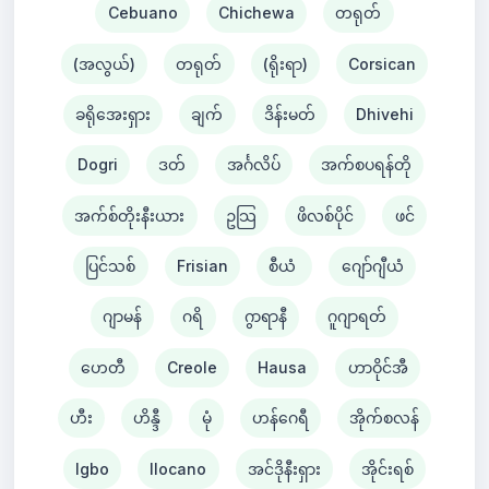
Cebuano
Chichewa
တရုတ်
(အလွယ်)
တရုတ်
(ရိုးရာ)
Corsican
ခရိုအေးရှား
ချက်
ဒိန်းမတ်
Dhivehi
Dogri
ဒတ်
အင်္ဂလိပ်
အက်စပရန်တို
အက်စ်တိုးနီးယား
ဥသြ
ဖိလစ်ပိုင်
ဖင်
ပြင်သစ်
Frisian
စီယံ ​​
ဂျော်ဂျီယံ
ဂျာမန်
ဂရိ
ဂွာရာနီ
ဂူဂျာရတ်
ဟေတီ
Creole
Hausa
ဟာဝိုင်အီ
ဟီး
ဟိန္ဒီ
မုံ
ဟန်ဂေရီ
အိုက်စလန်
Igbo
Ilocano
အင်ဒိုနီးရှား
အိုင်းရစ်