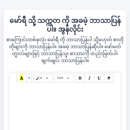
မော်ရီ သို့ သက္ကတ ကို အခမဲ့ ဘာသာပြန်
ပါ။ အွန်လိုင်း
စာကြောင်းတစ်ခုလုံး မော်ရီ ကို ဘာသာပြန်ပါ သို့မဟုတ် စာတို
တိုများကို ဘာသာပြန်ပါ။ အခမဲ့ ဘာသာပြန်ဆိုပါ။ ဖော်မတ်
တူးလ်များဖြင့် ဘာသာပြန်သူ၊ စာသားကို တည်းဖြတ်ပါ၊
ချက်ချင်း ဘာသာပြန်ပါ။
16