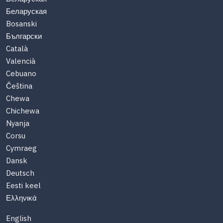
Беларуская
Bosanski
Български
Català
Valencià
Cebuano
Čeština
Chewa
Chichewa
Nyanja
Corsu
Cymraeg
Dansk
Deutsch
Eesti keel
Ελληνικά
English