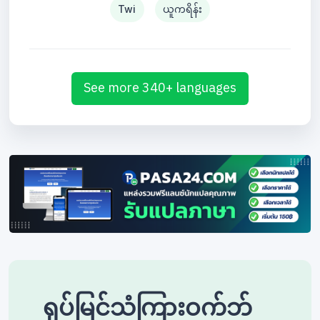
Twi
ယူကရိန်း
See more 340+ languages
ရုပ်မြင်သံကြားဝက်ဘ်