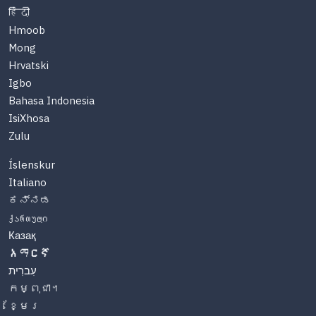
हिंदी
Hmoob
Mong
Hrvatski
Igbo
Bahasa Indonesia
IsiXhosa
Zulu
Íslenskur
Italiano
ಕನ್ನಡ
ქართული
Казақ
አማርኛ
עִברִית
កម្ពុជា។
ខ្មែរ