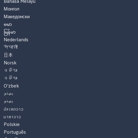
Bahasa Melayu
Монгол
Македонски
ဗမာ
မြန်မာ
Nederlands
नेपाली
日本
Norsk
ଓଡିଆ
ଓଡିଆ
O'zbek
پښتو
پښتو
ປະເທດລາວ
ພາສາລາວ
Polskie
Português