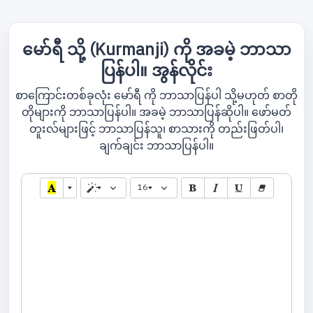
မော်ရီ သို့ (Kurmanji) ကို အခမဲ့ ဘာသာ
ပြန်ပါ။ အွန်လိုင်း
စာကြောင်းတစ်ခုလုံး မော်ရီ ကို ဘာသာပြန်ပါ သို့မဟုတ် စာတို
တိုများကို ဘာသာပြန်ပါ။ အခမဲ့ ဘာသာပြန်ဆိုပါ။ ဖော်မတ်
တူးလ်များဖြင့် ဘာသာပြန်သူ၊ စာသားကို တည်းဖြတ်ပါ၊
ချက်ချင်း ဘာသာပြန်ပါ။
16