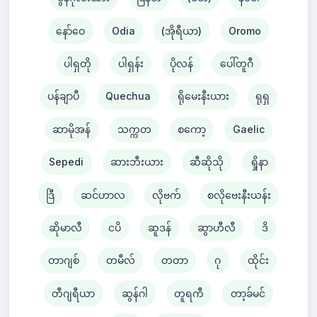
နော်ဝေ
Odia
(အိုရီယာ)
Oromo
ပါရှတို
ပါရှန်း
ပိုလန်
ပေါ်တူဂီ
ပန်ချာပီ
Quechua
ရိုမေးနီးယား
ရုရှ
ဆာမိုအန်
သက္ကတ
စကော့
Gaelic
Sepedi
ဆားဘီးယား
ဆီဆိုသို
ရှိုနာ
ဒြီ
ဆင်ဟာလ
လိုဗက်
စလိုဗေးနီးယန်း
ဆိုမာလီ
ငပိ
ဆူဒန်
ဆွာဟီလီ
ဒိ
တာဂျစ်
တမီလ်
တတာ
ဂု
ထိုင်း
တီဂျရီယာ
ဆွန်ဂါ
တူရကီ
တာ့ခ်မင်