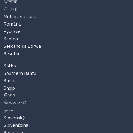
ਪੰਜਾਬੀ
ਪੰਜਾਬੀ
Moldovenească
Română
Русский
Samoa
Sesotho sa Borwa
Sesotho
Sotho
Southern Bantu
Shona
Shqip
සිංහල
සිංහලයන්
سنڌي
Slovenský
Slovenščina
Soomaali