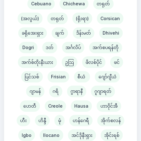
Cebuano
Chichewa
တရုတ်
(အလွယ်)
တရုတ်
(ရိုးရာ)
Corsican
ခရိုအေးရှား
ချက်
ဒိန်းမတ်
Dhivehi
Dogri
ဒတ်
အင်္ဂလိပ်
အက်စပရန်တို
အက်စ်တိုးနီးယား
ဥသြ
ဖိလစ်ပိုင်
ဖင်
ပြင်သစ်
Frisian
စီယံ ​​
ဂျော်ဂျီယံ
ဂျာမန်
ဂရိ
ဂွာရာနီ
ဂူဂျာရတ်
ဟေတီ
Creole
Hausa
ဟာဝိုင်အီ
ဟီး
ဟိန္ဒီ
မုံ
ဟန်ဂေရီ
အိုက်စလန်
Igbo
Ilocano
အင်ဒိုနီးရှား
အိုင်းရစ်