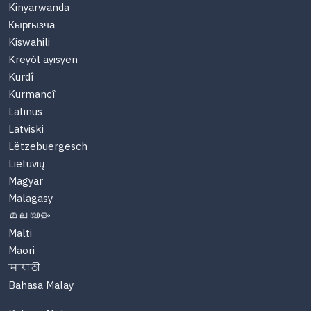
Kinyarwanda
Кыргызча
Kiswahili
Kreyòl ayisyen
Kurdî
Kurmancî
Latinus
Latviski
Lëtzebuergesch
Lietuvių
Magyar
Malagasy
മലയാളം
Malti
Maori
मराठी
Bahasa Malay