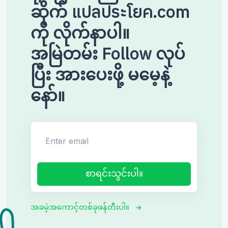
ဆိုက် แปลประโยค.com
ကို လိုက်နာပါ။
အမြဲတမ်း Follow လုပ်
ပြီး အားပေးဖို့ မမေ့နဲ့
နော်။
Enter email
စာရင်းသွင်းပါ။
အခမဲ့အကောင့်တစ်ခုဖန်တီးပါ။