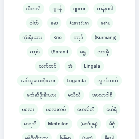
အီတလီ
ဂျပန်
ဂျာဗား
ကန်နာဒါ
ဇါတ်
ခမာ
คินยารวันดา
กงกัณ
ကိုးရီးယား
Krio
ကာ့ဒ်
(Kurmanji)
ကာ့ဒ်
(Sorani)
ခရူ
လာအို
လက်တင်
အံ
Lingala
လစ်သူယေးနီးယား
Luganda
လူဇင်ဘတ်
မက်ဆီဒိုးနီးယား
မသီလီ
အာလာဂါစီ
မလေး
မလေးလမ်
မောလ်တီ
မော်ရီ
မာရသီ
Meiteilon
(မဏိပူရ)
မီဇို
မွန်ဂိုလီးယား
မြန်မာ
(ဗမာ)
နီပေါ