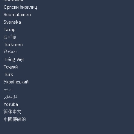
Српски ћирилиц
Suomalainen
Svenska
Татар
தமிழ்
Türkmen
తెలుగు
Tiếng Việt
Тоҷикӣ
Türk
Український
اردو
ئۇيغۇر
Yoruba
简体中文
中國傳統的