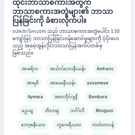
ထိုင်းဘာသာစကားအတွက်
ဘာသာစကားအတွဲများ၏ ဘာသာ
ပြန်ခြင်းကို ခံစားလိုက်ပါ။
แปลประโยค.com သည် ဘာသာစကားအတွဲပေါင်း 130
ကျော်ဖြင့် ဘာသာပြန်ခြင်းဝန်ဆောင်မှုများကို ပံ့ပိုးပေး
သည့် အခမဲ့အွန်လိုင်းဘာသာပြန်အက်ပ်တစ်ခု
ဖြစ်သည်။
အာဖရိက
အယ်လ်ဘေးနီးယန်း
Amharic
အာရဗီ
အာမေးနီးယန်း
assamese
Aymara
အဇာဘိုင်ဂျနီ
Bambara
ဥေယျ
ဘီလာရု
ဘင်္ဂါလီ
Bhojpuri
ဘော့စနီးယား
ဘူဂေးရီးယား
ကတ်တလန်