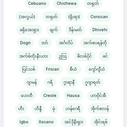
Cebuano
Chichewa
တရုတ်
(အလွယ်)
တရုတ်
(ရိုးရာ)
Corsican
ခရိုအေးရှား
ချက်
ဒိန်းမတ်
Dhivehi
Dogri
ဒတ်
အင်္ဂလိပ်
အက်စပရန်တို
အက်စ်တိုးနီးယား
ဥသြ
ဖိလစ်ပိုင်
ဖင်
ပြင်သစ်
Frisian
စီယံ ​​
ဂျော်ဂျီယံ
ဂျာမန်
ဂရိ
ဂွာရာနီ
ဂူဂျာရတ်
ဟေတီ
Creole
Hausa
ဟာဝိုင်အီ
ဟီး
ဟိန္ဒီ
မုံ
ဟန်ဂေရီ
အိုက်စလန်
Igbo
Ilocano
အင်ဒိုနီးရှား
အိုင်းရစ်