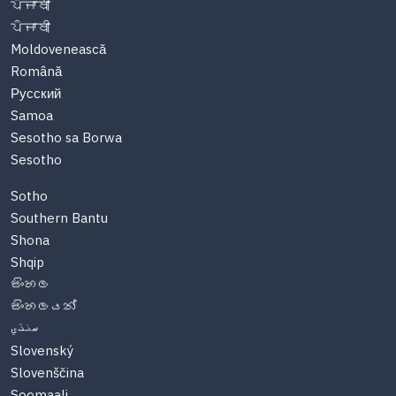
ਪੰਜਾਬੀ
ਪੰਜਾਬੀ
Moldovenească
Română
Русский
Samoa
Sesotho sa Borwa
Sesotho
Sotho
Southern Bantu
Shona
Shqip
සිංහල
සිංහලයන්
سنڌي
Slovenský
Slovenščina
Soomaali