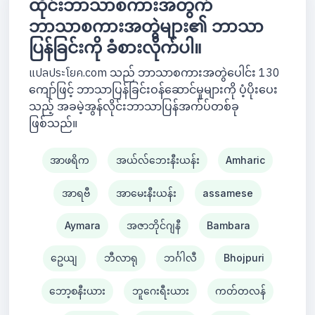
ထိုင်းဘာသာစကားအတွက်
ဘာသာစကားအတွဲများ၏ ဘာသာ
ပြန်ခြင်းကို ခံစားလိုက်ပါ။
แปลประโยค.com သည် ဘာသာစကားအတွဲပေါင်း 130
ကျော်ဖြင့် ဘာသာပြန်ခြင်းဝန်ဆောင်မှုများကို ပံ့ပိုးပေး
သည့် အခမဲ့အွန်လိုင်းဘာသာပြန်အက်ပ်တစ်ခု
ဖြစ်သည်။
အာဖရိက
အယ်လ်ဘေးနီးယန်း
Amharic
အာရဗီ
အာမေးနီးယန်း
assamese
Aymara
အဇာဘိုင်ဂျနီ
Bambara
ဥေယျ
ဘီလာရု
ဘင်္ဂါလီ
Bhojpuri
ဘော့စနီးယား
ဘူဂေးရီးယား
ကတ်တလန်