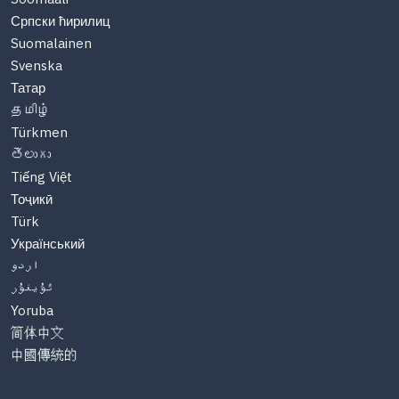
Српски ћирилиц
Suomalainen
Svenska
Татар
தமிழ்
Türkmen
తెలుగు
Tiếng Việt
Тоҷикӣ
Türk
Український
اردو
ئۇيغۇر
Yoruba
简体中文
中國傳統的