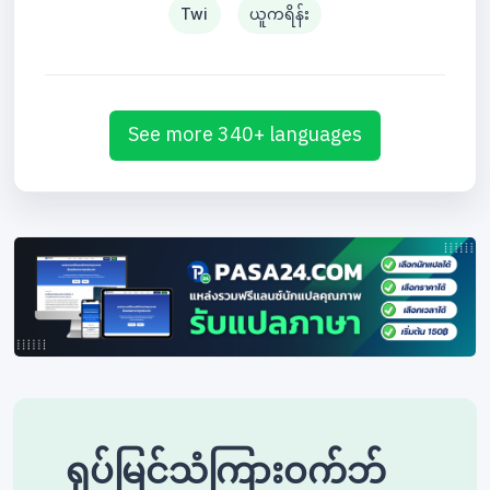
Twi
ယူကရိန်း
See more 340+ languages
ရုပ်မြင်သံကြားဝက်ဘ်