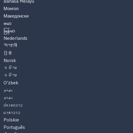
Bahasa Melayu
Монгол
Македонски
ဗမာ
မြန်မာ
Nederlands
नेपाली
日本
Norsk
ଓଡିଆ
ଓଡିଆ
O'zbek
پښتو
پښتو
ປະເທດລາວ
ພາສາລາວ
Polskie
Português