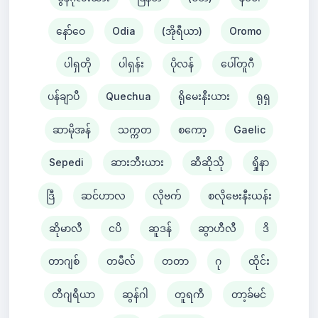
နော်ဝေ
Odia
(အိုရီယာ)
Oromo
ပါရှတို
ပါရှန်း
ပိုလန်
ပေါ်တူဂီ
ပန်ချာပီ
Quechua
ရိုမေးနီးယား
ရုရှ
ဆာမိုအန်
သက္ကတ
စကော့
Gaelic
Sepedi
ဆားဘီးယား
ဆီဆိုသို
ရှိုနာ
ဒြီ
ဆင်ဟာလ
လိုဗက်
စလိုဗေးနီးယန်း
ဆိုမာလီ
ငပိ
ဆူဒန်
ဆွာဟီလီ
ဒိ
တာဂျစ်
တမီလ်
တတာ
ဂု
ထိုင်း
တီဂျရီယာ
ဆွန်ဂါ
တူရကီ
တာ့ခ်မင်