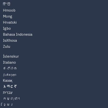
हिंदी
Hmoob
Mong
Hrvatski
Igbo
Bahasa Indonesia
IsiXhosa
Zulu
Íslenskur
Italiano
ಕನ್ನಡ
ქართული
Казақ
አማርኛ
עִברִית
កម្ពុជា។
ខ្មែរ