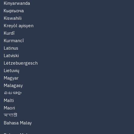
Kinyarwanda
Кыргызча
Kiswahili
Kreyòl ayisyen
Kurdî
Kurmancî
Latinus
Latviski
Lëtzebuergesch
Lietuvių
Magyar
Malagasy
മലയാളം
Malti
Maori
मराठी
Bahasa Malay