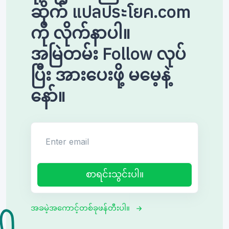
ဆိုက် แปลประโยค.com
ကို လိုက်နာပါ။
အမြဲတမ်း Follow လုပ်
ပြီး အားပေးဖို့ မမေ့နဲ့
နော်။
Enter email
စာရင်းသွင်းပါ။
အခမဲ့အကောင့်တစ်ခုဖန်တီးပါ။