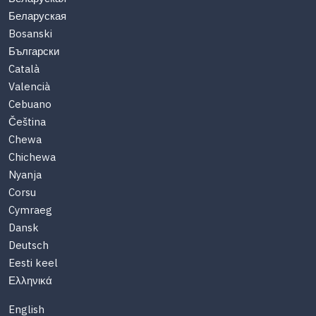
Беларуская
Bosanski
Български
Català
Valencià
Cebuano
Čeština
Chewa
Chichewa
Nyanja
Corsu
Cymraeg
Dansk
Deutsch
Eesti keel
Ελληνικά
English