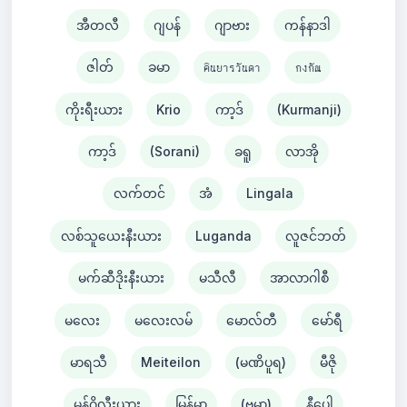
အီတလီ
ဂျပန်
ဂျာဗား
ကန်နာဒါ
ဇါတ်
ခမာ
คินยารวันดา
กงกัณ
ကိုးရီးယား
Krio
ကာ့ဒ်
(Kurmanji)
ကာ့ဒ်
(Sorani)
ခရူ
လာအို
လက်တင်
အံ
Lingala
လစ်သူယေးနီးယား
Luganda
လူဇင်ဘတ်
မက်ဆီဒိုးနီးယား
မသီလီ
အာလာဂါစီ
မလေး
မလေးလမ်
မောလ်တီ
မော်ရီ
မာရသီ
Meiteilon
(မဏိပူရ)
မီဇို
မွန်ဂိုလီးယား
မြန်မာ
(ဗမာ)
နီပေါ