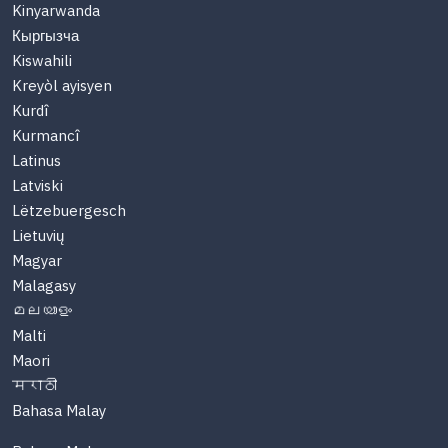
Kinyarwanda
Кыргызча
Kiswahili
Kreyòl ayisyen
Kurdî
Kurmancî
Latinus
Latviski
Lëtzebuergesch
Lietuvių
Magyar
Malagasy
മലയാളം
Malti
Maori
मराठी
Bahasa Malay