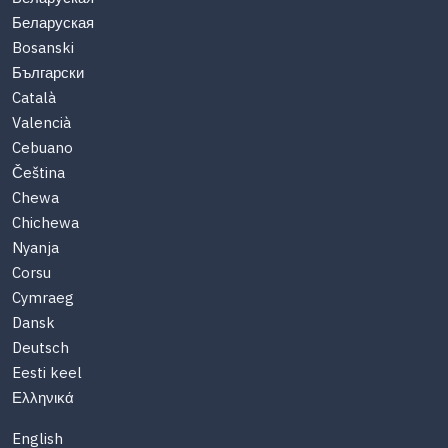
Беларуская
Bosanski
Български
Català
Valencià
Cebuano
Čeština
Chewa
Chichewa
Nyanja
Corsu
Cymraeg
Dansk
Deutsch
Eesti keel
Ελληνικά
English