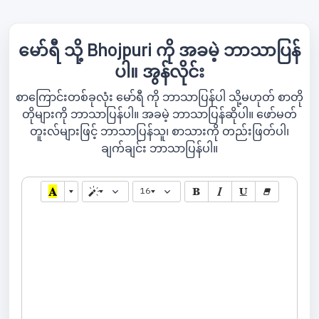
မော်ရီ သို့ Bhojpuri ကို အခမဲ့ ဘာသာပြန်
ပါ။ အွန်လိုင်း
စာကြောင်းတစ်ခုလုံး မော်ရီ ကို ဘာသာပြန်ပါ သို့မဟုတ် စာတို
တိုများကို ဘာသာပြန်ပါ။ အခမဲ့ ဘာသာပြန်ဆိုပါ။ ဖော်မတ်
တူးလ်များဖြင့် ဘာသာပြန်သူ၊ စာသားကို တည်းဖြတ်ပါ၊
ချက်ချင်း ဘာသာပြန်ပါ။
16