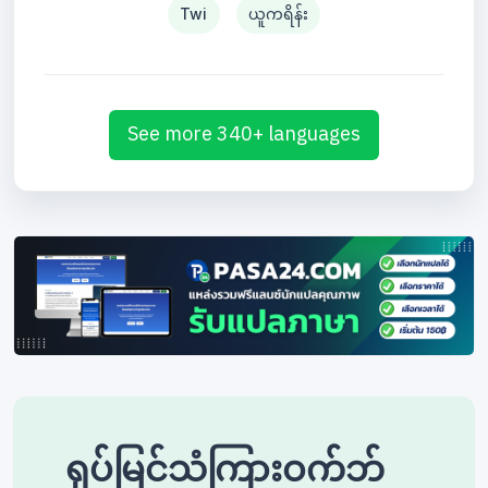
Twi
ယူကရိန်း
See more 340+ languages
ရုပ်မြင်သံကြားဝက်ဘ်