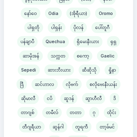
နော်ဝေ
Odia
(အိုရီယာ)
Oromo
ပါရှတို
ပါရှန်း
ပိုလန်
ပေါ်တူဂီ
ပန်ချာပီ
Quechua
ရိုမေးနီးယား
ရုရှ
ဆာမိုအန်
သက္ကတ
စကော့
Gaelic
Sepedi
ဆားဘီးယား
ဆီဆိုသို
ရှိုနာ
ဒြီ
ဆင်ဟာလ
လိုဗက်
စလိုဗေးနီးယန်း
ဆိုမာလီ
ငပိ
ဆူဒန်
ဆွာဟီလီ
ဒိ
တာဂျစ်
တမီလ်
တတာ
ဂု
ထိုင်း
တီဂျရီယာ
ဆွန်ဂါ
တူရကီ
တာ့ခ်မင်