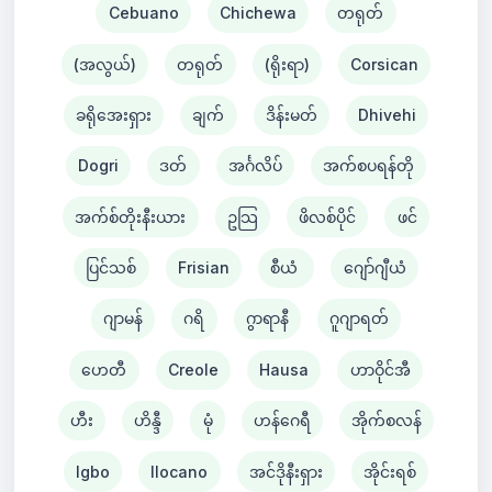
Cebuano
Chichewa
တရုတ်
(အလွယ်)
တရုတ်
(ရိုးရာ)
Corsican
ခရိုအေးရှား
ချက်
ဒိန်းမတ်
Dhivehi
Dogri
ဒတ်
အင်္ဂလိပ်
အက်စပရန်တို
အက်စ်တိုးနီးယား
ဥသြ
ဖိလစ်ပိုင်
ဖင်
ပြင်သစ်
Frisian
စီယံ ​​
ဂျော်ဂျီယံ
ဂျာမန်
ဂရိ
ဂွာရာနီ
ဂူဂျာရတ်
ဟေတီ
Creole
Hausa
ဟာဝိုင်အီ
ဟီး
ဟိန္ဒီ
မုံ
ဟန်ဂေရီ
အိုက်စလန်
Igbo
Ilocano
အင်ဒိုနီးရှား
အိုင်းရစ်