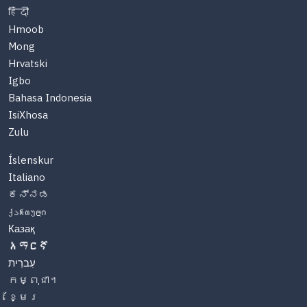
हिंदी
Hmoob
Mong
Hrvatski
Igbo
Bahasa Indonesia
IsiXhosa
Zulu
Íslenskur
Italiano
ಕನ್ನಡ
ქართული
Казақ
አማርኛ
עִברִית
កម្ពុជា។
ខ្មែរ