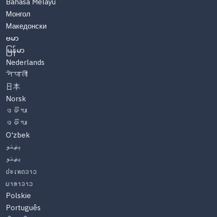
Bahasa Melayu
Монгол
Македонски
ဗမာ
မြန်မာ
Nederlands
नेपाली
日本
Norsk
ଓଡିଆ
ଓଡିଆ
O'zbek
پښتو
پښتو
ປະເທດລາວ
ພາສາລາວ
Polskie
Português