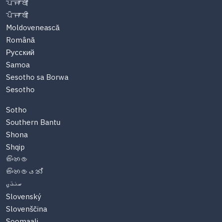
ਪੰਜਾਬੀ
ਪੰਜਾਬੀ
Moldovenească
Română
Русский
Samoa
Sesotho sa Borwa
Sesotho
Sotho
Southern Bantu
Shona
Shqip
සිංහල
සිංහලයන්
سنڌي
Slovenský
Slovenščina
Soomaali