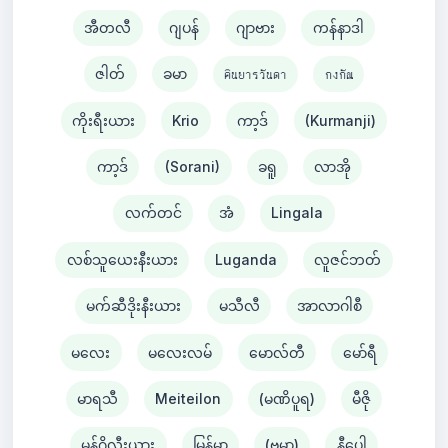
အီတလီ
ဂျပန်
ဂျာဗား
ကန်နာဒါ
ဇါတ်
ခမာ
คินยารวันดา
กงกัณ
ကိုးရီးယား
Krio
ကာ့ဒ်
(Kurmanji)
ကာ့ဒ်
(Sorani)
ခရူ
လာအို
လက်တင်
အံ
Lingala
လစ်သူယေးနီးယား
Luganda
လူဇင်ဘတ်
မက်ဆီဒိုးနီးယား
မသီလီ
အာလာဂါစီ
မလေး
မလေးလမ်
မောလ်တီ
မော်ရီ
မာရသီ
Meiteilon
(မဏိပူရ)
မီဇို
မွန်ဂိုလီးယား
မြန်မာ
(ဗမာ)
နီပေါ