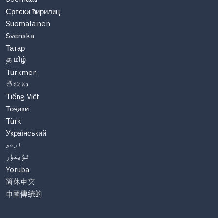
Српски ћирилиц
Suomalainen
Svenska
Татар
தமிழ்
Türkmen
తెలుగు
Tiếng Việt
Тоҷикӣ
Türk
Український
اردو
ئۇيغۇر
Yoruba
简体中文
中國傳統的