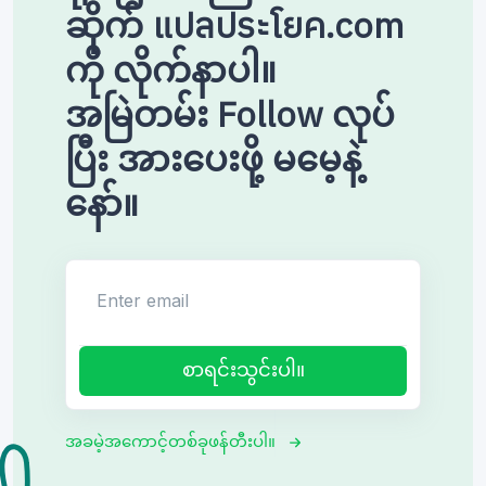
ဆိုက် แปลประโยค.com
ကို လိုက်နာပါ။
အမြဲတမ်း Follow လုပ်
ပြီး အားပေးဖို့ မမေ့နဲ့
နော်။
Enter email
စာရင်းသွင်းပါ။
အခမဲ့အကောင့်တစ်ခုဖန်တီးပါ။