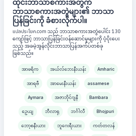
ထိုင်းဘာသာစကားအတွက်
ဘာသာစကားအတွဲများ၏ ဘာသာ
ပြန်ခြင်းကို ခံစားလိုက်ပါ။
แปลประโยค.com သည် ဘာသာစကားအတွဲပေါင်း 130
ကျော်ဖြင့် ဘာသာပြန်ခြင်းဝန်ဆောင်မှုများကို ပံ့ပိုးပေး
သည့် အခမဲ့အွန်လိုင်းဘာသာပြန်အက်ပ်တစ်ခု
ဖြစ်သည်။
အာဖရိက
အယ်လ်ဘေးနီးယန်း
Amharic
အာရဗီ
အာမေးနီးယန်း
assamese
Aymara
အဇာဘိုင်ဂျနီ
Bambara
ဥေယျ
ဘီလာရု
ဘင်္ဂါလီ
Bhojpuri
ဘော့စနီးယား
ဘူဂေးရီးယား
ကတ်တလန်