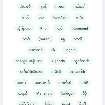
အီတလီ
ဂျပန်
ဂျာဗား
ကန်နာဒါ
ဇါတ်
ခမာ
คินยารวันดา
กงกัณ
ကိုးရီးယား
Krio
ကာ့ဒ်
(Kurmanji)
ကာ့ဒ်
(Sorani)
ခရူ
လာအို
လက်တင်
အံ
Lingala
လစ်သူယေးနီးယား
Luganda
လူဇင်ဘတ်
မက်ဆီဒိုးနီးယား
မသီလီ
အာလာဂါစီ
မလေး
မလေးလမ်
မောလ်တီ
မော်ရီ
မာရသီ
Meiteilon
(မဏိပူရ)
မီဇို
မွန်ဂိုလီးယား
မြန်မာ
(ဗမာ)
နီပေါ