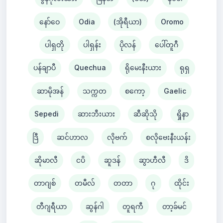
နော်ဝေ
Odia
(အိုရီယာ)
Oromo
ပါရှတို
ပါရှန်း
ပိုလန်
ပေါ်တူဂီ
ပန်ချာပီ
Quechua
ရိုမေးနီးယား
ရုရှ
ဆာမိုအန်
သက္ကတ
စကော့
Gaelic
Sepedi
ဆားဘီးယား
ဆီဆိုသို
ရှိုနာ
ဒြီ
ဆင်ဟာလ
လိုဗက်
စလိုဗေးနီးယန်း
ဆိုမာလီ
ငပိ
ဆူဒန်
ဆွာဟီလီ
ဒိ
တာဂျစ်
တမီလ်
တတာ
ဂု
ထိုင်း
တီဂျရီယာ
ဆွန်ဂါ
တူရကီ
တာ့ခ်မင်