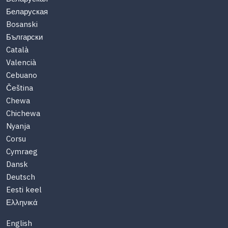
Беларуская
Bosanski
Български
Català
Valencià
Cebuano
Čeština
Chewa
Chichewa
Nyanja
Corsu
Cymraeg
Dansk
Deutsch
Eesti keel
Ελληνικά
English