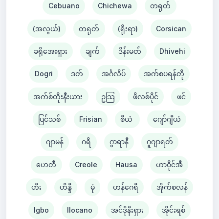
Cebuano
Chichewa
တရုတ်
(အလွယ်)
တရုတ်
(ရိုးရာ)
Corsican
ခရိုအေးရှား
ချက်
ဒိန်းမတ်
Dhivehi
Dogri
ဒတ်
အင်္ဂလိပ်
အက်စပရန်တို
အက်စ်တိုးနီးယား
ဥသြ
ဖိလစ်ပိုင်
ဖင်
ပြင်သစ်
Frisian
စီယံ ​​
ဂျော်ဂျီယံ
ဂျာမန်
ဂရိ
ဂွာရာနီ
ဂူဂျာရတ်
ဟေတီ
Creole
Hausa
ဟာဝိုင်အီ
ဟီး
ဟိန္ဒီ
မုံ
ဟန်ဂေရီ
အိုက်စလန်
Igbo
Ilocano
အင်ဒိုနီးရှား
အိုင်းရစ်