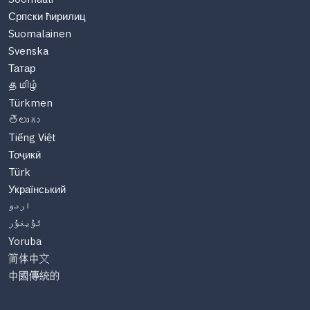
Српски ћирилиц
Suomalainen
Svenska
Татар
தமிழ்
Türkmen
తెలుగు
Tiếng Việt
Тоҷикӣ
Türk
Український
اردو
ئۇيغۇر
Yoruba
简体中文
中國傳統的