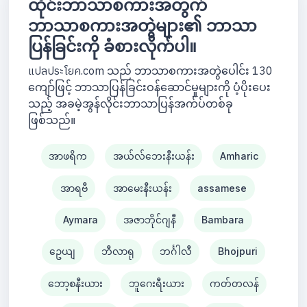
ထိုင်းဘာသာစကားအတွက်
ဘာသာစကားအတွဲများ၏ ဘာသာ
ပြန်ခြင်းကို ခံစားလိုက်ပါ။
แปลประโยค.com သည် ဘာသာစကားအတွဲပေါင်း 130
ကျော်ဖြင့် ဘာသာပြန်ခြင်းဝန်ဆောင်မှုများကို ပံ့ပိုးပေး
သည့် အခမဲ့အွန်လိုင်းဘာသာပြန်အက်ပ်တစ်ခု
ဖြစ်သည်။
အာဖရိက
အယ်လ်ဘေးနီးယန်း
Amharic
အာရဗီ
အာမေးနီးယန်း
assamese
Aymara
အဇာဘိုင်ဂျနီ
Bambara
ဥေယျ
ဘီလာရု
ဘင်္ဂါလီ
Bhojpuri
ဘော့စနီးယား
ဘူဂေးရီးယား
ကတ်တလန်