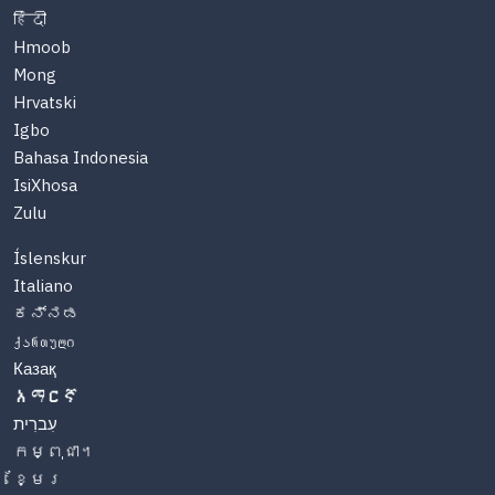
हिंदी
Hmoob
Mong
Hrvatski
Igbo
Bahasa Indonesia
IsiXhosa
Zulu
Íslenskur
Italiano
ಕನ್ನಡ
ქართული
Казақ
አማርኛ
עִברִית
កម្ពុជា។
ខ្មែរ