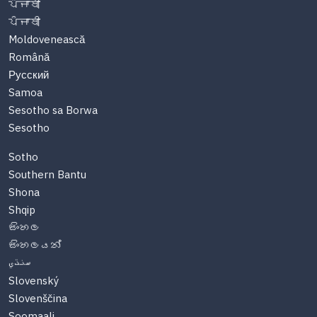
ਪੰਜਾਬੀ
ਪੰਜਾਬੀ
Moldovenească
Română
Русский
Samoa
Sesotho sa Borwa
Sesotho
Sotho
Southern Bantu
Shona
Shqip
සිංහල
සිංහලයන්
سنڌي
Slovenský
Slovenščina
Soomaali