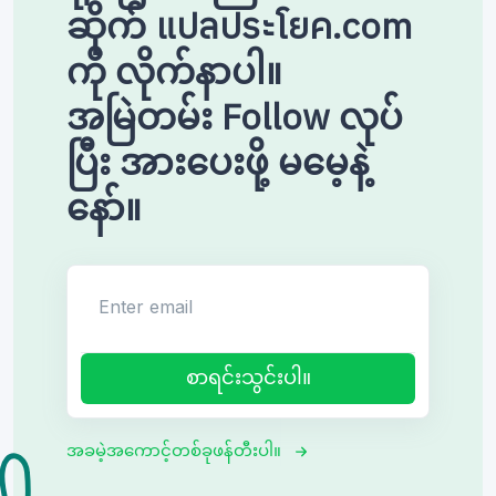
ဆိုက် แปลประโยค.com
ကို လိုက်နာပါ။
အမြဲတမ်း Follow လုပ်
ပြီး အားပေးဖို့ မမေ့နဲ့
နော်။
Enter email
စာရင်းသွင်းပါ။
အခမဲ့အကောင့်တစ်ခုဖန်တီးပါ။