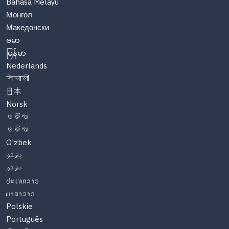
Bahasa Melayu
Монгол
Македонски
ဗမာ
မြန်မာ
Nederlands
नेपाली
日本
Norsk
ଓଡିଆ
ଓଡିଆ
O'zbek
پښتو
پښتو
ປະເທດລາວ
ພາສາລາວ
Polskie
Português