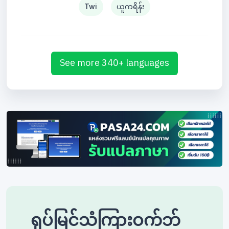
Twi
ယူကရိန်း
See more 340+ languages
ရုပ်မြင်သံကြားဝက်ဘ်