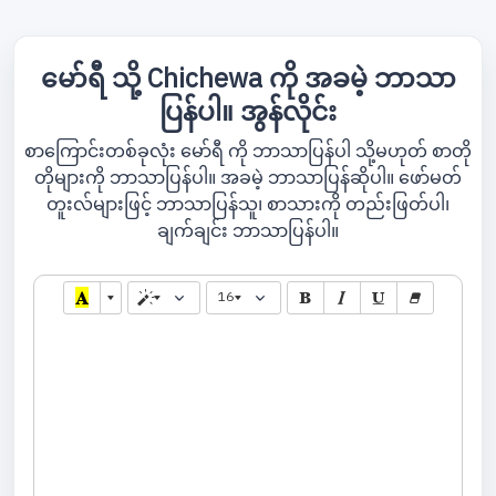
မော်ရီ သို့ Chichewa ကို အခမဲ့ ဘာသာ
ပြန်ပါ။ အွန်လိုင်း
စာကြောင်းတစ်ခုလုံး မော်ရီ ကို ဘာသာပြန်ပါ သို့မဟုတ် စာတို
တိုများကို ဘာသာပြန်ပါ။ အခမဲ့ ဘာသာပြန်ဆိုပါ။ ဖော်မတ်
တူးလ်များဖြင့် ဘာသာပြန်သူ၊ စာသားကို တည်းဖြတ်ပါ၊
ချက်ချင်း ဘာသာပြန်ပါ။
16