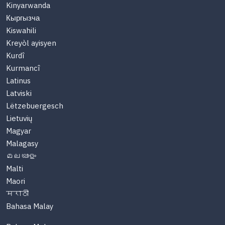
Kinyarwanda
Кыргызча
Kiswahili
Kreyòl ayisyen
Kurdî
Kurmancî
Latinus
Latviski
Lëtzebuergesch
Lietuvių
Magyar
Malagasy
മലയാളം
Malti
Maori
मराठी
Bahasa Malay