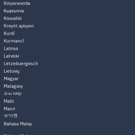
Kinyarwanda
Кыргызча
Kiswahili
Kreyòl ayisyen
Kurdî
Kurmancî
Latinus
Latviski
Lëtzebuergesch
Lietuvių
Magyar
Malagasy
മലയാളം
Malti
Maori
मराठी
Bahasa Malay