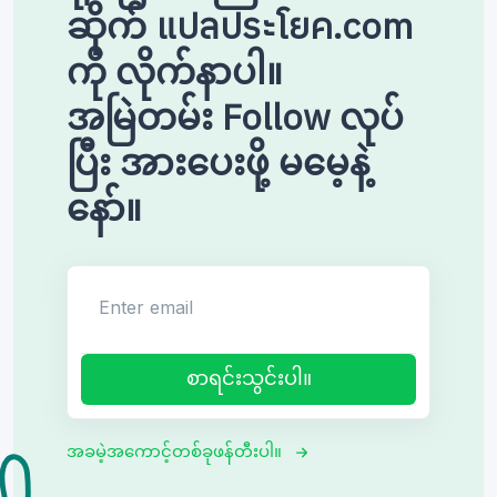
ဆိုက် แปลประโยค.com
ကို လိုက်နာပါ။
အမြဲတမ်း Follow လုပ်
ပြီး အားပေးဖို့ မမေ့နဲ့
နော်။
Enter email
စာရင်းသွင်းပါ။
အခမဲ့အကောင့်တစ်ခုဖန်တီးပါ။