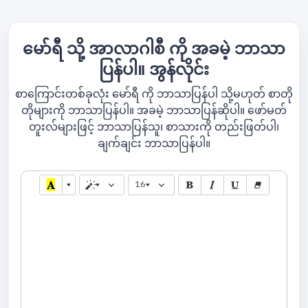
မော်ရီ သို့ အာလာဂါစီ ကို အခမဲ့ ဘာသာ
ပြန်ပါ။ အွန်လိုင်း
စာကြောင်းတစ်ခုလုံး မော်ရီ ကို ဘာသာပြန်ပါ သို့မဟုတ် စာတို
တိုများကို ဘာသာပြန်ပါ။ အခမဲ့ ဘာသာပြန်ဆိုပါ။ ဖော်မတ်
တူးလ်များဖြင့် ဘာသာပြန်သူ၊ စာသားကို တည်းဖြတ်ပါ၊
ချက်ချင်း ဘာသာပြန်ပါ။
16