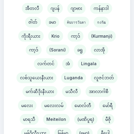
အီတလီ
ဂျပန်
ဂျာဗား
ကန်နာဒါ
ဇါတ်
ခမာ
คินยารวันดา
กงกัณ
ကိုးရီးယား
Krio
ကာ့ဒ်
(Kurmanji)
ကာ့ဒ်
(Sorani)
ခရူ
လာအို
လက်တင်
အံ
Lingala
လစ်သူယေးနီးယား
Luganda
လူဇင်ဘတ်
မက်ဆီဒိုးနီးယား
မသီလီ
အာလာဂါစီ
မလေး
မလေးလမ်
မောလ်တီ
မော်ရီ
မာရသီ
Meiteilon
(မဏိပူရ)
မီဇို
မွန်ဂိုလီးယား
မြန်မာ
(ဗမာ)
နီပေါ