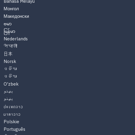
Bahasa Melayu
Монгол
Македонски
ဗမာ
မြန်မာ
Nederlands
नेपाली
日本
Norsk
ଓଡିଆ
ଓଡିଆ
O'zbek
پښتو
پښتو
ປະເທດລາວ
ພາສາລາວ
Polskie
Português