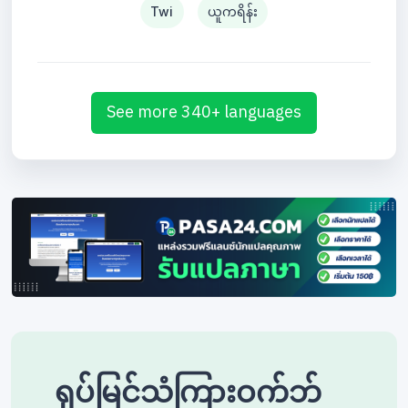
Twi
ယူကရိန်း
See more 340+ languages
ရုပ်မြင်သံကြားဝက်ဘ်