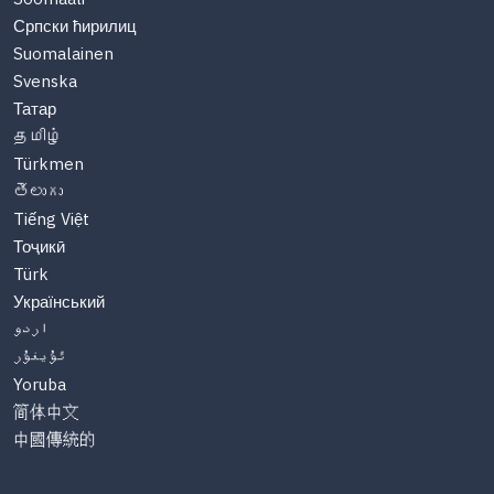
Српски ћирилиц
Suomalainen
Svenska
Татар
தமிழ்
Türkmen
తెలుగు
Tiếng Việt
Тоҷикӣ
Türk
Український
اردو
ئۇيغۇر
Yoruba
简体中文
中國傳統的