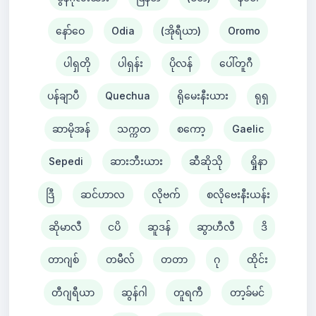
နော်ဝေ
Odia
(အိုရီယာ)
Oromo
ပါရှတို
ပါရှန်း
ပိုလန်
ပေါ်တူဂီ
ပန်ချာပီ
Quechua
ရိုမေးနီးယား
ရုရှ
ဆာမိုအန်
သက္ကတ
စကော့
Gaelic
Sepedi
ဆားဘီးယား
ဆီဆိုသို
ရှိုနာ
ဒြီ
ဆင်ဟာလ
လိုဗက်
စလိုဗေးနီးယန်း
ဆိုမာလီ
ငပိ
ဆူဒန်
ဆွာဟီလီ
ဒိ
တာဂျစ်
တမီလ်
တတာ
ဂု
ထိုင်း
တီဂျရီယာ
ဆွန်ဂါ
တူရကီ
တာ့ခ်မင်