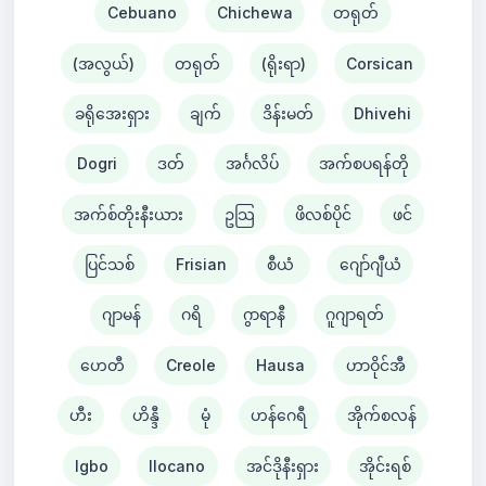
Cebuano
Chichewa
တရုတ်
(အလွယ်)
တရုတ်
(ရိုးရာ)
Corsican
ခရိုအေးရှား
ချက်
ဒိန်းမတ်
Dhivehi
Dogri
ဒတ်
အင်္ဂလိပ်
အက်စပရန်တို
အက်စ်တိုးနီးယား
ဥသြ
ဖိလစ်ပိုင်
ဖင်
ပြင်သစ်
Frisian
စီယံ ​​
ဂျော်ဂျီယံ
ဂျာမန်
ဂရိ
ဂွာရာနီ
ဂူဂျာရတ်
ဟေတီ
Creole
Hausa
ဟာဝိုင်အီ
ဟီး
ဟိန္ဒီ
မုံ
ဟန်ဂေရီ
အိုက်စလန်
Igbo
Ilocano
အင်ဒိုနီးရှား
အိုင်းရစ်