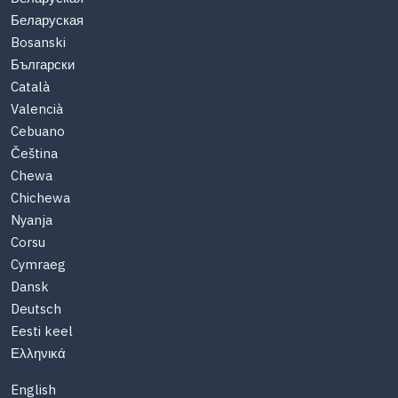
Беларуская
Bosanski
Български
Català
Valencià
Cebuano
Čeština
Chewa
Chichewa
Nyanja
Corsu
Cymraeg
Dansk
Deutsch
Eesti keel
Ελληνικά
English