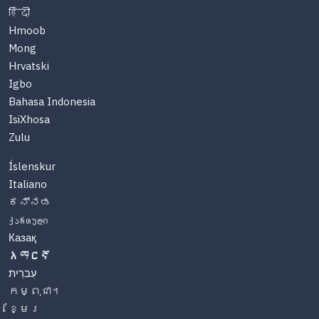
हिंदी
Hmoob
Mong
Hrvatski
Igbo
Bahasa Indonesia
IsiXhosa
Zulu
Íslenskur
Italiano
ಕನ್ನಡ
ქართული
Казақ
አማርኛ
עִברִית
កម្ពុជា។
ខ្មែរ