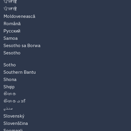
ਪੰਜਾਬੀ
ਪੰਜਾਬੀ
Moldovenească
Română
Русский
Samoa
Sesotho sa Borwa
Sesotho
Sotho
Southern Bantu
Shona
Shqip
සිංහල
සිංහලයන්
سنڌي
Slovenský
Slovenščina
Soomaali