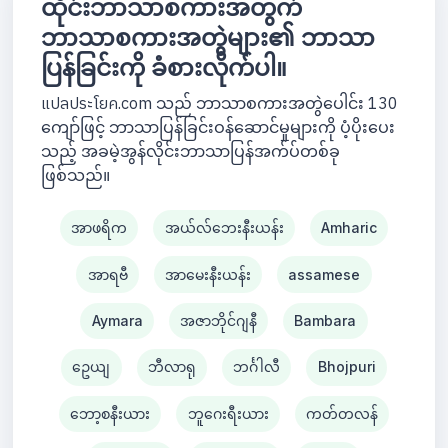
ထိုင်းဘာသာစကားအတွက်
ဘာသာစကားအတွဲများ၏ ဘာသာ
ပြန်ခြင်းကို ခံစားလိုက်ပါ။
แปลประโยค.com သည် ဘာသာစကားအတွဲပေါင်း 130
ကျော်ဖြင့် ဘာသာပြန်ခြင်းဝန်ဆောင်မှုများကို ပံ့ပိုးပေး
သည့် အခမဲ့အွန်လိုင်းဘာသာပြန်အက်ပ်တစ်ခု
ဖြစ်သည်။
အာဖရိက
အယ်လ်ဘေးနီးယန်း
Amharic
အာရဗီ
အာမေးနီးယန်း
assamese
Aymara
အဇာဘိုင်ဂျနီ
Bambara
ဥေယျ
ဘီလာရု
ဘင်္ဂါလီ
Bhojpuri
ဘော့စနီးယား
ဘူဂေးရီးယား
ကတ်တလန်