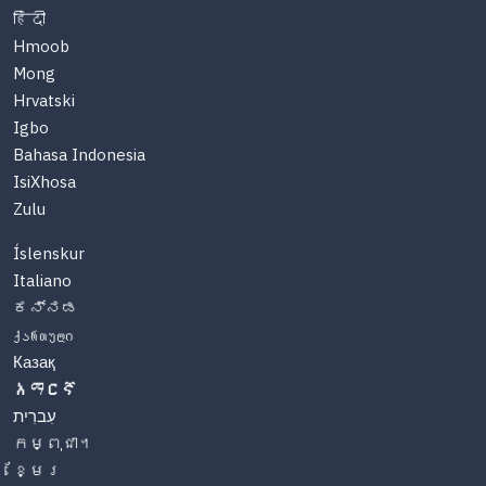
हिंदी
Hmoob
Mong
Hrvatski
Igbo
Bahasa Indonesia
IsiXhosa
Zulu
Íslenskur
Italiano
ಕನ್ನಡ
ქართული
Казақ
አማርኛ
עִברִית
កម្ពុជា។
ខ្មែរ