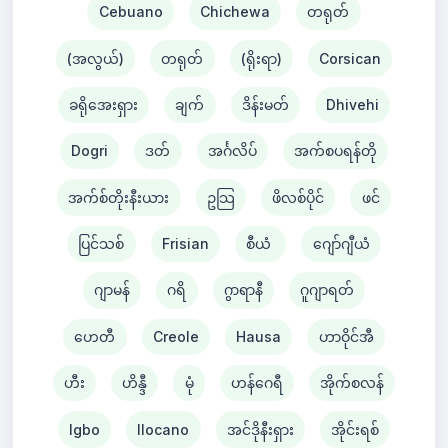
Cebuano
Chichewa
တရုတ်
(အလွယ်)
တရုတ်
(ရိုးရာ)
Corsican
ခရိုအေးရှား
ချက်
ဒိန်းမတ်
Dhivehi
Dogri
ဒတ်
အင်္ဂလိပ်
အက်စပရန်တို
အက်စ်တိုးနီးယား
ဥသြ
ဖိလစ်ပိုင်
ဖင်
ပြင်သစ်
Frisian
စီယံ ​​
ဂျော်ဂျီယံ
ဂျာမန်
ဂရိ
ဂွာရာနီ
ဂူဂျာရတ်
ဟေတီ
Creole
Hausa
ဟာဝိုင်အီ
ဟီး
ဟိန္ဒီ
မုံ
ဟန်ဂေရီ
အိုက်စလန်
Igbo
Ilocano
အင်ဒိုနီးရှား
အိုင်းရစ်