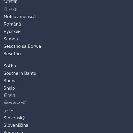
ਪੰਜਾਬੀ
ਪੰਜਾਬੀ
Moldovenească
Română
Русский
Samoa
Sesotho sa Borwa
Sesotho
Sotho
Southern Bantu
Shona
Shqip
සිංහල
සිංහලයන්
سنڌي
Slovenský
Slovenščina
Soomaali