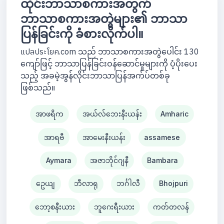
ထိုင်းဘာသာစကားအတွက်
ဘာသာစကားအတွဲများ၏ ဘာသာ
ပြန်ခြင်းကို ခံစားလိုက်ပါ။
แปลประโยค.com သည် ဘာသာစကားအတွဲပေါင်း 130
ကျော်ဖြင့် ဘာသာပြန်ခြင်းဝန်ဆောင်မှုများကို ပံ့ပိုးပေး
သည့် အခမဲ့အွန်လိုင်းဘာသာပြန်အက်ပ်တစ်ခု
ဖြစ်သည်။
အာဖရိက
အယ်လ်ဘေးနီးယန်း
Amharic
အာရဗီ
အာမေးနီးယန်း
assamese
Aymara
အဇာဘိုင်ဂျနီ
Bambara
ဥေယျ
ဘီလာရု
ဘင်္ဂါလီ
Bhojpuri
ဘော့စနီးယား
ဘူဂေးရီးယား
ကတ်တလန်