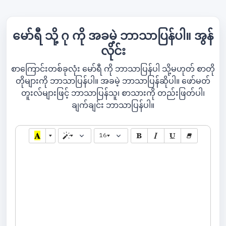
မော်ရီ သို့ ဂု ကို အခမဲ့ ဘာသာပြန်ပါ။ အွန်
လိုင်း
စာကြောင်းတစ်ခုလုံး မော်ရီ ကို ဘာသာပြန်ပါ သို့မဟုတ် စာတို
တိုများကို ဘာသာပြန်ပါ။ အခမဲ့ ဘာသာပြန်ဆိုပါ။ ဖော်မတ်
တူးလ်များဖြင့် ဘာသာပြန်သူ၊ စာသားကို တည်းဖြတ်ပါ၊
ချက်ချင်း ဘာသာပြန်ပါ။
16