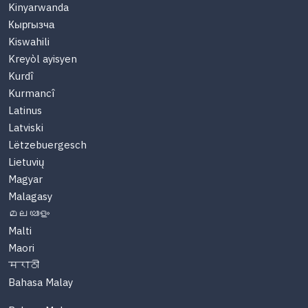
Kinyarwanda
Кыргызча
Kiswahili
Kreyòl ayisyen
Kurdî
Kurmancî
Latinus
Latviski
Lëtzebuergesch
Lietuvių
Magyar
Malagasy
മലയാളം
Malti
Maori
मराठी
Bahasa Malay