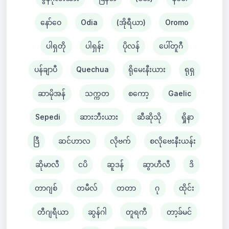
နော်ဝေ
Odia
(အိုရီယာ)
Oromo
ပါရှတို
ပါရှန်း
ပိုလန်
ပေါ်တူဂီ
ပန်ချာပီ
Quechua
ရိုမေးနီးယား
ရုရှ
ဆာမိုအန်
သက္ကတ
စကော့
Gaelic
Sepedi
ဆားဘီးယား
ဆီဆိုသို
ရှိုနာ
ဒြီ
ဆင်ဟာလ
လိုဗက်
စလိုဗေးနီးယန်း
ဆိုမာလီ
ငပိ
ဆူဒန်
ဆွာဟီလီ
ဒိ
တာဂျစ်
တမီလ်
တတာ
ဂု
ထိုင်း
တီဂျရီယာ
ဆွန်ဂါ
တူရကီ
တာ့ခ်မင်