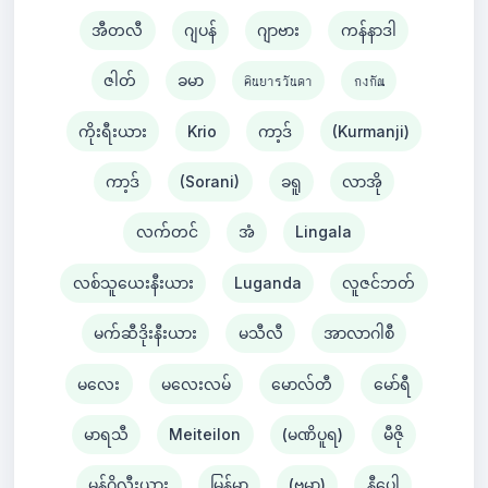
အီတလီ
ဂျပန်
ဂျာဗား
ကန်နာဒါ
ဇါတ်
ခမာ
คินยารวันดา
กงกัณ
ကိုးရီးယား
Krio
ကာ့ဒ်
(Kurmanji)
ကာ့ဒ်
(Sorani)
ခရူ
လာအို
လက်တင်
အံ
Lingala
လစ်သူယေးနီးယား
Luganda
လူဇင်ဘတ်
မက်ဆီဒိုးနီးယား
မသီလီ
အာလာဂါစီ
မလေး
မလေးလမ်
မောလ်တီ
မော်ရီ
မာရသီ
Meiteilon
(မဏိပူရ)
မီဇို
မွန်ဂိုလီးယား
မြန်မာ
(ဗမာ)
နီပေါ