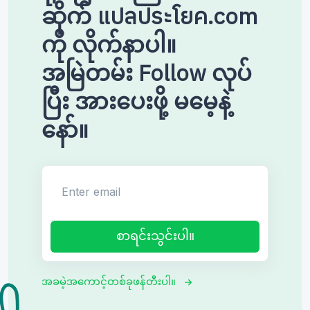
ဆိုက် แปลประโยค.com
ကို လိုက်နာပါ။
အမြဲတမ်း Follow လုပ်
ပြီး အားပေးဖို့ မမေ့နဲ့
နော်။
Enter email
စာရင်းသွင်းပါ။
အခမဲ့အကောင့်တစ်ခုဖန်တီးပါ။