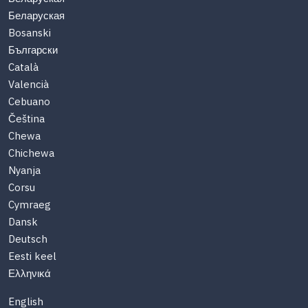
Беларуская
Bosanski
Български
Català
Valencià
Cebuano
Čeština
Chewa
Chichewa
Nyanja
Corsu
Cymraeg
Dansk
Deutsch
Eesti keel
Ελληνικά
English