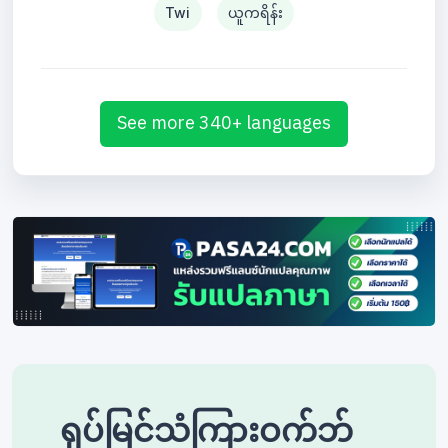
Twi
ယူကရိန်း
See more 340+ languages
ရုပ်မြင်သံကြားဝက်ဘ်