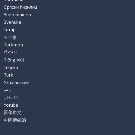
Српски ћирилиц
Suomalainen
Svenska
Татар
தமிழ்
Türkmen
తెలుగు
Tiếng Việt
Тоҷикӣ
Türk
Український
اردو
ئۇيغۇر
Yoruba
简体中文
中國傳統的