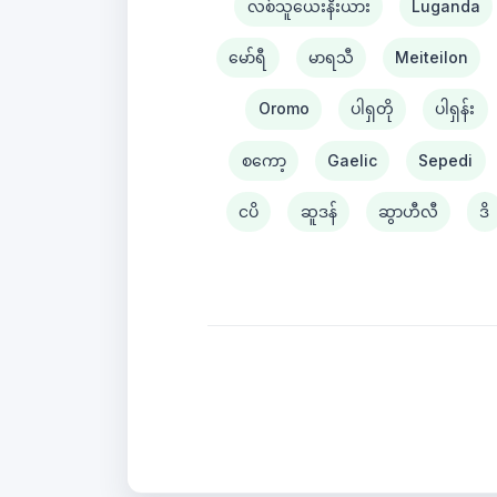
လစ်သူယေးနီးယား
Luganda
မော်ရီ
မာရသီ
Meiteilon
Oromo
ပါရှတို
ပါရှန်း
စကော့
Gaelic
Sepedi
ငပိ
ဆူဒန်
ဆွာဟီလီ
ဒိ