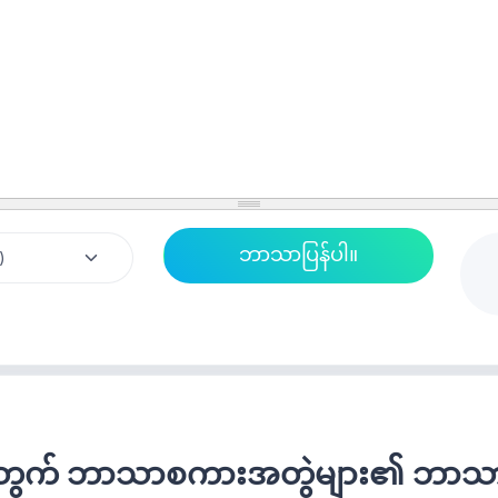
က် ဘာသာစကားအတွဲများ၏ ဘာသာပြန်