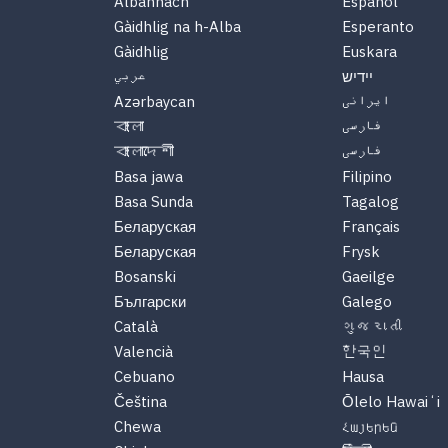
Albannach
Español
Gàidhlig na h-Alba
Esperanto
Gàidhlig
Euskara
יידיש
عربي
Azərbaycan
ایرانی
বাংলা
فارسی
বাংলাদেশী
فارسی
Basa jawa
Filipino
Basa Sunda
Tagalog
Беларуская
Français
Беларуская
Frysk
Bosanski
Gaeilge
Български
Galego
Català
ગુજરાતી
Valencià
한국인
Cebuano
Hausa
Čeština
Ōlelo Hawaiʻi
Chewa
Հայերեն