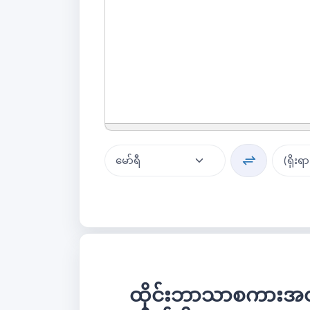
ထိုင်းဘာသာစကားအတွ