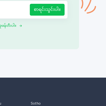
စာရင်းသွင်းပါ။
ုဖန်တီးပါ။
u
Sotho