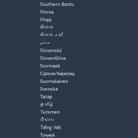
Southern Bantu
Shona
Shqip
සිංහල
සිංහලයන්
سنڌي
Slovenský
Slovenščina
Soomaali
Српски ћирилиц
Suomalainen
Svenska
Татар
தமிழ்
Türkmen
తెలుగు
Tiếng Việt
Тоҷикӣ