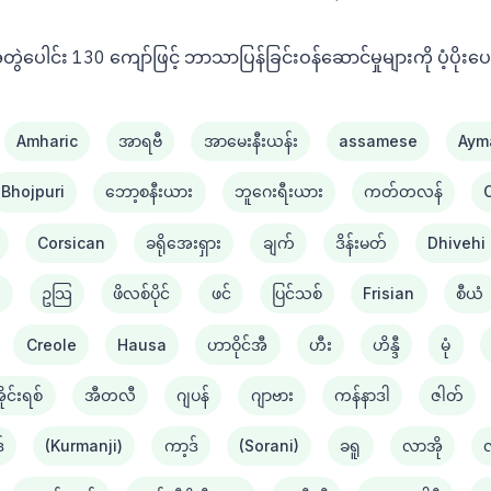
င်း 130 ကျော်ဖြင့် ဘာသာပြန်ခြင်းဝန်ဆောင်မှုများကို ပံ့ပိုးပ
Amharic
အာရဗီ
အာမေးနီးယန်း
assamese
Aym
Bhojpuri
ဘော့စနီးယား
ဘူဂေးရီးယား
ကတ်တလန်
Corsican
ခရိုအေးရှား
ချက်
ဒိန်းမတ်
Dhivehi
း
ဥသြ
ဖိလစ်ပိုင်
ဖင်
ပြင်သစ်
Frisian
စီယံ ​​
Creole
Hausa
ဟာဝိုင်အီ
ဟီး
ဟိန္ဒီ
မုံ
ိုင်းရစ်
အီတလီ
ဂျပန်
ဂျာဗား
ကန်နာဒါ
ဇါတ်
်
(Kurmanji)
ကာ့ဒ်
(Sorani)
ခရူ
လာအို