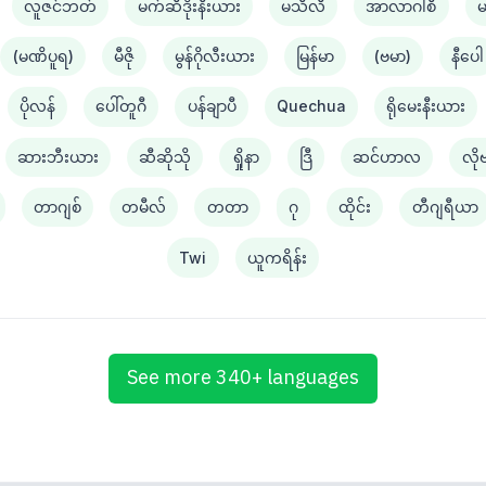
လူဇင်ဘတ်
မက်ဆီဒိုးနီးယား
မသီလီ
အာလာဂါစီ
(မဏိပူရ)
မီဇို
မွန်ဂိုလီးယား
မြန်မာ
(ဗမာ)
နီပေါ
ပိုလန်
ပေါ်တူဂီ
ပန်ချာပီ
Quechua
ရိုမေးနီးယား
ဆားဘီးယား
ဆီဆိုသို
ရှိုနာ
ဒြီ
ဆင်ဟာလ
လို
တာဂျစ်
တမီလ်
တတာ
ဂု
ထိုင်း
တီဂျရီယာ
Twi
ယူကရိန်း
See more 340+ languages