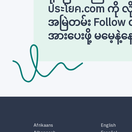
ประโยค.com ကို လိ
အမြဲတမ်း Follow လ
အားပေးဖို့ မမေ့နဲ့နေ
Afrikaans
English