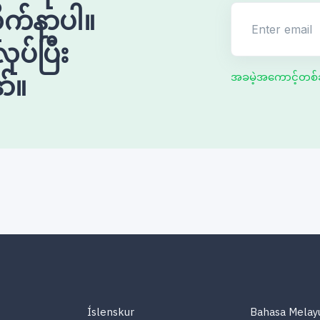
ုက်နာပါ။
Enter email
ုပ်ပြီး
ာ်။
အခမဲ့အကောင့်တစ်ခ
Íslenskur
Bahasa Melay