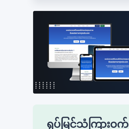
ရုပ်မြင်သံကြားဝက