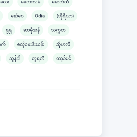
မလေး
မလေးလမ်
မောလ်တီ
နော်ဝေ
Odia
(အိုရီယာ)
ရုရှ
ဆာမိုအန်
သက္ကတ
ဗက်
စလိုဗေးနီးယန်း
ဆိုမာလီ
ဆွန်ဂါ
တူရကီ
တာ့ခ်မင်