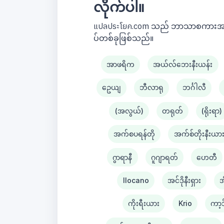
လိုက်ပါ။
แปลประโยค.com သည် ဘာသာစကားအတွဲပေါ
ပ်တစ်ခုဖြစ်သည်။
အာဖရိက
အယ်လ်ဘေးနီးယန်း
ဥေယျ
ဘီလာရု
ဘင်္ဂါလီ
(အလွယ်)
တရုတ်
(ရိုးရာ)
အက်စပရန်တို
အက်စ်တိုးနီးယာ
ဂွာရာနီ
ဂူဂျာရတ်
ဟေတီ
Ilocano
အင်ဒိုနီးရှား
အ
ကိုးရီးယား
Krio
ကာ့ဒ