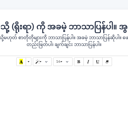
 သို့ (ရိုးရာ) ကို အခမဲ့ ဘာသာပြန်ပါ။ အွန
 သို့မဟုတ် စာတိုတိုများကို ဘာသာပြန်ပါ။ အခမဲ့ ဘာသာပြန်ဆိုပါ။ ဖ
တည်းဖြတ်ပါ၊ ချက်ချင်း ဘာသာပြန်ပါ။
16