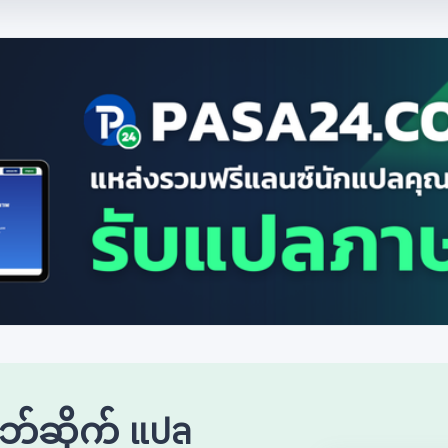
်ဘ်ဆိုက် แปล