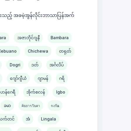
ေးသည့် အခမဲ့အွန်လိုင်းဘာသာပြန်အက်
ara
အဇာဘိုင်ဂျနီ
Bambara
Cebuano
Chichewa
တရုတ်
Dogri
ဒတ်
အင်္ဂလိပ်
ဂျော်ဂျီယံ
ဂျာမန်
ဂရိ
ဟန်ဂေရီ
အိုက်စလန်
Igbo
ခမာ
คินยารวันดา
กงกัณ
လက်တင်
အံ
Lingala