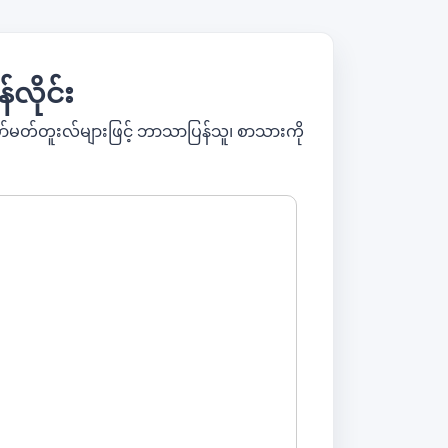
်လိုင်း
ော်မတ်တူးလ်များဖြင့် ဘာသာပြန်သူ၊ စာသားကို