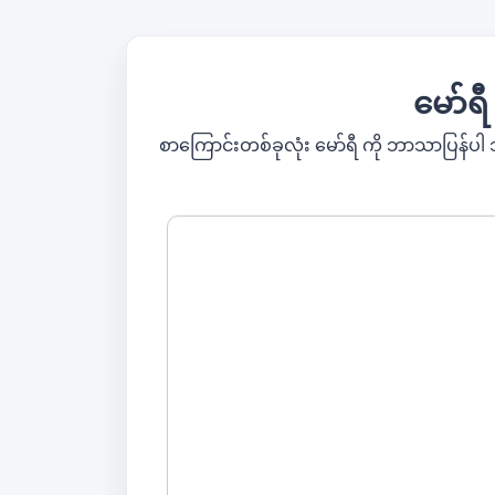
မော်ရီ
စာကြောင်းတစ်ခုလုံး မော်ရီ ကို ဘာသာပြန်ပါ