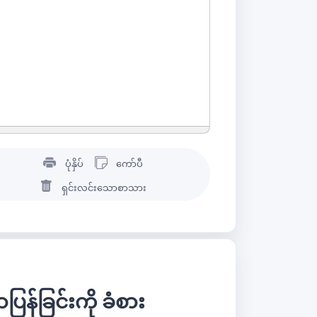
ပုံနှိပ်
ကော်ပီ
ရှင်းလင်းသောစာသား
ခြင်းကို ခံစား