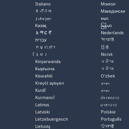
Italiano
Монгол
ಕನ್ನಡ
Македонски
ქართული
ဗမာ
Казақ
မြန်မာ
አማርኛ
Nederlands
עִברִית
नेपाली
កម្ពុជា។
日本
ខ្មែរ
Norsk
Kinyarwanda
ଓଡିଆ
Кыргызча
ଓଡିଆ
Kiswahili
O'zbek
Kreyòl ayisyen
پښتو
Kurdî
پښتو
Kurmancî
ປະເທດລາວ
Latinus
ພາສາລາວ
Latviski
Polskie
Lëtzebuergesch
Português
Lietuvių
ਪੰਜਾਬੀ