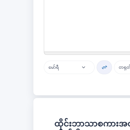
ထိုင်းဘာသာစကားအတွ