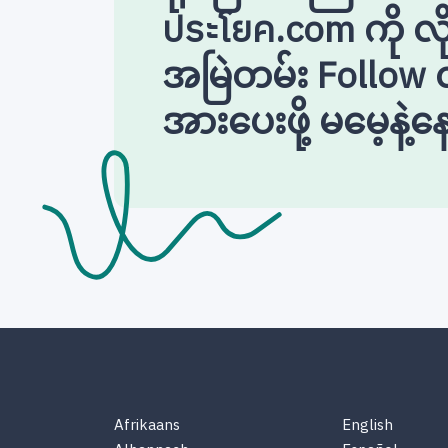
ประโยค.com ကို လိ
အမြဲတမ်း Follow လ
အားပေးဖို့ မမေ့နဲ့နေ
Afrikaans
English