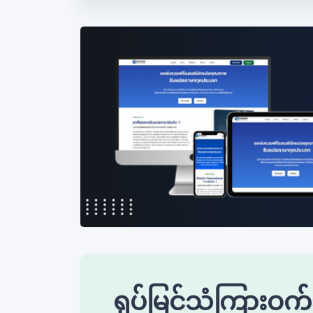
ရုပ်မြင်သံကြားဝက