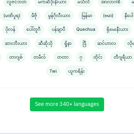
လူဇင်ဘတ်
မက်ဆီဒိုးနီးယား
မသီလီ
အာလာဂါစီ
(မဏိပူရ)
မီဇို
မွန်ဂိုလီးယား
မြန်မာ
(ဗမာ)
နီပေါ
ပိုလန်
ပေါ်တူဂီ
ပန်ချာပီ
Quechua
ရိုမေးနီးယား
ဆားဘီးယား
ဆီဆိုသို
ရှိုနာ
ဒြီ
ဆင်ဟာလ
လို
တာဂျစ်
တမီလ်
တတာ
ဂု
ထိုင်း
တီဂျရီယာ
Twi
ယူကရိန်း
See more 340+ languages