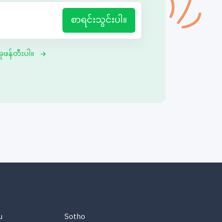
စာရင်းသွင်းပါ။
ုဖန်တီးပါ။
u
Sotho