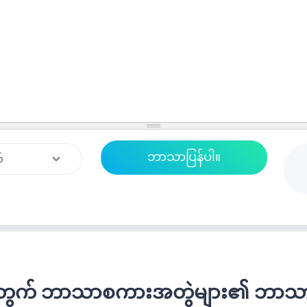
က် ဘာသာစကားအတွဲများ၏ ဘာသာပြန်