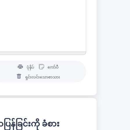
ပုံနှိပ်
ကော်ပီ
ရှင်းလင်းသောစာသား
ခြင်းကို ခံစား