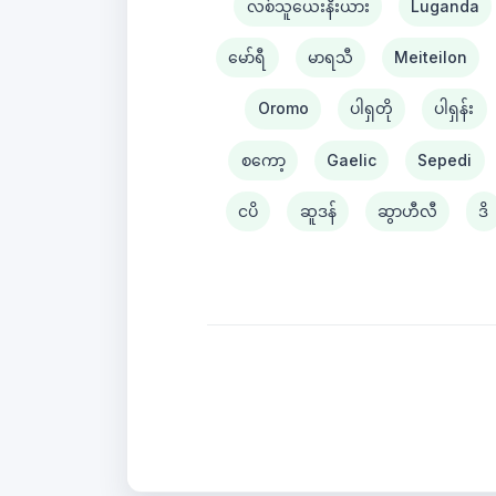
လစ်သူယေးနီးယား
Luganda
မော်ရီ
မာရသီ
Meiteilon
Oromo
ပါရှတို
ပါရှန်း
စကော့
Gaelic
Sepedi
ငပိ
ဆူဒန်
ဆွာဟီလီ
ဒိ