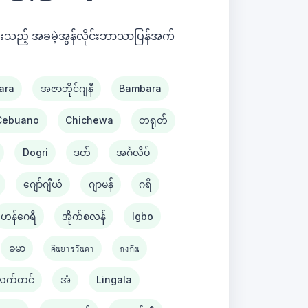
ေးသည့် အခမဲ့အွန်လိုင်းဘာသာပြန်အက်
ara
အဇာဘိုင်ဂျနီ
Bambara
Cebuano
Chichewa
တရုတ်
Dogri
ဒတ်
အင်္ဂလိပ်
ဂျော်ဂျီယံ
ဂျာမန်
ဂရိ
ဟန်ဂေရီ
အိုက်စလန်
Igbo
ခမာ
คินยารวันดา
กงกัณ
လက်တင်
အံ
Lingala