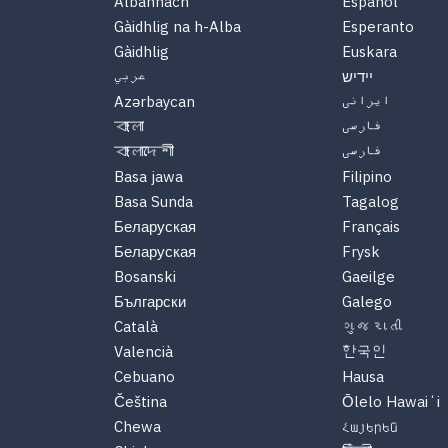
Albannach
Español
Gàidhlig na h-Alba
Esperanto
Gàidhlig
Euskara
יידיש
عربي
Azərbaycan
ایرانی
বাংলা
فارسی
বাংলাদেশী
فارسی
Basa jawa
Filipino
Basa Sunda
Tagalog
Беларуская
Français
Беларуская
Frysk
Bosanski
Gaeilge
Български
Galego
Català
ગુજરાતી
Valencià
한국인
Cebuano
Hausa
Čeština
Ōlelo Hawaiʻi
Chewa
Հայերեն