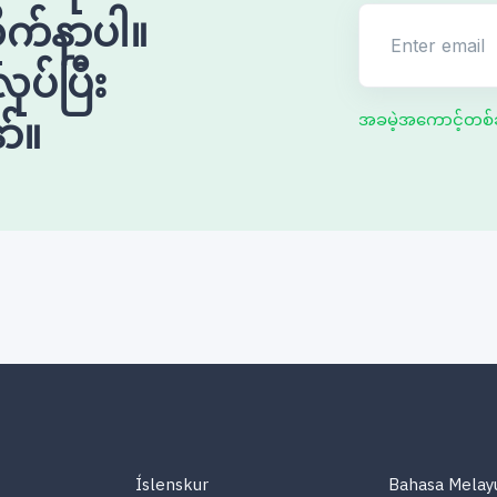
ုက်နာပါ။
Enter email
ုပ်ပြီး
ာ်။
အခမဲ့အကောင့်တစ်ခ
Íslenskur
Bahasa Melay