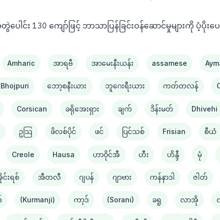
င်း 130 ကျော်ဖြင့် ဘာသာပြန်ခြင်းဝန်ဆောင်မှုများကို ပံ့ပိုးပ
Amharic
အာရဗီ
အာမေးနီးယန်း
assamese
Aym
Bhojpuri
ဘော့စနီးယား
ဘူဂေးရီးယား
ကတ်တလန်
Corsican
ခရိုအေးရှား
ချက်
ဒိန်းမတ်
Dhivehi
း
ဥသြ
ဖိလစ်ပိုင်
ဖင်
ပြင်သစ်
Frisian
စီယံ ​​
Creole
Hausa
ဟာဝိုင်အီ
ဟီး
ဟိန္ဒီ
မုံ
ိုင်းရစ်
အီတလီ
ဂျပန်
ဂျာဗား
ကန်နာဒါ
ဇါတ်
်
(Kurmanji)
ကာ့ဒ်
(Sorani)
ခရူ
လာအို