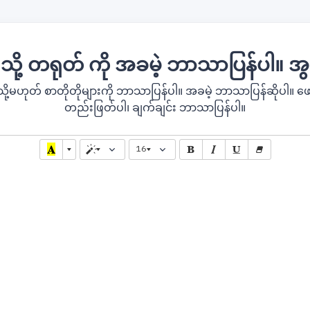
 သို့ တရုတ် ကို အခမဲ့ ဘာသာပြန်ပါ။ အွန
 သို့မဟုတ် စာတိုတိုများကို ဘာသာပြန်ပါ။ အခမဲ့ ဘာသာပြန်ဆိုပါ။ ဖ
တည်းဖြတ်ပါ၊ ချက်ချင်း ဘာသာပြန်ပါ။
16