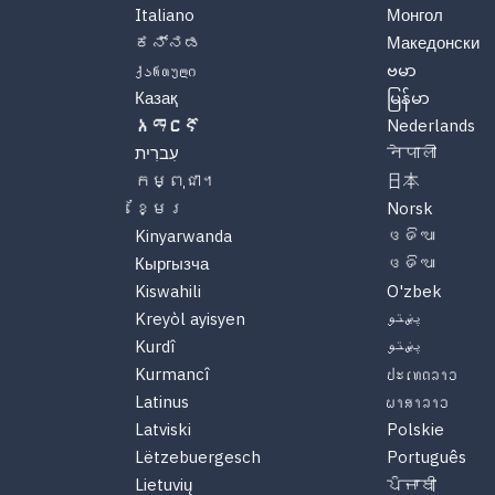
Italiano
Монгол
ಕನ್ನಡ
Македонски
ქართული
ဗမာ
Казақ
မြန်မာ
አማርኛ
Nederlands
עִברִית
नेपाली
កម្ពុជា។
日本
ខ្មែរ
Norsk
Kinyarwanda
ଓଡିଆ
Кыргызча
ଓଡିଆ
Kiswahili
O'zbek
Kreyòl ayisyen
پښتو
Kurdî
پښتو
Kurmancî
ປະເທດລາວ
Latinus
ພາສາລາວ
Latviski
Polskie
Lëtzebuergesch
Português
Lietuvių
ਪੰਜਾਬੀ