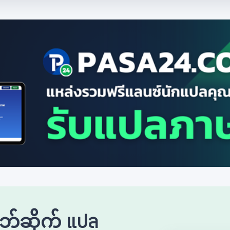
်ဘ်ဆိုက် แปล