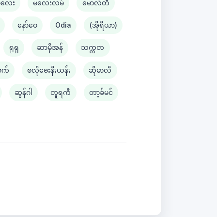
မလေး
မလေးလမ်
မောလ်တီ
နော်ဝေ
Odia
(အိုရီယာ)
ရုရှ
ဆာမိုအန်
သက္ကတ
ဗက်
စလိုဗေးနီးယန်း
ဆိုမာလီ
ဆွန်ဂါ
တူရကီ
တာ့ခ်မင်