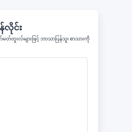
်လိုင်း
ော်မတ်တူးလ်များဖြင့် ဘာသာပြန်သူ၊ စာသားကို