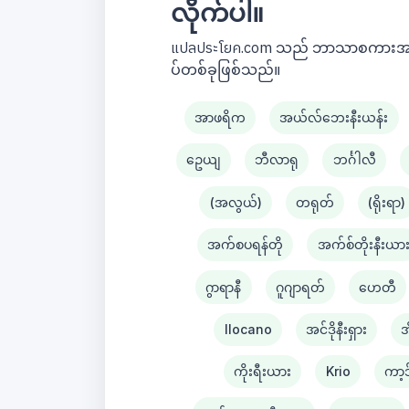
လိုက်ပါ။
แปลประโยค.com သည် ဘာသာစကားအတွဲပေါ
ပ်တစ်ခုဖြစ်သည်။
အာဖရိက
အယ်လ်ဘေးနီးယန်း
ဥေယျ
ဘီလာရု
ဘင်္ဂါလီ
(အလွယ်)
တရုတ်
(ရိုးရာ)
အက်စပရန်တို
အက်စ်တိုးနီးယာ
ဂွာရာနီ
ဂူဂျာရတ်
ဟေတီ
Ilocano
အင်ဒိုနီးရှား
အ
ကိုးရီးယား
Krio
ကာ့ဒ