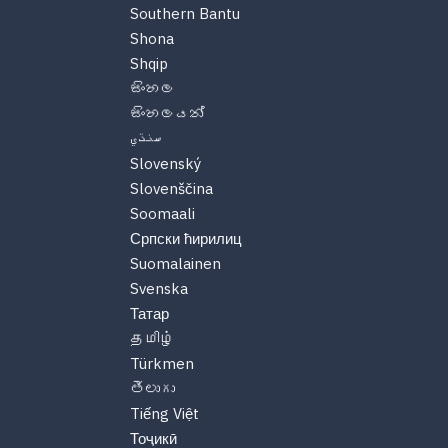
Southern Bantu
Shona
Shqip
සිංහල
සිංහලයන්
سنڌي
Slovenský
Slovenščina
Soomaali
Српски ћирилиц
Suomalainen
Svenska
Татар
தமிழ்
Türkmen
తెలుగు
Tiếng Việt
Тоҷикӣ