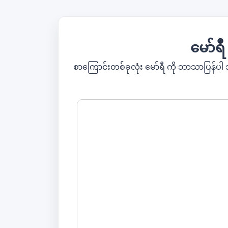
မော်ရီ
စာကြောင်းတစ်ခုလုံး မော်ရီ ကို ဘာသာပြန်ပါ