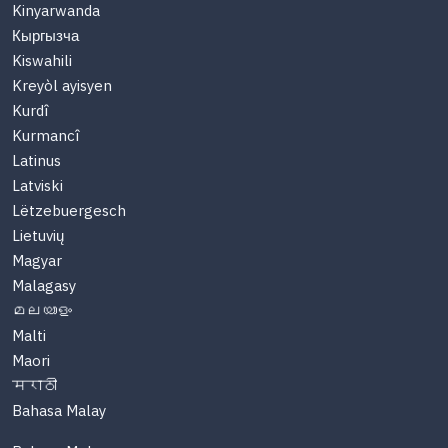
Kinyarwanda
Кыргызча
Kiswahili
Kreyòl ayisyen
Kurdî
Kurmancî
Latinus
Latviski
Lëtzebuergesch
Lietuvių
Magyar
Malagasy
മലയാളം
Malti
Maori
मराठी
Bahasa Malay