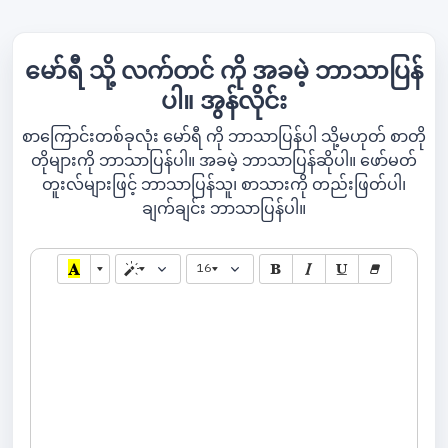
မော်ရီ သို့ လက်တင် ကို အခမဲ့ ဘာသာပြန်
ပါ။ အွန်လိုင်း
စာကြောင်းတစ်ခုလုံး မော်ရီ ကို ဘာသာပြန်ပါ သို့မဟုတ် စာတို
တိုများကို ဘာသာပြန်ပါ။ အခမဲ့ ဘာသာပြန်ဆိုပါ။ ဖော်မတ်
တူးလ်များဖြင့် ဘာသာပြန်သူ၊ စာသားကို တည်းဖြတ်ပါ၊
ချက်ချင်း ဘာသာပြန်ပါ။
16