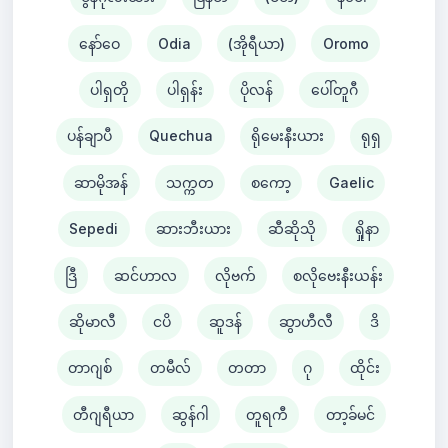
နော်ဝေ
Odia
(အိုရီယာ)
Oromo
ပါရှတို
ပါရှန်း
ပိုလန်
ပေါ်တူဂီ
ပန်ချာပီ
Quechua
ရိုမေးနီးယား
ရုရှ
ဆာမိုအန်
သက္ကတ
စကော့
Gaelic
Sepedi
ဆားဘီးယား
ဆီဆိုသို
ရှိုနာ
ဒြီ
ဆင်ဟာလ
လိုဗက်
စလိုဗေးနီးယန်း
ဆိုမာလီ
ငပိ
ဆူဒန်
ဆွာဟီလီ
ဒိ
တာဂျစ်
တမီလ်
တတာ
ဂု
ထိုင်း
တီဂျရီယာ
ဆွန်ဂါ
တူရကီ
တာ့ခ်မင်