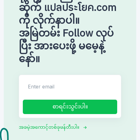
ဆိုက် แปลประโยค.com
ကို လိုက်နာပါ။
အမြဲတမ်း Follow လုပ်
ပြီး အားပေးဖို့ မမေ့နဲ့
နော်။
Enter email
စာရင်းသွင်းပါ။
အခမဲ့အကောင့်တစ်ခုဖန်တီးပါ။