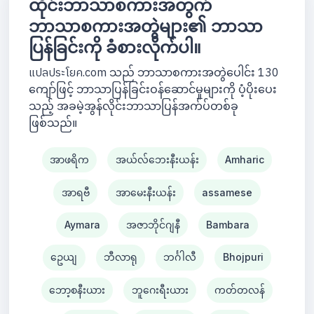
ထိုင်းဘာသာစကားအတွက်
ဘာသာစကားအတွဲများ၏ ဘာသာ
ပြန်ခြင်းကို ခံစားလိုက်ပါ။
แปลประโยค.com သည် ဘာသာစကားအတွဲပေါင်း 130
ကျော်ဖြင့် ဘာသာပြန်ခြင်းဝန်ဆောင်မှုများကို ပံ့ပိုးပေး
သည့် အခမဲ့အွန်လိုင်းဘာသာပြန်အက်ပ်တစ်ခု
ဖြစ်သည်။
အာဖရိက
အယ်လ်ဘေးနီးယန်း
Amharic
အာရဗီ
အာမေးနီးယန်း
assamese
Aymara
အဇာဘိုင်ဂျနီ
Bambara
ဥေယျ
ဘီလာရု
ဘင်္ဂါလီ
Bhojpuri
ဘော့စနီးယား
ဘူဂေးရီးယား
ကတ်တလန်