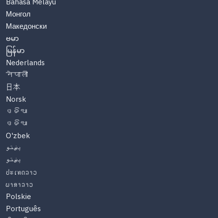
Bahasa Melayu
Монгол
Македонски
ဗမာ
မြန်မာ
Nederlands
नेपाली
日本
Norsk
ଓଡିଆ
ଓଡିଆ
O'zbek
پښتو
پښتو
ປະເທດລາວ
ພາສາລາວ
Polskie
Português