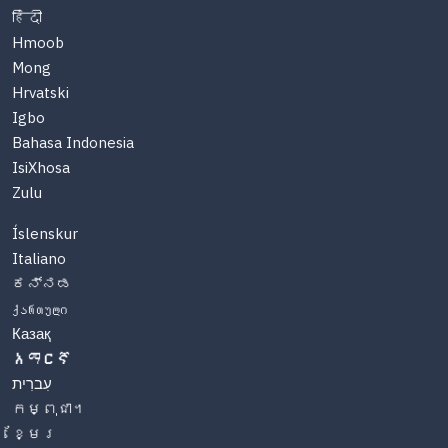
हिंदी
Hmoob
Mong
Hrvatski
Igbo
Bahasa Indonesia
IsiXhosa
Zulu
Íslenskur
Italiano
ಕನ್ನಡ
ქართული
Казақ
አማርኛ
עִברִית
កម្ពុជា។
ខ្មែរ