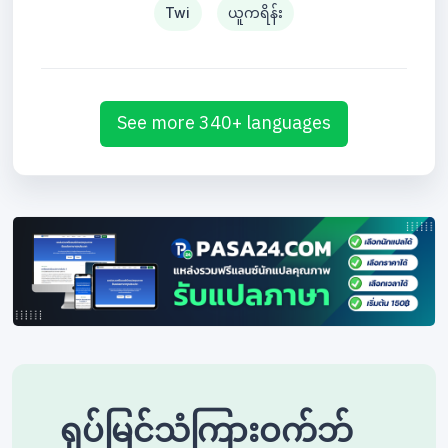
Twi
ယူကရိန်း
See more 340+ languages
ရုပ်မြင်သံကြားဝက်ဘ်