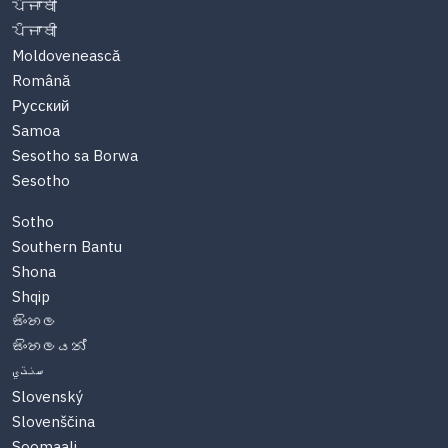
ਪੰਜਾਬੀ
ਪੰਜਾਬੀ
Moldovenească
Română
Русский
Samoa
Sesotho sa Borwa
Sesotho
Sotho
Southern Bantu
Shona
Shqip
සිංහල
සිංහලයන්
سنڌي
Slovenský
Slovenščina
Soomaali