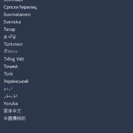
Српски ћирилиц
Suomalainen
Svenska
Татар
தமிழ்
Türkmen
తెలుగు
Tiếng Việt
Тоҷикӣ
Türk
Український
اردو
ئۇيغۇر
Yoruba
简体中文
中國傳統的