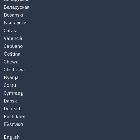
Беларуская
Bosanski
Български
Català
Valencià
Cebuano
Čeština
Chewa
Chichewa
Nyanja
Corsu
Cymraeg
Dansk
Deutsch
Eesti keel
Ελληνικά
English