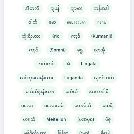
အီတလီ
ဂျပန်
ဂျာဗား
ကန်နာဒါ
ဇါတ်
ခမာ
คินยารวันดา
กงกัณ
ကိုးရီးယား
Krio
ကာ့ဒ်
(Kurmanji)
ကာ့ဒ်
(Sorani)
ခရူ
လာအို
လက်တင်
အံ
Lingala
လစ်သူယေးနီးယား
Luganda
လူဇင်ဘတ်
မက်ဆီဒိုးနီးယား
မသီလီ
အာလာဂါစီ
မလေး
မလေးလမ်
မောလ်တီ
မော်ရီ
မာရသီ
Meiteilon
(မဏိပူရ)
မီဇို
မွန်ဂိုလီးယား
မြန်မာ
(ဗမာ)
နီပေါ