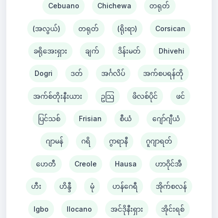
Cebuano
Chichewa
တရုတ်
(အလွယ်)
တရုတ်
(ရိုးရာ)
Corsican
ခရိုအေးရှား
ချက်
ဒိန်းမတ်
Dhivehi
Dogri
ဒတ်
အင်္ဂလိပ်
အက်စပရန်တို
အက်စ်တိုးနီးယား
ဥသြ
ဖိလစ်ပိုင်
ဖင်
ပြင်သစ်
Frisian
စီယံ ​​
ဂျော်ဂျီယံ
ဂျာမန်
ဂရိ
ဂွာရာနီ
ဂူဂျာရတ်
ဟေတီ
Creole
Hausa
ဟာဝိုင်အီ
ဟီး
ဟိန္ဒီ
မုံ
ဟန်ဂေရီ
အိုက်စလန်
Igbo
Ilocano
အင်ဒိုနီးရှား
အိုင်းရစ်