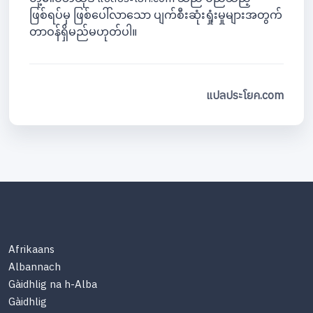
ဖြစ်ရပ်မှ ဖြစ်ပေါ်လာသော ပျက်စီးဆုံးရှုံးမှုများအတွက်
တာဝန်ရှိမည်မဟုတ်ပါ။
แปลประโยค.com
Afrikaans
Albannach
Gàidhlig na h-Alba
Gàidhlig