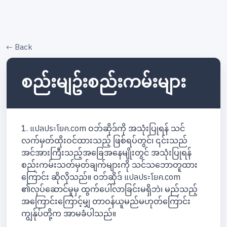
Back
စည်းမျဥ်းစည်းကမ်းများ
1. แปลประโยค.com ဝဘ်ဆိုဒ်ကို အသုံးပြုရန် သင်
လက်မှတ်ထိုးဝင်ထားသည့် ဖြစ်ရပ်တွင်၊ ၎င်းသည်
အင်အားကြီးသည့်အခြေအနေမျိုးတွင် အသုံးပြုရန်
စည်းကမ်းသတ်မှတ်ချက်များကို သင်သဘောတူထား
ကြောင်း ဆိုလိုသည်။ ဝဘ်ဆိုဒ် แปลประโยค.com
၏လုပ်ဆောင်မှုမှ ထွက်ပေါ်လာခြင်းမရှိဘဲ၊ မည်သည့်
အကြောင်းကြောင့်မျှ တာဝန်ယူမည်မဟုတ်ကြောင်း
ကျွန်ုပ်တို့က အာမခံပါသည်။