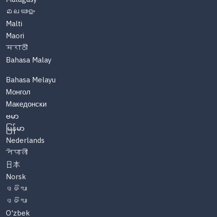
മലയാളം
Malti
Maori
मराठी
Bahasa Malay
Bahasa Melayu
Монгол
Македонски
ဗမာ
မြန်မာ
Nederlands
नेपाली
日本
Norsk
ଓଡିଆ
ଓଡିଆ
O'zbek