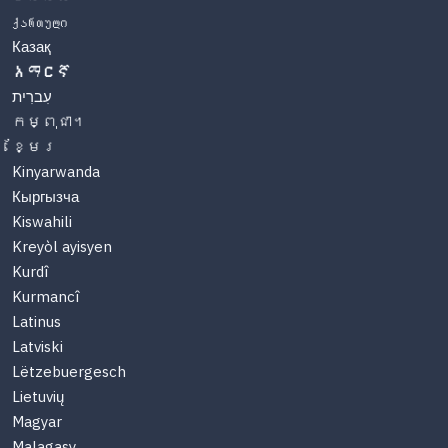
ქართული
Казақ
አማርኛ
עִברִית
កម្ពុជា។
ខ្មែរ
Kinyarwanda
Кыргызча
Kiswahili
Kreyòl ayisyen
Kurdî
Kurmancî
Latinus
Latviski
Lëtzebuergesch
Lietuvių
Magyar
Malagasy