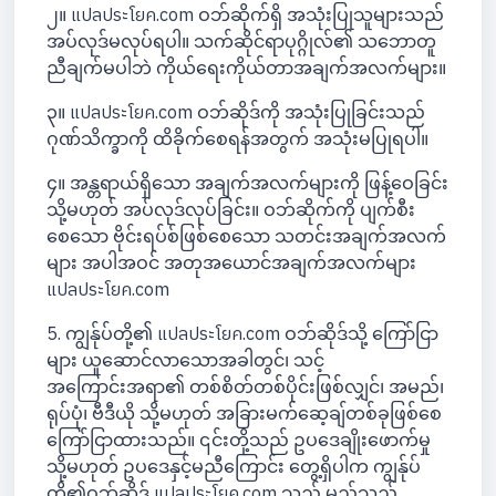
၂။ แปลประโยค.com ဝဘ်ဆိုက်ရှိ အသုံးပြုသူများသည်
အပ်လုဒ်မလုပ်ရပါ။ သက်ဆိုင်ရာပုဂ္ဂိုလ်၏ သဘောတူ
ညီချက်မပါဘဲ ကိုယ်ရေးကိုယ်တာအချက်အလက်များ။
၃။ แปลประโยค.com ဝဘ်ဆိုဒ်ကို အသုံးပြုခြင်းသည်
ဂုဏ်သိက္ခာကို ထိခိုက်စေရန်အတွက် အသုံးမပြုရပါ။
၄။ အန္တရာယ်ရှိသော အချက်အလက်များကို ဖြန့်ဝေခြင်း
သို့မဟုတ် အပ်လုဒ်လုပ်ခြင်း။ ဝဘ်ဆိုက်ကို ပျက်စီး
စေသော ဗိုင်းရပ်စ်ဖြစ်စေသော သတင်းအချက်အလက်
များ အပါအဝင် အတုအယောင်အချက်အလက်များ
แปลประโยค.com
5. ကျွန်ုပ်တို့၏ แปลประโยค.com ဝဘ်ဆိုဒ်သို့ ကြော်ငြာ
များ ယူဆောင်လာသောအခါတွင်၊ သင့်
အကြောင်းအရာ၏ တစ်စိတ်တစ်ပိုင်းဖြစ်လျှင်၊ အမည်၊
ရုပ်ပုံ၊ ဗီဒီယို သို့မဟုတ် အခြားမက်ဆေ့ချ်တစ်ခုဖြစ်စေ
ကြော်ငြာထားသည်။ ၎င်းတို့သည် ဥပဒေချိုးဖောက်မှု
သို့မဟုတ် ဥပဒေနှင့်မညီကြောင်း တွေ့ရှိပါက ကျွန်ုပ်
တို့၏ဝဘ်ဆိုဒ် แปลประโยค.com သည် မည်သည့်