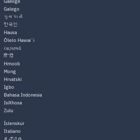
Gaeilge
Galego
ગુજરાતી
한국인
Hausa
Ōlelo Hawaiʻi
Հայերեն
हिंदी
Hmoob
Mong
Hrvatski
Igbo
Bahasa Indonesia
IsiXhosa
Zulu
Íslenskur
Italiano
ಕನ್ನಡ