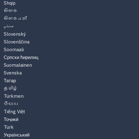
Shqip
සිංහල
සිංහලයන්
سنڌي
Slovenský
Slovenščina
Soomaali
Српски ћирилиц
Suomalainen
Svenska
Татар
தமிழ்
Türkmen
తెలుగు
Tiếng Việt
Тоҷикӣ
Türk
Український