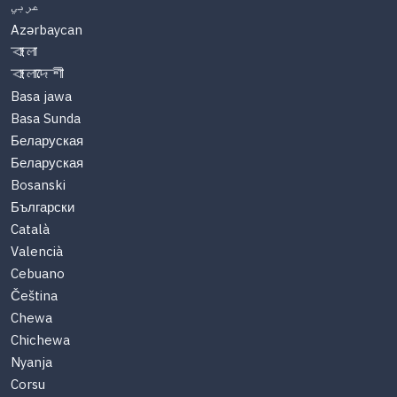
عربي
Azərbaycan
বাংলা
বাংলাদেশী
Basa jawa
Basa Sunda
Беларуская
Беларуская
Bosanski
Български
Català
Valencià
Cebuano
Čeština
Chewa
Chichewa
Nyanja
Corsu