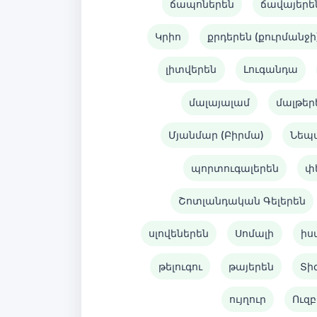
ճապոներեն
ճավայերե
Կրիո
քրդերեն (քուրմանջի
լիտվերեն
Լուգանդա
մալայալամ
մալթեր
Մյանմար (Բիրմա)
Նեպ
պորտուգալերեն
փ
Շոտլանդական Գելերեն
սլովեներեն
Սոմալի
իս
թելուգու
թայերեն
Տի
ույղուր
Ուզբ