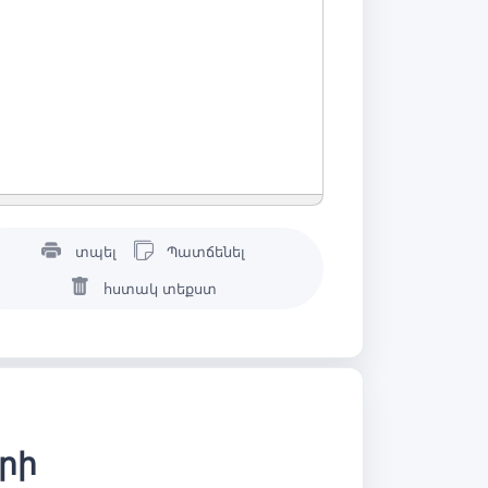
տպել
Պատճենել
հստակ տեքստ
երի