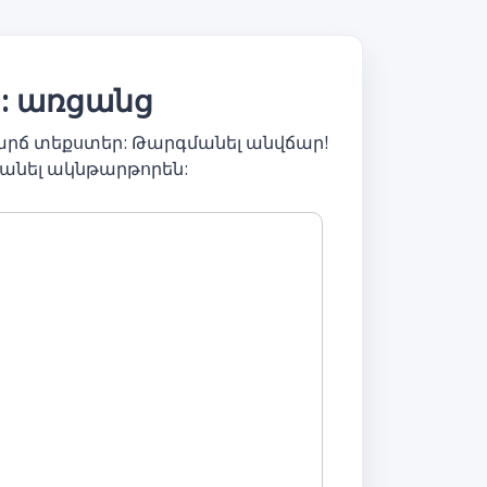
ր: առցանց
արճ տեքստեր: Թարգմանել անվճար!
անել ակնթարթորեն: