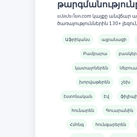
թարգմանություն
แปลประโยค.com կայքը անվճար
ծառայություններին 130+ լեզուն
Աֆրիկանս
ալբանացի
Բամբարա
բասկեր
կատալոներեն
Սեբուա
խորվաթերեն
չեխ
էստոնական
Էվ
ֆիլիպ
հունարեն
Գուարանին
Հմոնգ
հունգարերեն