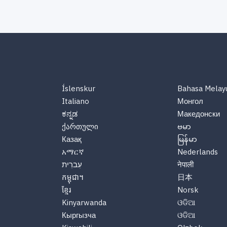
Íslenskur
Bahasa Melay
Italiano
Монгол
ಕನ್ನಡ
Македонски
ქართული
ဗမာ
Казақ
မြန်မာ
አማርኛ
Nederlands
עִברִית
नेपाली
កម្ពុជា។
日本
ខ្មែរ
Norsk
Kinyarwanda
ଓଡିଆ
Кыргызча
ଓଡିଆ