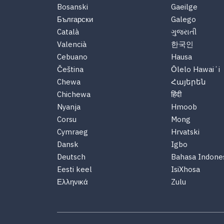
Bosanski
Gaeilge
Български
Galego
Català
ગુજરાતી
Valencià
한국인
Cebuano
Hausa
Čeština
Ōlelo Hawaiʻi
Chewa
Հայերեն
Chichewa
हिंदी
Nyanja
Hmoob
Corsu
Mong
Cymraeg
Hrvatski
Dansk
Igbo
Deutsch
Bahasa Indone
Eesti keel
IsiXhosa
Ελληνικά
Zulu