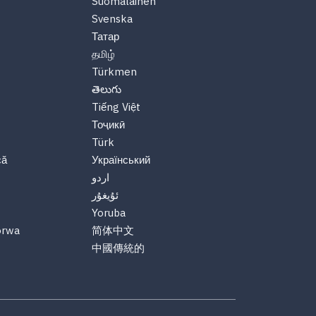
Suomalainen
Svenska
Татар
தமிழ்
Türkmen
తెలుగు
Tiếng Việt
Тоҷикӣ
Türk
că
Український
اردو
ئۇيغۇر
Yoruba
orwa
简体中文
中國傳統的