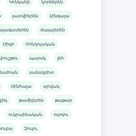
Կոնկանի
կորեերեն
ն
լատվիերեն
Լինգալա
ալագասերեն
մալայերեն
Միզո
Մոնղոլական
փուշթու
պարսկ
լեհ
Սամոան
սանսկրիտ
Սինհալա
սլովակ
ջիկ
թամիլերեն
թաթար
ուկրաինական
ուրդու
րուբա
Զուլու