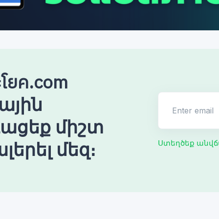
โยค.com
ային
Enter email
ռացեք միշտ
լերել մեզ։
Ստեղծեք անվճ