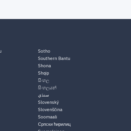
u
Sotho
Southern Bantu
Shona
Shqip
සිංහල
සිංහලයන්
سنڌي
Slovenský
Slovenščina
Soomaali
Српски ћирилиц