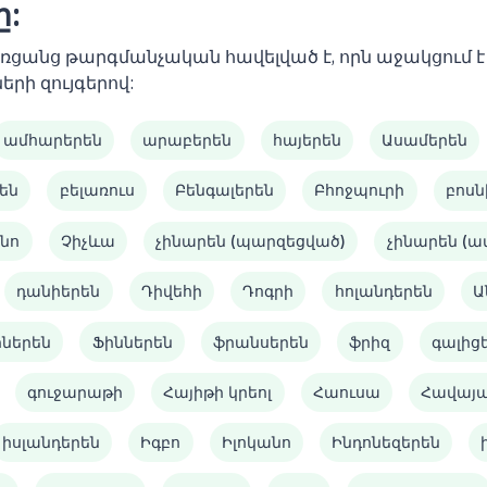
ը:
 առցանց թարգմանչական հավելված է, որն աջակցում
երի զույգերով:
ամհարերեն
արաբերեն
հայերեն
Ասամերեն
են
բելառուս
Բենգալերեն
Բհոջպուրի
բոսն
նո
Չիչևա
չինարեն (պարզեցված)
չինարեն (
դանիերեն
Դիվեհի
Դոգրի
հոլանդերեն
Ա
իներեն
Ֆիններեն
ֆրանսերեն
ֆրիզ
գալից
գուջարաթի
Հայիթի կրեոլ
Հաուսա
Հավայ
իսլանդերեն
Իգբո
Իլոկանո
Ինդոնեզերեն