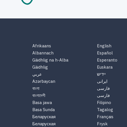
Afrikaans
English
Albannach
Español
Gàidhlig na h-Alba
Esperanto
Gàidhlig
Euskara
יידיש
عربي
Azərbaycan
ایرانی
বাংলা
فارسی
বাংলাদেশী
فارسی
Basa jawa
Filipino
Basa Sunda
Tagalog
Беларуская
Français
Беларуская
Frysk