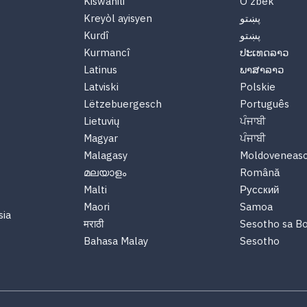
Kiswahili
O'zbek
Kreyòl ayisyen
پښتو
Kurdî
پښتو
Kurmancî
ປະເທດລາວ
Latinus
ພາສາລາວ
Latviski
Polskie
Lëtzebuergesch
Português
Lietuvių
ਪੰਜਾਬੀ
Magyar
ਪੰਜਾਬੀ
Malagasy
Moldoveneas
മലയാളം
Română
Malti
Русский
Maori
Samoa
sia
मराठी
Sesotho sa B
Bahasa Malay
Sesotho