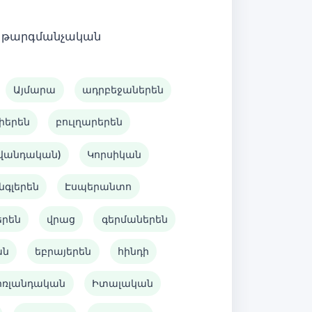
 է թարգմանչական
Այմարա
ադրբեջաներեն
իերեն
բուլղարերեն
ավանդական)
Կորսիկան
նգլերեն
Էսպերանտո
երեն
վրաց
գերմաներեն
ան
եբրայերեն
հինդի
իռլանդական
Իտալական