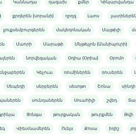
ն
Կաննադա
ղազախ
քմեր
Կինյարվանդա
)
քրդերեն (սորանի)
ղրղզ
Լաոս
լատիներե
լյուքսեմբուրգերեն
մակեդոնական
Մայթիլի
մ
են
Մաորի
Մարաթի
Մեյթեյլոն (Մանիպուրի)
ալերեն
նորվեգական
Օդիա (Օրիա)
Օրոմո
ենջաբերեն
Կեչուա
ռումիներեն
ռուսերեն
Սեպեդի
սերբերեն
սեսոթո
Շոնա
սինդի
պաներեն
սունդաներեն
Սուահիլի
շվեդ
Տա
գրինյա
Ցոնգա
թուրքական
թուրքմեն
Թվի
եկ
Վիետնամերեն
Ուելս
Քոսա
իդիշ
յո