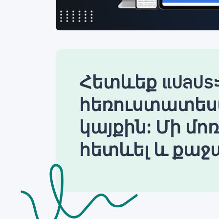
Հետևեք แปลประ
հեռուստատես
կայքին: Մի մո
հետևել և քաջա