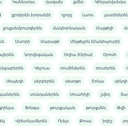
ն
Կաննադա
ղազախ
քմեր
Կինյարվանդա
)
քրդերեն (սորանի)
ղրղզ
Լաոս
լատիներե
լյուքսեմբուրգերեն
մակեդոնական
Մայթիլի
մ
են
Մաորի
Մարաթի
Մեյթեյլոն (Մանիպուրի)
ալերեն
նորվեգական
Օդիա (Օրիա)
Օրոմո
ենջաբերեն
Կեչուա
ռումիներեն
ռուսերեն
Սեպեդի
սերբերեն
սեսոթո
Շոնա
սինդի
պաներեն
սունդաներեն
Սուահիլի
շվեդ
Տա
գրինյա
Ցոնգա
թուրքական
թուրքմեն
Թվի
եկ
Վիետնամերեն
Ուելս
Քոսա
իդիշ
յո