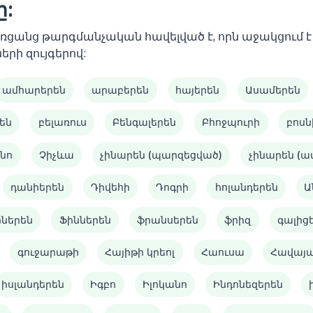
ը:
 առցանց թարգմանչական հավելված է, որն աջակցում
երի զույգերով:
ամհարերեն
արաբերեն
հայերեն
Ասամերեն
են
բելառուս
Բենգալերեն
Բհոջպուրի
բոսն
նո
Չիչևա
չինարեն (պարզեցված)
չինարեն (
դանիերեն
Դիվեհի
Դոգրի
հոլանդերեն
Ա
իներեն
Ֆիններեն
ֆրանսերեն
ֆրիզ
գալից
գուջարաթի
Հայիթի կրեոլ
Հաուսա
Հավայ
իսլանդերեն
Իգբո
Իլոկանո
Ինդոնեզերեն