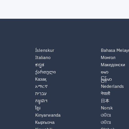
Íslenskur
Bahasa Melay
Italiano
Монгол
ಕನ್ನಡ
Македонски
ქართული
ဗမာ
Казақ
မြန်မာ
አማርኛ
Nederlands
עִברִית
नेपाली
កម្ពុជា។
日本
ខ្មែរ
Norsk
Kinyarwanda
ଓଡିଆ
Кыргызча
ଓଡିଆ