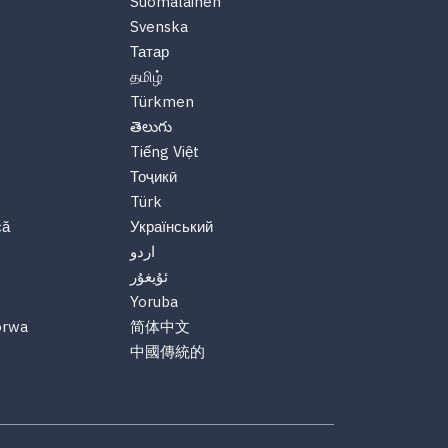
Suomalainen
Svenska
Татар
தமிழ்
Türkmen
తెలుగు
Tiếng Việt
Тоҷикӣ
Türk
că
Український
اردو
ئۇيغۇر
Yoruba
orwa
简体中文
中國傳統的