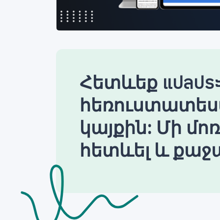
Հետևեք แปลประ
հեռուստատես
կայքին: Մի մո
հետևել և քաջա