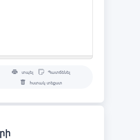
տպել
Պատճենել
հստակ տեքստ
երի