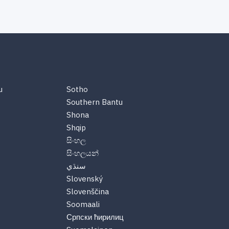
u
Sotho
Southern Bantu
Shona
Shqip
සිංහල
සිංහලයන්
سنڌي
Slovenský
Slovenščina
Soomaali
Српски ћирилиц