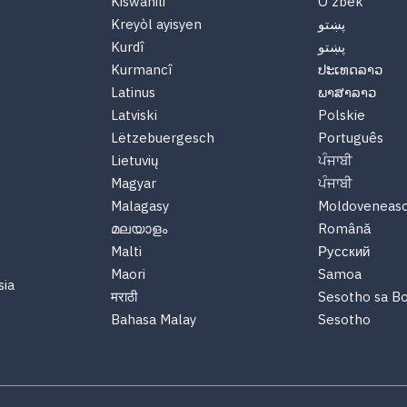
Kiswahili
O'zbek
Kreyòl ayisyen
پښتو
Kurdî
پښتو
Kurmancî
ປະເທດລາວ
Latinus
ພາສາລາວ
Latviski
Polskie
Lëtzebuergesch
Português
Lietuvių
ਪੰਜਾਬੀ
Magyar
ਪੰਜਾਬੀ
Malagasy
Moldoveneas
മലയാളം
Română
Malti
Русский
Maori
Samoa
sia
मराठी
Sesotho sa B
Bahasa Malay
Sesotho