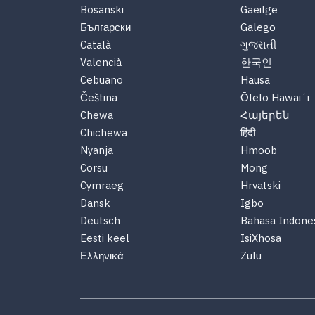
Bosanski
Gaeilge
Български
Galego
Català
ગુજરાતી
Valencià
한국인
Cebuano
Hausa
Čeština
Ōlelo Hawaiʻi
Chewa
Հայերեն
Chichewa
हिंदी
Nyanja
Hmoob
Corsu
Mong
Cymraeg
Hrvatski
Dansk
Igbo
Deutsch
Bahasa Indone
Eesti keel
IsiXhosa
Ελληνικά
Zulu