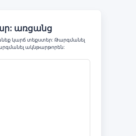
ար: առցանց
նեք կարճ տեքստեր: Թարգմանել
արգմանել ակնթարթորեն: