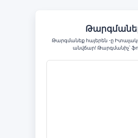
Թարգմանել
Թարգմանեք հայերեն -ը Իտալա
անվճար! Թարգմանիչ՝ ֆ