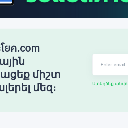
โยค.com
ային
Enter email
ռացեք միշտ
լերել մեզ։
Ստեղծեք անվճ