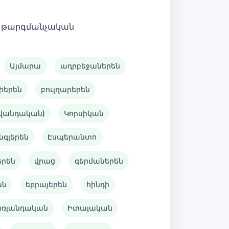
 է թարգմանչական
Այմարա
ադրբեջաներեն
իերեն
բուլղարերեն
ավանդական)
Կորսիկան
նգլերեն
Էսպերանտո
երեն
վրաց
գերմաներեն
ան
եբրայերեն
հինդի
իռլանդական
Իտալական