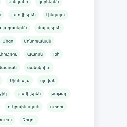
Կոնկանի
կորեերեն
ն
լատվիերեն
Լինգալա
ալագասերեն
մալայերեն
Միզո
Մոնղոլական
փուշթու
պարսկ
լեհ
Սամոան
սանսկրիտ
Սինհալա
սլովակ
ջիկ
թամիլերեն
թաթար
ուկրաինական
ուրդու
րուբա
Զուլու