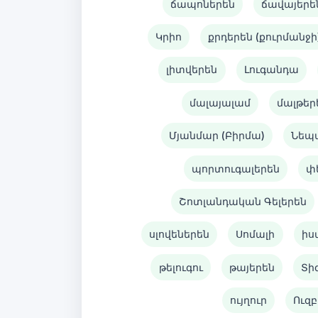
ճապոներեն
ճավայերե
Կրիո
քրդերեն (քուրմանջի
լիտվերեն
Լուգանդա
մալայալամ
մալթեր
Մյանմար (Բիրմա)
Նեպ
պորտուգալերեն
փ
Շոտլանդական Գելերեն
սլովեներեն
Սոմալի
իս
թելուգու
թայերեն
Տի
ույղուր
Ուզբ