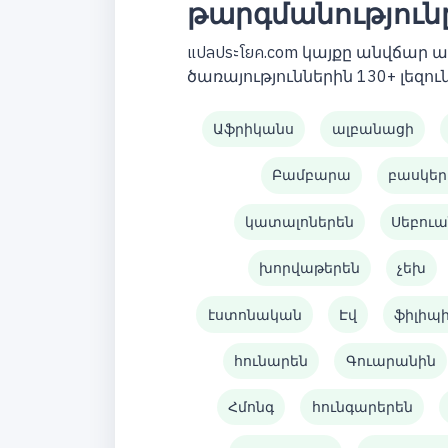
թարգմանություն
แปลประโยค.com կայքը անվճար
ծառայություններին 130+ լեզուն
Աֆրիկանս
ալբանացի
Բամբարա
բասկեր
կատալոներեն
Սեբուա
խորվաթերեն
չեխ
էստոնական
Էվ
ֆիլիպ
հունարեն
Գուարանին
Հմոնգ
հունգարերեն