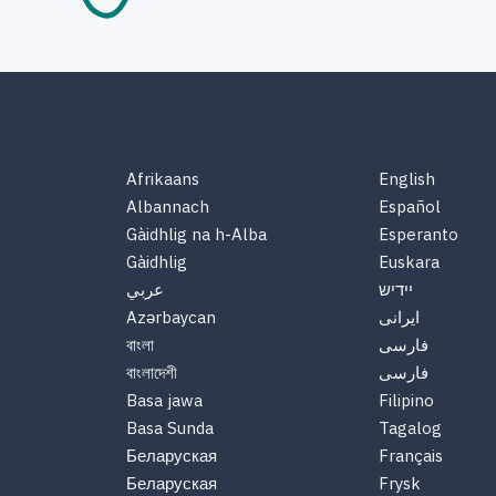
Afrikaans
English
Albannach
Español
Gàidhlig na h-Alba
Esperanto
Gàidhlig
Euskara
יידיש
عربي
Azərbaycan
ایرانی
বাংলা
فارسی
বাংলাদেশী
فارسی
Basa jawa
Filipino
Basa Sunda
Tagalog
Беларуская
Français
Беларуская
Frysk