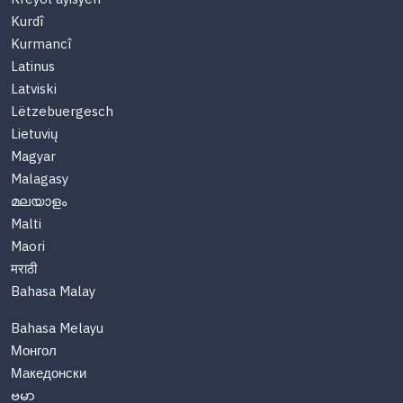
Kurdî
Kurmancî
Latinus
Latviski
Lëtzebuergesch
Lietuvių
Magyar
Malagasy
മലയാളം
Malti
Maori
मराठी
Bahasa Malay
Bahasa Melayu
Монгол
Македонски
ဗမာ