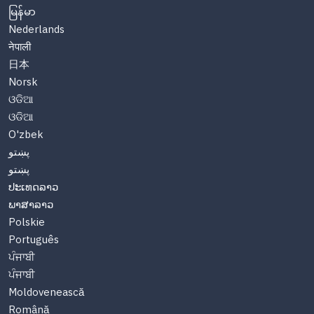
မြန်မာ
Nederlands
नेपाली
日本
Norsk
ଓଡିଆ
ଓଡିଆ
O'zbek
پښتو
پښتو
ປະເທດລາວ
ພາສາລາວ
Polskie
Português
ਪੰਜਾਬੀ
ਪੰਜਾਬੀ
Moldovenească
Română