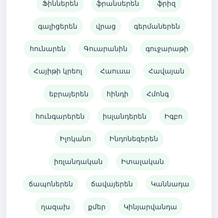
Ֆիններեն
ֆրանսերեն
ֆրիզ
գալիցերեն
վրաց
գերմաներեն
հունարեն
Գուարանին
գուջարաթի
Հայիթի կրեոլ
Հաուսա
Հավայան
եբրայերեն
հինդի
Հմոնգ
հունգարերեն
իսլանդերեն
Իգբո
Իլոկանո
Ինդոնեզերեն
իռլանդական
Իտալական
ճապոներեն
ճավայերեն
Կաննադա
ղազախ
քմեր
Կինյարվանդա