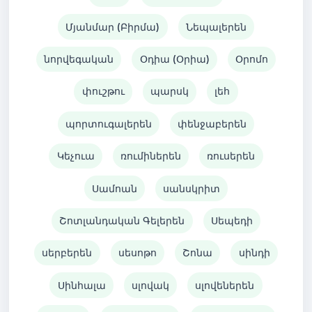
Մյանմար (Բիրմա)
Նեպալերեն
նորվեգական
Օդիա (Օրիա)
Օրոմո
փուշթու
պարսկ
լեհ
պորտուգալերեն
փենջաբերեն
Կեչուա
ռումիներեն
ռուսերեն
Սամոան
սանսկրիտ
Շոտլանդական Գելերեն
Սեպեդի
սերբերեն
սեսոթո
Շոնա
սինդի
Սինհալա
սլովակ
սլովեներեն