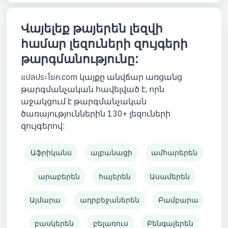
Վայելեք թայերեն լեզվի
համար լեզուների զույգերի
թարգմանությունը:
แปลประโยค.com կայքը անվճար առցանց
թարգմանչական հավելված է, որն
աջակցում է թարգմանչական
ծառայություններին 130+ լեզուների
զույգերով:
Աֆրիկանս
ալբանացի
ամհարերեն
արաբերեն
հայերեն
Ասամերեն
Այմարա
ադրբեջաներեն
Բամբարա
բասկերեն
բելառուս
Բենգալերեն