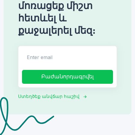
մոռացեք միշտ
հետևել և
քաջալերել մեզ։
Enter email
Բաժանորդագրվել
Ստեղծեք անվճար հաշիվ