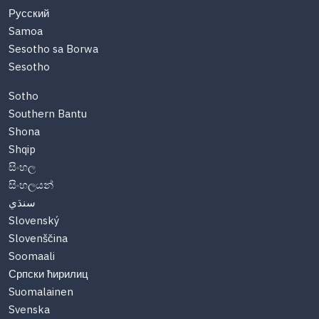
Русский
Samoa
Sesotho sa Borwa
Sesotho
Sotho
Southern Bantu
Shona
Shqip
සිංහල
සිංහලයන්
سنڌي
Slovenský
Slovenščina
Soomaali
Српски ћирилиц
Suomalainen
Svenska