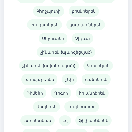
Բհոջպուրի
բոսնիերեն
բուլղարերեն
կատալոներեն
Սեբուանո
Չիչևա
չինարեն (պարզեցված)
չինարեն (ավանդական)
Կորսիկան
խորվաթերեն
չեխ
դանիերեն
Դիվեհի
Դոգրի
հոլանդերեն
Անգլերեն
Էսպերանտո
էստոնական
Էվ
ֆիլիպիներեն