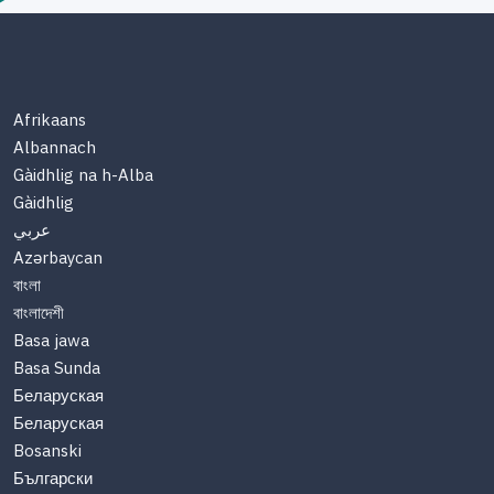
Afrikaans
Albannach
Gàidhlig na h-Alba
Gàidhlig
عربي
Azərbaycan
বাংলা
বাংলাদেশী
Basa jawa
Basa Sunda
Беларуская
Беларуская
Bosanski
Български