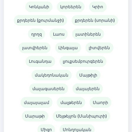
Կոնկանի
կորեերեն
Կրիո
քրդերեն (քուրմանջի)
քրդերեն (սորանի)
ղրղզ
Լաոս
լատիներեն
լատվիերեն
Լինգալա
լիտվերեն
Լուգանդա
լյուքսեմբուրգերեն
մակեդոնական
Մայթիլի
մալագասերեն
մալայերեն
մալայալամ
մալթերեն
Մաորի
Մարաթի
Մեյթեյլոն (Մանիպուրի)
Միզո
Մոնղոլական