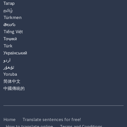
Татар
தமிழ்
Türkmen
తెలుగు
Tiếng Việt
Тоҷикӣ
Türk
Український
اردو
ئۇيغۇر
Yoruba
简体中文
中國傳統的
Home
Translate sentences for free!
How to translate online
Terms and Conditions