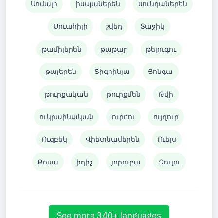
Սոմալի
իսպաներեն
սունդաներեն
Սուահիլի
շվեդ
Տաջիկ
թամիլերեն
թաթար
թելուգու
թայերեն
Տիգրինյա
Ցոնգա
թուրքական
թուրքմեն
Թվի
ուկրաինական
ուրդու
ույղուր
Ուզբեկ
Վիետնամերեն
Ուելս
Քոսա
իդիշ
յորուբա
Զուլու
See more 340+ languages