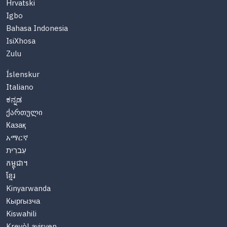
Hrvatski
Igbo
Bahasa Indonesia
IsiXhosa
Zulu
Íslenskur
Italiano
ಕನ್ನಡ
ქართული
Казақ
አማርኛ
עִברִית
កម្ពុជា។
ខ្មែរ
Kinyarwanda
Кыргызча
Kiswahili
Kreyòl ayisyen