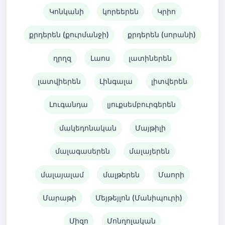
Կոնկանի
կորեերեն
Կրիո
քրդերեն (քուրմանջի)
քրդերեն (սորանի)
ղրղզ
Լաոս
լատիներեն
լատվիերեն
Լինգալա
լիտվերեն
Լուգանդա
լյուքսեմբուրգերեն
մակեդոնական
Մայթիլի
մալագասերեն
մալայերեն
մալայալամ
մալթերեն
Մաորի
Մարաթի
Մեյթեյլոն (Մանիպուրի)
Միզո
Մոնղոլական