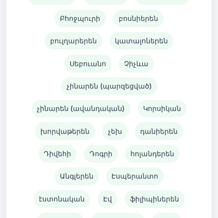
Բհոջպուրի
բոսնիերեն
բուլղարերեն
կատալոներեն
Սեբուանո
Չիչևա
չինարեն (պարզեցված)
չինարեն (ավանդական)
Կորսիկան
խորվաթերեն
չեխ
դանիերեն
Դիվեհի
Դոգրի
հոլանդերեն
Անգլերեն
Էսպերանտո
էստոնական
Էվ
ֆիլիպիներեն