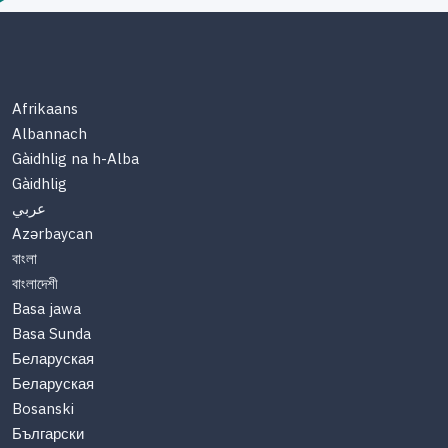
Afrikaans
Albannach
Gàidhlig na h-Alba
Gàidhlig
عربي
Azərbaycan
বাংলা
বাংলাদেশী
Basa jawa
Basa Sunda
Беларуская
Беларуская
Bosanski
Български