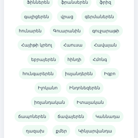
Ֆիններեն
ֆրանսերեն
ֆրիզ
գալիցերեն
վրաց
գերմաներեն
հունարեն
Գուարանին
գուջարաթի
Հայիթի կրեոլ
Հաուսա
Հավայան
եբրայերեն
հինդի
Հմոնգ
հունգարերեն
իսլանդերեն
Իգբո
Իլոկանո
Ինդոնեզերեն
իռլանդական
Իտալական
ճապոներեն
ճավայերեն
Կաննադա
ղազախ
քմեր
Կինյարվանդա