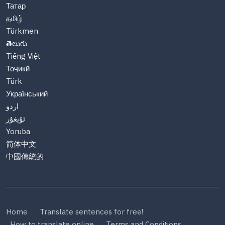
Татар
தமிழ்
Türkmen
తెలుగు
Tiếng Việt
Тоҷикӣ
Türk
Український
اردو
ئۇيغۇر
Yoruba
简体中文
中國傳統的
Home
Translate sentences for free!
How to translate online
Terms and Conditions