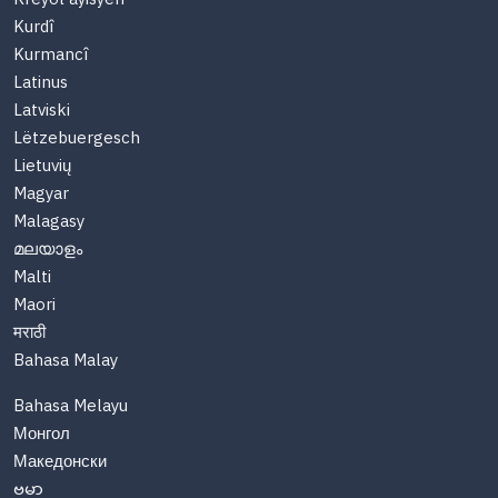
Kurdî
Kurmancî
Latinus
Latviski
Lëtzebuergesch
Lietuvių
Magyar
Malagasy
മലയാളം
Malti
Maori
मराठी
Bahasa Malay
Bahasa Melayu
Монгол
Македонски
ဗမာ