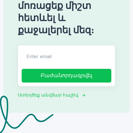
մոռացեք միշտ
հետևել և
քաջալերել մեզ։
Enter email
Բաժանորդագրվել
Ստեղծեք անվճար հաշիվ