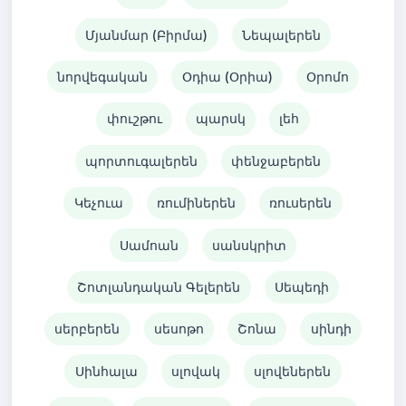
Մյանմար (Բիրմա)
Նեպալերեն
նորվեգական
Օդիա (Օրիա)
Օրոմո
փուշթու
պարսկ
լեհ
պորտուգալերեն
փենջաբերեն
Կեչուա
ռումիներեն
ռուսերեն
Սամոան
սանսկրիտ
Շոտլանդական Գելերեն
Սեպեդի
սերբերեն
սեսոթո
Շոնա
սինդի
Սինհալա
սլովակ
սլովեներեն