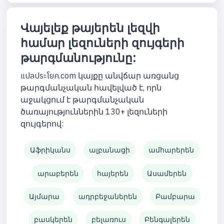
Վայելեք թայերեն լեզվի
համար լեզուների զույգերի
թարգմանությունը:
แปลประโยค.com կայքը անվճար առցանց
թարգմանչական հավելված է, որն
աջակցում է թարգմանչական
ծառայություններին 130+ լեզուների
զույգերով:
Աֆրիկանս
ալբանացի
ամհարերեն
արաբերեն
հայերեն
Ասամերեն
Այմարա
ադրբեջաներեն
Բամբարա
բասկերեն
բելառուս
Բենգալերեն