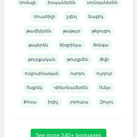
Սոմալի
իսպաներեն
սունդաներեն
Սուահիլի
շվեդ
Տաջիկ
թամիլերեն
թաթար
թելուգու
թայերեն
Տիգրինյա
Ցոնգա
թուրքական
թուրքմեն
Թվի
ուկրաինական
ուրդու
ույղուր
Ուզբեկ
Վիետնամերեն
Ուելս
Քոսա
իդիշ
յորուբա
Զուլու
See more 340+ languages