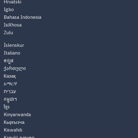
Hrvatski
Igbo
Bahasa Indonesia
IsiXhosa
Zulu
Íslenskur
Italiano
ಕನ್ನಡ
ქართული
Казақ
አማርኛ
עִברִית
កម្ពុជា។
ខ្មែរ
Kinyarwanda
Кыргызча
Kiswahili
Kreyòl ayisyen