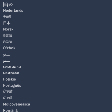
မြန်မာ
Nederlands
नेपाली
日本
Norsk
ଓଡିଆ
ଓଡିଆ
O'zbek
پښتو
پښتو
ປະເທດລາວ
ພາສາລາວ
Polskie
Português
ਪੰਜਾਬੀ
ਪੰਜਾਬੀ
Moldovenească
Română