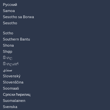
Русский
Samoa
Sesotho sa Borwa
Sesotho
Sotho
Southern Bantu
Shona
Shqip
සිංහල
සිංහලයන්
سنڌي
Slovenský
Slovenščina
Soomaali
Српски ћирилиц
Suomalainen
Svenska