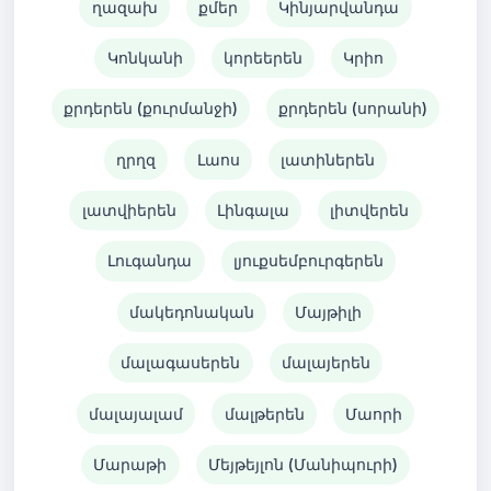
ղազախ
քմեր
Կինյարվանդա
Կոնկանի
կորեերեն
Կրիո
քրդերեն (քուրմանջի)
քրդերեն (սորանի)
ղրղզ
Լաոս
լատիներեն
լատվիերեն
Լինգալա
լիտվերեն
Լուգանդա
լյուքսեմբուրգերեն
մակեդոնական
Մայթիլի
մալագասերեն
մալայերեն
մալայալամ
մալթերեն
Մաորի
Մարաթի
Մեյթեյլոն (Մանիպուրի)