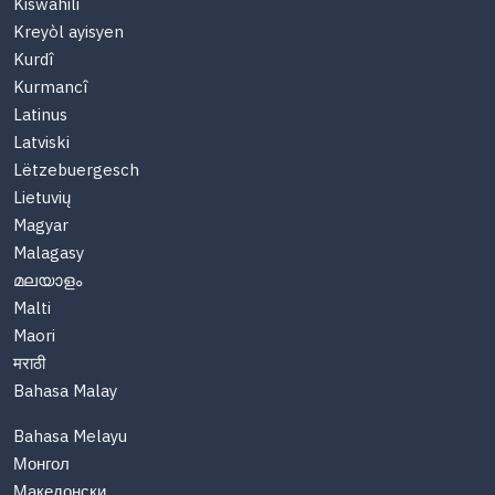
Kiswahili
Kreyòl ayisyen
Kurdî
Kurmancî
Latinus
Latviski
Lëtzebuergesch
Lietuvių
Magyar
Malagasy
മലയാളം
Malti
Maori
मराठी
Bahasa Malay
Bahasa Melayu
Монгол
Македонски