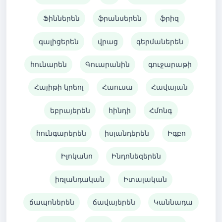
Ֆիններեն
ֆրանսերեն
ֆրիզ
գալիցերեն
վրաց
գերմաներեն
հունարեն
Գուարանին
գուջարաթի
Հայիթի կրեոլ
Հաուսա
Հավայան
եբրայերեն
հինդի
Հմոնգ
հունգարերեն
իսլանդերեն
Իգբո
Իլոկանո
Ինդոնեզերեն
իռլանդական
Իտալական
ճապոներեն
ճավայերեն
Կաննադա