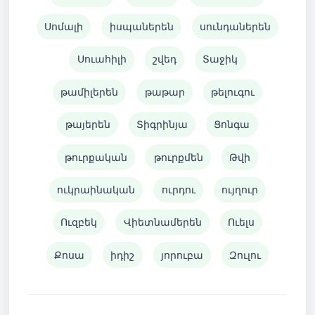
Սոմալի
իսպաներեն
սունդաներեն
Սուահիլի
շվեդ
Տաջիկ
թամիլերեն
թաթար
թելուգու
թայերեն
Տիգրինյա
Ցոնգա
թուրքական
թուրքմեն
Թվի
ուկրաինական
ուրդու
ույղուր
Ուզբեկ
Վիետնամերեն
Ուելս
Քոսա
իդիշ
յորուբա
Զուլու