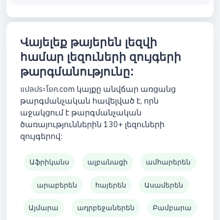
Վայելեք թայերեն լեզվի
համար լեզուների զույգերի
թարգմանությունը:
แปลประโยค.com կայքը անվճար առցանց
թարգմանչական հավելված է, որն
աջակցում է թարգմանչական
ծառայություններին 130+ լեզուների
զույգերով:
Աֆրիկանս
ալբանացի
ամհարերեն
արաբերեն
հայերեն
Ասամերեն
Այմարա
ադրբեջաներեն
Բամբարա