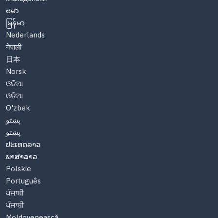
ဗမာ
မြန်မာ
Nederlands
नेपाली
日本
Norsk
ଓଡିଆ
ଓଡିଆ
O'zbek
پښتو
پښتو
ປະເທດລາວ
ພາສາລາວ
Polskie
Português
ਪੰਜਾਬੀ
ਪੰਜਾਬੀ
Moldovenească