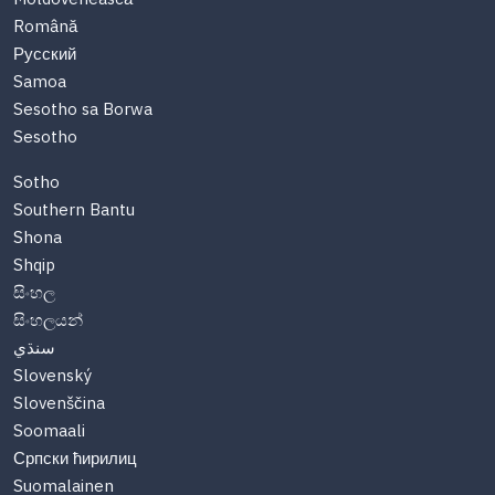
Română
Русский
Samoa
Sesotho sa Borwa
Sesotho
Sotho
Southern Bantu
Shona
Shqip
සිංහල
සිංහලයන්
سنڌي
Slovenský
Slovenščina
Soomaali
Српски ћирилиц
Suomalainen