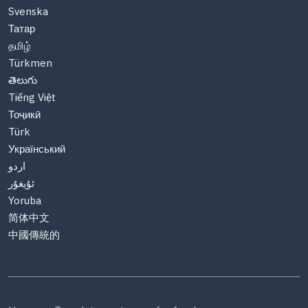
Svenska
Татар
தமிழ்
Türkmen
తెలుగు
Tiếng Việt
Тоҷикӣ
Türk
Український
اردو
ئۇيغۇر
Yoruba
简体中文
中國傳統的