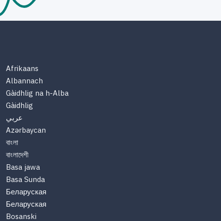
Afrikaans
Albannach
Gàidhlig na h-Alba
Gàidhlig
عربي
Azərbaycan
বাংলা
বাংলাদেশী
Basa jawa
Basa Sunda
Беларуская
Беларуская
Bosanski