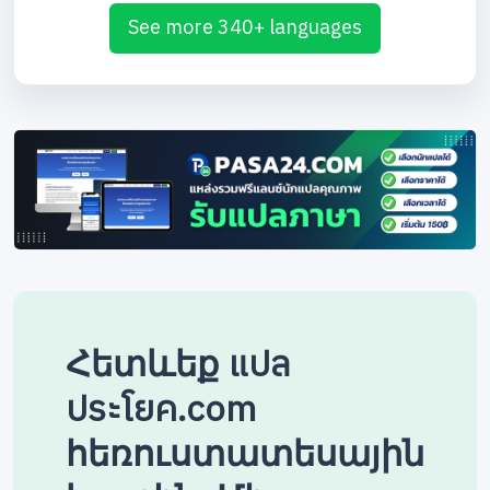
See more 340+ languages
Հետևեք แปล
ประโยค.com
հեռուստատեսային