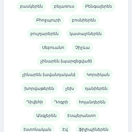
բասկերեն
բելառուս
Բենգալերեն
Բհոջպուրի
բոսնիերեն
բուլղարերեն
կատալոներեն
Սեբուանո
Չիչևա
չինարեն (պարզեցված)
չինարեն (ավանդական)
Կորսիկան
խորվաթերեն
չեխ
դանիերեն
Դիվեհի
Դոգրի
հոլանդերեն
Անգլերեն
Էսպերանտո
էստոնական
Էվ
ֆիլիպիներեն