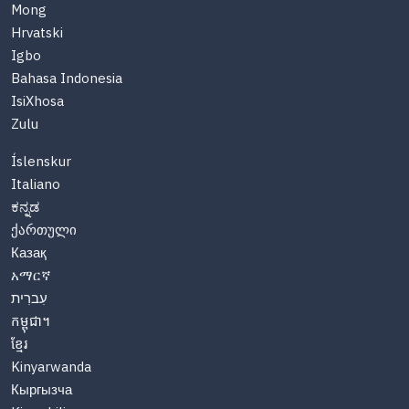
Mong
Hrvatski
Igbo
Bahasa Indonesia
IsiXhosa
Zulu
Íslenskur
Italiano
ಕನ್ನಡ
ქართული
Казақ
አማርኛ
עִברִית
កម្ពុជា។
ខ្មែរ
Kinyarwanda
Кыргызча