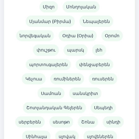
Միզո
Մոնղոլական
Մյանմար (Բիրմա)
Նեպալերեն
նորվեգական
Օդիա (Օրիա)
Օրոմո
փուշթու
պարսկ
լեհ
պորտուգալերեն
փենջաբերեն
Կեչուա
ռումիներեն
ռուսերեն
Սամոան
սանսկրիտ
Շոտլանդական Գելերեն
Սեպեդի
սերբերեն
սեսոթո
Շոնա
սինդի
Սինհալա
սլովակ
սլովեներեն